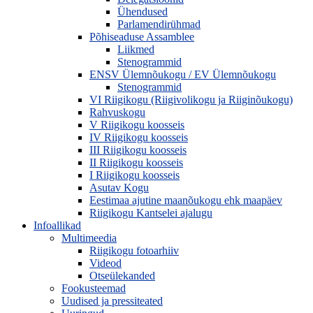
Ühendused
Parlamendirühmad
Põhiseaduse Assamblee
Liikmed
Stenogrammid
ENSV Ülemnõukogu / EV Ülemnõukogu
Stenogrammid
VI Riigikogu (Riigivolikogu ja Riiginõukogu)
Rahvuskogu
V Riigikogu koosseis
IV Riigikogu koosseis
III Riigikogu koosseis
II Riigikogu koosseis
I Riigikogu koosseis
Asutav Kogu
Eestimaa ajutine maanõukogu ehk maapäev
Riigikogu Kantselei ajalugu
Infoallikad
Multimeedia
Riigikogu fotoarhiiv
Videod
Otseülekanded
Fookusteemad
Uudised ja pressiteated