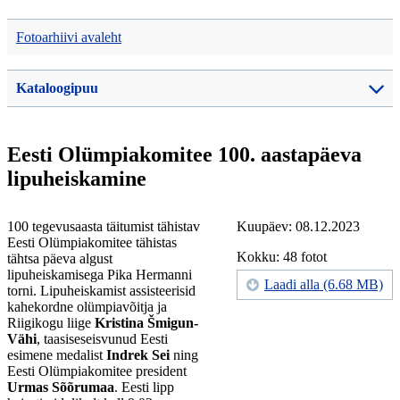
Fotoarhiivi avaleht
Kataloogipuu
Eesti Olümpiakomitee 100. aastapäeva
lipuheiskamine
100 tegevusaasta täitumist tähistav
Kuupäev: 08.12.2023
Eesti Olümpiakomitee tähistas
Kokku: 48 fotot
tähtsa päeva algust
lipuheiskamisega Pika Hermanni
Laadi alla (6.68 MB)
torni. Lipuheiskamist assisteerisid
kahekordne olümpiavõitja ja
Riigikogu liige
Kristina Šmigun-
Vähi
, taasiseseisvunud Eesti
esimene medalist
Indrek Sei
ning
Eesti Olümpiakomitee president
Urmas Sõõrumaa
. Eesti lipp