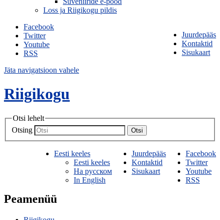
Suveniiride e-pood
Loss ja Riigikogu pildis
Facebook
Juurdepääs
Twitter
Kontaktid
Youtube
Sisukaart
RSS
Jäta navigatsioon vahele
Riigikogu
Otsi lehelt
Otsing
Otsi
Eesti keeles
Juurdepääs
Facebook
Eesti keeles
Kontaktid
Twitter
На русском
Sisukaart
Youtube
In English
RSS
Peamenüü
Riigikogu