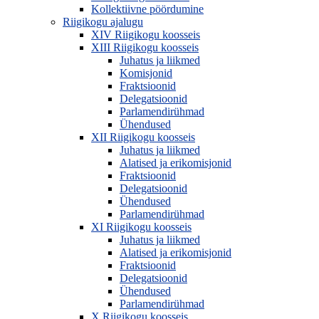
Kollektiivne pöördumine
Riigikogu ajalugu
XIV Riigikogu koosseis
XIII Riigikogu koosseis
Juhatus ja liikmed
Komisjonid
Fraktsioonid
Delegatsioonid
Parlamendirühmad
Ühendused
XII Riigikogu koosseis
Juhatus ja liikmed
Alatised ja erikomisjonid
Fraktsioonid
Delegatsioonid
Ühendused
Parlamendirühmad
XI Riigikogu koosseis
Juhatus ja liikmed
Alatised ja erikomisjonid
Fraktsioonid
Delegatsioonid
Ühendused
Parlamendirühmad
X Riigikogu koosseis