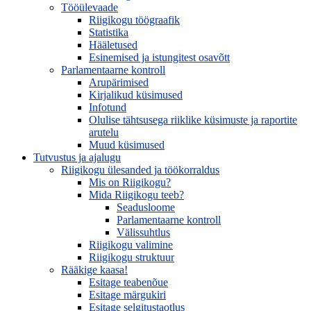
Tööülevaade
Riigikogu töögraafik
Statistika
Hääletused
Esinemised ja istungitest osavõtt
Parlamentaarne kontroll
Arupärimised
Kirjalikud küsimused
Infotund
Olulise tähtsusega riiklike küsimuste ja raportite
arutelu
Muud küsimused
Tutvustus ja ajalugu
Riigikogu ülesanded ja töökorraldus
Mis on Riigikogu?
Mida Riigikogu teeb?
Seadusloome
Parlamentaarne kontroll
Välissuhtlus
Riigikogu valimine
Riigikogu struktuur
Rääkige kaasa!
Esitage teabenõue
Esitage märgukiri
Esitage selgitustaotlus