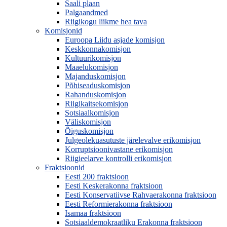
Saali plaan
Palgaandmed
Riigikogu liikme hea tava
Komisjonid
Euroopa Liidu asjade komisjon
Keskkonnakomisjon
Kultuurikomisjon
Maaelukomisjon
Majanduskomisjon
Põhiseaduskomisjon
Rahanduskomisjon
Riigikaitsekomisjon
Sotsiaalkomisjon
Väliskomisjon
Õiguskomisjon
Julgeolekuasutuste järelevalve erikomisjon
Korruptsioonivastane erikomisjon
Riigieelarve kontrolli erikomisjon
Fraktsioonid
Eesti 200 fraktsioon
Eesti Keskerakonna fraktsioon
Eesti Konservatiivse Rahvaerakonna fraktsioon
Eesti Reformierakonna fraktsioon
Isamaa fraktsioon
Sotsiaaldemokraatliku Erakonna fraktsioon