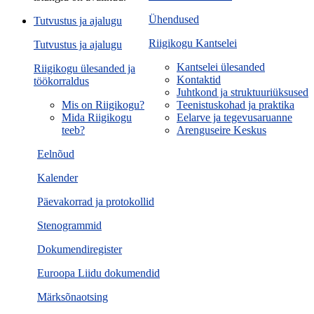
Ühendused
Tutvustus ja ajalugu
Riigikogu Kantselei
Tutvustus ja ajalugu
Kantselei ülesanded
Riigikogu ülesanded ja
Kontaktid
töökorraldus
Juhtkond ja struktuuriüksused
Mis on Riigikogu?
Teenistuskohad ja praktika
Mida Riigikogu
Eelarve ja tegevusaruanne
teeb?
Arenguseire Keskus
Eelnõud
Kalender
Päevakorrad ja protokollid
Stenogrammid
Dokumendiregister
Euroopa Liidu dokumendid
Märksõnaotsing