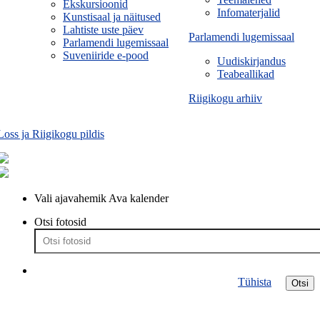
Ekskursioonid
Infomaterjalid
Kunstisaal ja näitused
Lahtiste uste päev
Parlamendi lugemissaal
Parlamendi lugemissaal
Suveniiride e-pood
Uudiskirjandus
Teabeallikad
Riigikogu arhiiv
Loss ja Riigikogu pildis
Vali ajavahemik
Ava kalender
Otsi fotosid
Tühista
Otsi