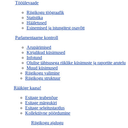
Tööülevaade
Riigikogu töögraafik
Statistika
Hääletused
Esinemised ja istungitest osavõtt
Parlamentaarne kontroll
Arupärimised
Kirjalikud küsimused
Infotund
Olulise tähtsusega riiklike küsimuste ja raportite arutelu
Muud küsimused
Riigikogu valimine
Riigikogu struktuur
Rääkige kaasa!
Esitage teabenõue
Esitage märgukiri
Esitage selgitustaotlus
Kollektiivne pöördumine
Riigikogu ajalugu