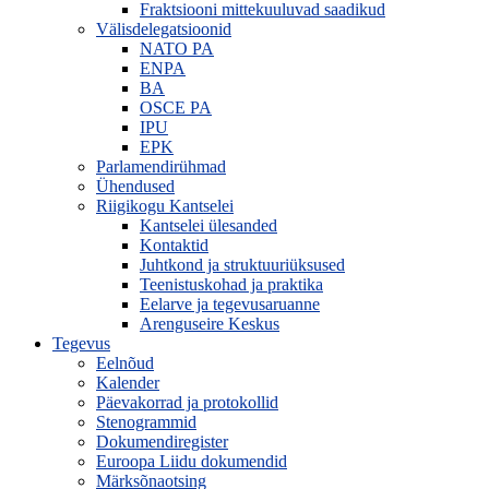
Fraktsiooni mittekuuluvad saadikud
Välisdelegatsioonid
NATO PA
ENPA
BA
OSCE PA
IPU
EPK
Parlamendirühmad
Ühendused
Riigikogu Kantselei
Kantselei ülesanded
Kontaktid
Juhtkond ja struktuuriüksused
Teenistuskohad ja praktika
Eelarve ja tegevusaruanne
Arenguseire Keskus
Tegevus
Eelnõud
Kalender
Päevakorrad ja protokollid
Stenogrammid
Dokumendiregister
Euroopa Liidu dokumendid
Märksõnaotsing