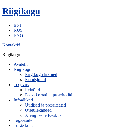
Riigikogu
EST
RUS
ENG
Kontaktid
Riigikogu
Avaleht
Riigikogu
Riigikogu liikmed
Komisjonid
Tegevus
Eelnõud
Päevakorrad ja protokollid
Infoallikad
Uudised ja pressiteated
Otseülekanded
Arenguseire Keskus
Tagasiside
Tulge külla