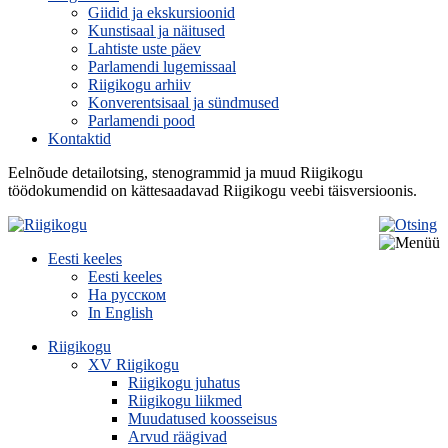
Giidid ja ekskursioonid
Kunstisaal ja näitused
Lahtiste uste päev
Parlamendi lugemissaal
Riigikogu arhiiv
Konverentsisaal ja sündmused
Parlamendi pood
Kontaktid
Eelnõude detailotsing, stenogrammid ja muud Riigikogu
töödokumendid on kättesaadavad Riigikogu veebi täisversioonis.
Eesti keeles
Eesti keeles
На русском
In English
Riigikogu
XV Riigikogu
Riigikogu juhatus
Riigikogu liikmed
Muudatused koosseisus
Arvud räägivad