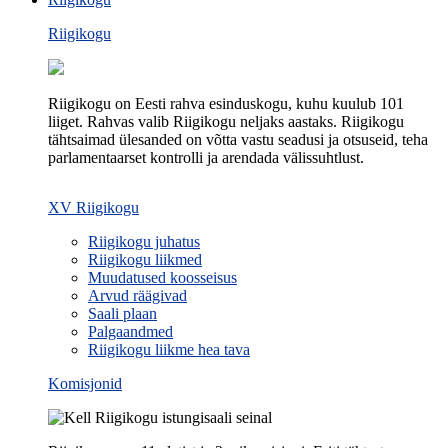
Riigikogu
Riigikogu on Eesti rahva esinduskogu, kuhu kuulub 101
liiget. Rahvas valib Riigikogu neljaks aastaks. Riigikogu
tähtsaimad ülesanded on võtta vastu seadusi ja otsuseid, teha
parlamentaarset kontrolli ja arendada välissuhtlust.
XV Riigikogu
Riigikogu juhatus
Riigikogu liikmed
Muudatused koosseisus
Arvud räägivad
Saali plaan
Palgaandmed
Riigikogu liikme hea tava
Komisjonid