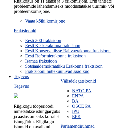
Riigikogus on 11 alatist ja 3 erikomisjoni. Eriti tähtsate
probleemide lahendamiseks moodustatakse uurimis- või
probleemkomisjone.
Vaata kõiki komisjone
Fraktsioonid
Eesti 200 fraktsioon
Eesti Keskerakonna fraktsioon
Eesti Konservatiivse Rahvaerakonna fraktsioon
Eesti Reformierakonna fraktsioon
Isamaa fraktsioon
Sotsiaaldemokraatliku Erakonna fraktsioon
Fraktsiooni mittekuuluvad saadikud
Tegevus
Välisdelegatsioonid
Tegevus
NATO PA
ENPA
BA
Riigikogu tööperioodi
OSCE PA
nimetatakse istungjärguks
IPU
ja aastas on kaks korralist
EPK
istungjärku. Riigikogu
Parlamendirühmad
istungid on avalikud.