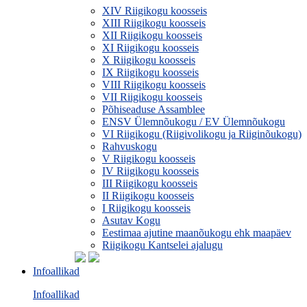
XIV Riigikogu koosseis
XIII Riigikogu koosseis
XII Riigikogu koosseis
XI Riigikogu koosseis
X Riigikogu koosseis
IX Riigikogu koosseis
VIII Riigikogu koosseis
VII Riigikogu koosseis
Põhiseaduse Assamblee
ENSV Ülemnõukogu / EV Ülemnõukogu
VI Riigikogu (Riigivolikogu ja Riiginõukogu)
Rahvuskogu
V Riigikogu koosseis
IV Riigikogu koosseis
III Riigikogu koosseis
II Riigikogu koosseis
I Riigikogu koosseis
Asutav Kogu
Eestimaa ajutine maanõukogu ehk maapäev
Riigikogu Kantselei ajalugu
Infoallikad
Infoallikad