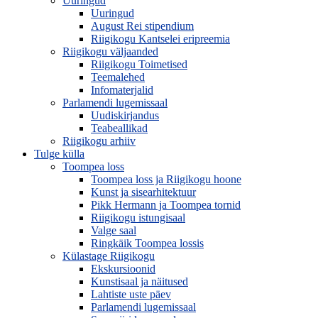
Uuringud
Uuringud
August Rei stipendium
Riigikogu Kantselei eripreemia
Riigikogu väljaanded
Riigikogu Toimetised
Teemalehed
Infomaterjalid
Parlamendi lugemissaal
Uudiskirjandus
Teabeallikad
Riigikogu arhiiv
Tulge külla
Toompea loss
Toompea loss ja Riigikogu hoone
Kunst ja sisearhitektuur
Pikk Hermann ja Toompea tornid
Riigikogu istungisaal
Valge saal
Ringkäik Toompea lossis
Külastage Riigikogu
Ekskursioonid
Kunstisaal ja näitused
Lahtiste uste päev
Parlamendi lugemissaal