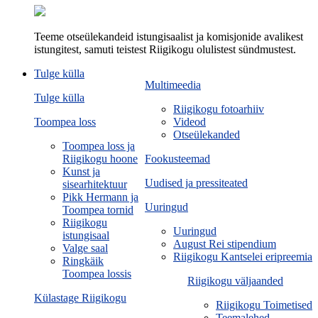
Teeme otseülekandeid istungisaalist ja komisjonide avalikest
istungitest, samuti teistest Riigikogu olulistest sündmustest.
Tulge külla
Multimeedia
Tulge külla
Riigikogu fotoarhiiv
Toompea loss
Videod
Otseülekanded
Toompea loss ja
Riigikogu hoone
Fookusteemad
Kunst ja
Uudised ja pressiteated
sisearhitektuur
Pikk Hermann ja
Uuringud
Toompea tornid
Riigikogu
Uuringud
istungisaal
August Rei stipendium
Valge saal
Riigikogu Kantselei eripreemia
Ringkäik
Toompea lossis
Riigikogu väljaanded
Külastage Riigikogu
Riigikogu Toimetised
Teemalehed