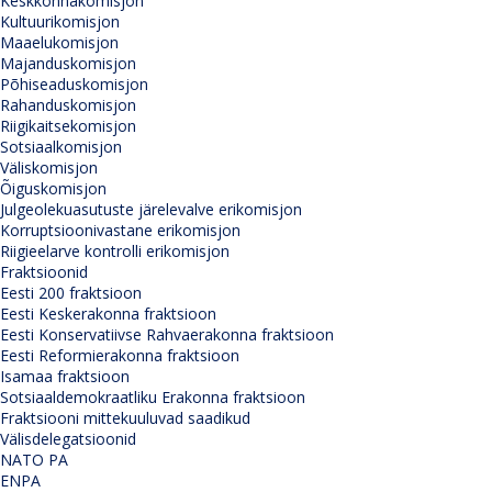
Keskkonnakomisjon
Kultuurikomisjon
Maaelukomisjon
Majanduskomisjon
Põhiseaduskomisjon
Rahanduskomisjon
Riigikaitsekomisjon
Sotsiaalkomisjon
Väliskomisjon
Õiguskomisjon
Julgeolekuasutuste järelevalve erikomisjon
Korruptsioonivastane erikomisjon
Riigieelarve kontrolli erikomisjon
Fraktsioonid
Eesti 200 fraktsioon
Eesti Keskerakonna fraktsioon
Eesti Konservatiivse Rahvaerakonna fraktsioon
Eesti Reformierakonna fraktsioon
Isamaa fraktsioon
Sotsiaaldemokraatliku Erakonna fraktsioon
Fraktsiooni mittekuuluvad saadikud
Välisdelegatsioonid
NATO PA
ENPA