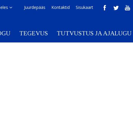
eeles
Juurdepääs
Kontaktid
Sisukaart
OGU
TEGEVUS
TUTVUSTUS JA AJALUGU