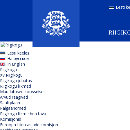
Eesti k
RIIGIK
Eesti keeles
На русском
In English
Riigikogu
XV Riigikogu
Riigikogu juhatus
Riigikogu liikmed
Muudatused koosseisus
Arvud räägivad
Saali plaan
Palgaandmed
Riigikogu liikme hea tava
Komisjonid
Euroopa Liidu asjade komisjon