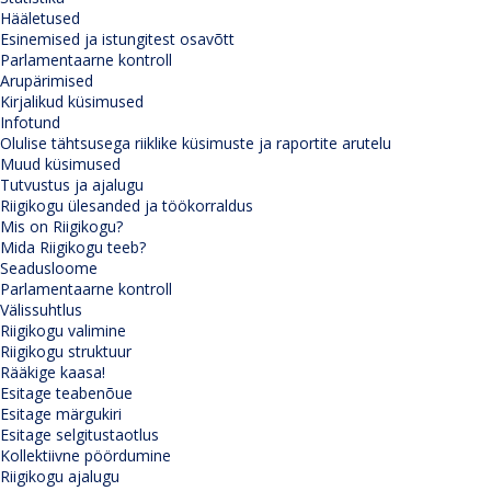
Hääletused
Esinemised ja istungitest osavõtt
Parlamentaarne kontroll
Arupärimised
Kirjalikud küsimused
Infotund
Olulise tähtsusega riiklike küsimuste ja raportite arutelu
Muud küsimused
Tutvustus ja ajalugu
Riigikogu ülesanded ja töökorraldus
Mis on Riigikogu?
Mida Riigikogu teeb?
Seadusloome
Parlamentaarne kontroll
Välissuhtlus
Riigikogu valimine
Riigikogu struktuur
Rääkige kaasa!
Esitage teabenõue
Esitage märgukiri
Esitage selgitustaotlus
Kollektiivne pöördumine
Riigikogu ajalugu