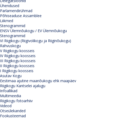
Delegatsioonid
Ühendused
Parlamendirühmad
Põhiseaduse Assamblee
Liikmed
Stenogrammid
ENSV Ülemnõukogu / EV Ülemnõukogu
Stenogrammid
VI Riigikogu (Riigivolikogu ja Riiginõukogu)
Rahvuskogu
V Riigikogu koosseis
IV Riigikogu koosseis
III Riigikogu koosseis
II Riigikogu koosseis
I Riigikogu koosseis
Asutav Kogu
Eestimaa ajutine maanõukogu ehk maapäev
Riigikogu Kantselei ajalugu
Infoallikad
Multimeedia
Riigikogu fotoarhiiv
Videod
Otseülekanded
Fookusteemad