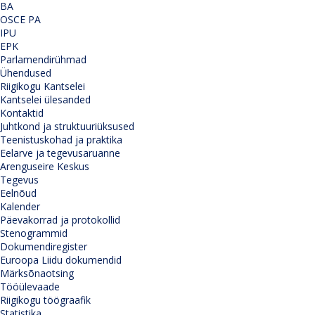
BA
OSCE PA
IPU
EPK
Parlamendirühmad
Ühendused
Riigikogu Kantselei
Kantselei ülesanded
Kontaktid
Juhtkond ja struktuuriüksused
Teenistuskohad ja praktika
Eelarve ja tegevusaruanne
Arenguseire Keskus
Tegevus
Eelnõud
Kalender
Päevakorrad ja protokollid
Stenogrammid
Dokumendiregister
Euroopa Liidu dokumendid
Märksõnaotsing
Tööülevaade
Riigikogu töögraafik
Statistika