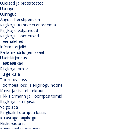
Uudised ja pressiteated
Uuringud
Uuringud
August Rei stipendium
Riigikogu Kantselei eripreemia
Riigikogu väljaanded
Riigikogu Toimetised
Teemalehed
Infomaterjalid
Parlamendi lugemissaal
Uudiskirjandus
Teabeallikad
Riigikogu arhiiv
Tulge külla
Toompea loss
Toompea loss ja Riigikogu hoone
Kunst ja sisearhitektuur
Pikk Hermann ja Toompea tornid
Riigikogu istungisaal
Valge saal
Ringkäik Toompea lossis
Külastage Riigikogu
Ekskursioonid
Kunstisaal ja näitused