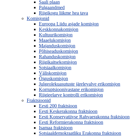
Saali plaan
Palgaandmed
Riigikogu liikme hea tava
Komisjonid
Euroopa Liidu asjade komisjon
Keskkonnakomisjon
Kultuurikomisjon
Maaelukomisjon
Majanduskomisjon
Põhiseaduskomisjon
Rahanduskomisjon
Riigikaitsekomisjon
Sotsiaalkomisjon
Väliskomisjon
Õiguskomisjon
Julgeolekuasutuste järelevalve erikomisjon
Korruptsioonivastane erikomisjon
Riigieelarve kontrolli erikomisjon
Fraktsioonid
Eesti 200 fraktsioon
Eesti Keskerakonna fraktsioon
Eesti Konservatiivse Rahvaerakonna fraktsioon
Eesti Reformierakonna fraktsioon
Isamaa fraktsioon
Sotsiaaldemokraatliku Erakonna fraktsioon