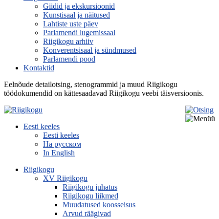
Giidid ja ekskursioonid
Kunstisaal ja näitused
Lahtiste uste päev
Parlamendi lugemissaal
Riigikogu arhiiv
Konverentsisaal ja sündmused
Parlamendi pood
Kontaktid
Eelnõude detailotsing, stenogrammid ja muud Riigikogu
töödokumendid on kättesaadavad Riigikogu veebi täisversioonis.
Eesti keeles
Eesti keeles
На русском
In English
Riigikogu
XV Riigikogu
Riigikogu juhatus
Riigikogu liikmed
Muudatused koosseisus
Arvud räägivad