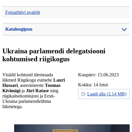
Fotoarhiivi avaleht
Kataloogipuu
Ukraina parlamendi delegatsiooni
kohtumised riigikogus
Visiidil kohtusid ülemraada
Kuupäev: 15.06.2023
liikmed Riigikogu esimehe
Lauri
Kokku: 14 fotot
Hussari
, aseesimeeste
Toomas
Kivimägi
ja
Jüri Ratase
ning
Laadi alla (2.14 MB)
riigikaitsekomisjoni ja Eesti-
Ukraina parlamendirühma
liikmetega.