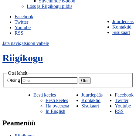
Suveniiride e-pood
Loss ja Riigikogu pildis
Facebook
Juurdepääs
Twitter
Kontaktid
Youtube
Sisukaart
RSS
Jäta navigatsioon vahele
Riigikogu
Otsi lehelt
Otsing
Otsi
Eesti keeles
Juurdepääs
Facebook
Eesti keeles
Kontaktid
Twitter
На русском
Sisukaart
Youtube
In English
RSS
Peamenüü
Riigikogu