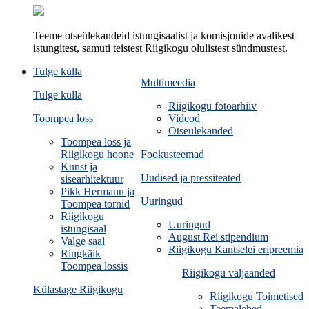
Teeme otseülekandeid istungisaalist ja komisjonide avalikest
istungitest, samuti teistest Riigikogu olulistest sündmustest.
Tulge külla
Multimeedia
Tulge külla
Riigikogu fotoarhiiv
Toompea loss
Videod
Otseülekanded
Toompea loss ja
Riigikogu hoone
Fookusteemad
Kunst ja
Uudised ja pressiteated
sisearhitektuur
Pikk Hermann ja
Uuringud
Toompea tornid
Riigikogu
Uuringud
istungisaal
August Rei stipendium
Valge saal
Riigikogu Kantselei eripreemia
Ringkäik
Toompea lossis
Riigikogu väljaanded
Külastage Riigikogu
Riigikogu Toimetised
Teemalehed