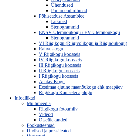
Ühendused
Parlamendirühmad
Põhiseaduse Assamblee
Liikmed
Stenogrammid
ENSV Ülemnõukogu / EV Ülemnõukogu
Stenogrammid
VI Riigikogu (Riigivolikogu ja Riiginõukogu)
Rahvuskogu
V Riigikogu koosseis
IV Riigikogu koosseis
III Riigikogu koosseis
II Riigikogu koosseis
I Riigikogu koosseis
Asutav Kogu
Eestimaa ajutine maanõukogu ehk maapäev
Riigikogu Kantselei ajalugu
Infoallikad
Multimeedia
Riigikogu fotoarhiiv
Videod
Otseülekanded
Fookusteemad
Uudised ja pressiteated