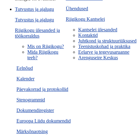
Ühendused
Tutvustus ja ajalugu
Riigikogu Kantselei
Tutvustus ja ajalugu
Kantselei ülesanded
Riigikogu ülesanded ja
Kontaktid
töökorraldus
Juhtkond ja struktuuriüksused
Mis on Riigikogu?
Teenistuskohad ja praktika
Mida Riigikogu
Eelarve ja tegevusaruanne
teeb?
Arenguseire Keskus
Eelnõud
Kalender
Päevakorrad ja protokollid
Stenogrammid
Dokumendiregister
Euroopa Liidu dokumendid
Märksõnaotsing