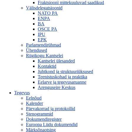
Fraktsiooni mittekuuluvad saadikud
Välisdelegatsioonid
NATO PA
ENPA
BA
OSCE PA
IPU
EPK
Parlamendirühmad
Ühendused
Riigikogu Kantselei
Kantselei ülesanded
Kontaktid
Juhtkond ja struktuuriüksused
Teenistuskohad ja praktika
Eelarve ja tegevusaruanne
Arenguseire Keskus
Tegevus
Eelnõud
Kalender
Päevakorrad ja protokollid
Stenogrammid
Dokumendiregister
Euroopa Liidu dokumendid
Märksõnaotsing