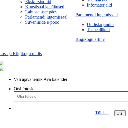
Ekskursioonid
Infomaterjalid
Kunstisaal ja näitused
Lahtiste uste päev
Parlamendi lugemissaal
Parlamendi lugemissaal
Suveniiride e-pood
Uudiskirjandus
Teabeallikad
Riigikogu arhiiv
Loss ja Riigikogu pildis
Vali ajavahemik
Ava kalender
Otsi fotosid
Tühista
Otsi