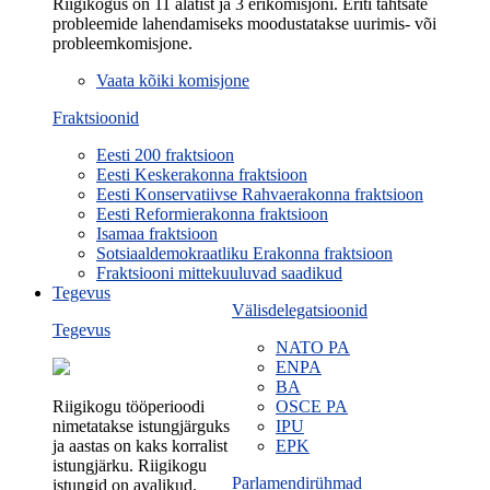
Riigikogus on 11 alatist ja 3 erikomisjoni. Eriti tähtsate
probleemide lahendamiseks moodustatakse uurimis- või
probleemkomisjone.
Vaata kõiki komisjone
Fraktsioonid
Eesti 200 fraktsioon
Eesti Keskerakonna fraktsioon
Eesti Konservatiivse Rahvaerakonna fraktsioon
Eesti Reformierakonna fraktsioon
Isamaa fraktsioon
Sotsiaaldemokraatliku Erakonna fraktsioon
Fraktsiooni mittekuuluvad saadikud
Tegevus
Välisdelegatsioonid
Tegevus
NATO PA
ENPA
BA
Riigikogu tööperioodi
OSCE PA
nimetatakse istungjärguks
IPU
ja aastas on kaks korralist
EPK
istungjärku. Riigikogu
Parlamendirühmad
istungid on avalikud.