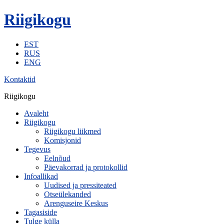
Riigikogu
EST
RUS
ENG
Kontaktid
Riigikogu
Avaleht
Riigikogu
Riigikogu liikmed
Komisjonid
Tegevus
Eelnõud
Päevakorrad ja protokollid
Infoallikad
Uudised ja pressiteated
Otseülekanded
Arenguseire Keskus
Tagasiside
Tulge külla