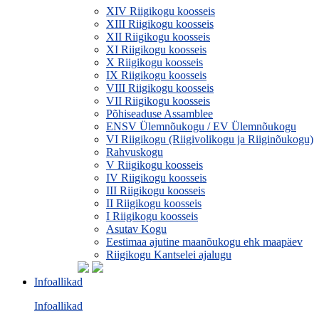
XIV Riigikogu koosseis
XIII Riigikogu koosseis
XII Riigikogu koosseis
XI Riigikogu koosseis
X Riigikogu koosseis
IX Riigikogu koosseis
VIII Riigikogu koosseis
VII Riigikogu koosseis
Põhiseaduse Assamblee
ENSV Ülemnõukogu / EV Ülemnõukogu
VI Riigikogu (Riigivolikogu ja Riiginõukogu)
Rahvuskogu
V Riigikogu koosseis
IV Riigikogu koosseis
III Riigikogu koosseis
II Riigikogu koosseis
I Riigikogu koosseis
Asutav Kogu
Eestimaa ajutine maanõukogu ehk maapäev
Riigikogu Kantselei ajalugu
Infoallikad
Infoallikad