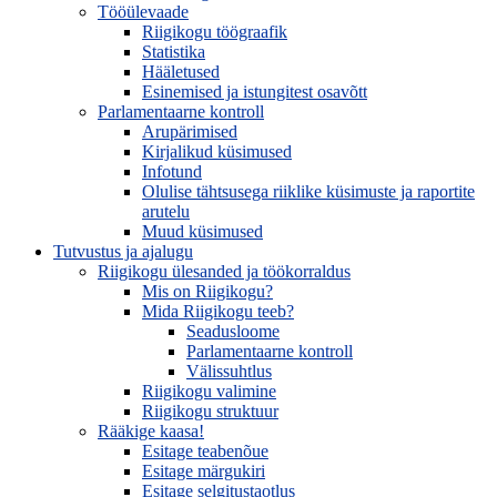
Tööülevaade
Riigikogu töögraafik
Statistika
Hääletused
Esinemised ja istungitest osavõtt
Parlamentaarne kontroll
Arupärimised
Kirjalikud küsimused
Infotund
Olulise tähtsusega riiklike küsimuste ja raportite
arutelu
Muud küsimused
Tutvustus ja ajalugu
Riigikogu ülesanded ja töökorraldus
Mis on Riigikogu?
Mida Riigikogu teeb?
Seadusloome
Parlamentaarne kontroll
Välissuhtlus
Riigikogu valimine
Riigikogu struktuur
Rääkige kaasa!
Esitage teabenõue
Esitage märgukiri
Esitage selgitustaotlus