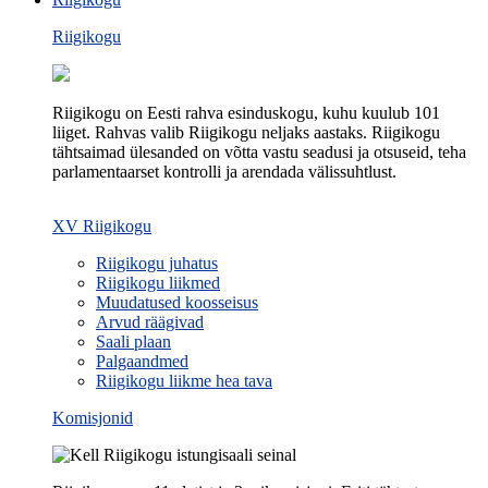
Riigikogu
Riigikogu on Eesti rahva esinduskogu, kuhu kuulub 101
liiget. Rahvas valib Riigikogu neljaks aastaks. Riigikogu
tähtsaimad ülesanded on võtta vastu seadusi ja otsuseid, teha
parlamentaarset kontrolli ja arendada välissuhtlust.
XV Riigikogu
Riigikogu juhatus
Riigikogu liikmed
Muudatused koosseisus
Arvud räägivad
Saali plaan
Palgaandmed
Riigikogu liikme hea tava
Komisjonid