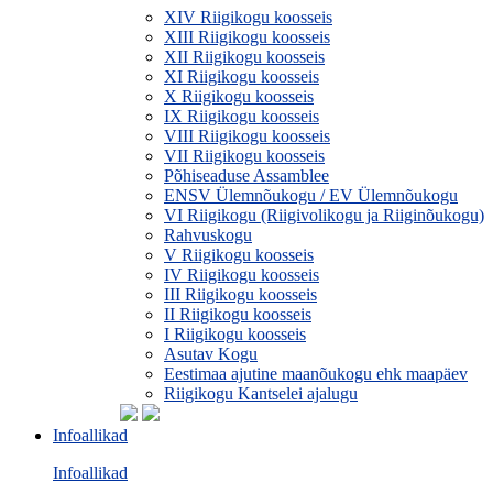
XIV Riigikogu koosseis
XIII Riigikogu koosseis
XII Riigikogu koosseis
XI Riigikogu koosseis
X Riigikogu koosseis
IX Riigikogu koosseis
VIII Riigikogu koosseis
VII Riigikogu koosseis
Põhiseaduse Assamblee
ENSV Ülemnõukogu / EV Ülemnõukogu
VI Riigikogu (Riigivolikogu ja Riiginõukogu)
Rahvuskogu
V Riigikogu koosseis
IV Riigikogu koosseis
III Riigikogu koosseis
II Riigikogu koosseis
I Riigikogu koosseis
Asutav Kogu
Eestimaa ajutine maanõukogu ehk maapäev
Riigikogu Kantselei ajalugu
Infoallikad
Infoallikad