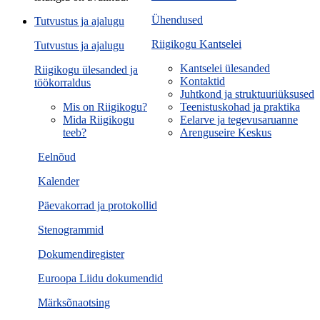
Ühendused
Tutvustus ja ajalugu
Riigikogu Kantselei
Tutvustus ja ajalugu
Kantselei ülesanded
Riigikogu ülesanded ja
Kontaktid
töökorraldus
Juhtkond ja struktuuriüksused
Mis on Riigikogu?
Teenistuskohad ja praktika
Mida Riigikogu
Eelarve ja tegevusaruanne
teeb?
Arenguseire Keskus
Eelnõud
Kalender
Päevakorrad ja protokollid
Stenogrammid
Dokumendiregister
Euroopa Liidu dokumendid
Märksõnaotsing