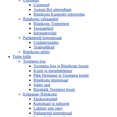
Uuringud
Uuringud
August Rei stipendium
Riigikogu Kantselei eripreemia
Riigikogu väljaanded
Riigikogu Toimetised
Teemalehed
Infomaterjalid
Parlamendi lugemissaal
Uudiskirjandus
Teabeallikad
Riigikogu arhiiv
Tulge külla
Toompea loss
Toompea loss ja Riigikogu hoone
Kunst ja sisearhitektuur
Pikk Hermann ja Toompea tornid
Riigikogu istungisaal
Valge saal
Ringkäik Toompea lossis
Külastage Riigikogu
Ekskursioonid
Kunstisaal ja näitused
Lahtiste uste päev
Parlamendi lugemissaal