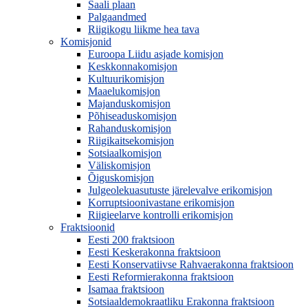
Saali plaan
Palgaandmed
Riigikogu liikme hea tava
Komisjonid
Euroopa Liidu asjade komisjon
Keskkonnakomisjon
Kultuurikomisjon
Maaelukomisjon
Majanduskomisjon
Põhiseaduskomisjon
Rahanduskomisjon
Riigikaitsekomisjon
Sotsiaalkomisjon
Väliskomisjon
Õiguskomisjon
Julgeolekuasutuste järelevalve erikomisjon
Korruptsioonivastane erikomisjon
Riigieelarve kontrolli erikomisjon
Fraktsioonid
Eesti 200 fraktsioon
Eesti Keskerakonna fraktsioon
Eesti Konservatiivse Rahvaerakonna fraktsioon
Eesti Reformierakonna fraktsioon
Isamaa fraktsioon
Sotsiaaldemokraatliku Erakonna fraktsioon