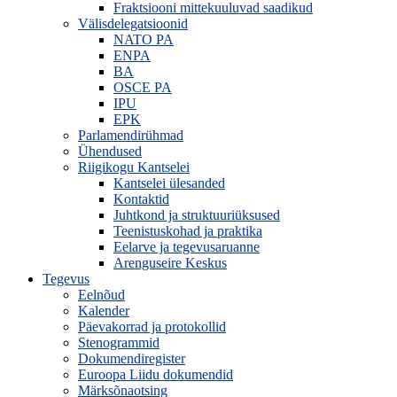
Fraktsiooni mittekuuluvad saadikud
Välisdelegatsioonid
NATO PA
ENPA
BA
OSCE PA
IPU
EPK
Parlamendirühmad
Ühendused
Riigikogu Kantselei
Kantselei ülesanded
Kontaktid
Juhtkond ja struktuuriüksused
Teenistuskohad ja praktika
Eelarve ja tegevusaruanne
Arenguseire Keskus
Tegevus
Eelnõud
Kalender
Päevakorrad ja protokollid
Stenogrammid
Dokumendiregister
Euroopa Liidu dokumendid
Märksõnaotsing