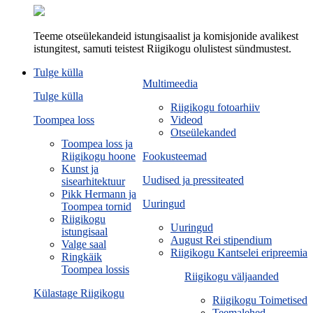
Teeme otseülekandeid istungisaalist ja komisjonide avalikest
istungitest, samuti teistest Riigikogu olulistest sündmustest.
Tulge külla
Multimeedia
Tulge külla
Riigikogu fotoarhiiv
Toompea loss
Videod
Otseülekanded
Toompea loss ja
Riigikogu hoone
Fookusteemad
Kunst ja
Uudised ja pressiteated
sisearhitektuur
Pikk Hermann ja
Uuringud
Toompea tornid
Riigikogu
Uuringud
istungisaal
August Rei stipendium
Valge saal
Riigikogu Kantselei eripreemia
Ringkäik
Toompea lossis
Riigikogu väljaanded
Külastage Riigikogu
Riigikogu Toimetised
Teemalehed