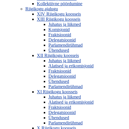
Kollektiivne pöördumine
Riigikogu ajalugu
XIV Riigikogu koosseis
XIII Riigikogu koosseis
Juhatus ja liikmed
Komisjonid
Fraktsioonid
Delegatsioonid
Parlamendirühmad
Ühendused
XII Riigikogu koosseis
Juhatus ja liikmed
Alatised ja erikomisjonid
Fraktsioonid
Delegatsioonid
Ühendused
Parlamendirühmad
XI Riigikogu koosseis
Juhatus ja liikmed
Alatised ja erikomisjonid
Fraktsioonid
Delegatsioonid
Ühendused
Parlamendirühmad
X Riigikogu koosseis