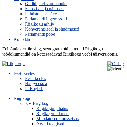
Giidid ja ekskursioonid
Kunstisaal ja näitused
Lahtiste uste päev
Parlamendi lugemissaal
Riigikogu arhiiv
Konverentsisaal ja sündmused
Parlamendi pood
Kontaktid
Eelnõude detailotsing, stenogrammid ja muud Riigikogu
töödokumendid on kättesaadavad Riigikogu veebi täisversioonis.
Eesti keeles
Eesti keeles
На русском
In English
Riigikogu
XV Riigikogu
Riigikogu juhatus
Riigikogu liikmed
Muudatused koosseisus
Arvud räägivad