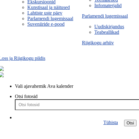
Ekskursioonid
Infomaterjalid
Kunstisaal ja näitused
Lahtiste uste päev
Parlamendi lugemissaal
Parlamendi lugemissaal
Suveniiride e-pood
Uudiskirjandus
Teabeallikad
Riigikogu arhiiv
Loss ja Riigikogu pildis
Vali ajavahemik
Ava kalender
Otsi fotosid
Tühista
Otsi