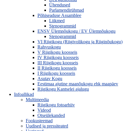
Ühendused
Parlamendirühmad
Põhiseaduse Assamblee
Liikmed
Stenogrammid
ENSV Ülemnõukogu / EV Ülemnõukogu
Stenogrammid
VI Riigikogu (Riigivolikogu ja Riiginõukogu)
Rahvuskogu
V Riigikogu koosseis
IV Riigikogu koosseis
III Riigikogu koosseis
II Riigikogu koosseis
I Riigikogu koosseis
Asutav Kogu
Eestimaa ajutine maanõukogu ehk maapäev
Riigikogu Kantselei ajalugu
Infoallikad
Multimeedia
Riigikogu fotoarhiiv
Videod
Otseülekanded
Fookusteemad
Uudised ja pressiteated