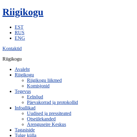
Riigikogu
EST
RUS
ENG
Kontaktid
Riigikogu
Avaleht
Riigikogu
Riigikogu liikmed
Komisjonid
Tegevus
Eelnõud
Päevakorrad ja protokollid
Infoallikad
Uudised ja pressiteated
Otseülekanded
Arenguseire Keskus
Tagasiside
Tulge külla