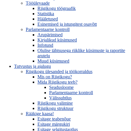
Tööülevaade
Riigikogu töögraafik
Statistika
Hääletused
Esinemised ja istungitest osavõtt
Parlamentaarne kontroll
Arupärimised
Kirjalikud küsimused
Infotund
Olulise tähtsusega riiklike küsimuste ja raportite
arutelu
Muud küsimused
Tutvustus ja ajalugu
Riigikogu ülesanded ja töökorraldus
Mis on Riigikogu?
Mida Riigikogu teeb?
Seadusloome
Parlamentaarne kontroll
Välissuhtlus
Riigikogu valimine
Riigikogu struktuur
Rääkige kaasa!
Esitage teabenõue
Esitage märgukiri
Esitage selgitustaotlus