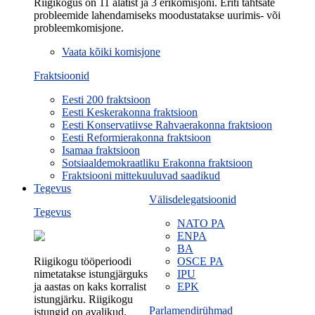
Riigikogus on 11 alatist ja 3 erikomisjoni. Eriti tähtsate
probleemide lahendamiseks moodustatakse uurimis- või
probleemkomisjone.
Vaata kõiki komisjone
Fraktsioonid
Eesti 200 fraktsioon
Eesti Keskerakonna fraktsioon
Eesti Konservatiivse Rahvaerakonna fraktsioon
Eesti Reformierakonna fraktsioon
Isamaa fraktsioon
Sotsiaaldemokraatliku Erakonna fraktsioon
Fraktsiooni mittekuuluvad saadikud
Tegevus
Välisdelegatsioonid
Tegevus
NATO PA
ENPA
BA
Riigikogu tööperioodi
OSCE PA
nimetatakse istungjärguks
IPU
ja aastas on kaks korralist
EPK
istungjärku. Riigikogu
Parlamendirühmad
istungid on avalikud.