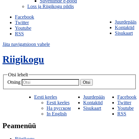
Suveniiride e-pood
Loss ja Riigikogu pildis
Facebook
Juurdepääs
Twitter
Kontaktid
Youtube
Sisukaart
RSS
Jäta navigatsioon vahele
Riigikogu
Otsi lehelt
Otsing
Otsi
Eesti keeles
Juurdepääs
Facebook
Eesti keeles
Kontaktid
Twitter
На русском
Sisukaart
Youtube
In English
RSS
Peamenüü
Riigikogu