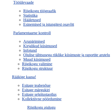
Tööülevaade
Riigikogu töögraafik
Statistika
Hääletused
Esinemised ja istungitest osavõtt
Parlamentaarne kontroll
Arupärimised
Kirjalikud küsimused
Infotund
Olulise tähtsusega riiklike küsimuste ja raportite arutelu
Muud küsimused
Riigikogu valimine
Riigikogu struktuur
Rääkige kaasa!
Esitage teabenõue
Esitage märgukiri
Esitage selgitustaotlus
Kollektiivne pöördumine
Riigikogu ajalugu