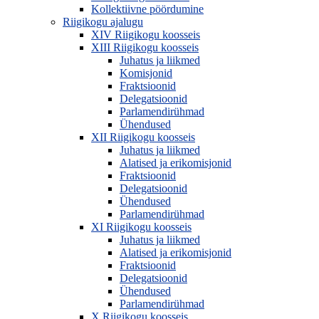
Kollektiivne pöördumine
Riigikogu ajalugu
XIV Riigikogu koosseis
XIII Riigikogu koosseis
Juhatus ja liikmed
Komisjonid
Fraktsioonid
Delegatsioonid
Parlamendirühmad
Ühendused
XII Riigikogu koosseis
Juhatus ja liikmed
Alatised ja erikomisjonid
Fraktsioonid
Delegatsioonid
Ühendused
Parlamendirühmad
XI Riigikogu koosseis
Juhatus ja liikmed
Alatised ja erikomisjonid
Fraktsioonid
Delegatsioonid
Ühendused
Parlamendirühmad
X Riigikogu koosseis