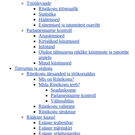
Tööülevaade
Riigikogu töögraafik
Statistika
Hääletused
Esinemised ja istungitest osavõtt
Parlamentaarne kontroll
Arupärimised
Kirjalikud küsimused
Infotund
Olulise tähtsusega riiklike küsimuste ja raportite
arutelu
Muud küsimused
Tutvustus ja ajalugu
Riigikogu ülesanded ja töökorraldus
Mis on Riigikogu?
Mida Riigikogu teeb?
Seadusloome
Parlamentaarne kontroll
Välissuhtlus
Riigikogu valimine
Riigikogu struktuur
Rääkige kaasa!
Esitage teabenõue
Esitage märgukiri
Esitage selgitustaotlus