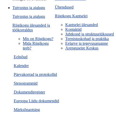
Ühendused
Tutvustus ja ajalugu
Riigikogu Kantselei
Tutvustus ja ajalugu
Kantselei ülesanded
Riigikogu ülesanded ja
Kontaktid
töökorraldus
Juhtkond ja struktuuriüksused
Mis on Riigikogu?
Teenistuskohad ja praktika
Mida Riigikogu
Eelarve ja tegevusaruanne
teeb?
Arenguseire Keskus
Eelnõud
Kalender
Päevakorrad ja protokollid
Stenogrammid
Dokumendiregister
Euroopa Liidu dokumendid
Märksõnaotsing