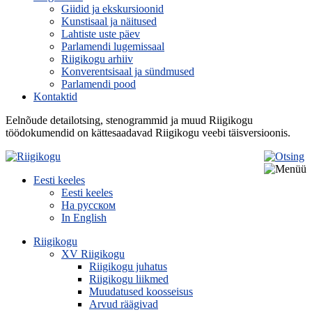
Giidid ja ekskursioonid
Kunstisaal ja näitused
Lahtiste uste päev
Parlamendi lugemissaal
Riigikogu arhiiv
Konverentsisaal ja sündmused
Parlamendi pood
Kontaktid
Eelnõude detailotsing, stenogrammid ja muud Riigikogu
töödokumendid on kättesaadavad Riigikogu veebi täisversioonis.
Eesti keeles
Eesti keeles
На русском
In English
Riigikogu
XV Riigikogu
Riigikogu juhatus
Riigikogu liikmed
Muudatused koosseisus
Arvud räägivad