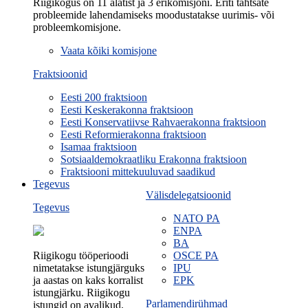
Riigikogus on 11 alatist ja 3 erikomisjoni. Eriti tähtsate
probleemide lahendamiseks moodustatakse uurimis- või
probleemkomisjone.
Vaata kõiki komisjone
Fraktsioonid
Eesti 200 fraktsioon
Eesti Keskerakonna fraktsioon
Eesti Konservatiivse Rahvaerakonna fraktsioon
Eesti Reformierakonna fraktsioon
Isamaa fraktsioon
Sotsiaaldemokraatliku Erakonna fraktsioon
Fraktsiooni mittekuuluvad saadikud
Tegevus
Välisdelegatsioonid
Tegevus
NATO PA
ENPA
BA
Riigikogu tööperioodi
OSCE PA
nimetatakse istungjärguks
IPU
ja aastas on kaks korralist
EPK
istungjärku. Riigikogu
Parlamendirühmad
istungid on avalikud.