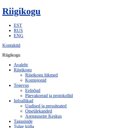
Riigikogu
EST
RUS
ENG
Kontaktid
Riigikogu
Avaleht
Riigikogu
Riigikogu liikmed
Komisjonid
Tegevus
Eelnõud
Päevakorrad ja protokollid
Infoallikad
Uudised ja pressiteated
Otseülekanded
Arenguseire Keskus
Tagasiside
Tulge külla