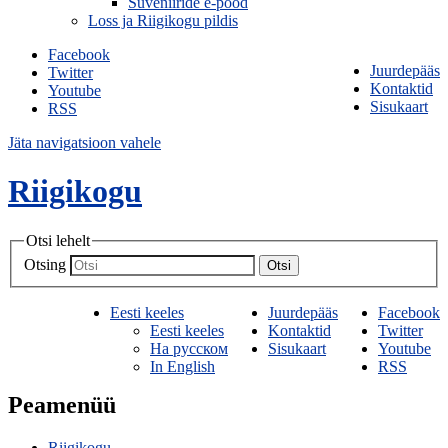
Suveniiride e-pood
Loss ja Riigikogu pildis
Facebook
Juurdepääs
Twitter
Kontaktid
Youtube
Sisukaart
RSS
Jäta navigatsioon vahele
Riigikogu
Otsi lehelt
Otsing
Otsi
Eesti keeles
Juurdepääs
Facebook
Eesti keeles
Kontaktid
Twitter
На русском
Sisukaart
Youtube
In English
RSS
Peamenüü
Riigikogu