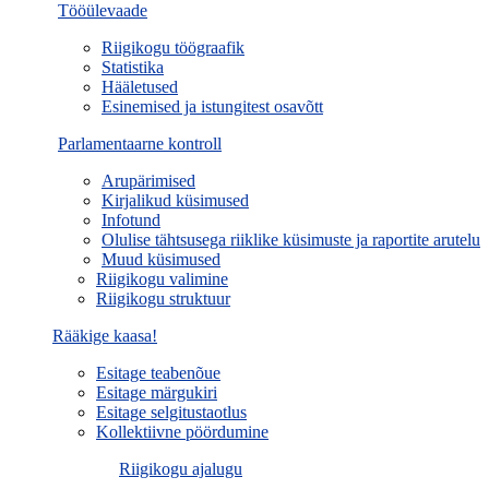
Tööülevaade
Riigikogu töögraafik
Statistika
Hääletused
Esinemised ja istungitest osavõtt
Parlamentaarne kontroll
Arupärimised
Kirjalikud küsimused
Infotund
Olulise tähtsusega riiklike küsimuste ja raportite arutelu
Muud küsimused
Riigikogu valimine
Riigikogu struktuur
Rääkige kaasa!
Esitage teabenõue
Esitage märgukiri
Esitage selgitustaotlus
Kollektiivne pöördumine
Riigikogu ajalugu