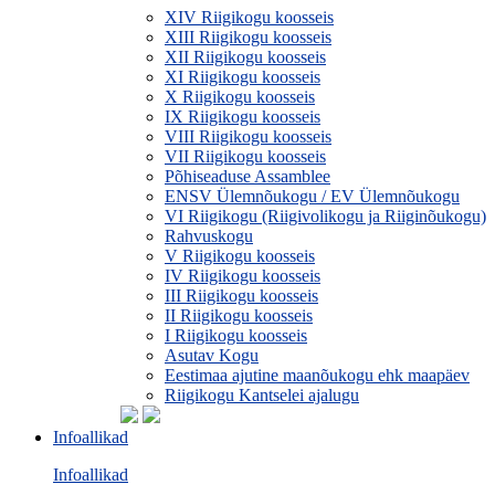
XIV Riigikogu koosseis
XIII Riigikogu koosseis
XII Riigikogu koosseis
XI Riigikogu koosseis
X Riigikogu koosseis
IX Riigikogu koosseis
VIII Riigikogu koosseis
VII Riigikogu koosseis
Põhiseaduse Assamblee
ENSV Ülemnõukogu / EV Ülemnõukogu
VI Riigikogu (Riigivolikogu ja Riiginõukogu)
Rahvuskogu
V Riigikogu koosseis
IV Riigikogu koosseis
III Riigikogu koosseis
II Riigikogu koosseis
I Riigikogu koosseis
Asutav Kogu
Eestimaa ajutine maanõukogu ehk maapäev
Riigikogu Kantselei ajalugu
Infoallikad
Infoallikad