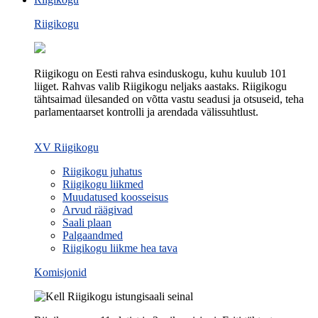
Riigikogu
Riigikogu on Eesti rahva esinduskogu, kuhu kuulub 101
liiget. Rahvas valib Riigikogu neljaks aastaks. Riigikogu
tähtsaimad ülesanded on võtta vastu seadusi ja otsuseid, teha
parlamentaarset kontrolli ja arendada välissuhtlust.
XV Riigikogu
Riigikogu juhatus
Riigikogu liikmed
Muudatused koosseisus
Arvud räägivad
Saali plaan
Palgaandmed
Riigikogu liikme hea tava
Komisjonid