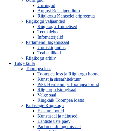
Uuringud
Uuringud
August Rei stipendium
Riigikogu Kantselei eripreemia
Riigikogu väljaanded
Riigikogu Toimetised
Teemalehed
Infomaterjalid
Parlamendi lugemissaal
Uudiskirjandus
Teabeallikad
Riigikogu arhiiv
Tulge külla
Toompea loss
Toompea loss ja Riigikogu hoone
Kunst ja sisearhitektuur
Pikk Hermann ja Toompea tornid
Riigikogu istungisaal
Valge saal
Ringkäik Toompea lossis
Külastage Riigikogu
Ekskursioonid
Kunstisaal ja näitused
Lahtiste uste päev
Parlamendi lugemissaal