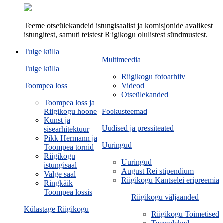
Teeme otseülekandeid istungisaalist ja komisjonide avalikest
istungitest, samuti teistest Riigikogu olulistest sündmustest.
Tulge külla
Multimeedia
Tulge külla
Riigikogu fotoarhiiv
Toompea loss
Videod
Otseülekanded
Toompea loss ja
Riigikogu hoone
Fookusteemad
Kunst ja
Uudised ja pressiteated
sisearhitektuur
Pikk Hermann ja
Uuringud
Toompea tornid
Riigikogu
Uuringud
istungisaal
August Rei stipendium
Valge saal
Riigikogu Kantselei eripreemia
Ringkäik
Toompea lossis
Riigikogu väljaanded
Külastage Riigikogu
Riigikogu Toimetised
Teemalehed