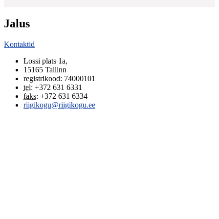
Jalus
Kontaktid
Lossi plats 1a
,
15165
Tallinn
registrikood: 74000101
tel
:
+372 631 6331
faks
:
+372 631 6334
riigikogu@riigikogu.ee