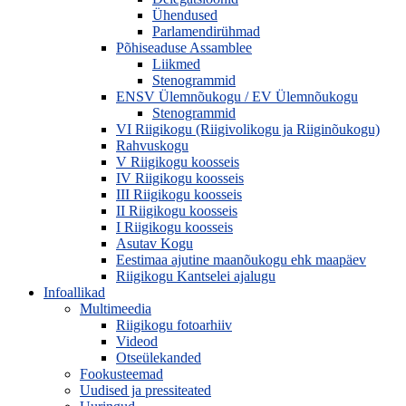
Ühendused
Parlamendirühmad
Põhiseaduse Assamblee
Liikmed
Stenogrammid
ENSV Ülemnõukogu / EV Ülemnõukogu
Stenogrammid
VI Riigikogu (Riigivolikogu ja Riiginõukogu)
Rahvuskogu
V Riigikogu koosseis
IV Riigikogu koosseis
III Riigikogu koosseis
II Riigikogu koosseis
I Riigikogu koosseis
Asutav Kogu
Eestimaa ajutine maanõukogu ehk maapäev
Riigikogu Kantselei ajalugu
Infoallikad
Multimeedia
Riigikogu fotoarhiiv
Videod
Otseülekanded
Fookusteemad
Uudised ja pressiteated