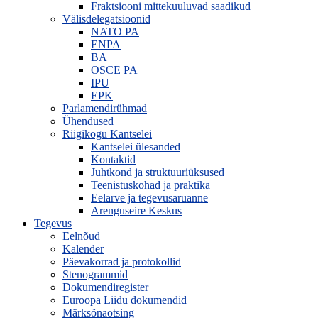
Fraktsiooni mittekuuluvad saadikud
Välisdelegatsioonid
NATO PA
ENPA
BA
OSCE PA
IPU
EPK
Parlamendirühmad
Ühendused
Riigikogu Kantselei
Kantselei ülesanded
Kontaktid
Juhtkond ja struktuuriüksused
Teenistuskohad ja praktika
Eelarve ja tegevusaruanne
Arenguseire Keskus
Tegevus
Eelnõud
Kalender
Päevakorrad ja protokollid
Stenogrammid
Dokumendiregister
Euroopa Liidu dokumendid
Märksõnaotsing