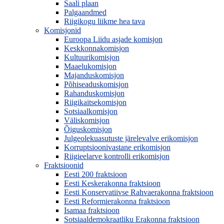
Saali plaan
Palgaandmed
Riigikogu liikme hea tava
Komisjonid
Euroopa Liidu asjade komisjon
Keskkonnakomisjon
Kultuurikomisjon
Maaelukomisjon
Majanduskomisjon
Põhiseaduskomisjon
Rahanduskomisjon
Riigikaitsekomisjon
Sotsiaalkomisjon
Väliskomisjon
Õiguskomisjon
Julgeolekuasutuste järelevalve erikomisjon
Korruptsioonivastane erikomisjon
Riigieelarve kontrolli erikomisjon
Fraktsioonid
Eesti 200 fraktsioon
Eesti Keskerakonna fraktsioon
Eesti Konservatiivse Rahvaerakonna fraktsioon
Eesti Reformierakonna fraktsioon
Isamaa fraktsioon
Sotsiaaldemokraatliku Erakonna fraktsioon