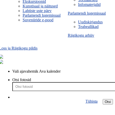
Ekskursioonid
Infomaterjalid
Kunstisaal ja näitused
Lahtiste uste päev
Parlamendi lugemissaal
Parlamendi lugemissaal
Suveniiride e-pood
Uudiskirjandus
Teabeallikad
Riigikogu arhiiv
Loss ja Riigikogu pildis
Vali ajavahemik
Ava kalender
Otsi fotosid
Tühista
Otsi