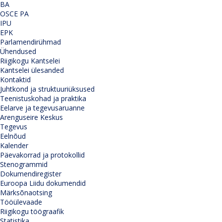
BA
OSCE PA
IPU
EPK
Parlamendirühmad
Ühendused
Riigikogu Kantselei
Kantselei ülesanded
Kontaktid
Juhtkond ja struktuuriüksused
Teenistuskohad ja praktika
Eelarve ja tegevusaruanne
Arenguseire Keskus
Tegevus
Eelnõud
Kalender
Päevakorrad ja protokollid
Stenogrammid
Dokumendiregister
Euroopa Liidu dokumendid
Märksõnaotsing
Tööülevaade
Riigikogu töögraafik
Statistika