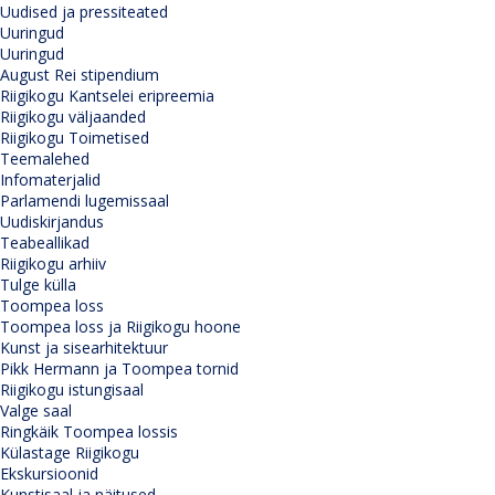
Uudised ja pressiteated
Uuringud
Uuringud
August Rei stipendium
Riigikogu Kantselei eripreemia
Riigikogu väljaanded
Riigikogu Toimetised
Teemalehed
Infomaterjalid
Parlamendi lugemissaal
Uudiskirjandus
Teabeallikad
Riigikogu arhiiv
Tulge külla
Toompea loss
Toompea loss ja Riigikogu hoone
Kunst ja sisearhitektuur
Pikk Hermann ja Toompea tornid
Riigikogu istungisaal
Valge saal
Ringkäik Toompea lossis
Külastage Riigikogu
Ekskursioonid
Kunstisaal ja näitused