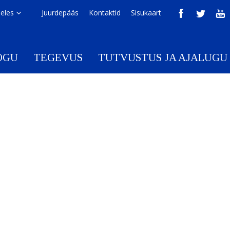
eeles
Juurdepääs
Kontaktid
Sisukaart
OGU
TEGEVUS
TUTVUSTUS JA AJALUGU