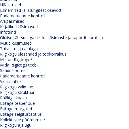
Hääletused
Esinemised ja istungitest osavõtt
Parlamentaarne kontroll
Arupärimised
Kirjalikud küsimused
Infotund
Olulise tähtsusega riiklike küsimuste ja raportite arutelu
Muud küsimused
Tutvustus ja ajalugu
Riigikogu ülesanded ja töökorraldus
Mis on Riigikogu?
Mida Riigikogu teeb?
Seadusloome
Parlamentaarne kontroll
Välissuhtlus
Riigikogu valimine
Riigikogu struktuur
Rääkige kaasa!
Esitage teabenõue
Esitage märgukiri
Esitage selgitustaotlus
Kollektiivne pöördumine
Riigikogu ajalugu