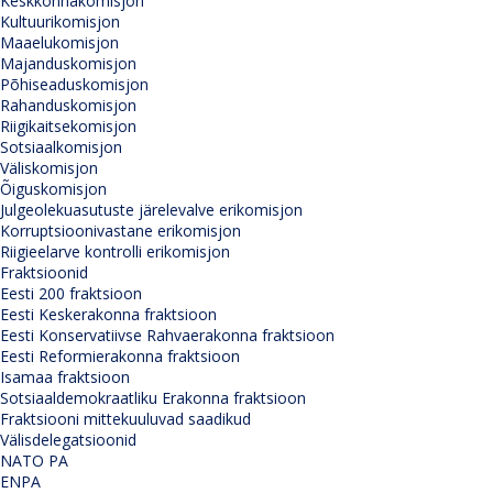
Keskkonnakomisjon
Kultuurikomisjon
Maaelukomisjon
Majanduskomisjon
Põhiseaduskomisjon
Rahanduskomisjon
Riigikaitsekomisjon
Sotsiaalkomisjon
Väliskomisjon
Õiguskomisjon
Julgeolekuasutuste järelevalve erikomisjon
Korruptsioonivastane erikomisjon
Riigieelarve kontrolli erikomisjon
Fraktsioonid
Eesti 200 fraktsioon
Eesti Keskerakonna fraktsioon
Eesti Konservatiivse Rahvaerakonna fraktsioon
Eesti Reformierakonna fraktsioon
Isamaa fraktsioon
Sotsiaaldemokraatliku Erakonna fraktsioon
Fraktsiooni mittekuuluvad saadikud
Välisdelegatsioonid
NATO PA
ENPA