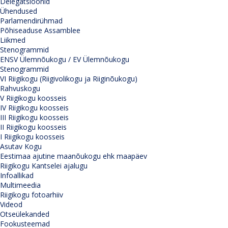
Delegatsioonid
Ühendused
Parlamendirühmad
Põhiseaduse Assamblee
Liikmed
Stenogrammid
ENSV Ülemnõukogu / EV Ülemnõukogu
Stenogrammid
VI Riigikogu (Riigivolikogu ja Riiginõukogu)
Rahvuskogu
V Riigikogu koosseis
IV Riigikogu koosseis
III Riigikogu koosseis
II Riigikogu koosseis
I Riigikogu koosseis
Asutav Kogu
Eestimaa ajutine maanõukogu ehk maapäev
Riigikogu Kantselei ajalugu
Infoallikad
Multimeedia
Riigikogu fotoarhiiv
Videod
Otseülekanded
Fookusteemad