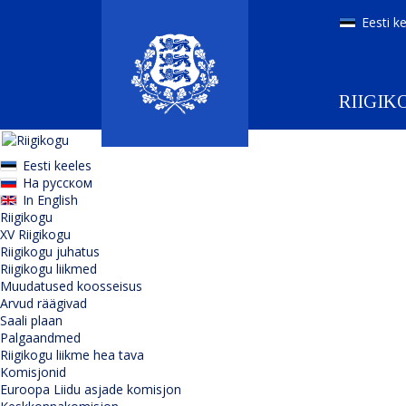
Eesti k
RIIGIK
Eesti keeles
На русском
In English
Riigikogu
XV Riigikogu
Riigikogu juhatus
Riigikogu liikmed
Muudatused koosseisus
Arvud räägivad
Saali plaan
Palgaandmed
Riigikogu liikme hea tava
Komisjonid
Euroopa Liidu asjade komisjon