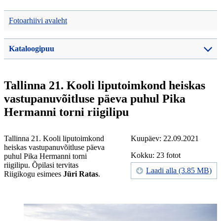
Fotoarhiivi avaleht
Kataloogipuu
Tallinna 21. Kooli liputoimkond heiskas
vastupanuvõitluse päeva puhul Pika
Hermanni torni riigilipu
Tallinna 21. Kooli liputoimkond
Kuupäev: 22.09.2021
heiskas vastupanuvõitluse päeva
Kokku: 23 fotot
puhul Pika Hermanni torni
riigilipu. Õpilasi tervitas
Laadi alla (3.85 MB)
Riigikogu esimees
Jüri Ratas
.