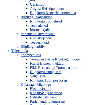
Uuringud
Uuringud
August Rei stipendium
Riigikogu Kantselei eripreemia
Riigikogu väljaanded
Riigikogu Toimetised
Teemalehed
Infomaterjalid
Parlamendi lugemissaal
Uudiskirjandus
Teabeallikad
Riigikogu arhiiv
Tulge külla
Toompea loss
Toompea loss ja Riigikogu hoone
Kunst ja sisearhitektuur
Pikk Hermann ja Toompea tornid
Riigikogu istungisaal
Valge saal
Ringkäik Toompea lossis
Külastage Riigikogu
Ekskursioonid
Kunstisaal ja näitused
Lahtiste uste päev
Parlamendi lugemissaal