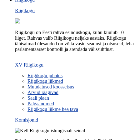
Riigikogu
Riigikogu on Eesti rahva esinduskogu, kuhu kuulub 101
liiget. Rahvas valib Riigikogu neljaks aastaks. Riigikogu
tähtsaimad ülesanded on võtta vastu seadusi ja otsuseid, teha
parlamentaarset kontrolli ja arendada välissuhtlust.
XV Riigikogu
Riigikogu juhatus
Riigikogu liikmed
Muudatused koosseisus
Arvud räägivad
Saali plaan
Palgaandmed
Riigikogu liikme hea tava
Komisjonid