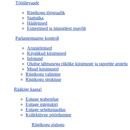
Tööülevaade
Riigikogu töögraafik
Statistika
Hääletused
Esinemised ja istungitest osavõtt
Parlamentaarne kontroll
Arupärimised
Kirjalikud küsimused
Infotund
Olulise tähtsusega riiklike küsimuste ja raportite arutelu
Muud küsimused
Riigikogu valimine
Riigikogu struktuur
Rääkige kaasa!
Esitage teabenõue
Esitage märgukiri
Esitage selgitustaotlus
Kollektiivne pöördumine
Riigikogu ajalugu