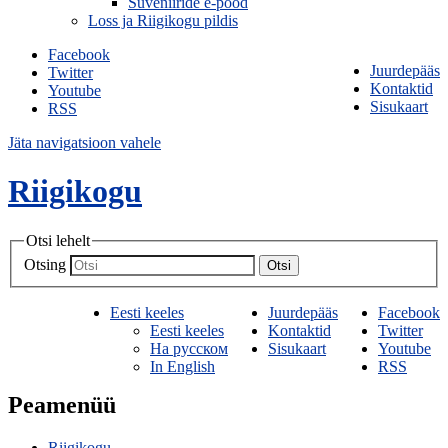
Suveniiride e-pood
Loss ja Riigikogu pildis
Facebook
Juurdepääs
Twitter
Kontaktid
Youtube
Sisukaart
RSS
Jäta navigatsioon vahele
Riigikogu
Otsi lehelt
Otsing
Otsi
Eesti keeles
Juurdepääs
Facebook
Eesti keeles
Kontaktid
Twitter
На русском
Sisukaart
Youtube
In English
RSS
Peamenüü
Riigikogu