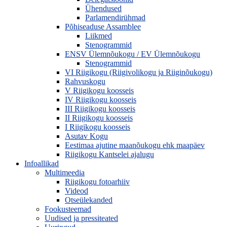
Ühendused
Parlamendirühmad
Põhiseaduse Assamblee
Liikmed
Stenogrammid
ENSV Ülemnõukogu / EV Ülemnõukogu
Stenogrammid
VI Riigikogu (Riigivolikogu ja Riiginõukogu)
Rahvuskogu
V Riigikogu koosseis
IV Riigikogu koosseis
III Riigikogu koosseis
II Riigikogu koosseis
I Riigikogu koosseis
Asutav Kogu
Eestimaa ajutine maanõukogu ehk maapäev
Riigikogu Kantselei ajalugu
Infoallikad
Multimeedia
Riigikogu fotoarhiiv
Videod
Otseülekanded
Fookusteemad
Uudised ja pressiteated