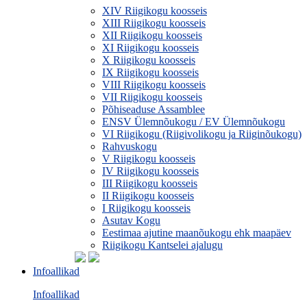
XIV Riigikogu koosseis
XIII Riigikogu koosseis
XII Riigikogu koosseis
XI Riigikogu koosseis
X Riigikogu koosseis
IX Riigikogu koosseis
VIII Riigikogu koosseis
VII Riigikogu koosseis
Põhiseaduse Assamblee
ENSV Ülemnõukogu / EV Ülemnõukogu
VI Riigikogu (Riigivolikogu ja Riiginõukogu)
Rahvuskogu
V Riigikogu koosseis
IV Riigikogu koosseis
III Riigikogu koosseis
II Riigikogu koosseis
I Riigikogu koosseis
Asutav Kogu
Eestimaa ajutine maanõukogu ehk maapäev
Riigikogu Kantselei ajalugu
Infoallikad
Infoallikad