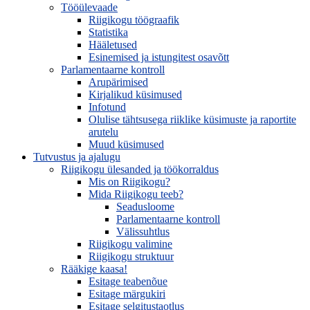
Tööülevaade
Riigikogu töögraafik
Statistika
Hääletused
Esinemised ja istungitest osavõtt
Parlamentaarne kontroll
Arupärimised
Kirjalikud küsimused
Infotund
Olulise tähtsusega riiklike küsimuste ja raportite
arutelu
Muud küsimused
Tutvustus ja ajalugu
Riigikogu ülesanded ja töökorraldus
Mis on Riigikogu?
Mida Riigikogu teeb?
Seadusloome
Parlamentaarne kontroll
Välissuhtlus
Riigikogu valimine
Riigikogu struktuur
Rääkige kaasa!
Esitage teabenõue
Esitage märgukiri
Esitage selgitustaotlus