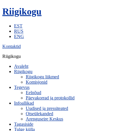
Riigikogu
EST
RUS
ENG
Kontaktid
Riigikogu
Avaleht
Riigikogu
Riigikogu liikmed
Komisjonid
Tegevus
Eelnõud
Päevakorrad ja protokollid
Infoallikad
Uudised ja pressiteated
Otseülekanded
Arenguseire Keskus
Tagasiside
Tulge külla