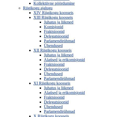
Kollektiivne pöördumine
Riigikogu ajalugu
XIV Riigikogu koosseis
XIII Riigikogu koosseis
Juhatus ja liikmed
Komisjonid
Fraktsioonid
Delegatsioonid
Parlamendirühmad
Ühendused
XII Riigikogu koosseis
Juhatus ja liikmed
Alatised ja erikomisjonid
Fraktsioonid
Delegatsioonid
Ühendused
Parlamendirühmad
XI Riigikogu koosseis
Juhatus ja liikmed
Alatised ja erikomisjonid
Fraktsioonid
Delegatsioonid
Ühendused
Parlamendirühmad
X Riigikogu koosseis