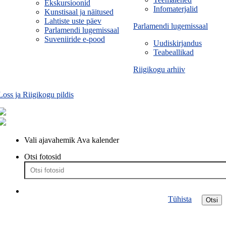
Ekskursioonid
Infomaterjalid
Kunstisaal ja näitused
Lahtiste uste päev
Parlamendi lugemissaal
Parlamendi lugemissaal
Suveniiride e-pood
Uudiskirjandus
Teabeallikad
Riigikogu arhiiv
Loss ja Riigikogu pildis
Vali ajavahemik
Ava kalender
Otsi fotosid
Tühista
Otsi