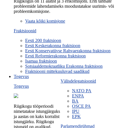
Riigikogus on 11 alatist ja 3 erikomisjoni. Eriti tähtsate
probleemide lahendamiseks moodustatakse uurimis- või
probleemkomisjone.
Vaata kõiki komisjone
Fraktsioonid
Eesti 200 fraktsioon
Eesti Keskerakonna fraktsioon
Eesti Konservatiivse Rahvaerakonna fraktsioon
Eesti Reformierakonna fraktsioon
Isamaa fraktsioon
Sotsiaaldemokraatliku Erakonna fraktsioon
Fraktsiooni mittekuuluvad saadikud
Tegevus
Välisdelegatsioonid
Tegevus
NATO PA
ENPA
BA
Riigikogu tööperioodi
OSCE PA
nimetatakse istungjärguks
IPU
ja aastas on kaks korralist
EPK
istungjärku. Riigikogu
Parlamendirühmad
istungid on avalikud.