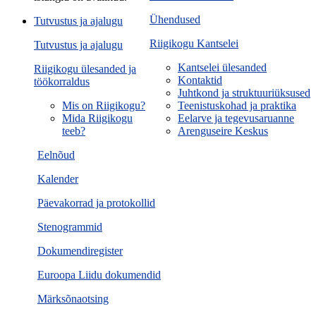
Ühendused
Tutvustus ja ajalugu
Riigikogu Kantselei
Tutvustus ja ajalugu
Kantselei ülesanded
Riigikogu ülesanded ja
Kontaktid
töökorraldus
Juhtkond ja struktuuriüksused
Mis on Riigikogu?
Teenistuskohad ja praktika
Mida Riigikogu
Eelarve ja tegevusaruanne
teeb?
Arenguseire Keskus
Eelnõud
Kalender
Päevakorrad ja protokollid
Stenogrammid
Dokumendiregister
Euroopa Liidu dokumendid
Märksõnaotsing