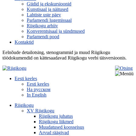
Giidid ja ekskursioonid
Kunstisaal ja näitused
Lahtiste uste päev
Parlamendi lugemissaal
Riigikogu arhiiv
Konverentsisaal ja sündmused
Parlamendi pood
Kontaktid
Eelnõude detailotsing, stenogrammid ja muud Riigikogu
töödokumendid on kättesaadavad Riigikogu veebi täisversioonis.
Eesti keeles
Eesti keeles
На русском
In English
Riigikogu
XV Riigikogu
Riigikogu juhatus
Riigikogu liikmed
Muudatused koosseisus
Arvud räägivad