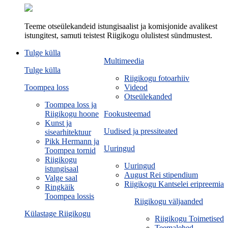
Teeme otseülekandeid istungisaalist ja komisjonide avalikest
istungitest, samuti teistest Riigikogu olulistest sündmustest.
Tulge külla
Multimeedia
Tulge külla
Riigikogu fotoarhiiv
Toompea loss
Videod
Otseülekanded
Toompea loss ja
Riigikogu hoone
Fookusteemad
Kunst ja
Uudised ja pressiteated
sisearhitektuur
Pikk Hermann ja
Uuringud
Toompea tornid
Riigikogu
Uuringud
istungisaal
August Rei stipendium
Valge saal
Riigikogu Kantselei eripreemia
Ringkäik
Toompea lossis
Riigikogu väljaanded
Külastage Riigikogu
Riigikogu Toimetised
Teemalehed