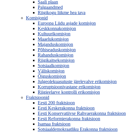
Saali plaan
Palgaandmed
Riigikogu liikme hea tava
Komisjonid
Euroopa Liidu asjade komisjon
Keskkonnakomisjon
Kultuurikomisjon
Maaelukomisjon
Majanduskomisjon
Põhiseaduskomisjon
Rahanduskomisjon
Riigikaitsekomisjon
Sotsiaalkomisjon
Väliskomisjon
Õiguskomisjon
Julgeolekuasutuste järelevalve erikomisjon
Korruptsioonivastane erikomisjon
Riigieelarve kontrolli erikomisjon
Fraktsioonid
Eesti 200 fraktsioon
Eesti Keskerakonna fraktsioon
Eesti Konservatiivse Rahvaerakonna fraktsioon
Eesti Reformierakonna fraktsioon
Isamaa fraktsioon
Sotsiaaldemokraatliku Erakonna fraktsioon