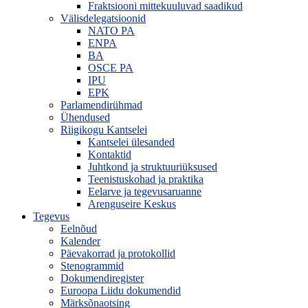
Fraktsiooni mittekuuluvad saadikud
Välisdelegatsioonid
NATO PA
ENPA
BA
OSCE PA
IPU
EPK
Parlamendirühmad
Ühendused
Riigikogu Kantselei
Kantselei ülesanded
Kontaktid
Juhtkond ja struktuuriüksused
Teenistuskohad ja praktika
Eelarve ja tegevusaruanne
Arenguseire Keskus
Tegevus
Eelnõud
Kalender
Päevakorrad ja protokollid
Stenogrammid
Dokumendiregister
Euroopa Liidu dokumendid
Märksõnaotsing