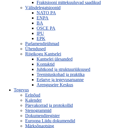
Fraktsiooni mittekuuluvad saadikud
Välisdelegatsioonid
NATO PA
ENPA
BA
OSCE PA
IPU
EPK
Parlamendirühmad
Ühendused
Riigikogu Kantselei
Kantselei ülesanded
Kontaktid
Juhtkond ja struktuuriüksused
Teenistuskohad ja praktika
Eelarve ja tegevusaruanne
Arenguseire Keskus
Tegevus
Eelnõud
Kalender
Päevakorrad ja protokollid
Stenogrammid
Dokumendiregister
Euroopa Liidu dokumendid
Märksõnaotsing