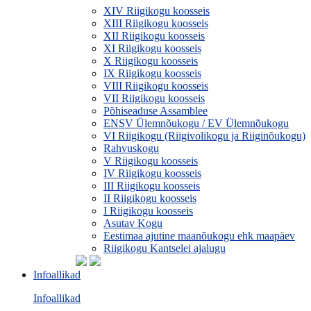
XIV Riigikogu koosseis
XIII Riigikogu koosseis
XII Riigikogu koosseis
XI Riigikogu koosseis
X Riigikogu koosseis
IX Riigikogu koosseis
VIII Riigikogu koosseis
VII Riigikogu koosseis
Põhiseaduse Assamblee
ENSV Ülemnõukogu / EV Ülemnõukogu
VI Riigikogu (Riigivolikogu ja Riiginõukogu)
Rahvuskogu
V Riigikogu koosseis
IV Riigikogu koosseis
III Riigikogu koosseis
II Riigikogu koosseis
I Riigikogu koosseis
Asutav Kogu
Eestimaa ajutine maanõukogu ehk maapäev
Riigikogu Kantselei ajalugu
Infoallikad
Infoallikad