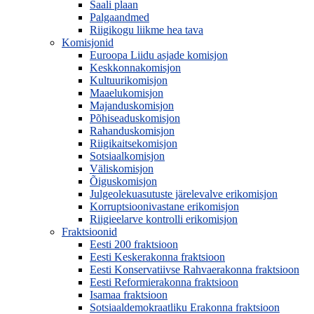
Saali plaan
Palgaandmed
Riigikogu liikme hea tava
Komisjonid
Euroopa Liidu asjade komisjon
Keskkonnakomisjon
Kultuurikomisjon
Maaelukomisjon
Majanduskomisjon
Põhiseaduskomisjon
Rahanduskomisjon
Riigikaitsekomisjon
Sotsiaalkomisjon
Väliskomisjon
Õiguskomisjon
Julgeolekuasutuste järelevalve erikomisjon
Korruptsioonivastane erikomisjon
Riigieelarve kontrolli erikomisjon
Fraktsioonid
Eesti 200 fraktsioon
Eesti Keskerakonna fraktsioon
Eesti Konservatiivse Rahvaerakonna fraktsioon
Eesti Reformierakonna fraktsioon
Isamaa fraktsioon
Sotsiaaldemokraatliku Erakonna fraktsioon