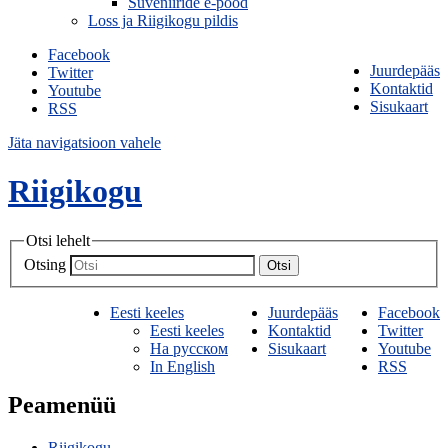
Suveniiride e-pood
Loss ja Riigikogu pildis
Facebook
Juurdepääs
Twitter
Kontaktid
Youtube
Sisukaart
RSS
Jäta navigatsioon vahele
Riigikogu
Otsi lehelt
Otsing
Otsi
Eesti keeles
Juurdepääs
Facebook
Eesti keeles
Kontaktid
Twitter
На русском
Sisukaart
Youtube
In English
RSS
Peamenüü
Riigikogu