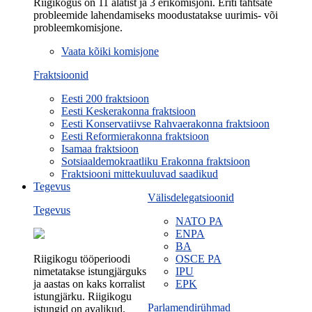
Riigikogus on 11 alatist ja 3 erikomisjoni. Eriti tähtsate
probleemide lahendamiseks moodustatakse uurimis- või
probleemkomisjone.
Vaata kõiki komisjone
Fraktsioonid
Eesti 200 fraktsioon
Eesti Keskerakonna fraktsioon
Eesti Konservatiivse Rahvaerakonna fraktsioon
Eesti Reformierakonna fraktsioon
Isamaa fraktsioon
Sotsiaaldemokraatliku Erakonna fraktsioon
Fraktsiooni mittekuuluvad saadikud
Tegevus
Välisdelegatsioonid
Tegevus
NATO PA
ENPA
BA
Riigikogu tööperioodi
OSCE PA
nimetatakse istungjärguks
IPU
ja aastas on kaks korralist
EPK
istungjärku. Riigikogu
Parlamendirühmad
istungid on avalikud.