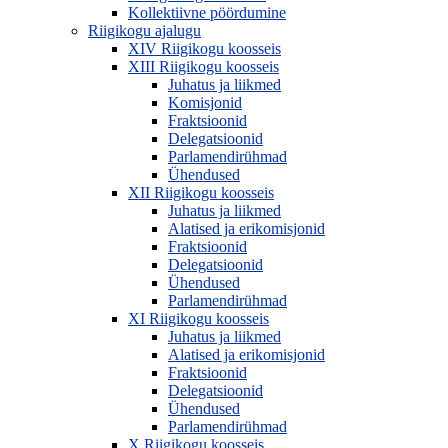
Kollektiivne pöördumine
Riigikogu ajalugu
XIV Riigikogu koosseis
XIII Riigikogu koosseis
Juhatus ja liikmed
Komisjonid
Fraktsioonid
Delegatsioonid
Parlamendirühmad
Ühendused
XII Riigikogu koosseis
Juhatus ja liikmed
Alatised ja erikomisjonid
Fraktsioonid
Delegatsioonid
Ühendused
Parlamendirühmad
XI Riigikogu koosseis
Juhatus ja liikmed
Alatised ja erikomisjonid
Fraktsioonid
Delegatsioonid
Ühendused
Parlamendirühmad
X Riigikogu koosseis