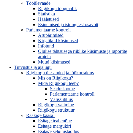
Tööülevaade
Riigikogu töögraafik
Statistika
Hääletused
Esinemised ja istungitest osavõtt
Parlamentaarne kontroll
Arupärimised
Kirjalikud küsimused
Infotund
Olulise tähtsusega riiklike küsimuste ja raportite
arutelu
Muud küsimused
Tutvustus ja ajalugu
Riigikogu ülesanded ja töökorraldus
Mis on Riigikogu?
Mida Riigikogu teeb?
Seadusloome
Parlamentaarne kontroll
Välissuhtlus
Riigikogu valimine
Riigikogu struktuur
Rääkige kaasa!
Esitage teabenõue
Esitage märgukiri
Esitage selgitustaotlus