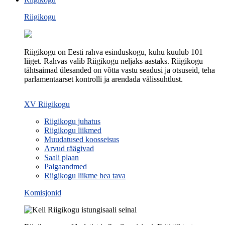
Riigikogu
Riigikogu on Eesti rahva esinduskogu, kuhu kuulub 101
liiget. Rahvas valib Riigikogu neljaks aastaks. Riigikogu
tähtsaimad ülesanded on võtta vastu seadusi ja otsuseid, teha
parlamentaarset kontrolli ja arendada välissuhtlust.
XV Riigikogu
Riigikogu juhatus
Riigikogu liikmed
Muudatused koosseisus
Arvud räägivad
Saali plaan
Palgaandmed
Riigikogu liikme hea tava
Komisjonid