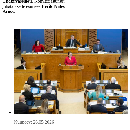
Chatzivassiliou
. Komitee istungit
juhatab selle esimees
Eerik-Niiles
Kross
.
Kuupäev: 26.05.2026