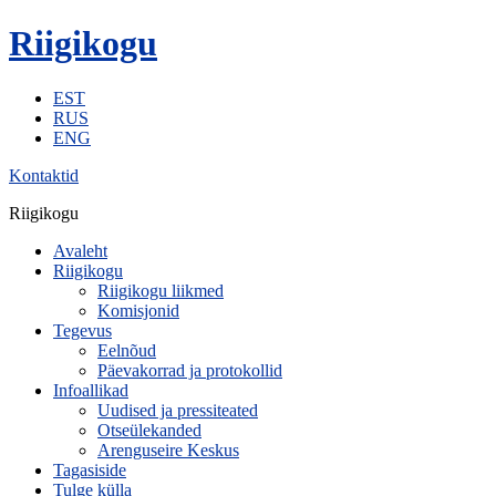
Riigikogu
EST
RUS
ENG
Kontaktid
Riigikogu
Avaleht
Riigikogu
Riigikogu liikmed
Komisjonid
Tegevus
Eelnõud
Päevakorrad ja protokollid
Infoallikad
Uudised ja pressiteated
Otseülekanded
Arenguseire Keskus
Tagasiside
Tulge külla