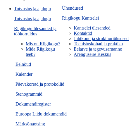
Ühendused
Tutvustus ja ajalugu
Riigikogu Kantselei
Tutvustus ja ajalugu
Kantselei ülesanded
Riigikogu ülesanded ja
Kontaktid
töökorraldus
Juhtkond ja struktuuriüksused
Mis on Riigikogu?
Teenistuskohad ja praktika
Mida Riigikogu
Eelarve ja tegevusaruanne
teeb?
Arenguseire Keskus
Eelnõud
Kalender
Päevakorrad ja protokollid
Stenogrammid
Dokumendiregister
Euroopa Liidu dokumendid
Märksõnaotsing