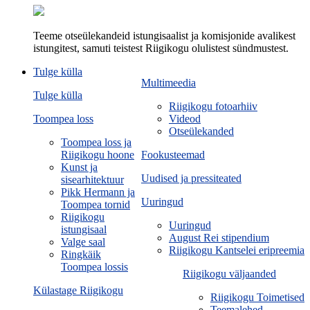
Teeme otseülekandeid istungisaalist ja komisjonide avalikest
istungitest, samuti teistest Riigikogu olulistest sündmustest.
Tulge külla
Multimeedia
Tulge külla
Riigikogu fotoarhiiv
Toompea loss
Videod
Otseülekanded
Toompea loss ja
Riigikogu hoone
Fookusteemad
Kunst ja
Uudised ja pressiteated
sisearhitektuur
Pikk Hermann ja
Uuringud
Toompea tornid
Riigikogu
Uuringud
istungisaal
August Rei stipendium
Valge saal
Riigikogu Kantselei eripreemia
Ringkäik
Toompea lossis
Riigikogu väljaanded
Külastage Riigikogu
Riigikogu Toimetised
Teemalehed