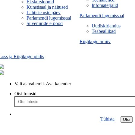
Ekskursioonid
Infomaterjalid
Kunstisaal ja näitused
Lahtiste uste päev
Parlamendi lugemissaal
Parlamendi lugemissaal
Suveniiride e-pood
Uudiskirjandus
Teabeallikad
Riigikogu arhiiv
Loss ja Riigikogu pildis
Vali ajavahemik
Ava kalender
Otsi fotosid
Tühista
Otsi