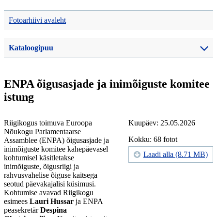
Fotoarhiivi avaleht
Kataloogipuu
ENPA õigusasjade ja inimõiguste komitee
istung
Riigikogus toimuva Euroopa
Kuupäev: 25.05.2026
Nõukogu Parlamentaarse
Kokku: 68 fotot
Assamblee (ENPA) õigusasjade ja
inimõiguste komitee kahepäevasel
Laadi alla (8.71 MB)
kohtumisel käsitletakse
inimõiguste, õigusriigi ja
rahvusvahelise õiguse kaitsega
seotud päevakajalisi küsimusi.
Kohtumise avavad Riigikogu
esimees
Lauri Hussar
ja ENPA
peasekretär
Despina