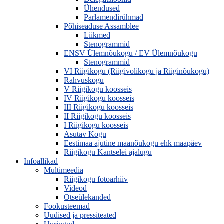
Ühendused
Parlamendirühmad
Põhiseaduse Assamblee
Liikmed
Stenogrammid
ENSV Ülemnõukogu / EV Ülemnõukogu
Stenogrammid
VI Riigikogu (Riigivolikogu ja Riiginõukogu)
Rahvuskogu
V Riigikogu koosseis
IV Riigikogu koosseis
III Riigikogu koosseis
II Riigikogu koosseis
I Riigikogu koosseis
Asutav Kogu
Eestimaa ajutine maanõukogu ehk maapäev
Riigikogu Kantselei ajalugu
Infoallikad
Multimeedia
Riigikogu fotoarhiiv
Videod
Otseülekanded
Fookusteemad
Uudised ja pressiteated