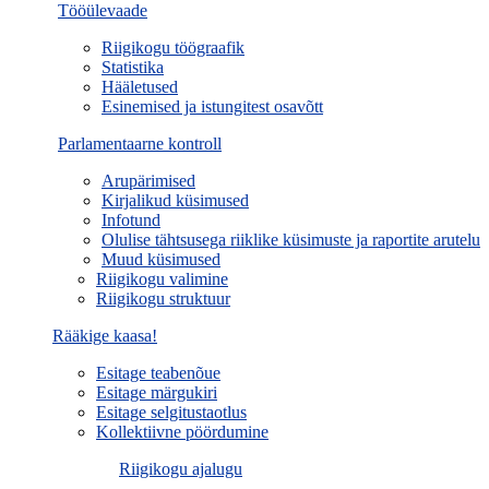
Tööülevaade
Riigikogu töögraafik
Statistika
Hääletused
Esinemised ja istungitest osavõtt
Parlamentaarne kontroll
Arupärimised
Kirjalikud küsimused
Infotund
Olulise tähtsusega riiklike küsimuste ja raportite arutelu
Muud küsimused
Riigikogu valimine
Riigikogu struktuur
Rääkige kaasa!
Esitage teabenõue
Esitage märgukiri
Esitage selgitustaotlus
Kollektiivne pöördumine
Riigikogu ajalugu