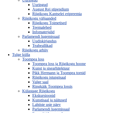
Uuringud
Uuringud
August Rei stipendium
Riigikogu Kantselei eripreemia
Riigikogu väljaanded
Riigikogu Toimetised
Teemalehed
Infomaterjalid
Parlamendi lugemissaal
Uudiskirjandus
Teabeallikad
Riigikogu arhiiv
Tulge külla
Toompea loss
Toompea loss ja Riigikogu hoone
Kunst ja sisearhitektuur
Pikk Hermann ja Toompea tornid
Riigikogu istungisaal
Valge saal
Ringkäik Toompea lossis
Külastage Riigikogu
Ekskursioonid
Kunstisaal ja näitused
Lahtiste uste päev
Parlamendi lugemissaal