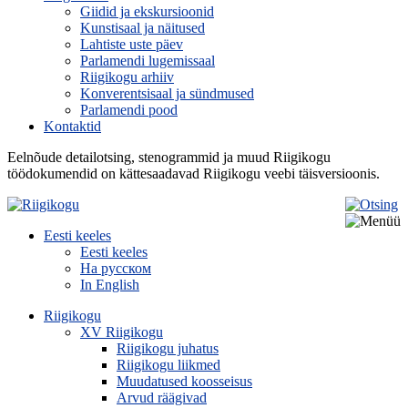
Giidid ja ekskursioonid
Kunstisaal ja näitused
Lahtiste uste päev
Parlamendi lugemissaal
Riigikogu arhiiv
Konverentsisaal ja sündmused
Parlamendi pood
Kontaktid
Eelnõude detailotsing, stenogrammid ja muud Riigikogu
töödokumendid on kättesaadavad Riigikogu veebi täisversioonis.
Eesti keeles
Eesti keeles
На русском
In English
Riigikogu
XV Riigikogu
Riigikogu juhatus
Riigikogu liikmed
Muudatused koosseisus
Arvud räägivad