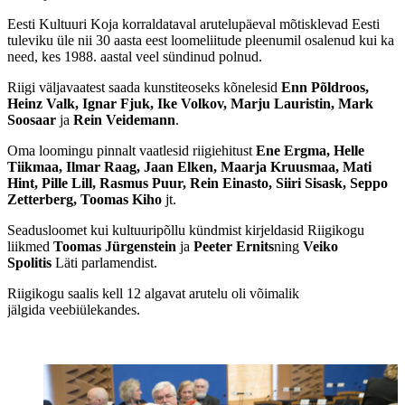
Eesti Kultuuri Koja korraldataval arutelupäeval mõtisklevad Eesti
tuleviku üle nii 30 aasta eest loomeliitude pleenumil osalenud kui ka
need, kes 1988. aastal veel sündinud polnud.
Riigi väljavaatest saada kunstiteoseks kõnelesid
Enn Põldroos,
Heinz Valk, Ignar Fjuk, Ike Volkov, Marju Lauristin, Mark
Soosaar
ja
Rein Veidemann
.
Oma loomingu pinnalt vaatlesid riigiehitust
Ene Ergma, Helle
Tiikmaa, Ilmar Raag, Jaan Elken, Maarja Kruusmaa, Mati
Hint, Pille Lill, Rasmus Puur, Rein Einasto, Siiri Sisask, Seppo
Zetterberg, Toomas Kiho
jt.
Seadusloomet kui kultuuripõllu kündmist kirjeldasid Riigikogu
liikmed
Toomas Jürgenstein
ja
Peeter Ernits
ning
Veiko
Spolitis
Läti parlamendist.
Riigikogu saalis kell 12 algavat arutelu oli võimalik
jälgida veebiülekandes.