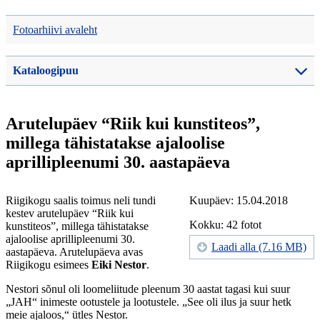
Fotoarhiivi avaleht
Kataloogipuu
Arutelupäev “Riik kui kunstiteos”,
millega tähistatakse ajaloolise
aprillipleenumi 30. aastapäeva
Riigikogu saalis toimus neli tundi
Kuupäev: 15.04.2018
kestev arutelupäev “Riik kui
Kokku: 42 fotot
kunstiteos”, millega tähistatakse
ajaloolise aprillipleenumi 30.
Laadi alla (7.16 MB)
aastapäeva. Arutelupäeva avas
Riigikogu esimees
Eiki Nestor
.
Nestori sõnul oli loomeliitude pleenum 30 aastat tagasi kui suur
„JAH“ inimeste ootustele ja lootustele. „See oli ilus ja suur hetk
meie ajaloos,“ ütles Nestor.