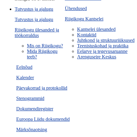
Ühendused
Tutvustus ja ajalugu
Riigikogu Kantselei
Tutvustus ja ajalugu
Kantselei ülesanded
Riigikogu ülesanded ja
Kontaktid
töökorraldus
Juhtkond ja struktuuriüksused
Mis on Riigikogu?
Teenistuskohad ja praktika
Mida Riigikogu
Eelarve ja tegevusaruanne
teeb?
Arenguseire Keskus
Eelnõud
Kalender
Päevakorrad ja protokollid
Stenogrammid
Dokumendiregister
Euroopa Liidu dokumendid
Märksõnaotsing