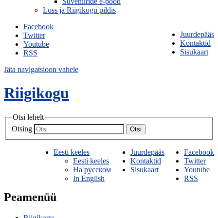
Suveniiride e-pood
Loss ja Riigikogu pildis
Facebook
Juurdepääs
Twitter
Kontaktid
Youtube
Sisukaart
RSS
Jäta navigatsioon vahele
Riigikogu
Otsi lehelt
Otsing
Otsi
Eesti keeles
Juurdepääs
Facebook
Eesti keeles
Kontaktid
Twitter
На русском
Sisukaart
Youtube
In English
RSS
Peamenüü
Riigikogu