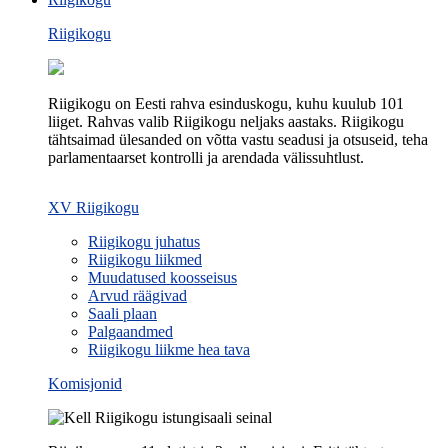
Riigikogu
Riigikogu on Eesti rahva esinduskogu, kuhu kuulub 101
liiget. Rahvas valib Riigikogu neljaks aastaks. Riigikogu
tähtsaimad ülesanded on võtta vastu seadusi ja otsuseid, teha
parlamentaarset kontrolli ja arendada välissuhtlust.
XV Riigikogu
Riigikogu juhatus
Riigikogu liikmed
Muudatused koosseisus
Arvud räägivad
Saali plaan
Palgaandmed
Riigikogu liikme hea tava
Komisjonid