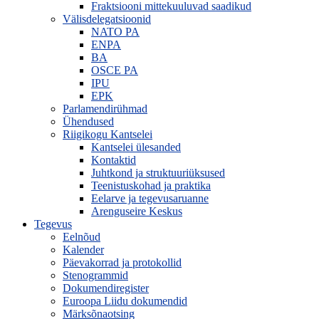
Fraktsiooni mittekuuluvad saadikud
Välisdelegatsioonid
NATO PA
ENPA
BA
OSCE PA
IPU
EPK
Parlamendirühmad
Ühendused
Riigikogu Kantselei
Kantselei ülesanded
Kontaktid
Juhtkond ja struktuuriüksused
Teenistuskohad ja praktika
Eelarve ja tegevusaruanne
Arenguseire Keskus
Tegevus
Eelnõud
Kalender
Päevakorrad ja protokollid
Stenogrammid
Dokumendiregister
Euroopa Liidu dokumendid
Märksõnaotsing