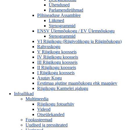
Ühendused
Parlamendirühmad
Põhiseaduse Assamblee
Liikmed
Stenogrammid
ENSV Ülemnõukogu / EV Ülemnõukogu
Stenogrammid
VI Riigikogu (Riigivolikogu ja Riiginõukogu)
Rahvuskogu
V Riigikogu koosseis
IV Riigikogu koosseis
III Riigikogu koosseis
II Riigikogu koosseis
I Riigikogu koosseis
Asutav Kogu
Eestimaa ajutine maanõukogu ehk maapäev
Riigikogu Kantselei ajalugu
Infoallikad
Multimeedia
Riigikogu fotoarhiiv
Videod
Otseülekanded
Fookusteemad
Uudised ja pressiteated