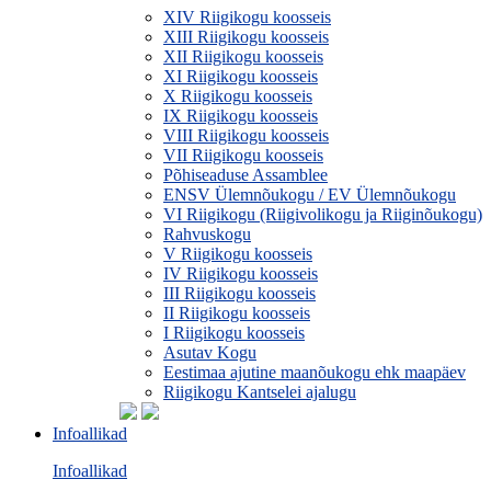
XIV Riigikogu koosseis
XIII Riigikogu koosseis
XII Riigikogu koosseis
XI Riigikogu koosseis
X Riigikogu koosseis
IX Riigikogu koosseis
VIII Riigikogu koosseis
VII Riigikogu koosseis
Põhiseaduse Assamblee
ENSV Ülemnõukogu / EV Ülemnõukogu
VI Riigikogu (Riigivolikogu ja Riiginõukogu)
Rahvuskogu
V Riigikogu koosseis
IV Riigikogu koosseis
III Riigikogu koosseis
II Riigikogu koosseis
I Riigikogu koosseis
Asutav Kogu
Eestimaa ajutine maanõukogu ehk maapäev
Riigikogu Kantselei ajalugu
Infoallikad
Infoallikad