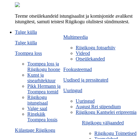
Teeme otseülekandeid istungisaalist ja komisjonide avalikest
istungitest, samuti teistest Riigikogu olulistest sündmustest.
Tulge külla
Multimeedia
Tulge külla
Riigikogu fotoarhiiv
Toompea loss
Videod
Otseülekanded
Toompea loss ja
Riigikogu hoone
Fookusteemad
Kunst ja
Uudised ja pressiteated
sisearhitektuur
Pikk Hermann ja
Uuringud
Toompea tornid
Riigikogu
Uuringud
istungisaal
August Rei stipendium
Valge saal
Riigikogu Kantselei eripreemia
Ringkäik
Toompea lossis
Riigikogu väljaanded
Külastage Riigikogu
Riigikogu Toimetised
Teemalehed