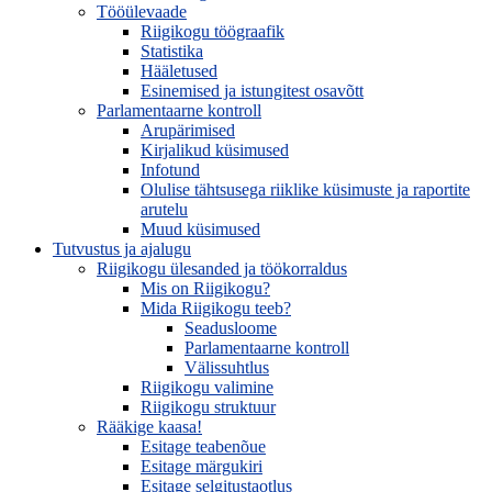
Tööülevaade
Riigikogu töögraafik
Statistika
Hääletused
Esinemised ja istungitest osavõtt
Parlamentaarne kontroll
Arupärimised
Kirjalikud küsimused
Infotund
Olulise tähtsusega riiklike küsimuste ja raportite
arutelu
Muud küsimused
Tutvustus ja ajalugu
Riigikogu ülesanded ja töökorraldus
Mis on Riigikogu?
Mida Riigikogu teeb?
Seadusloome
Parlamentaarne kontroll
Välissuhtlus
Riigikogu valimine
Riigikogu struktuur
Rääkige kaasa!
Esitage teabenõue
Esitage märgukiri
Esitage selgitustaotlus