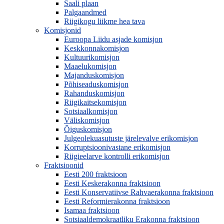
Saali plaan
Palgaandmed
Riigikogu liikme hea tava
Komisjonid
Euroopa Liidu asjade komisjon
Keskkonnakomisjon
Kultuurikomisjon
Maaelukomisjon
Majanduskomisjon
Põhiseaduskomisjon
Rahanduskomisjon
Riigikaitsekomisjon
Sotsiaalkomisjon
Väliskomisjon
Õiguskomisjon
Julgeolekuasutuste järelevalve erikomisjon
Korruptsioonivastane erikomisjon
Riigieelarve kontrolli erikomisjon
Fraktsioonid
Eesti 200 fraktsioon
Eesti Keskerakonna fraktsioon
Eesti Konservatiivse Rahvaerakonna fraktsioon
Eesti Reformierakonna fraktsioon
Isamaa fraktsioon
Sotsiaaldemokraatliku Erakonna fraktsioon