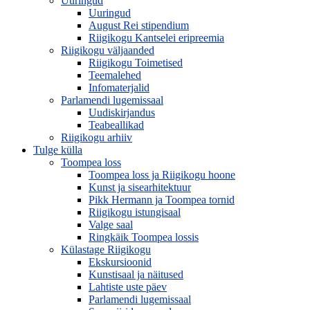
Uuringud
Uuringud
August Rei stipendium
Riigikogu Kantselei eripreemia
Riigikogu väljaanded
Riigikogu Toimetised
Teemalehed
Infomaterjalid
Parlamendi lugemissaal
Uudiskirjandus
Teabeallikad
Riigikogu arhiiv
Tulge külla
Toompea loss
Toompea loss ja Riigikogu hoone
Kunst ja sisearhitektuur
Pikk Hermann ja Toompea tornid
Riigikogu istungisaal
Valge saal
Ringkäik Toompea lossis
Külastage Riigikogu
Ekskursioonid
Kunstisaal ja näitused
Lahtiste uste päev
Parlamendi lugemissaal