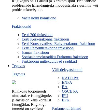
Riigikogus on 11 alatist ja 3 erikomisjoni. Eriti tähtsate
probleemide lahendamiseks moodustatakse uurimis- või
probleemkomisjone.
Vaata kõiki komisjone
Fraktsioonid
Eesti 200 fraktsioon
Eesti Keskerakonna fraktsioon
Eesti Konservatiivse Rahvaerakonna fraktsioon
Eesti Reformierakonna fraktsioon
Isamaa fraktsioon
Sotsiaaldemokraatliku Erakonna fraktsioon
Fraktsiooni mittekuuluvad saadikud
Tegevus
Välisdelegatsioonid
Tegevus
NATO PA
ENPA
BA
Riigikogu tööperioodi
OSCE PA
nimetatakse istungjärguks
IPU
ja aastas on kaks korralist
EPK
istungjärku. Riigikogu
Parlamendirühmad
istungid on avalikud.