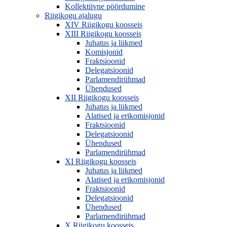
Kollektiivne pöördumine
Riigikogu ajalugu
XIV Riigikogu koosseis
XIII Riigikogu koosseis
Juhatus ja liikmed
Komisjonid
Fraktsioonid
Delegatsioonid
Parlamendirühmad
Ühendused
XII Riigikogu koosseis
Juhatus ja liikmed
Alatised ja erikomisjonid
Fraktsioonid
Delegatsioonid
Ühendused
Parlamendirühmad
XI Riigikogu koosseis
Juhatus ja liikmed
Alatised ja erikomisjonid
Fraktsioonid
Delegatsioonid
Ühendused
Parlamendirühmad
X Riigikogu koosseis