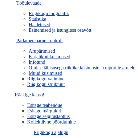
Tööülevaade
Riigikogu töögraafik
Statistika
Hääletused
Esinemised ja istungitest osavõtt
Parlamentaarne kontroll
Arupärimised
Kirjalikud küsimused
Infotund
Olulise tähtsusega riiklike küsimuste ja raportite arutelu
Muud küsimused
Riigikogu valimine
Riigikogu struktuur
Rääkige kaasa!
Esitage teabenõue
Esitage märgukiri
Esitage selgitustaotlus
Kollektiivne pöördumine
Riigikogu ajalugu