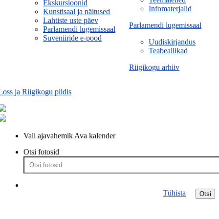
Ekskursioonid
Infomaterjalid
Kunstisaal ja näitused
Lahtiste uste päev
Parlamendi lugemissaal
Parlamendi lugemissaal
Suveniiride e-pood
Uudiskirjandus
Teabeallikad
Riigikogu arhiiv
Loss ja Riigikogu pildis
Vali ajavahemik
Ava kalender
Otsi fotosid
Tühista
Otsi