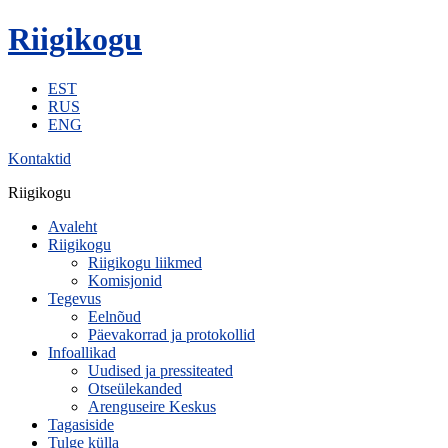
Riigikogu
EST
RUS
ENG
Kontaktid
Riigikogu
Avaleht
Riigikogu
Riigikogu liikmed
Komisjonid
Tegevus
Eelnõud
Päevakorrad ja protokollid
Infoallikad
Uudised ja pressiteated
Otseülekanded
Arenguseire Keskus
Tagasiside
Tulge külla