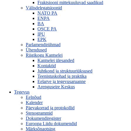
Fraktsiooni mittekuuluvad saadikud
Välisdelegatsioonid
NATO PA
ENPA
BA
OSCE PA
IPU
EPK
Parlamendirühmad
Ühendused
Riigikogu Kantselei
Kantselei ülesanded
Kontaktid
Juhtkond ja struktuuriüksused
Teenistuskohad ja praktika
Eelarve ja tegevusaruanne
Arenguseire Keskus
Tegevus
Eelnõud
Kalender
Päevakorrad ja protokollid
Stenogrammid
Dokumendiregister
Euroopa Liidu dokumendid
Märksõnaotsing