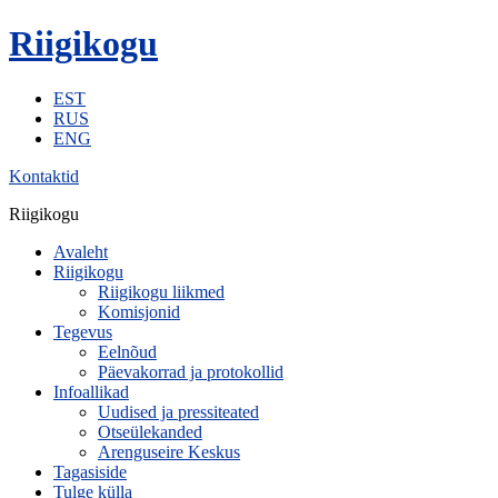
Riigikogu
EST
RUS
ENG
Kontaktid
Riigikogu
Avaleht
Riigikogu
Riigikogu liikmed
Komisjonid
Tegevus
Eelnõud
Päevakorrad ja protokollid
Infoallikad
Uudised ja pressiteated
Otseülekanded
Arenguseire Keskus
Tagasiside
Tulge külla