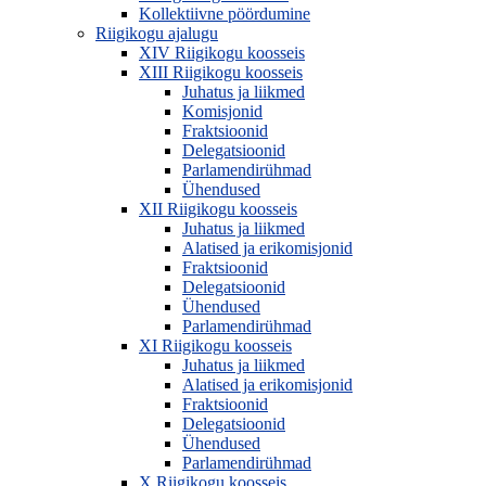
Kollektiivne pöördumine
Riigikogu ajalugu
XIV Riigikogu koosseis
XIII Riigikogu koosseis
Juhatus ja liikmed
Komisjonid
Fraktsioonid
Delegatsioonid
Parlamendirühmad
Ühendused
XII Riigikogu koosseis
Juhatus ja liikmed
Alatised ja erikomisjonid
Fraktsioonid
Delegatsioonid
Ühendused
Parlamendirühmad
XI Riigikogu koosseis
Juhatus ja liikmed
Alatised ja erikomisjonid
Fraktsioonid
Delegatsioonid
Ühendused
Parlamendirühmad
X Riigikogu koosseis