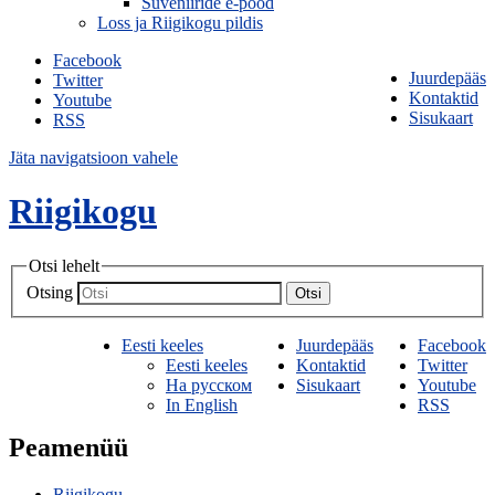
Suveniiride e-pood
Loss ja Riigikogu pildis
Facebook
Juurdepääs
Twitter
Kontaktid
Youtube
Sisukaart
RSS
Jäta navigatsioon vahele
Riigikogu
Otsi lehelt
Otsing
Otsi
Eesti keeles
Juurdepääs
Facebook
Eesti keeles
Kontaktid
Twitter
На русском
Sisukaart
Youtube
In English
RSS
Peamenüü
Riigikogu