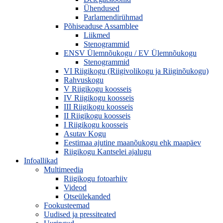
Ühendused
Parlamendirühmad
Põhiseaduse Assamblee
Liikmed
Stenogrammid
ENSV Ülemnõukogu / EV Ülemnõukogu
Stenogrammid
VI Riigikogu (Riigivolikogu ja Riiginõukogu)
Rahvuskogu
V Riigikogu koosseis
IV Riigikogu koosseis
III Riigikogu koosseis
II Riigikogu koosseis
I Riigikogu koosseis
Asutav Kogu
Eestimaa ajutine maanõukogu ehk maapäev
Riigikogu Kantselei ajalugu
Infoallikad
Multimeedia
Riigikogu fotoarhiiv
Videod
Otseülekanded
Fookusteemad
Uudised ja pressiteated