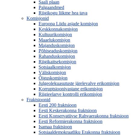
Saali plaan
Palgaandmed
Riigikogu liikme hea tava
Komisjonid
Euroopa Liidu asjade komisjon
Keskkonnakomisjon
Kultuurikomisjon
Maaelukomisjon
Majanduskomisjon
Põhiseaduskomisjon
Rahanduskomisjon
Riigikaitsekomisjon
Sotsiaalkomisjon
Väliskomisjon
Õiguskomisjon
Julgeolekuasutuste järelevalve erikomisjon
Korruptsioonivastane erikomisjon
Riigieelarve kontrolli erikomisjon
Fraktsioonid
Eesti 200 fraktsioon
Eesti Keskerakonna fraktsioon
Eesti Konservatiivse Rahvaerakonna fraktsioon
Eesti Reformierakonna fraktsioon
Isamaa fraktsioon
Sotsiaaldemokraatliku Erakonna fraktsioon