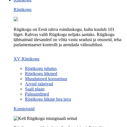
Riigikogu
Riigikogu on Eesti rahva esinduskogu, kuhu kuulub 101
liiget. Rahvas valib Riigikogu neljaks aastaks. Riigikogu
tähtsaimad ülesanded on võtta vastu seadusi ja otsuseid, teha
parlamentaarset kontrolli ja arendada välissuhtlust.
XV Riigikogu
Riigikogu juhatus
Riigikogu liikmed
Muudatused koosseisus
Arvud räägivad
Saali plaan
Palgaandmed
Riigikogu liikme hea tava
Komisjonid