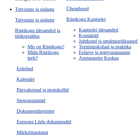
Ühendused
Tutvustus ja ajalugu
Riigikogu Kantselei
Tutvustus ja ajalugu
Kantselei ülesanded
Riigikogu ülesanded ja
Kontaktid
töökorraldus
Juhtkond ja struktuuriüksused
Mis on Riigikogu?
Teenistuskohad ja praktika
Mida Riigikogu
Eelarve ja tegevusaruanne
teeb?
Arenguseire Keskus
Eelnõud
Kalender
Päevakorrad ja protokollid
Stenogrammid
Dokumendiregister
Euroopa Liidu dokumendid
Märksõnaotsing