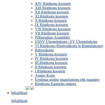
XIV Riigikogu koosseis
XIII Riigikogu koosseis
XII Riigikogu koosseis
XI Riigikogu koosseis
X Riigikogu koosseis
IX Riigikogu koosseis
VIII Riigikogu koosseis
VII Riigikogu koosseis
Põhiseaduse Assamblee
ENSV Ülemnõukogu / EV Ülemnõukogu
VI Riigikogu (Riigivolikogu ja Riiginõukogu)
Rahvuskogu
V Riigikogu koosseis
IV Riigikogu koosseis
III Riigikogu koosseis
II Riigikogu koosseis
I Riigikogu koosseis
Asutav Kogu
Eestimaa ajutine maanõukogu ehk maapäev
Riigikogu Kantselei ajalugu
Infoallikad
Infoallikad