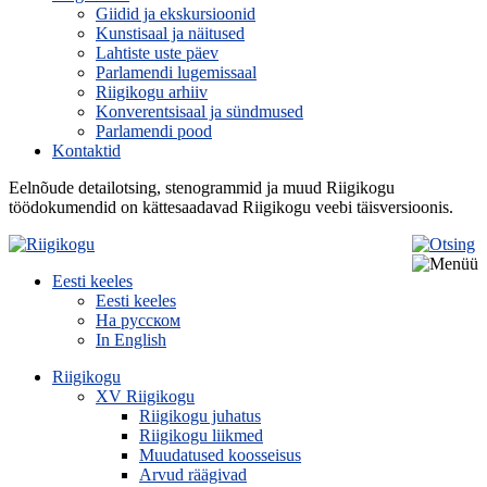
Giidid ja ekskursioonid
Kunstisaal ja näitused
Lahtiste uste päev
Parlamendi lugemissaal
Riigikogu arhiiv
Konverentsisaal ja sündmused
Parlamendi pood
Kontaktid
Eelnõude detailotsing, stenogrammid ja muud Riigikogu
töödokumendid on kättesaadavad Riigikogu veebi täisversioonis.
Eesti keeles
Eesti keeles
На русском
In English
Riigikogu
XV Riigikogu
Riigikogu juhatus
Riigikogu liikmed
Muudatused koosseisus
Arvud räägivad