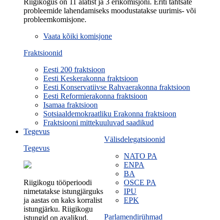
Riigikogus on 11 alatist ja 3 erikomisjoni. Eriti tähtsate
probleemide lahendamiseks moodustatakse uurimis- või
probleemkomisjone.
Vaata kõiki komisjone
Fraktsioonid
Eesti 200 fraktsioon
Eesti Keskerakonna fraktsioon
Eesti Konservatiivse Rahvaerakonna fraktsioon
Eesti Reformierakonna fraktsioon
Isamaa fraktsioon
Sotsiaaldemokraatliku Erakonna fraktsioon
Fraktsiooni mittekuuluvad saadikud
Tegevus
Välisdelegatsioonid
Tegevus
NATO PA
ENPA
BA
Riigikogu tööperioodi
OSCE PA
nimetatakse istungjärguks
IPU
ja aastas on kaks korralist
EPK
istungjärku. Riigikogu
Parlamendirühmad
istungid on avalikud.