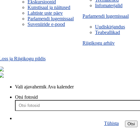
Ekskursioonid
Infomaterjalid
Kunstisaal ja näitused
Lahtiste uste päev
Parlamendi lugemissaal
Parlamendi lugemissaal
Suveniiride e-pood
Uudiskirjandus
Teabeallikad
Riigikogu arhiiv
Loss ja Riigikogu pildis
Vali ajavahemik
Ava kalender
Otsi fotosid
Tühista
Otsi