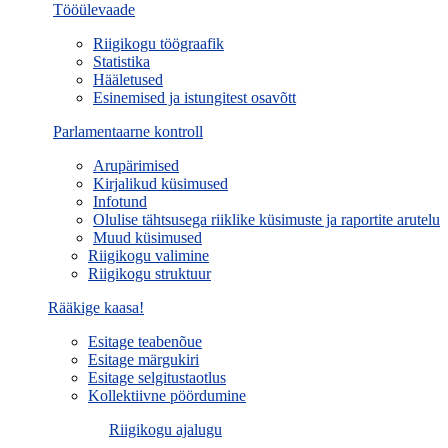
Tööülevaade
Riigikogu töögraafik
Statistika
Hääletused
Esinemised ja istungitest osavõtt
Parlamentaarne kontroll
Arupärimised
Kirjalikud küsimused
Infotund
Olulise tähtsusega riiklike küsimuste ja raportite arutelu
Muud küsimused
Riigikogu valimine
Riigikogu struktuur
Rääkige kaasa!
Esitage teabenõue
Esitage märgukiri
Esitage selgitustaotlus
Kollektiivne pöördumine
Riigikogu ajalugu