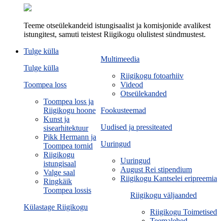
Teeme otseülekandeid istungisaalist ja komisjonide avalikest
istungitest, samuti teistest Riigikogu olulistest sündmustest.
Tulge külla
Multimeedia
Tulge külla
Riigikogu fotoarhiiv
Toompea loss
Videod
Otseülekanded
Toompea loss ja
Riigikogu hoone
Fookusteemad
Kunst ja
Uudised ja pressiteated
sisearhitektuur
Pikk Hermann ja
Uuringud
Toompea tornid
Riigikogu
Uuringud
istungisaal
August Rei stipendium
Valge saal
Riigikogu Kantselei eripreemia
Ringkäik
Toompea lossis
Riigikogu väljaanded
Külastage Riigikogu
Riigikogu Toimetised
Teemalehed