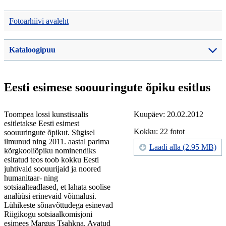
Fotoarhiivi avaleht
Kataloogipuu
Eesti esimese soouuringute õpiku esitlus
Toompea lossi kunstisaalis
Kuupäev: 20.02.2012
esitletakse Eesti esimest
Kokku: 22 fotot
soouuringute õpikut. Sügisel
ilmunud ning 2011. aastal parima
Laadi alla (2.95 MB)
kõrgkooliõpiku nominendiks
esitatud teos toob kokku Eesti
juhtivaid soouurijaid ja noored
humanitaar- ning
sotsiaalteadlased, et lahata soolise
analüüsi erinevaid võimalusi.
Lühikeste sõnavõttudega esinevad
Riigikogu sotsiaalkomisjoni
esimees Margus Tsahkna, Avatud