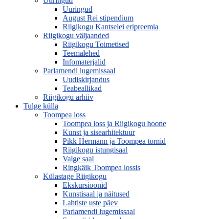
Uuringud
Uuringud
August Rei stipendium
Riigikogu Kantselei eripreemia
Riigikogu väljaanded
Riigikogu Toimetised
Teemalehed
Infomaterjalid
Parlamendi lugemissaal
Uudiskirjandus
Teabeallikad
Riigikogu arhiiv
Tulge külla
Toompea loss
Toompea loss ja Riigikogu hoone
Kunst ja sisearhitektuur
Pikk Hermann ja Toompea tornid
Riigikogu istungisaal
Valge saal
Ringkäik Toompea lossis
Külastage Riigikogu
Ekskursioonid
Kunstisaal ja näitused
Lahtiste uste päev
Parlamendi lugemissaal