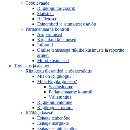
Tööülevaade
Riigikogu töögraafik
Statistika
Hääletused
Esinemised ja istungitest osavõtt
Parlamentaarne kontroll
Arupärimised
Kirjalikud küsimused
Infotund
Olulise tähtsusega riiklike küsimuste ja raportite
arutelu
Muud küsimused
Tutvustus ja ajalugu
Riigikogu ülesanded ja töökorraldus
Mis on Riigikogu?
Mida Riigikogu teeb?
Seadusloome
Parlamentaarne kontroll
Välissuhtlus
Riigikogu valimine
Riigikogu struktuur
Rääkige kaasa!
Esitage teabenõue
Esitage märgukiri
Esitage selgitustaotlus