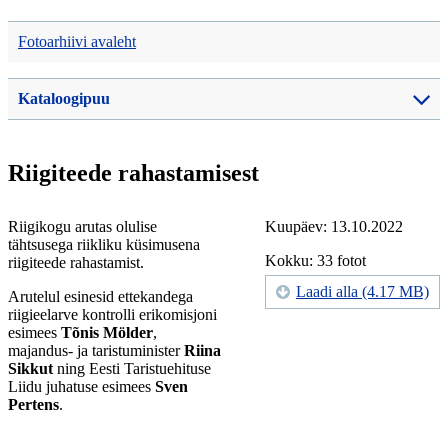
Fotoarhiivi avaleht
Kataloogipuu
Riigiteede rahastamisest
Riigikogu arutas olulise
Kuupäev: 13.10.2022
tähtsusega riikliku küsimusena
Kokku: 33 fotot
riigiteede rahastamist.
Laadi alla (4.17 MB)
Arutelul esinesid ettekandega
riigieelarve kontrolli erikomisjoni
esimees
Tõnis Mölder
,
majandus- ja taristuminister
Riina
Sikkut
ning Eesti Taristuehituse
Liidu juhatuse esimees
Sven
Pertens
.