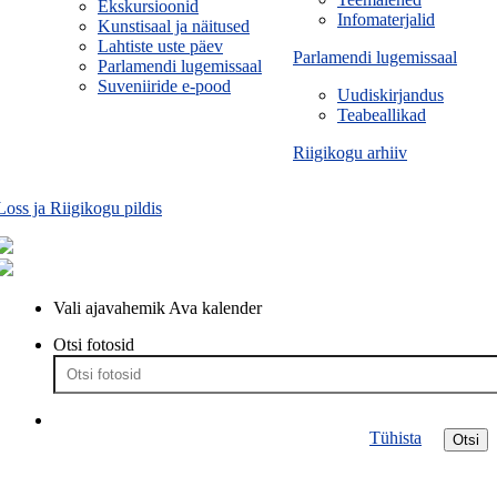
Ekskursioonid
Infomaterjalid
Kunstisaal ja näitused
Lahtiste uste päev
Parlamendi lugemissaal
Parlamendi lugemissaal
Suveniiride e-pood
Uudiskirjandus
Teabeallikad
Riigikogu arhiiv
Loss ja Riigikogu pildis
Vali ajavahemik
Ava kalender
Otsi fotosid
Tühista
Otsi