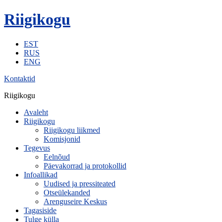
Riigikogu
EST
RUS
ENG
Kontaktid
Riigikogu
Avaleht
Riigikogu
Riigikogu liikmed
Komisjonid
Tegevus
Eelnõud
Päevakorrad ja protokollid
Infoallikad
Uudised ja pressiteated
Otseülekanded
Arenguseire Keskus
Tagasiside
Tulge külla