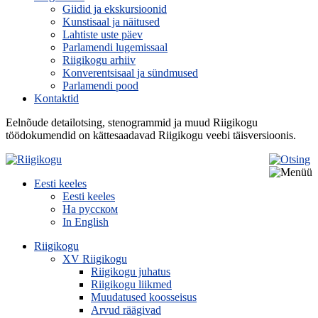
Giidid ja ekskursioonid
Kunstisaal ja näitused
Lahtiste uste päev
Parlamendi lugemissaal
Riigikogu arhiiv
Konverentsisaal ja sündmused
Parlamendi pood
Kontaktid
Eelnõude detailotsing, stenogrammid ja muud Riigikogu
töödokumendid on kättesaadavad Riigikogu veebi täisversioonis.
Eesti keeles
Eesti keeles
На русском
In English
Riigikogu
XV Riigikogu
Riigikogu juhatus
Riigikogu liikmed
Muudatused koosseisus
Arvud räägivad