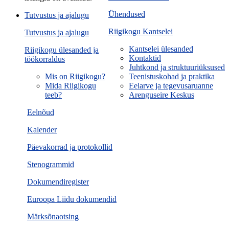
Ühendused
Tutvustus ja ajalugu
Riigikogu Kantselei
Tutvustus ja ajalugu
Kantselei ülesanded
Riigikogu ülesanded ja
Kontaktid
töökorraldus
Juhtkond ja struktuuriüksused
Mis on Riigikogu?
Teenistuskohad ja praktika
Mida Riigikogu
Eelarve ja tegevusaruanne
teeb?
Arenguseire Keskus
Eelnõud
Kalender
Päevakorrad ja protokollid
Stenogrammid
Dokumendiregister
Euroopa Liidu dokumendid
Märksõnaotsing