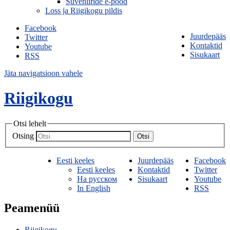
Suveniiride e-pood
Loss ja Riigikogu pildis
Facebook
Juurdepääs
Twitter
Kontaktid
Youtube
Sisukaart
RSS
Jäta navigatsioon vahele
Riigikogu
Otsi lehelt
Otsing
Otsi
Eesti keeles
Juurdepääs
Facebook
Eesti keeles
Kontaktid
Twitter
На русском
Sisukaart
Youtube
In English
RSS
Peamenüü
Riigikogu