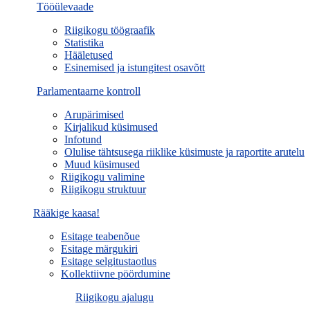
Tööülevaade
Riigikogu töögraafik
Statistika
Hääletused
Esinemised ja istungitest osavõtt
Parlamentaarne kontroll
Arupärimised
Kirjalikud küsimused
Infotund
Olulise tähtsusega riiklike küsimuste ja raportite arutelu
Muud küsimused
Riigikogu valimine
Riigikogu struktuur
Rääkige kaasa!
Esitage teabenõue
Esitage märgukiri
Esitage selgitustaotlus
Kollektiivne pöördumine
Riigikogu ajalugu