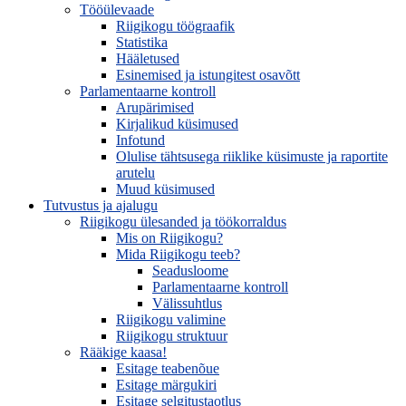
Tööülevaade
Riigikogu töögraafik
Statistika
Hääletused
Esinemised ja istungitest osavõtt
Parlamentaarne kontroll
Arupärimised
Kirjalikud küsimused
Infotund
Olulise tähtsusega riiklike küsimuste ja raportite
arutelu
Muud küsimused
Tutvustus ja ajalugu
Riigikogu ülesanded ja töökorraldus
Mis on Riigikogu?
Mida Riigikogu teeb?
Seadusloome
Parlamentaarne kontroll
Välissuhtlus
Riigikogu valimine
Riigikogu struktuur
Rääkige kaasa!
Esitage teabenõue
Esitage märgukiri
Esitage selgitustaotlus