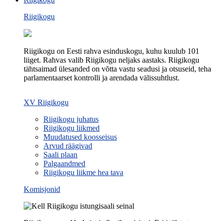
Riigikogu
Riigikogu on Eesti rahva esinduskogu, kuhu kuulub 101
liiget. Rahvas valib Riigikogu neljaks aastaks. Riigikogu
tähtsaimad ülesanded on võtta vastu seadusi ja otsuseid, teha
parlamentaarset kontrolli ja arendada välissuhtlust.
XV Riigikogu
Riigikogu juhatus
Riigikogu liikmed
Muudatused koosseisus
Arvud räägivad
Saali plaan
Palgaandmed
Riigikogu liikme hea tava
Komisjonid