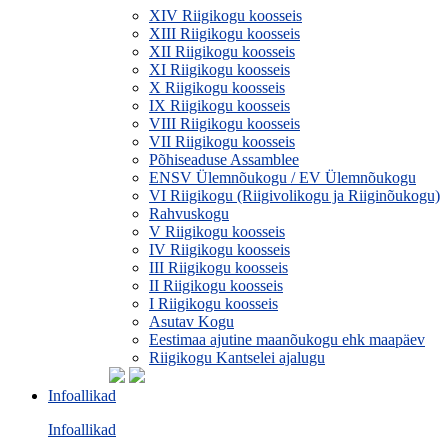
XIV Riigikogu koosseis
XIII Riigikogu koosseis
XII Riigikogu koosseis
XI Riigikogu koosseis
X Riigikogu koosseis
IX Riigikogu koosseis
VIII Riigikogu koosseis
VII Riigikogu koosseis
Põhiseaduse Assamblee
ENSV Ülemnõukogu / EV Ülemnõukogu
VI Riigikogu (Riigivolikogu ja Riiginõukogu)
Rahvuskogu
V Riigikogu koosseis
IV Riigikogu koosseis
III Riigikogu koosseis
II Riigikogu koosseis
I Riigikogu koosseis
Asutav Kogu
Eestimaa ajutine maanõukogu ehk maapäev
Riigikogu Kantselei ajalugu
Infoallikad
Infoallikad