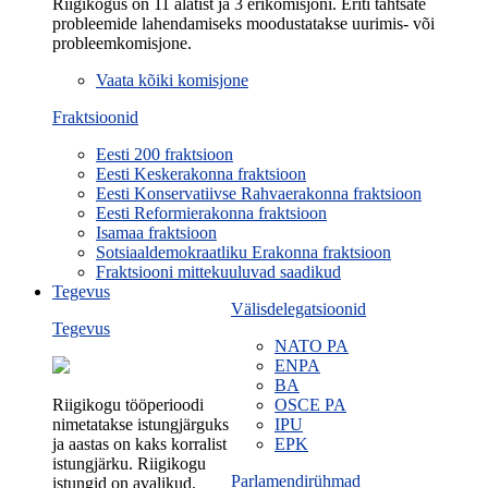
Riigikogus on 11 alatist ja 3 erikomisjoni. Eriti tähtsate
probleemide lahendamiseks moodustatakse uurimis- või
probleemkomisjone.
Vaata kõiki komisjone
Fraktsioonid
Eesti 200 fraktsioon
Eesti Keskerakonna fraktsioon
Eesti Konservatiivse Rahvaerakonna fraktsioon
Eesti Reformierakonna fraktsioon
Isamaa fraktsioon
Sotsiaaldemokraatliku Erakonna fraktsioon
Fraktsiooni mittekuuluvad saadikud
Tegevus
Välisdelegatsioonid
Tegevus
NATO PA
ENPA
BA
Riigikogu tööperioodi
OSCE PA
nimetatakse istungjärguks
IPU
ja aastas on kaks korralist
EPK
istungjärku. Riigikogu
Parlamendirühmad
istungid on avalikud.