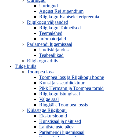
Uuringud
Uuringud
August Rei stipendium
Riigikogu Kantselei eripreemia
Riigikogu väljaanded
Riigikogu Toimetised
Teemalehed
Infomaterjalid
Parlamendi lugemissaal
Uudiskirjandus
Teabeallikad
Riigikogu arhiiv
Tulge külla
Toompea loss
Toompea loss ja Riigikogu hoone
Kunst ja sisearhitektuur
Pikk Hermann ja Toompea tornid
Riigikogu istungisaal
Valge saal
Ringkäik Toompea lossis
Külastage Riigikogu
Ekskursioonid
Kunstisaal ja näitused
Lahtiste uste päev
Parlamendi lugemissaal