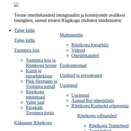
Teeme otseülekandeid istungisaalist ja komisjonide avalikest
istungitest, samuti teistest Riigikogu olulistest sündmustest.
Tulge külla
Multimeedia
Tulge külla
Riigikogu fotoarhiiv
Toompea loss
Videod
Otseülekanded
Toompea loss ja
Riigikogu hoone
Fookusteemad
Kunst ja
Uudised ja pressiteated
sisearhitektuur
Pikk Hermann ja
Uuringud
Toompea tornid
Riigikogu
Uuringud
istungisaal
August Rei stipendium
Valge saal
Riigikogu Kantselei eripreemia
Ringkäik
Toompea lossis
Riigikogu väljaanded
Külastage Riigikogu
Riigikogu Toimetised
Teemalehed