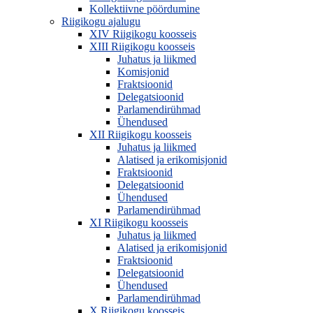
Kollektiivne pöördumine
Riigikogu ajalugu
XIV Riigikogu koosseis
XIII Riigikogu koosseis
Juhatus ja liikmed
Komisjonid
Fraktsioonid
Delegatsioonid
Parlamendirühmad
Ühendused
XII Riigikogu koosseis
Juhatus ja liikmed
Alatised ja erikomisjonid
Fraktsioonid
Delegatsioonid
Ühendused
Parlamendirühmad
XI Riigikogu koosseis
Juhatus ja liikmed
Alatised ja erikomisjonid
Fraktsioonid
Delegatsioonid
Ühendused
Parlamendirühmad
X Riigikogu koosseis