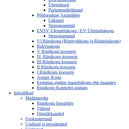
Ühendused
Parlamendirühmad
Põhiseaduse Assamblee
Liikmed
Stenogrammid
ENSV Ülemnõukogu / EV Ülemnõukogu
Stenogrammid
VI Riigikogu (Riigivolikogu ja Riiginõukogu)
Rahvuskogu
V Riigikogu koosseis
IV Riigikogu koosseis
III Riigikogu koosseis
II Riigikogu koosseis
I Riigikogu koosseis
Asutav Kogu
Eestimaa ajutine maanõukogu ehk maapäev
Riigikogu Kantselei ajalugu
Infoallikad
Multimeedia
Riigikogu fotoarhiiv
Videod
Otseülekanded
Fookusteemad
Uudised ja pressiteated