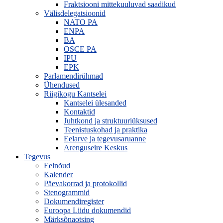
Fraktsiooni mittekuuluvad saadikud
Välisdelegatsioonid
NATO PA
ENPA
BA
OSCE PA
IPU
EPK
Parlamendirühmad
Ühendused
Riigikogu Kantselei
Kantselei ülesanded
Kontaktid
Juhtkond ja struktuuriüksused
Teenistuskohad ja praktika
Eelarve ja tegevusaruanne
Arenguseire Keskus
Tegevus
Eelnõud
Kalender
Päevakorrad ja protokollid
Stenogrammid
Dokumendiregister
Euroopa Liidu dokumendid
Märksõnaotsing