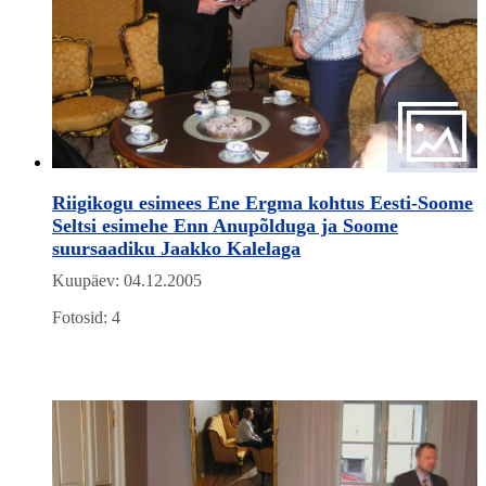
Riigikogu esimees Ene Ergma kohtus Eesti-Soome
Seltsi esimehe Enn Anupõlduga ja Soome
suursaadiku Jaakko Kalelaga
Kuupäev: 04.12.2005
Fotosid: 4