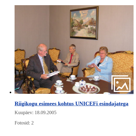
Riigikogu esimees kohtus UNICEFi esindajatega
Kuupäev: 18.09.2005
Fotosid: 2