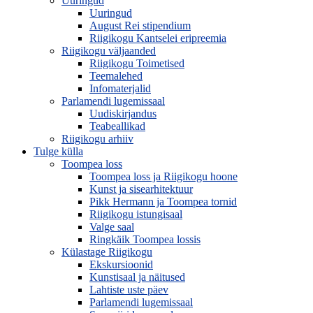
Uuringud
Uuringud
August Rei stipendium
Riigikogu Kantselei eripreemia
Riigikogu väljaanded
Riigikogu Toimetised
Teemalehed
Infomaterjalid
Parlamendi lugemissaal
Uudiskirjandus
Teabeallikad
Riigikogu arhiiv
Tulge külla
Toompea loss
Toompea loss ja Riigikogu hoone
Kunst ja sisearhitektuur
Pikk Hermann ja Toompea tornid
Riigikogu istungisaal
Valge saal
Ringkäik Toompea lossis
Külastage Riigikogu
Ekskursioonid
Kunstisaal ja näitused
Lahtiste uste päev
Parlamendi lugemissaal