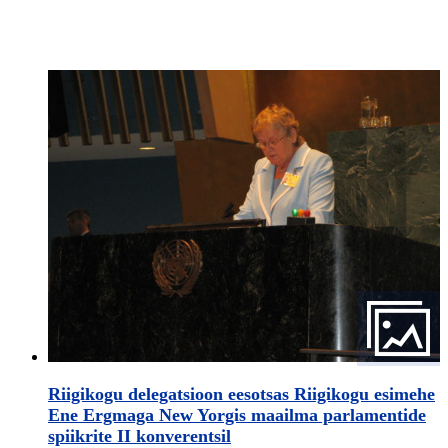
Riigikogu delegatsioon eesotsas Riigikogu esimehe
Ene Ergmaga New Yorgis maailma parlamentide
spiikrite II konverentsil