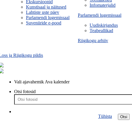
Ekskursioonid
Infomaterjalid
Kunstisaal ja näitused
Lahtiste uste päev
Parlamendi lugemissaal
Parlamendi lugemissaal
Suveniiride e-pood
Uudiskirjandus
Teabeallikad
Riigikogu arhiiv
Loss ja Riigikogu pildis
Vali ajavahemik
Ava kalender
Otsi fotosid
Tühista
Otsi