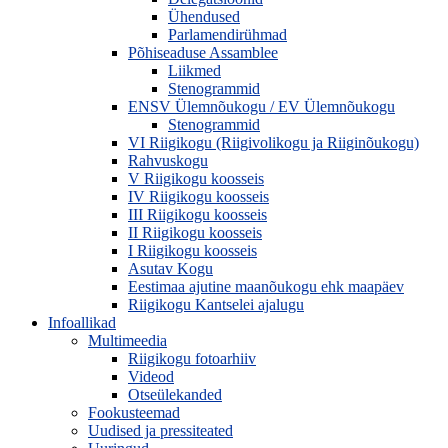
Ühendused
Parlamendirühmad
Põhiseaduse Assamblee
Liikmed
Stenogrammid
ENSV Ülemnõukogu / EV Ülemnõukogu
Stenogrammid
VI Riigikogu (Riigivolikogu ja Riiginõukogu)
Rahvuskogu
V Riigikogu koosseis
IV Riigikogu koosseis
III Riigikogu koosseis
II Riigikogu koosseis
I Riigikogu koosseis
Asutav Kogu
Eestimaa ajutine maanõukogu ehk maapäev
Riigikogu Kantselei ajalugu
Infoallikad
Multimeedia
Riigikogu fotoarhiiv
Videod
Otseülekanded
Fookusteemad
Uudised ja pressiteated