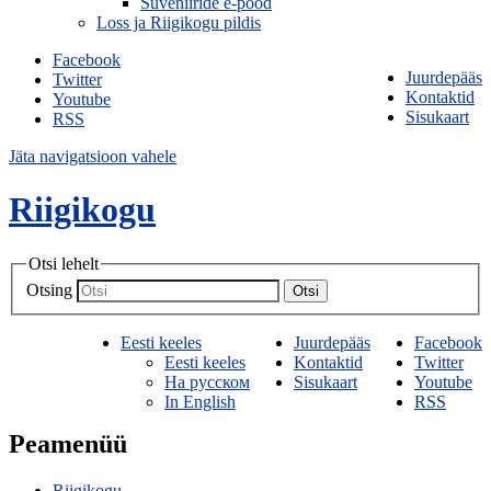
Suveniiride e-pood
Loss ja Riigikogu pildis
Facebook
Juurdepääs
Twitter
Kontaktid
Youtube
Sisukaart
RSS
Jäta navigatsioon vahele
Riigikogu
Otsi lehelt
Otsing
Otsi
Eesti keeles
Juurdepääs
Facebook
Eesti keeles
Kontaktid
Twitter
На русском
Sisukaart
Youtube
In English
RSS
Peamenüü
Riigikogu