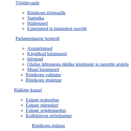
Tööülevaade
Riigikogu töögraafik
Statistika
Hääletused
Esinemised ja istungitest osavõtt
Parlamentaarne kontroll
Arupärimised
Kirjalikud küsimused
Infotund
Olulise tähtsusega riiklike küsimuste ja raportite arutelu
Muud küsimused
Riigikogu valimine
Riigikogu struktuur
Rääkige kaasa!
Esitage teabenõue
Esitage märgukiri
Esitage selgitustaotlus
Kollektiivne pöördumine
Riigikogu ajalugu