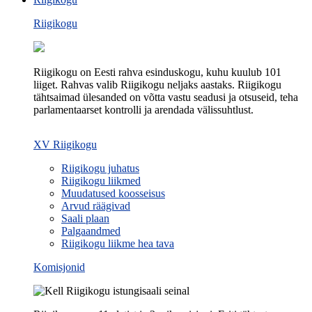
Riigikogu
Riigikogu on Eesti rahva esinduskogu, kuhu kuulub 101
liiget. Rahvas valib Riigikogu neljaks aastaks. Riigikogu
tähtsaimad ülesanded on võtta vastu seadusi ja otsuseid, teha
parlamentaarset kontrolli ja arendada välissuhtlust.
XV Riigikogu
Riigikogu juhatus
Riigikogu liikmed
Muudatused koosseisus
Arvud räägivad
Saali plaan
Palgaandmed
Riigikogu liikme hea tava
Komisjonid