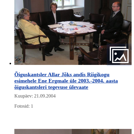
Õiguskantsler Allar Jõks andis Riigikogu
esimehele Ene Ergmale üle 2003.-2004. aasta
õiguskantsleri tegevuse ülevaate
Kuupäev: 21.09.2004
Fotosid: 1