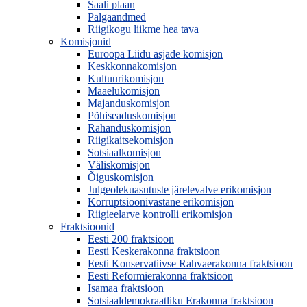
Saali plaan
Palgaandmed
Riigikogu liikme hea tava
Komisjonid
Euroopa Liidu asjade komisjon
Keskkonnakomisjon
Kultuurikomisjon
Maaelukomisjon
Majanduskomisjon
Põhiseaduskomisjon
Rahanduskomisjon
Riigikaitsekomisjon
Sotsiaalkomisjon
Väliskomisjon
Õiguskomisjon
Julgeolekuasutuste järelevalve erikomisjon
Korruptsioonivastane erikomisjon
Riigieelarve kontrolli erikomisjon
Fraktsioonid
Eesti 200 fraktsioon
Eesti Keskerakonna fraktsioon
Eesti Konservatiivse Rahvaerakonna fraktsioon
Eesti Reformierakonna fraktsioon
Isamaa fraktsioon
Sotsiaaldemokraatliku Erakonna fraktsioon