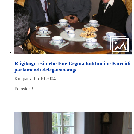
Riigikogu esimehe Ene Ergma kohtumine Kuveidi
parlamendi delegatsiooniga
Kuupäev: 05.10.2004
Fotosid: 3