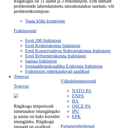
Riigikogus on 11 alatist ja 3 erikomisjoni. Eriti tähtsate
probleemide lahendamiseks moodustatakse uurimis- või
probleemkomisjone.
Vaata kõiki komisjone
Fraktsioonid
Eesti 200 fraktsioon
Eesti Keskerakonna fraktsioon
Eesti Konservatiivse Rahvaerakonna fraktsioon
Eesti Reformierakonna fraktsioon
Isamaa fraktsioon
Sotsiaaldemokraatliku Erakonna fraktsioon
Fraktsiooni mittekuuluvad saadikud
Tegevus
Välisdelegatsioonid
Tegevus
NATO PA
ENPA
BA
Riigikogu tööperioodi
OSCE PA
nimetatakse istungjärguks
IPU
ja aastas on kaks korralist
EPK
istungjärku. Riigikogu
Parlamendirühmad
istungid on avalikud.