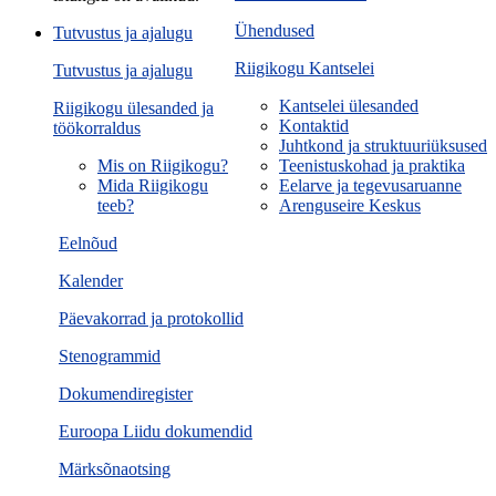
Ühendused
Tutvustus ja ajalugu
Riigikogu Kantselei
Tutvustus ja ajalugu
Kantselei ülesanded
Riigikogu ülesanded ja
Kontaktid
töökorraldus
Juhtkond ja struktuuriüksused
Mis on Riigikogu?
Teenistuskohad ja praktika
Mida Riigikogu
Eelarve ja tegevusaruanne
teeb?
Arenguseire Keskus
Eelnõud
Kalender
Päevakorrad ja protokollid
Stenogrammid
Dokumendiregister
Euroopa Liidu dokumendid
Märksõnaotsing