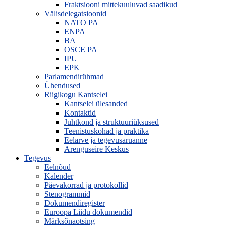
Fraktsiooni mittekuuluvad saadikud
Välisdelegatsioonid
NATO PA
ENPA
BA
OSCE PA
IPU
EPK
Parlamendirühmad
Ühendused
Riigikogu Kantselei
Kantselei ülesanded
Kontaktid
Juhtkond ja struktuuriüksused
Teenistuskohad ja praktika
Eelarve ja tegevusaruanne
Arenguseire Keskus
Tegevus
Eelnõud
Kalender
Päevakorrad ja protokollid
Stenogrammid
Dokumendiregister
Euroopa Liidu dokumendid
Märksõnaotsing