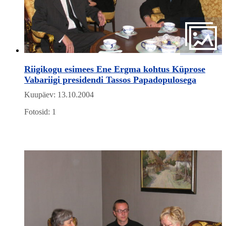
Riigikogu esimees Ene Ergma kohtus Küprose
Vabariigi presidendi Tassos Papadopulosega
Kuupäev: 13.10.2004
Fotosid: 1