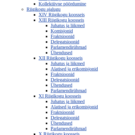
Kollektiivne pöördumine
Riigikogu ajalugu
XIV Riigikogu koosseis
XIII Riigikogu koosseis
Juhatus ja liikmed
Komisjonid
Fraktsioonid
Delegatsioonid
Parlamendirühmad
Ühendused
XII Riigikogu koosseis
Juhatus ja liikmed
Alatised ja erikomisjonid
Fraktsioonid
Delegatsioonid
Ühendused
Parlamendirühmad
XI Riigikogu koosseis
Juhatus ja liikmed
Alatised ja erikomisjonid
Fraktsioonid
Delegatsioonid
Ühendused
Parlamendirühmad
X Riigikogu koosseis