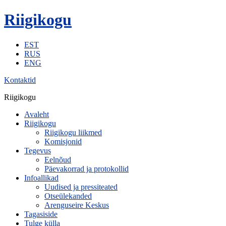
Riigikogu
EST
RUS
ENG
Kontaktid
Riigikogu
Avaleht
Riigikogu
Riigikogu liikmed
Komisjonid
Tegevus
Eelnõud
Päevakorrad ja protokollid
Infoallikad
Uudised ja pressiteated
Otseülekanded
Arenguseire Keskus
Tagasiside
Tulge külla