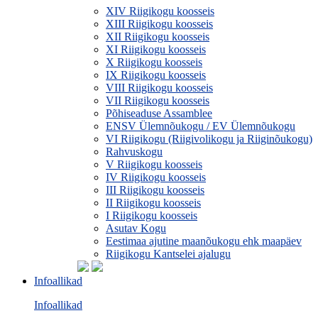
XIV Riigikogu koosseis
XIII Riigikogu koosseis
XII Riigikogu koosseis
XI Riigikogu koosseis
X Riigikogu koosseis
IX Riigikogu koosseis
VIII Riigikogu koosseis
VII Riigikogu koosseis
Põhiseaduse Assamblee
ENSV Ülemnõukogu / EV Ülemnõukogu
VI Riigikogu (Riigivolikogu ja Riiginõukogu)
Rahvuskogu
V Riigikogu koosseis
IV Riigikogu koosseis
III Riigikogu koosseis
II Riigikogu koosseis
I Riigikogu koosseis
Asutav Kogu
Eestimaa ajutine maanõukogu ehk maapäev
Riigikogu Kantselei ajalugu
Infoallikad
Infoallikad