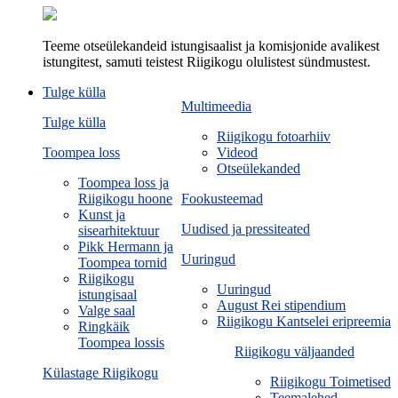
Teeme otseülekandeid istungisaalist ja komisjonide avalikest
istungitest, samuti teistest Riigikogu olulistest sündmustest.
Tulge külla
Multimeedia
Tulge külla
Riigikogu fotoarhiiv
Toompea loss
Videod
Otseülekanded
Toompea loss ja
Riigikogu hoone
Fookusteemad
Kunst ja
Uudised ja pressiteated
sisearhitektuur
Pikk Hermann ja
Uuringud
Toompea tornid
Riigikogu
Uuringud
istungisaal
August Rei stipendium
Valge saal
Riigikogu Kantselei eripreemia
Ringkäik
Toompea lossis
Riigikogu väljaanded
Külastage Riigikogu
Riigikogu Toimetised
Teemalehed