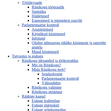
Tööülevaade
Riigikogu töögraafik
Statistika
Hääletused
Esinemised ja istungitest osavõtt
Parlamentaarne kontroll
Arupärimised
Kirjalikud küsimused
Infotund
Olulise tähtsusega riiklike küsimuste ja raportite
arutelu
Muud küsimused
Tutvustus ja ajalugu
Riigikogu ülesanded ja töökorraldus
Mis on Riigikogu?
Mida Riigikogu teeb?
Seadusloome
Parlamentaarne kontroll
Välissuhtlus
Riigikogu valimine
Riigikogu struktuur
Rääkige kaasa!
Esitage teabenõue
Esitage märgukiri
Esitage selgitustaotlus