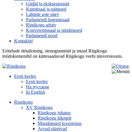
Giidid ja ekskursioonid
Kunstisaal ja näitused
Lahtiste uste päev
Parlamendi lugemissaal
Riigikogu arhiiv
Konverentsisaal ja sündmused
Parlamendi pood
Kontaktid
Eelnõude detailotsing, stenogrammid ja muud Riigikogu
töödokumendid on kättesaadavad Riigikogu veebi täisversioonis.
Eesti keeles
Eesti keeles
На русском
In English
Riigikogu
XV Riigikogu
Riigikogu juhatus
Riigikogu liikmed
Muudatused koosseisus
Arvud räägivad