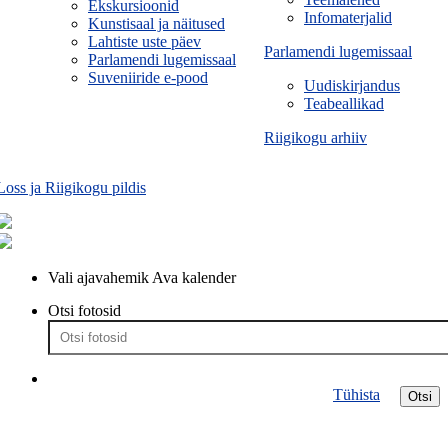
Ekskursioonid
Infomaterjalid
Kunstisaal ja näitused
Lahtiste uste päev
Parlamendi lugemissaal
Parlamendi lugemissaal
Suveniiride e-pood
Uudiskirjandus
Teabeallikad
Riigikogu arhiiv
Loss ja Riigikogu pildis
Vali ajavahemik
Ava kalender
Otsi fotosid
Tühista
Otsi