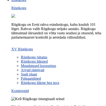
Riigikogu
Riigikogu on Eesti rahva esinduskogu, kuhu kuulub 101
liiget. Rahvas valib Riigikogu neljaks aastaks. Riigikogu
tähtsaimad ülesanded on võtta vastu seadusi ja otsuseid, teha
parlamentaarset kontrolli ja arendada välissuhtlust.
XV Riigikogu
Riigikogu juhatus
Riigikogu liikmed
Muudatused koosseisus
Arvud räägivad
Saali plaan
Palgaandmed
Riigikogu liikme hea tava
Komisjonid