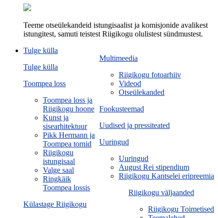
Teeme otseülekandeid istungisaalist ja komisjonide avalikest
istungitest, samuti teistest Riigikogu olulistest sündmustest.
Tulge külla
Multimeedia
Tulge külla
Riigikogu fotoarhiiv
Toompea loss
Videod
Otseülekanded
Toompea loss ja
Riigikogu hoone
Fookusteemad
Kunst ja
Uudised ja pressiteated
sisearhitektuur
Pikk Hermann ja
Uuringud
Toompea tornid
Riigikogu
Uuringud
istungisaal
August Rei stipendium
Valge saal
Riigikogu Kantselei eripreemia
Ringkäik
Toompea lossis
Riigikogu väljaanded
Külastage Riigikogu
Riigikogu Toimetised
Teemalehed