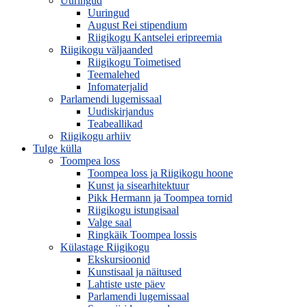
Uuringud
Uuringud
August Rei stipendium
Riigikogu Kantselei eripreemia
Riigikogu väljaanded
Riigikogu Toimetised
Teemalehed
Infomaterjalid
Parlamendi lugemissaal
Uudiskirjandus
Teabeallikad
Riigikogu arhiiv
Tulge külla
Toompea loss
Toompea loss ja Riigikogu hoone
Kunst ja sisearhitektuur
Pikk Hermann ja Toompea tornid
Riigikogu istungisaal
Valge saal
Ringkäik Toompea lossis
Külastage Riigikogu
Ekskursioonid
Kunstisaal ja näitused
Lahtiste uste päev
Parlamendi lugemissaal