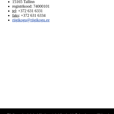
15165
Tallinn
registrikood: 74000101
tel
:
+372 631 6331
faks
:
+372 631 6334
riigikogu@riigikogu.ee