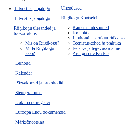
Ühendused
Tutvustus ja ajalugu
Riigikogu Kantselei
Tutvustus ja ajalugu
Kantselei ülesanded
Riigikogu ülesanded ja
Kontaktid
töökorraldus
Juhtkond ja struktuuriüksused
Mis on Riigikogu?
Teenistuskohad ja praktika
Mida Riigikogu
Eelarve ja tegevusaruanne
teeb?
Arenguseire Keskus
Eelnõud
Kalender
Päevakorrad ja protokollid
Stenogrammid
Dokumendiregister
Euroopa Liidu dokumendid
Märksõnaotsing