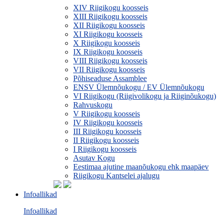
XIV Riigikogu koosseis
XIII Riigikogu koosseis
XII Riigikogu koosseis
XI Riigikogu koosseis
X Riigikogu koosseis
IX Riigikogu koosseis
VIII Riigikogu koosseis
VII Riigikogu koosseis
Põhiseaduse Assamblee
ENSV Ülemnõukogu / EV Ülemnõukogu
VI Riigikogu (Riigivolikogu ja Riiginõukogu)
Rahvuskogu
V Riigikogu koosseis
IV Riigikogu koosseis
III Riigikogu koosseis
II Riigikogu koosseis
I Riigikogu koosseis
Asutav Kogu
Eestimaa ajutine maanõukogu ehk maapäev
Riigikogu Kantselei ajalugu
Infoallikad
Infoallikad