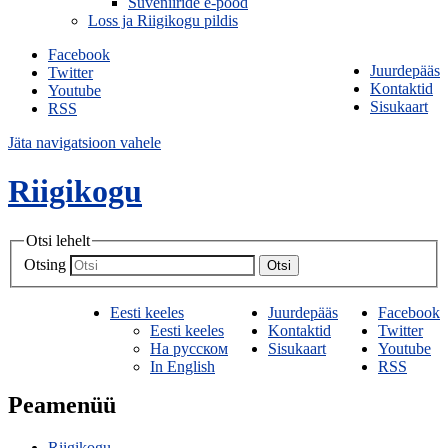
Suveniiride e-pood
Loss ja Riigikogu pildis
Facebook
Juurdepääs
Twitter
Kontaktid
Youtube
Sisukaart
RSS
Jäta navigatsioon vahele
Riigikogu
Otsi lehelt
Otsing
Otsi
Eesti keeles
Juurdepääs
Facebook
Eesti keeles
Kontaktid
Twitter
На русском
Sisukaart
Youtube
In English
RSS
Peamenüü
Riigikogu