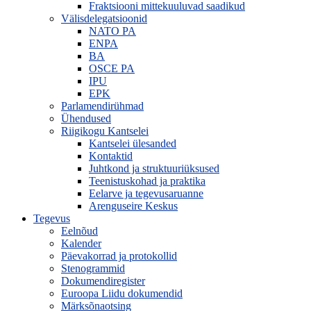
Fraktsiooni mittekuuluvad saadikud
Välisdelegatsioonid
NATO PA
ENPA
BA
OSCE PA
IPU
EPK
Parlamendirühmad
Ühendused
Riigikogu Kantselei
Kantselei ülesanded
Kontaktid
Juhtkond ja struktuuriüksused
Teenistuskohad ja praktika
Eelarve ja tegevusaruanne
Arenguseire Keskus
Tegevus
Eelnõud
Kalender
Päevakorrad ja protokollid
Stenogrammid
Dokumendiregister
Euroopa Liidu dokumendid
Märksõnaotsing