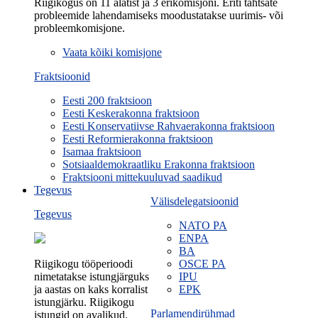
Riigikogus on 11 alatist ja 3 erikomisjoni. Eriti tähtsate
probleemide lahendamiseks moodustatakse uurimis- või
probleemkomisjone.
Vaata kõiki komisjone
Fraktsioonid
Eesti 200 fraktsioon
Eesti Keskerakonna fraktsioon
Eesti Konservatiivse Rahvaerakonna fraktsioon
Eesti Reformierakonna fraktsioon
Isamaa fraktsioon
Sotsiaaldemokraatliku Erakonna fraktsioon
Fraktsiooni mittekuuluvad saadikud
Tegevus
Välisdelegatsioonid
Tegevus
NATO PA
ENPA
BA
Riigikogu tööperioodi
OSCE PA
nimetatakse istungjärguks
IPU
ja aastas on kaks korralist
EPK
istungjärku. Riigikogu
Parlamendirühmad
istungid on avalikud.