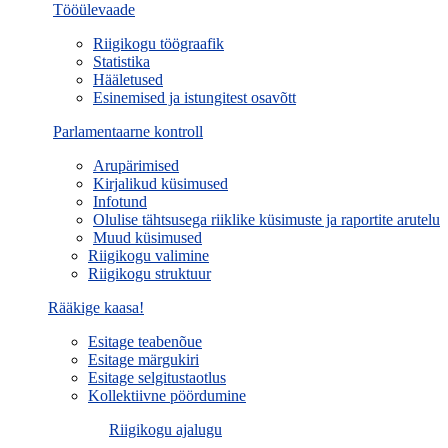
Tööülevaade
Riigikogu töögraafik
Statistika
Hääletused
Esinemised ja istungitest osavõtt
Parlamentaarne kontroll
Arupärimised
Kirjalikud küsimused
Infotund
Olulise tähtsusega riiklike küsimuste ja raportite arutelu
Muud küsimused
Riigikogu valimine
Riigikogu struktuur
Rääkige kaasa!
Esitage teabenõue
Esitage märgukiri
Esitage selgitustaotlus
Kollektiivne pöördumine
Riigikogu ajalugu