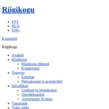
Riigikogu
EST
RUS
ENG
Kontaktid
Riigikogu
Avaleht
Riigikogu
Riigikogu liikmed
Komisjonid
Tegevus
Eelnõud
Päevakorrad ja protokollid
Infoallikad
Uudised ja pressiteated
Otseülekanded
Arenguseire Keskus
Tagasiside
Tulge külla