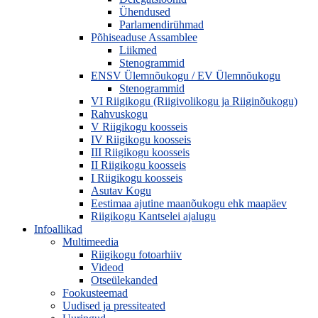
Ühendused
Parlamendirühmad
Põhiseaduse Assamblee
Liikmed
Stenogrammid
ENSV Ülemnõukogu / EV Ülemnõukogu
Stenogrammid
VI Riigikogu (Riigivolikogu ja Riiginõukogu)
Rahvuskogu
V Riigikogu koosseis
IV Riigikogu koosseis
III Riigikogu koosseis
II Riigikogu koosseis
I Riigikogu koosseis
Asutav Kogu
Eestimaa ajutine maanõukogu ehk maapäev
Riigikogu Kantselei ajalugu
Infoallikad
Multimeedia
Riigikogu fotoarhiiv
Videod
Otseülekanded
Fookusteemad
Uudised ja pressiteated