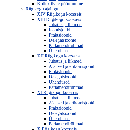
Kollektiivne pöördumine
Riigikogu ajalugu
XIV Riigikogu koosseis
XIII Riigikogu koosseis
Juhatus ja liikmed
Komisjonid
Fraktsioonid
Delegatsioonid
Parlamendirühmad
Ühendused
XII Riigikogu koosseis
Juhatus ja liikmed
Alatised ja erikomisjonid
Fraktsioonid
Delegatsioonid
Ühendused
Parlamendirühmad
XI Riigikogu koosseis
Juhatus ja liikmed
Alatised ja erikomisjonid
Fraktsioonid
Delegatsioonid
Ühendused
Parlamendirühmad
X Riigikogu koosseis