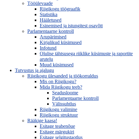
Tööülevaade
Riigikogu töögraafik
Statistika
Hääletused
Esinemised ja istungitest osavõtt
Parlamentaarne kontroll
Arupärimised
Kirjalikud küsimused
Infotund
Olulise tähtsusega riiklike küsimuste ja raportite
arutelu
Muud küsimused
Tutvustus ja ajalugu
Riigikogu ülesanded ja töökorraldus
Mis on Riigikogu?
Mida Riigikogu teeb?
Seadusloome
Parlamentaarne kontroll
Välissuhtlus
Riigikogu valimine
Riigikogu struktuur
Rääkige kaasa!
Esitage teabenõue
Esitage märgukiri
Esitage selgitustaotlus