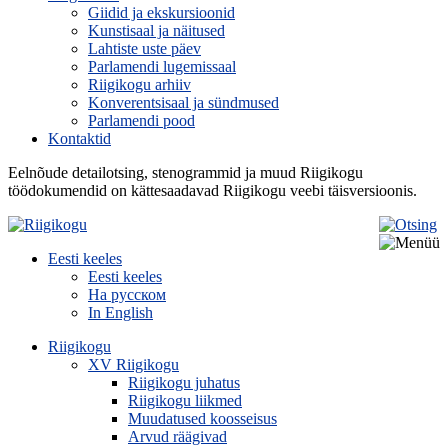
Giidid ja ekskursioonid
Kunstisaal ja näitused
Lahtiste uste päev
Parlamendi lugemissaal
Riigikogu arhiiv
Konverentsisaal ja sündmused
Parlamendi pood
Kontaktid
Eelnõude detailotsing, stenogrammid ja muud Riigikogu
töödokumendid on kättesaadavad Riigikogu veebi täisversioonis.
Eesti keeles
Eesti keeles
На русском
In English
Riigikogu
XV Riigikogu
Riigikogu juhatus
Riigikogu liikmed
Muudatused koosseisus
Arvud räägivad