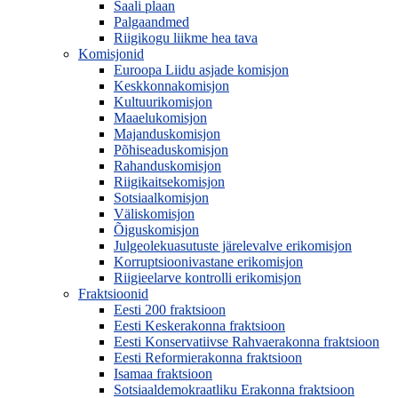
Saali plaan
Palgaandmed
Riigikogu liikme hea tava
Komisjonid
Euroopa Liidu asjade komisjon
Keskkonnakomisjon
Kultuurikomisjon
Maaelukomisjon
Majanduskomisjon
Põhiseaduskomisjon
Rahanduskomisjon
Riigikaitsekomisjon
Sotsiaalkomisjon
Väliskomisjon
Õiguskomisjon
Julgeolekuasutuste järelevalve erikomisjon
Korruptsioonivastane erikomisjon
Riigieelarve kontrolli erikomisjon
Fraktsioonid
Eesti 200 fraktsioon
Eesti Keskerakonna fraktsioon
Eesti Konservatiivse Rahvaerakonna fraktsioon
Eesti Reformierakonna fraktsioon
Isamaa fraktsioon
Sotsiaaldemokraatliku Erakonna fraktsioon