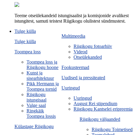
Teeme otseülekandeid istungisaalist ja komisjonide avalikest
istungitest, samuti teistest Riigikogu olulistest sündmustest.
Tulge külla
Multimeedia
Tulge külla
Riigikogu fotoarhiiv
Toompea loss
Videod
Otseülekanded
Toompea loss ja
Riigikogu hoone
Fookusteemad
Kunst ja
Uudised ja pressiteated
sisearhitektuur
Pikk Hermann ja
Uuringud
Toompea tornid
Riigikogu
Uuringud
istungisaal
August Rei stipendium
Valge saal
Riigikogu Kantselei eripreemia
Ringkäik
Toompea lossis
Riigikogu väljaanded
Külastage Riigikogu
Riigikogu Toimetised
Teemalehed