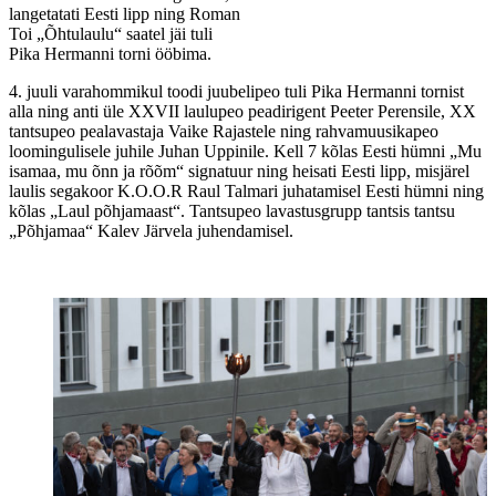
langetatati Eesti lipp ning Roman
Toi „Õhtulaulu“ saatel jäi tuli
Pika Hermanni torni ööbima.
4. juuli varahommikul toodi juubelipeo tuli Pika Hermanni tornist
alla ning anti üle XXVII laulupeo peadirigent Peeter Perensile, XX
tantsupeo pealavastaja Vaike Rajastele ning rahvamuusikapeo
loomingulisele juhile Juhan Uppinile. Kell 7 kõlas Eesti hümni „Mu
isamaa, mu õnn ja rõõm“ signatuur ning heisati Eesti lipp, misjärel
laulis segakoor K.O.O.R Raul Talmari juhatamisel Eesti hümni ning
kõlas „Laul põhjamaast“. Tantsupeo lavastusgrupp tantsis tantsu
„Põhjamaa“ Kalev Järvela juhendamisel.