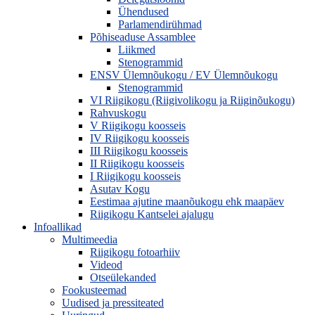
Ühendused
Parlamendirühmad
Põhiseaduse Assamblee
Liikmed
Stenogrammid
ENSV Ülemnõukogu / EV Ülemnõukogu
Stenogrammid
VI Riigikogu (Riigivolikogu ja Riiginõukogu)
Rahvuskogu
V Riigikogu koosseis
IV Riigikogu koosseis
III Riigikogu koosseis
II Riigikogu koosseis
I Riigikogu koosseis
Asutav Kogu
Eestimaa ajutine maanõukogu ehk maapäev
Riigikogu Kantselei ajalugu
Infoallikad
Multimeedia
Riigikogu fotoarhiiv
Videod
Otseülekanded
Fookusteemad
Uudised ja pressiteated