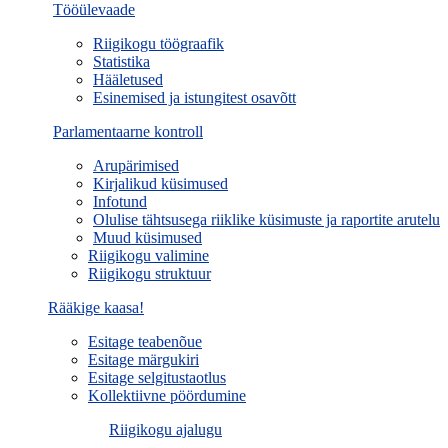
Tööülevaade
Riigikogu töögraafik
Statistika
Hääletused
Esinemised ja istungitest osavõtt
Parlamentaarne kontroll
Arupärimised
Kirjalikud küsimused
Infotund
Olulise tähtsusega riiklike küsimuste ja raportite arutelu
Muud küsimused
Riigikogu valimine
Riigikogu struktuur
Rääkige kaasa!
Esitage teabenõue
Esitage märgukiri
Esitage selgitustaotlus
Kollektiivne pöördumine
Riigikogu ajalugu