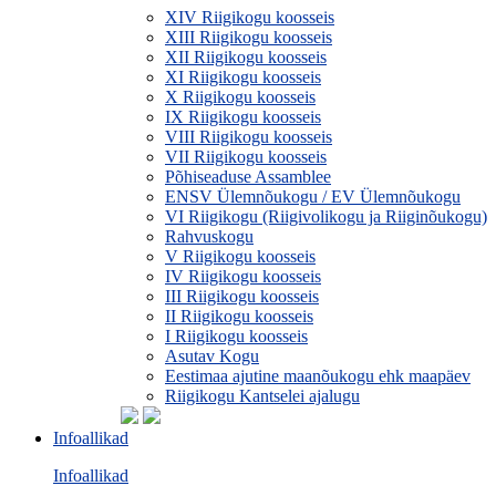
XIV Riigikogu koosseis
XIII Riigikogu koosseis
XII Riigikogu koosseis
XI Riigikogu koosseis
X Riigikogu koosseis
IX Riigikogu koosseis
VIII Riigikogu koosseis
VII Riigikogu koosseis
Põhiseaduse Assamblee
ENSV Ülemnõukogu / EV Ülemnõukogu
VI Riigikogu (Riigivolikogu ja Riiginõukogu)
Rahvuskogu
V Riigikogu koosseis
IV Riigikogu koosseis
III Riigikogu koosseis
II Riigikogu koosseis
I Riigikogu koosseis
Asutav Kogu
Eestimaa ajutine maanõukogu ehk maapäev
Riigikogu Kantselei ajalugu
Infoallikad
Infoallikad