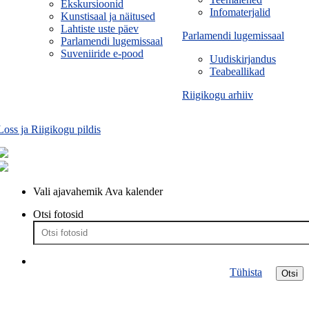
Ekskursioonid
Infomaterjalid
Kunstisaal ja näitused
Lahtiste uste päev
Parlamendi lugemissaal
Parlamendi lugemissaal
Suveniiride e-pood
Uudiskirjandus
Teabeallikad
Riigikogu arhiiv
Loss ja Riigikogu pildis
Vali ajavahemik
Ava kalender
Otsi fotosid
Tühista
Otsi