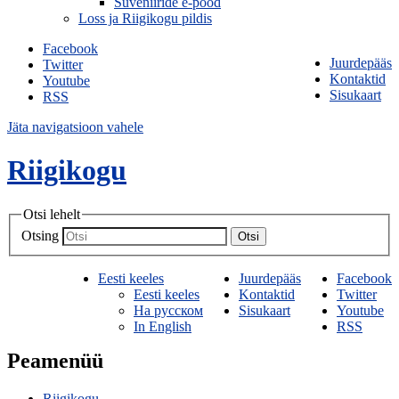
Suveniiride e-pood
Loss ja Riigikogu pildis
Facebook
Juurdepääs
Twitter
Kontaktid
Youtube
Sisukaart
RSS
Jäta navigatsioon vahele
Riigikogu
Otsi lehelt
Otsing
Otsi
Eesti keeles
Juurdepääs
Facebook
Eesti keeles
Kontaktid
Twitter
На русском
Sisukaart
Youtube
In English
RSS
Peamenüü
Riigikogu