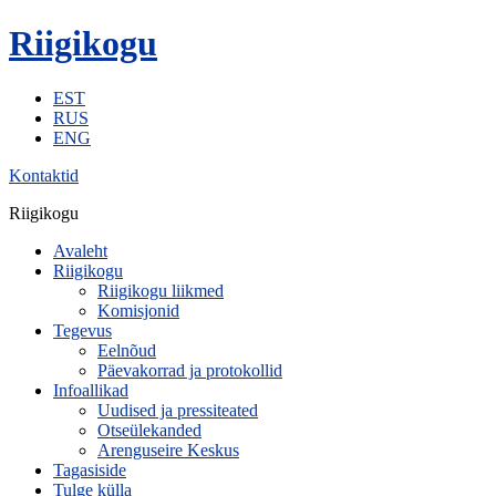
Riigikogu
EST
RUS
ENG
Kontaktid
Riigikogu
Avaleht
Riigikogu
Riigikogu liikmed
Komisjonid
Tegevus
Eelnõud
Päevakorrad ja protokollid
Infoallikad
Uudised ja pressiteated
Otseülekanded
Arenguseire Keskus
Tagasiside
Tulge külla