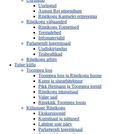
Uuringud
Uuringud
August Rei stipendium
Riigikogu Kantselei eripreemia
Riigikogu väljaanded
Riigikogu Toimetised
Teemalehed
Infomaterjalid
Parlamendi lugemissaal
Uudiskirjandus
Teabeallikad
Riigikogu arhiiv
Tulge külla
Toompea loss
Toompea loss ja Riigikogu hoone
Kunst ja sisearhitektuur
Pikk Hermann ja Toompea tornid
Riigikogu istungisaal
Valge saal
Ringkäik Toompea lossis
Külastage Riigikogu
Ekskursioonid
Kunstisaal ja näitused
Lahtiste uste päev
Parlamendi lugemissaal