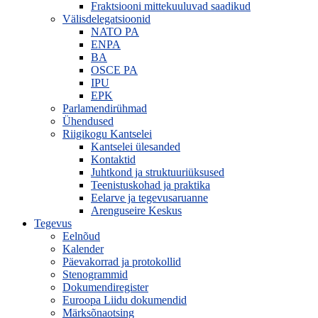
Fraktsiooni mittekuuluvad saadikud
Välisdelegatsioonid
NATO PA
ENPA
BA
OSCE PA
IPU
EPK
Parlamendirühmad
Ühendused
Riigikogu Kantselei
Kantselei ülesanded
Kontaktid
Juhtkond ja struktuuriüksused
Teenistuskohad ja praktika
Eelarve ja tegevusaruanne
Arenguseire Keskus
Tegevus
Eelnõud
Kalender
Päevakorrad ja protokollid
Stenogrammid
Dokumendiregister
Euroopa Liidu dokumendid
Märksõnaotsing