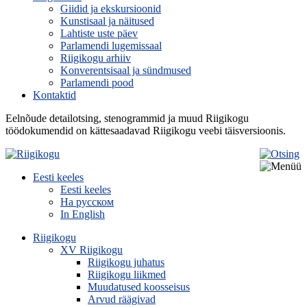
Giidid ja ekskursioonid
Kunstisaal ja näitused
Lahtiste uste päev
Parlamendi lugemissaal
Riigikogu arhiiv
Konverentsisaal ja sündmused
Parlamendi pood
Kontaktid
Eelnõude detailotsing, stenogrammid ja muud Riigikogu
töödokumendid on kättesaadavad Riigikogu veebi täisversioonis.
Eesti keeles
Eesti keeles
На русском
In English
Riigikogu
XV Riigikogu
Riigikogu juhatus
Riigikogu liikmed
Muudatused koosseisus
Arvud räägivad