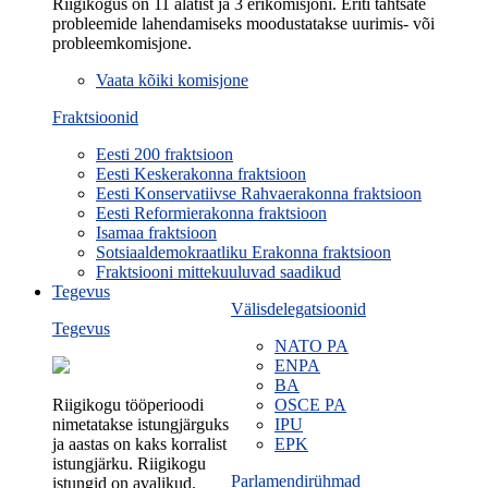
Riigikogus on 11 alatist ja 3 erikomisjoni. Eriti tähtsate
probleemide lahendamiseks moodustatakse uurimis- või
probleemkomisjone.
Vaata kõiki komisjone
Fraktsioonid
Eesti 200 fraktsioon
Eesti Keskerakonna fraktsioon
Eesti Konservatiivse Rahvaerakonna fraktsioon
Eesti Reformierakonna fraktsioon
Isamaa fraktsioon
Sotsiaaldemokraatliku Erakonna fraktsioon
Fraktsiooni mittekuuluvad saadikud
Tegevus
Välisdelegatsioonid
Tegevus
NATO PA
ENPA
BA
Riigikogu tööperioodi
OSCE PA
nimetatakse istungjärguks
IPU
ja aastas on kaks korralist
EPK
istungjärku. Riigikogu
Parlamendirühmad
istungid on avalikud.