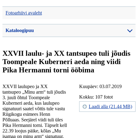
Fotoarhiivi avaleht
Kataloogipuu
XXVII laulu- ja XX tantsupeo tuli jõudis
Toompeale Kuberneri aeda ning viidi
Pika Hermanni torni ööbima
XXVII laulupeo ja XX
Kuupäev: 03.07.2019
tantsupeo „Minu arm“ tuli jõudis
Kokku: 107 fotot
3. juuli õhtul Toompeale
Kuberneri aeda, kus laulupeo
Laadi alla (21.44 MB)
signatuuri saatel võttis tule vastu
Riigikogu esimees Henn
Põlluaas. Seejärel viidi tuli üles
Pika Hermanni torni. Täpselt kell
22.39 loojus päike, kõlas „Mu
isamaa on minu arm“ signatuur,