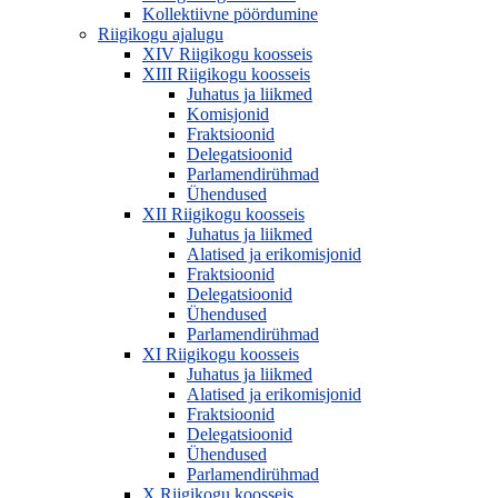
Kollektiivne pöördumine
Riigikogu ajalugu
XIV Riigikogu koosseis
XIII Riigikogu koosseis
Juhatus ja liikmed
Komisjonid
Fraktsioonid
Delegatsioonid
Parlamendirühmad
Ühendused
XII Riigikogu koosseis
Juhatus ja liikmed
Alatised ja erikomisjonid
Fraktsioonid
Delegatsioonid
Ühendused
Parlamendirühmad
XI Riigikogu koosseis
Juhatus ja liikmed
Alatised ja erikomisjonid
Fraktsioonid
Delegatsioonid
Ühendused
Parlamendirühmad
X Riigikogu koosseis