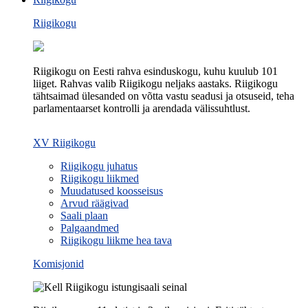
Riigikogu
Riigikogu on Eesti rahva esinduskogu, kuhu kuulub 101
liiget. Rahvas valib Riigikogu neljaks aastaks. Riigikogu
tähtsaimad ülesanded on võtta vastu seadusi ja otsuseid, teha
parlamentaarset kontrolli ja arendada välissuhtlust.
XV Riigikogu
Riigikogu juhatus
Riigikogu liikmed
Muudatused koosseisus
Arvud räägivad
Saali plaan
Palgaandmed
Riigikogu liikme hea tava
Komisjonid