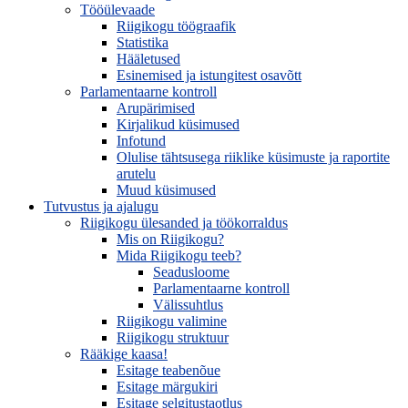
Tööülevaade
Riigikogu töögraafik
Statistika
Hääletused
Esinemised ja istungitest osavõtt
Parlamentaarne kontroll
Arupärimised
Kirjalikud küsimused
Infotund
Olulise tähtsusega riiklike küsimuste ja raportite
arutelu
Muud küsimused
Tutvustus ja ajalugu
Riigikogu ülesanded ja töökorraldus
Mis on Riigikogu?
Mida Riigikogu teeb?
Seadusloome
Parlamentaarne kontroll
Välissuhtlus
Riigikogu valimine
Riigikogu struktuur
Rääkige kaasa!
Esitage teabenõue
Esitage märgukiri
Esitage selgitustaotlus