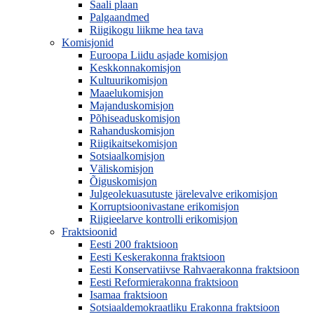
Saali plaan
Palgaandmed
Riigikogu liikme hea tava
Komisjonid
Euroopa Liidu asjade komisjon
Keskkonnakomisjon
Kultuurikomisjon
Maaelukomisjon
Majanduskomisjon
Põhiseaduskomisjon
Rahanduskomisjon
Riigikaitsekomisjon
Sotsiaalkomisjon
Väliskomisjon
Õiguskomisjon
Julgeolekuasutuste järelevalve erikomisjon
Korruptsioonivastane erikomisjon
Riigieelarve kontrolli erikomisjon
Fraktsioonid
Eesti 200 fraktsioon
Eesti Keskerakonna fraktsioon
Eesti Konservatiivse Rahvaerakonna fraktsioon
Eesti Reformierakonna fraktsioon
Isamaa fraktsioon
Sotsiaaldemokraatliku Erakonna fraktsioon