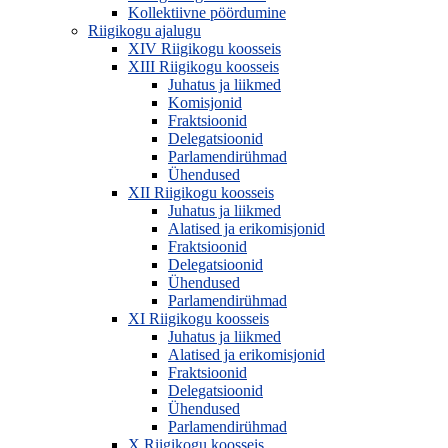
Kollektiivne pöördumine
Riigikogu ajalugu
XIV Riigikogu koosseis
XIII Riigikogu koosseis
Juhatus ja liikmed
Komisjonid
Fraktsioonid
Delegatsioonid
Parlamendirühmad
Ühendused
XII Riigikogu koosseis
Juhatus ja liikmed
Alatised ja erikomisjonid
Fraktsioonid
Delegatsioonid
Ühendused
Parlamendirühmad
XI Riigikogu koosseis
Juhatus ja liikmed
Alatised ja erikomisjonid
Fraktsioonid
Delegatsioonid
Ühendused
Parlamendirühmad
X Riigikogu koosseis