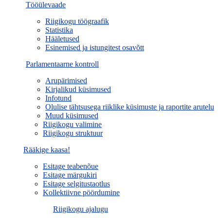
Tööülevaade
Riigikogu töögraafik
Statistika
Hääletused
Esinemised ja istungitest osavõtt
Parlamentaarne kontroll
Arupärimised
Kirjalikud küsimused
Infotund
Olulise tähtsusega riiklike küsimuste ja raportite arutelu
Muud küsimused
Riigikogu valimine
Riigikogu struktuur
Rääkige kaasa!
Esitage teabenõue
Esitage märgukiri
Esitage selgitustaotlus
Kollektiivne pöördumine
Riigikogu ajalugu