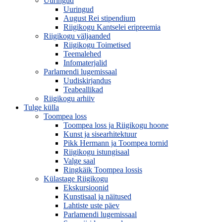
Uuringud
Uuringud
August Rei stipendium
Riigikogu Kantselei eripreemia
Riigikogu väljaanded
Riigikogu Toimetised
Teemalehed
Infomaterjalid
Parlamendi lugemissaal
Uudiskirjandus
Teabeallikad
Riigikogu arhiiv
Tulge külla
Toompea loss
Toompea loss ja Riigikogu hoone
Kunst ja sisearhitektuur
Pikk Hermann ja Toompea tornid
Riigikogu istungisaal
Valge saal
Ringkäik Toompea lossis
Külastage Riigikogu
Ekskursioonid
Kunstisaal ja näitused
Lahtiste uste päev
Parlamendi lugemissaal