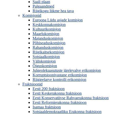
Saali plaan
Palgaandmed
Riigikogu liikme hea tava
Komisjonid
Euroopa Liidu asjade komisjon
Keskkonnakomisjon
Kultuurikomisjon
Maaelukomisjon
Majanduskomisjon
Põhiseaduskomisjon
Rahanduskomisjon
Riigikaitsekomisjon
Sotsiaalkomisjon
Väliskomisjon
Õiguskomisjon
Julgeolekuasutuste järelevalve erikomisjon
Korruptsioonivastane erikomisjon
Riigieelarve kontrolli erikomisjon
Fraktsioonid
Eesti 200 fraktsioon
Eesti Keskerakonna fraktsioon
Eesti Konservatiivse Rahvaerakonna fraktsioon
Eesti Reformierakonna fraktsioon
Isamaa fraktsioon
Sotsiaaldemokraatliku Erakonna fraktsioon