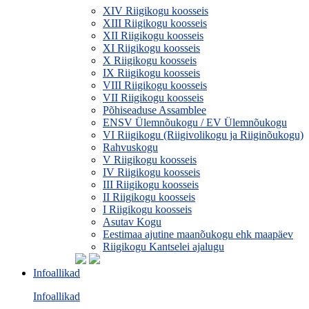
XIV Riigikogu koosseis
XIII Riigikogu koosseis
XII Riigikogu koosseis
XI Riigikogu koosseis
X Riigikogu koosseis
IX Riigikogu koosseis
VIII Riigikogu koosseis
VII Riigikogu koosseis
Põhiseaduse Assamblee
ENSV Ülemnõukogu / EV Ülemnõukogu
VI Riigikogu (Riigivolikogu ja Riiginõukogu)
Rahvuskogu
V Riigikogu koosseis
IV Riigikogu koosseis
III Riigikogu koosseis
II Riigikogu koosseis
I Riigikogu koosseis
Asutav Kogu
Eestimaa ajutine maanõukogu ehk maapäev
Riigikogu Kantselei ajalugu
Infoallikad
Infoallikad