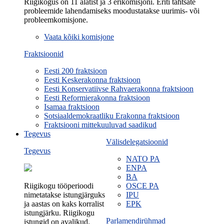
Riigikogus on 11 alatist ja 3 erikomisjoni. Eriti tähtsate
probleemide lahendamiseks moodustatakse uurimis- või
probleemkomisjone.
Vaata kõiki komisjone
Fraktsioonid
Eesti 200 fraktsioon
Eesti Keskerakonna fraktsioon
Eesti Konservatiivse Rahvaerakonna fraktsioon
Eesti Reformierakonna fraktsioon
Isamaa fraktsioon
Sotsiaaldemokraatliku Erakonna fraktsioon
Fraktsiooni mittekuuluvad saadikud
Tegevus
Välisdelegatsioonid
Tegevus
NATO PA
ENPA
BA
Riigikogu tööperioodi
OSCE PA
nimetatakse istungjärguks
IPU
ja aastas on kaks korralist
EPK
istungjärku. Riigikogu
Parlamendirühmad
istungid on avalikud.