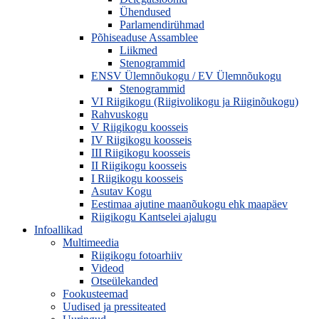
Ühendused
Parlamendirühmad
Põhiseaduse Assamblee
Liikmed
Stenogrammid
ENSV Ülemnõukogu / EV Ülemnõukogu
Stenogrammid
VI Riigikogu (Riigivolikogu ja Riiginõukogu)
Rahvuskogu
V Riigikogu koosseis
IV Riigikogu koosseis
III Riigikogu koosseis
II Riigikogu koosseis
I Riigikogu koosseis
Asutav Kogu
Eestimaa ajutine maanõukogu ehk maapäev
Riigikogu Kantselei ajalugu
Infoallikad
Multimeedia
Riigikogu fotoarhiiv
Videod
Otseülekanded
Fookusteemad
Uudised ja pressiteated