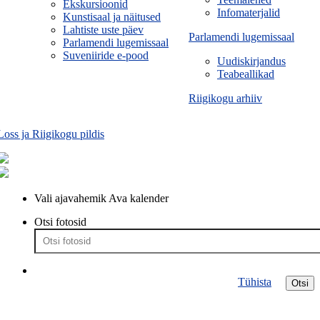
Ekskursioonid
Infomaterjalid
Kunstisaal ja näitused
Lahtiste uste päev
Parlamendi lugemissaal
Parlamendi lugemissaal
Suveniiride e-pood
Uudiskirjandus
Teabeallikad
Riigikogu arhiiv
Loss ja Riigikogu pildis
Vali ajavahemik
Ava kalender
Otsi fotosid
Tühista
Otsi