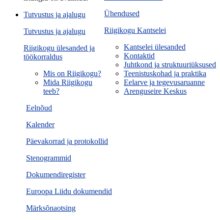
Ühendused
Tutvustus ja ajalugu
Riigikogu Kantselei
Tutvustus ja ajalugu
Kantselei ülesanded
Riigikogu ülesanded ja
Kontaktid
töökorraldus
Juhtkond ja struktuuriüksused
Mis on Riigikogu?
Teenistuskohad ja praktika
Mida Riigikogu
Eelarve ja tegevusaruanne
teeb?
Arenguseire Keskus
Eelnõud
Kalender
Päevakorrad ja protokollid
Stenogrammid
Dokumendiregister
Euroopa Liidu dokumendid
Märksõnaotsing