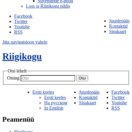
Suveniiride e-pood
Loss ja Riigikogu pildis
Facebook
Juurdepääs
Twitter
Kontaktid
Youtube
Sisukaart
RSS
Jäta navigatsioon vahele
Riigikogu
Otsi lehelt
Otsing
Otsi
Eesti keeles
Juurdepääs
Facebook
Eesti keeles
Kontaktid
Twitter
На русском
Sisukaart
Youtube
In English
RSS
Peamenüü
Riigikogu