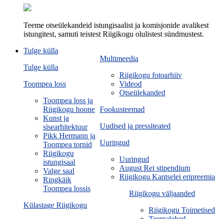
Teeme otseülekandeid istungisaalist ja komisjonide avalikest
istungitest, samuti teistest Riigikogu olulistest sündmustest.
Tulge külla
Multimeedia
Tulge külla
Riigikogu fotoarhiiv
Toompea loss
Videod
Otseülekanded
Toompea loss ja
Riigikogu hoone
Fookusteemad
Kunst ja
Uudised ja pressiteated
sisearhitektuur
Pikk Hermann ja
Uuringud
Toompea tornid
Riigikogu
Uuringud
istungisaal
August Rei stipendium
Valge saal
Riigikogu Kantselei eripreemia
Ringkäik
Toompea lossis
Riigikogu väljaanded
Külastage Riigikogu
Riigikogu Toimetised
Teemalehed