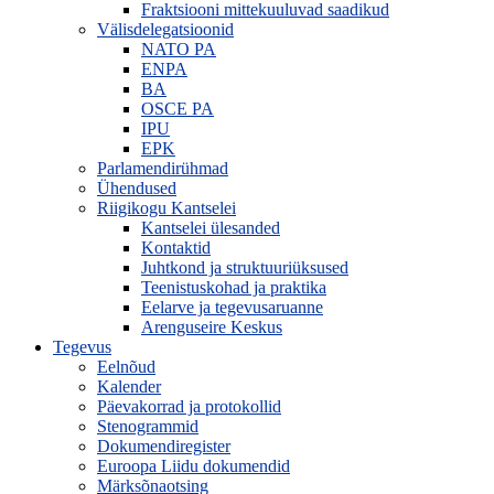
Fraktsiooni mittekuuluvad saadikud
Välisdelegatsioonid
NATO PA
ENPA
BA
OSCE PA
IPU
EPK
Parlamendirühmad
Ühendused
Riigikogu Kantselei
Kantselei ülesanded
Kontaktid
Juhtkond ja struktuuriüksused
Teenistuskohad ja praktika
Eelarve ja tegevusaruanne
Arenguseire Keskus
Tegevus
Eelnõud
Kalender
Päevakorrad ja protokollid
Stenogrammid
Dokumendiregister
Euroopa Liidu dokumendid
Märksõnaotsing