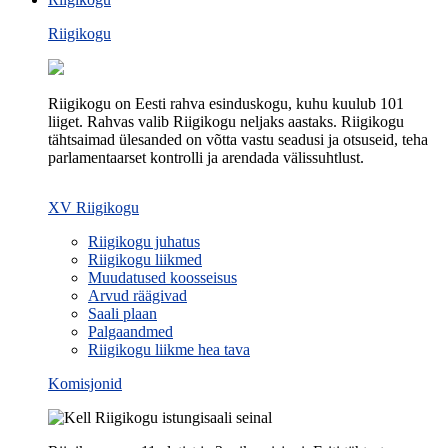
Riigikogu
Riigikogu on Eesti rahva esinduskogu, kuhu kuulub 101
liiget. Rahvas valib Riigikogu neljaks aastaks. Riigikogu
tähtsaimad ülesanded on võtta vastu seadusi ja otsuseid, teha
parlamentaarset kontrolli ja arendada välissuhtlust.
XV Riigikogu
Riigikogu juhatus
Riigikogu liikmed
Muudatused koosseisus
Arvud räägivad
Saali plaan
Palgaandmed
Riigikogu liikme hea tava
Komisjonid