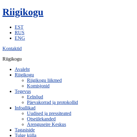
Riigikogu
EST
RUS
ENG
Kontaktid
Riigikogu
Avaleht
Riigikogu
Riigikogu liikmed
Komisjonid
Tegevus
Eelnõud
Päevakorrad ja protokollid
Infoallikad
Uudised ja pressiteated
Otseülekanded
Arenguseire Keskus
Tagasiside
Tulge külla