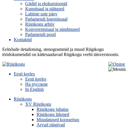
Giidid ja ekskursioonid
Kunstisaal ja näitused
Lahtiste uste päev
Parlamendi lugemissaal
Riigikogu arhiiv
Konverentsisaal ja sündmused
Parlamendi pood
Kontaktid
Eelnõude detailotsing, stenogrammid ja muud Riigikogu
töödokumendid on kättesaadavad Riigikogu veebi täisversioonis.
Eesti keeles
Eesti keeles
На русском
In English
Riigikogu
XV Riigikogu
Riigikogu juhatus
Riigikogu liikmed
Muudatused koosseisus
Arvud räägivad