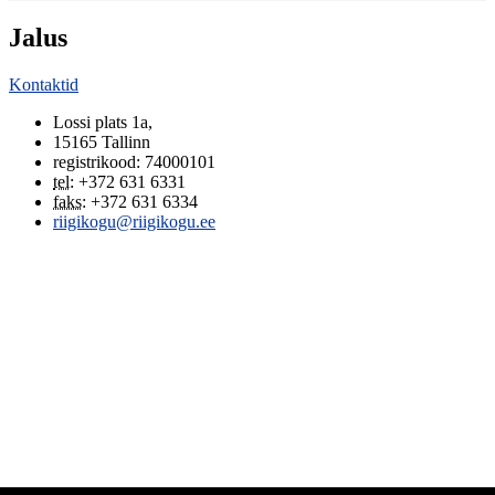
Jalus
Kontaktid
Lossi plats 1a
,
15165
Tallinn
registrikood: 74000101
tel
:
+372 631 6331
faks
:
+372 631 6334
riigikogu@riigikogu.ee