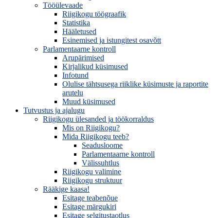
Tööülevaade
Riigikogu töögraafik
Statistika
Hääletused
Esinemised ja istungitest osavõtt
Parlamentaarne kontroll
Arupärimised
Kirjalikud küsimused
Infotund
Olulise tähtsusega riiklike küsimuste ja raportite
arutelu
Muud küsimused
Tutvustus ja ajalugu
Riigikogu ülesanded ja töökorraldus
Mis on Riigikogu?
Mida Riigikogu teeb?
Seadusloome
Parlamentaarne kontroll
Välissuhtlus
Riigikogu valimine
Riigikogu struktuur
Rääkige kaasa!
Esitage teabenõue
Esitage märgukiri
Esitage selgitustaotlus