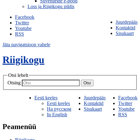
Suveniiride e-pood
Loss ja Riigikogu pildis
Facebook
Juurdepääs
Twitter
Kontaktid
Youtube
Sisukaart
RSS
Jäta navigatsioon vahele
Riigikogu
Otsi lehelt
Otsing
Otsi
Eesti keeles
Juurdepääs
Facebook
Eesti keeles
Kontaktid
Twitter
На русском
Sisukaart
Youtube
In English
RSS
Peamenüü
Riigikogu