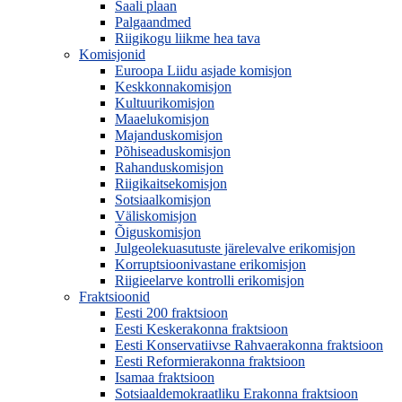
Saali plaan
Palgaandmed
Riigikogu liikme hea tava
Komisjonid
Euroopa Liidu asjade komisjon
Keskkonnakomisjon
Kultuurikomisjon
Maaelukomisjon
Majanduskomisjon
Põhiseaduskomisjon
Rahanduskomisjon
Riigikaitsekomisjon
Sotsiaalkomisjon
Väliskomisjon
Õiguskomisjon
Julgeolekuasutuste järelevalve erikomisjon
Korruptsioonivastane erikomisjon
Riigieelarve kontrolli erikomisjon
Fraktsioonid
Eesti 200 fraktsioon
Eesti Keskerakonna fraktsioon
Eesti Konservatiivse Rahvaerakonna fraktsioon
Eesti Reformierakonna fraktsioon
Isamaa fraktsioon
Sotsiaaldemokraatliku Erakonna fraktsioon