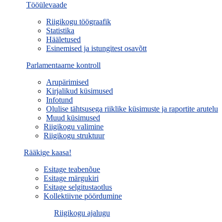
Tööülevaade
Riigikogu töögraafik
Statistika
Hääletused
Esinemised ja istungitest osavõtt
Parlamentaarne kontroll
Arupärimised
Kirjalikud küsimused
Infotund
Olulise tähtsusega riiklike küsimuste ja raportite arutelu
Muud küsimused
Riigikogu valimine
Riigikogu struktuur
Rääkige kaasa!
Esitage teabenõue
Esitage märgukiri
Esitage selgitustaotlus
Kollektiivne pöördumine
Riigikogu ajalugu