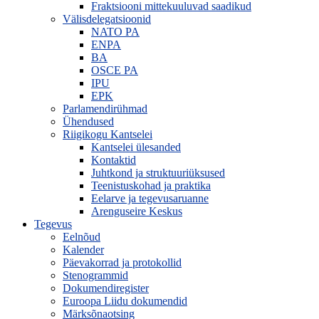
Fraktsiooni mittekuuluvad saadikud
Välisdelegatsioonid
NATO PA
ENPA
BA
OSCE PA
IPU
EPK
Parlamendirühmad
Ühendused
Riigikogu Kantselei
Kantselei ülesanded
Kontaktid
Juhtkond ja struktuuriüksused
Teenistuskohad ja praktika
Eelarve ja tegevusaruanne
Arenguseire Keskus
Tegevus
Eelnõud
Kalender
Päevakorrad ja protokollid
Stenogrammid
Dokumendiregister
Euroopa Liidu dokumendid
Märksõnaotsing