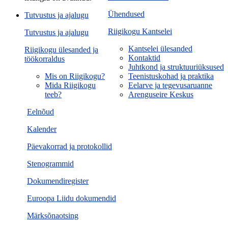
Ühendused
Tutvustus ja ajalugu
Riigikogu Kantselei
Tutvustus ja ajalugu
Kantselei ülesanded
Riigikogu ülesanded ja
Kontaktid
töökorraldus
Juhtkond ja struktuuriüksused
Mis on Riigikogu?
Teenistuskohad ja praktika
Mida Riigikogu
Eelarve ja tegevusaruanne
teeb?
Arenguseire Keskus
Eelnõud
Kalender
Päevakorrad ja protokollid
Stenogrammid
Dokumendiregister
Euroopa Liidu dokumendid
Märksõnaotsing