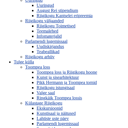
Uuringud
Uuringud
August Rei stipendium
Riigikogu Kantselei eripreemia
Riigikogu väljaanded
Riigikogu Toimetised
Teemalehed
Infomaterjalid
Parlamendi lugemissaal
Uudiskirjandus
Teabeallikad
Riigikogu arhiiv
Tulge külla
Toompea loss
Toompea loss ja Riigikogu hoone
Kunst ja sisearhitektuur
Pikk Hermann ja Toompea tornid
Riigikogu istungisaal
Valge saal
Ringkäik Toompea lossis
Külastage Riigikogu
Ekskursioonid
Kunstisaal ja näitused
Lahtiste uste päev
Parlamendi lugemissaal