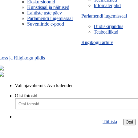
Ekskursioonid
Infomaterjalid
Kunstisaal ja näitused
Lahtiste uste päev
Parlamendi lugemissaal
Parlamendi lugemissaal
Suveniiride e-pood
Uudiskirjandus
Teabeallikad
Riigikogu arhiiv
Loss ja Riigikogu pildis
Vali ajavahemik
Ava kalender
Otsi fotosid
Tühista
Otsi