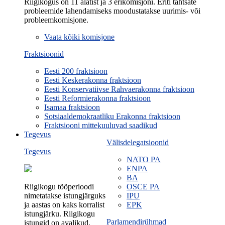
Riigikogus on 11 alatist ja 3 erikomisjoni. Eriti tähtsate
probleemide lahendamiseks moodustatakse uurimis- või
probleemkomisjone.
Vaata kõiki komisjone
Fraktsioonid
Eesti 200 fraktsioon
Eesti Keskerakonna fraktsioon
Eesti Konservatiivse Rahvaerakonna fraktsioon
Eesti Reformierakonna fraktsioon
Isamaa fraktsioon
Sotsiaaldemokraatliku Erakonna fraktsioon
Fraktsiooni mittekuuluvad saadikud
Tegevus
Välisdelegatsioonid
Tegevus
NATO PA
ENPA
BA
Riigikogu tööperioodi
OSCE PA
nimetatakse istungjärguks
IPU
ja aastas on kaks korralist
EPK
istungjärku. Riigikogu
Parlamendirühmad
istungid on avalikud.