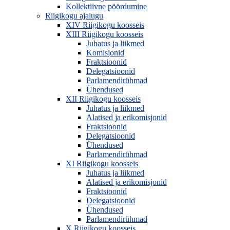
Kollektiivne pöördumine
Riigikogu ajalugu
XIV Riigikogu koosseis
XIII Riigikogu koosseis
Juhatus ja liikmed
Komisjonid
Fraktsioonid
Delegatsioonid
Parlamendirühmad
Ühendused
XII Riigikogu koosseis
Juhatus ja liikmed
Alatised ja erikomisjonid
Fraktsioonid
Delegatsioonid
Ühendused
Parlamendirühmad
XI Riigikogu koosseis
Juhatus ja liikmed
Alatised ja erikomisjonid
Fraktsioonid
Delegatsioonid
Ühendused
Parlamendirühmad
X Riigikogu koosseis