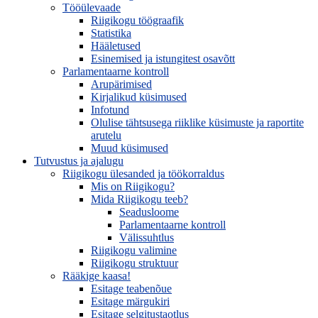
Tööülevaade
Riigikogu töögraafik
Statistika
Hääletused
Esinemised ja istungitest osavõtt
Parlamentaarne kontroll
Arupärimised
Kirjalikud küsimused
Infotund
Olulise tähtsusega riiklike küsimuste ja raportite
arutelu
Muud küsimused
Tutvustus ja ajalugu
Riigikogu ülesanded ja töökorraldus
Mis on Riigikogu?
Mida Riigikogu teeb?
Seadusloome
Parlamentaarne kontroll
Välissuhtlus
Riigikogu valimine
Riigikogu struktuur
Rääkige kaasa!
Esitage teabenõue
Esitage märgukiri
Esitage selgitustaotlus