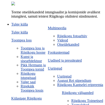
Teeme otseülekandeid istungisaalist ja komisjonide avalikest
istungitest, samuti teistest Riigikogu olulistest sündmustest.
Tulge külla
Multimeedia
Tulge külla
Riigikogu fotoarhiiv
Toompea loss
Videod
Otseülekanded
Toompea loss ja
Riigikogu hoone
Fookusteemad
Kunst ja
Uudised ja pressiteated
sisearhitektuur
Pikk Hermann ja
Uuringud
Toompea tornid
Riigikogu
Uuringud
istungisaal
August Rei stipendium
Valge saal
Riigikogu Kantselei eripreemia
Ringkäik
Toompea lossis
Riigikogu väljaanded
Külastage Riigikogu
Riigikogu Toimetised
Teemalehed