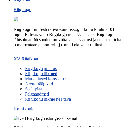
Riigikogu
Riigikogu on Eesti rahva esinduskogu, kuhu kuulub 101
liiget. Rahvas valib Riigikogu neljaks aastaks. Riigikogu
tähtsaimad ülesanded on võtta vastu seadusi ja otsuseid, teha
parlamentaarset kontrolli ja arendada välissuhtlust.
XV Riigikogu
Riigikogu juhatus
Riigikogu liikmed
Muudatused koosseisus
Arvud räägivad
Saali plaan
Palgaandmed
Riigikogu liikme hea tava
Komisjonid