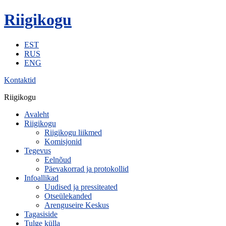
Riigikogu
EST
RUS
ENG
Kontaktid
Riigikogu
Avaleht
Riigikogu
Riigikogu liikmed
Komisjonid
Tegevus
Eelnõud
Päevakorrad ja protokollid
Infoallikad
Uudised ja pressiteated
Otseülekanded
Arenguseire Keskus
Tagasiside
Tulge külla