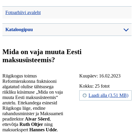
Fotoarhiivi avaleht
Kataloogipuu
Mida on vaja muuta Eesti
maksusüsteemis?
Riigikogus toimus
Kuupäev: 16.02.2023
Reformierakonna fraktsiooni
Kokku: 25 fotot
algatatud olulise tähtsusega
riikliku küsimuse „Mida on vaja
Laadi alla (3.51 MB)
muuta Eesti maksusüsteemis“
arutelu. Ettekandega esinesid
Riigikogu liige, endine
rahandusminister ja Maksuameti
peadirektor
Aivar Sõerd
,
ettevõtja
Ruth Oltjer
ning
maksuekspert
Hannes Udde
.