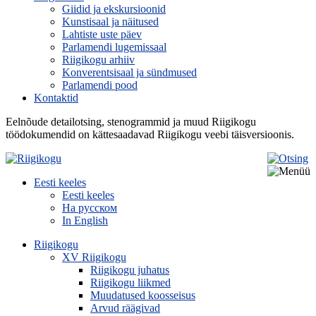
Giidid ja ekskursioonid
Kunstisaal ja näitused
Lahtiste uste päev
Parlamendi lugemissaal
Riigikogu arhiiv
Konverentsisaal ja sündmused
Parlamendi pood
Kontaktid
Eelnõude detailotsing, stenogrammid ja muud Riigikogu
töödokumendid on kättesaadavad Riigikogu veebi täisversioonis.
Eesti keeles
Eesti keeles
На русском
In English
Riigikogu
XV Riigikogu
Riigikogu juhatus
Riigikogu liikmed
Muudatused koosseisus
Arvud räägivad