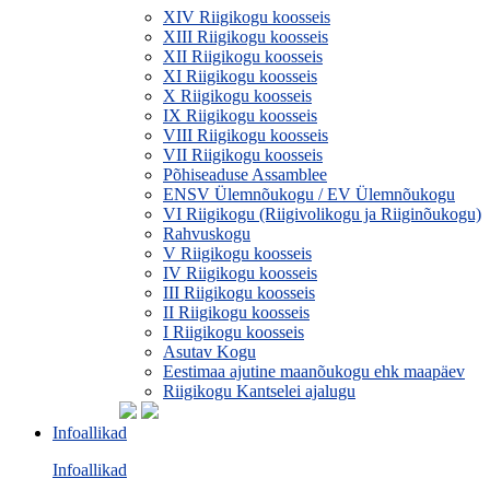
XIV Riigikogu koosseis
XIII Riigikogu koosseis
XII Riigikogu koosseis
XI Riigikogu koosseis
X Riigikogu koosseis
IX Riigikogu koosseis
VIII Riigikogu koosseis
VII Riigikogu koosseis
Põhiseaduse Assamblee
ENSV Ülemnõukogu / EV Ülemnõukogu
VI Riigikogu (Riigivolikogu ja Riiginõukogu)
Rahvuskogu
V Riigikogu koosseis
IV Riigikogu koosseis
III Riigikogu koosseis
II Riigikogu koosseis
I Riigikogu koosseis
Asutav Kogu
Eestimaa ajutine maanõukogu ehk maapäev
Riigikogu Kantselei ajalugu
Infoallikad
Infoallikad