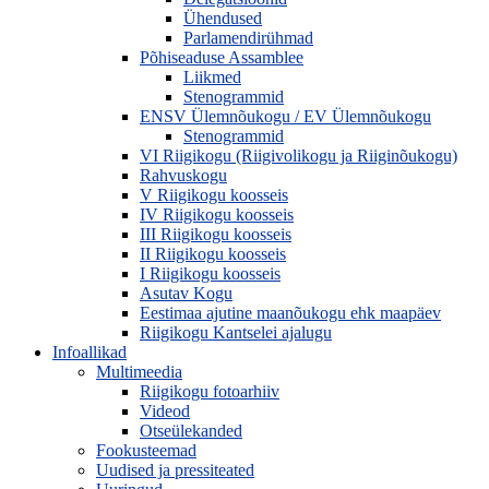
Ühendused
Parlamendirühmad
Põhiseaduse Assamblee
Liikmed
Stenogrammid
ENSV Ülemnõukogu / EV Ülemnõukogu
Stenogrammid
VI Riigikogu (Riigivolikogu ja Riiginõukogu)
Rahvuskogu
V Riigikogu koosseis
IV Riigikogu koosseis
III Riigikogu koosseis
II Riigikogu koosseis
I Riigikogu koosseis
Asutav Kogu
Eestimaa ajutine maanõukogu ehk maapäev
Riigikogu Kantselei ajalugu
Infoallikad
Multimeedia
Riigikogu fotoarhiiv
Videod
Otseülekanded
Fookusteemad
Uudised ja pressiteated