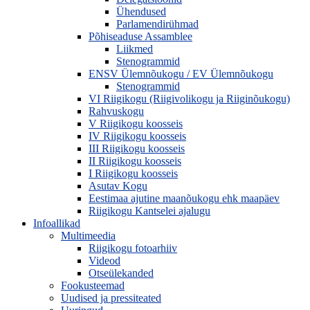
Ühendused
Parlamendirühmad
Põhiseaduse Assamblee
Liikmed
Stenogrammid
ENSV Ülemnõukogu / EV Ülemnõukogu
Stenogrammid
VI Riigikogu (Riigivolikogu ja Riiginõukogu)
Rahvuskogu
V Riigikogu koosseis
IV Riigikogu koosseis
III Riigikogu koosseis
II Riigikogu koosseis
I Riigikogu koosseis
Asutav Kogu
Eestimaa ajutine maanõukogu ehk maapäev
Riigikogu Kantselei ajalugu
Infoallikad
Multimeedia
Riigikogu fotoarhiiv
Videod
Otseülekanded
Fookusteemad
Uudised ja pressiteated