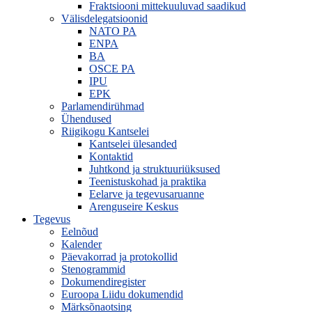
Fraktsiooni mittekuuluvad saadikud
Välisdelegatsioonid
NATO PA
ENPA
BA
OSCE PA
IPU
EPK
Parlamendirühmad
Ühendused
Riigikogu Kantselei
Kantselei ülesanded
Kontaktid
Juhtkond ja struktuuriüksused
Teenistuskohad ja praktika
Eelarve ja tegevusaruanne
Arenguseire Keskus
Tegevus
Eelnõud
Kalender
Päevakorrad ja protokollid
Stenogrammid
Dokumendiregister
Euroopa Liidu dokumendid
Märksõnaotsing