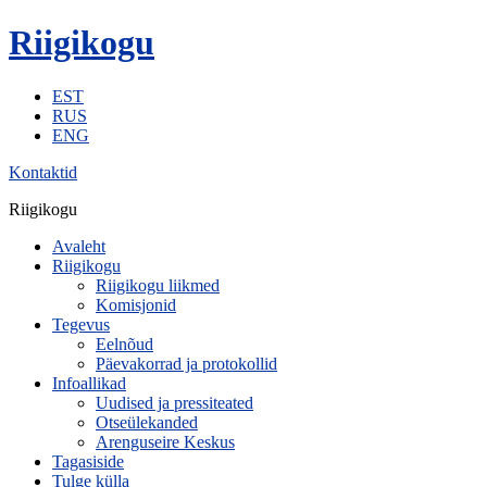
Riigikogu
EST
RUS
ENG
Kontaktid
Riigikogu
Avaleht
Riigikogu
Riigikogu liikmed
Komisjonid
Tegevus
Eelnõud
Päevakorrad ja protokollid
Infoallikad
Uudised ja pressiteated
Otseülekanded
Arenguseire Keskus
Tagasiside
Tulge külla