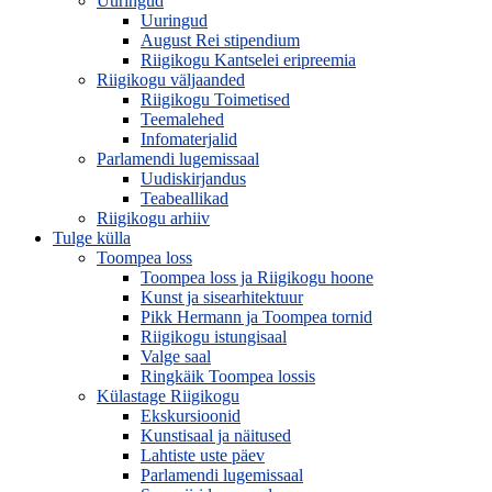
Uuringud
Uuringud
August Rei stipendium
Riigikogu Kantselei eripreemia
Riigikogu väljaanded
Riigikogu Toimetised
Teemalehed
Infomaterjalid
Parlamendi lugemissaal
Uudiskirjandus
Teabeallikad
Riigikogu arhiiv
Tulge külla
Toompea loss
Toompea loss ja Riigikogu hoone
Kunst ja sisearhitektuur
Pikk Hermann ja Toompea tornid
Riigikogu istungisaal
Valge saal
Ringkäik Toompea lossis
Külastage Riigikogu
Ekskursioonid
Kunstisaal ja näitused
Lahtiste uste päev
Parlamendi lugemissaal