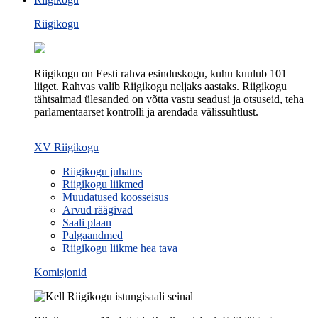
Riigikogu
Riigikogu on Eesti rahva esinduskogu, kuhu kuulub 101
liiget. Rahvas valib Riigikogu neljaks aastaks. Riigikogu
tähtsaimad ülesanded on võtta vastu seadusi ja otsuseid, teha
parlamentaarset kontrolli ja arendada välissuhtlust.
XV Riigikogu
Riigikogu juhatus
Riigikogu liikmed
Muudatused koosseisus
Arvud räägivad
Saali plaan
Palgaandmed
Riigikogu liikme hea tava
Komisjonid