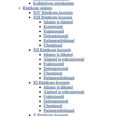
Kollektiivne pöördumine
Riigikogu ajalugu
XIV Riigikogu koosseis
XIII Riigikogu koosseis
Juhatus ja liikmed
Komisjonid
Fraktsioonid
Delegatsioonid
Parlamendirühmad
Ühendused
XII Riigikogu koosseis
Juhatus ja liikmed
Alatised ja erikomisjonid
Fraktsioonid
Delegatsioonid
Ühendused
Parlamendirühmad
XI Riigikogu koosseis
Juhatus ja liikmed
Alatised ja erikomisjonid
Fraktsioonid
Delegatsioonid
Ühendused
Parlamendirühmad
X Riigikogu koosseis