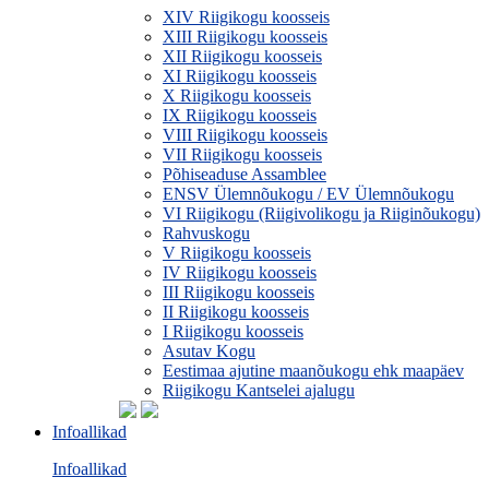
XIV Riigikogu koosseis
XIII Riigikogu koosseis
XII Riigikogu koosseis
XI Riigikogu koosseis
X Riigikogu koosseis
IX Riigikogu koosseis
VIII Riigikogu koosseis
VII Riigikogu koosseis
Põhiseaduse Assamblee
ENSV Ülemnõukogu / EV Ülemnõukogu
VI Riigikogu (Riigivolikogu ja Riiginõukogu)
Rahvuskogu
V Riigikogu koosseis
IV Riigikogu koosseis
III Riigikogu koosseis
II Riigikogu koosseis
I Riigikogu koosseis
Asutav Kogu
Eestimaa ajutine maanõukogu ehk maapäev
Riigikogu Kantselei ajalugu
Infoallikad
Infoallikad