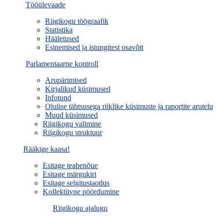
Tööülevaade
Riigikogu töögraafik
Statistika
Hääletused
Esinemised ja istungitest osavõtt
Parlamentaarne kontroll
Arupärimised
Kirjalikud küsimused
Infotund
Olulise tähtsusega riiklike küsimuste ja raportite arutelu
Muud küsimused
Riigikogu valimine
Riigikogu struktuur
Rääkige kaasa!
Esitage teabenõue
Esitage märgukiri
Esitage selgitustaotlus
Kollektiivne pöördumine
Riigikogu ajalugu