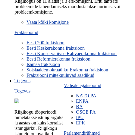
Riigikogus on 11 alatist ja 3 erikomisjoni. Eriti tähtsate
probleemide lahendamiseks moodustatakse uurimis- või
probleemkomisjone.
Vaata kõiki komisjone
Fraktsioonid
Eesti 200 fraktsioon
Eesti Keskerakonna fraktsioon
Eesti Konservatiivse Rahvaerakonna fraktsioon
Eesti Reformierakonna fraktsioon
Isamaa fraktsioon
Sotsiaaldemokraatliku Erakonna fraktsioon
Fraktsiooni mittekuuluvad saadikud
Tegevus
Välisdelegatsioonid
Tegevus
NATO PA
ENPA
BA
Riigikogu tööperioodi
OSCE PA
nimetatakse istungjärguks
IPU
ja aastas on kaks korralist
EPK
istungjärku. Riigikogu
Parlamendirühmad
istungid on avalikud.