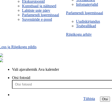
Ekskursioonid
Infomaterjalid
Kunstisaal ja näitused
Lahtiste uste päev
Parlamendi lugemissaal
Parlamendi lugemissaal
Suveniiride e-pood
Uudiskirjandus
Teabeallikad
Riigikogu arhiiv
Loss ja Riigikogu pildis
Vali ajavahemik
Ava kalender
Otsi fotosid
Tühista
Otsi