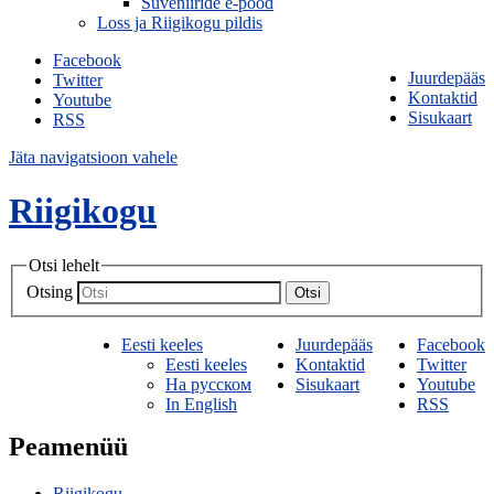
Suveniiride e-pood
Loss ja Riigikogu pildis
Facebook
Juurdepääs
Twitter
Kontaktid
Youtube
Sisukaart
RSS
Jäta navigatsioon vahele
Riigikogu
Otsi lehelt
Otsing
Otsi
Eesti keeles
Juurdepääs
Facebook
Eesti keeles
Kontaktid
Twitter
На русском
Sisukaart
Youtube
In English
RSS
Peamenüü
Riigikogu