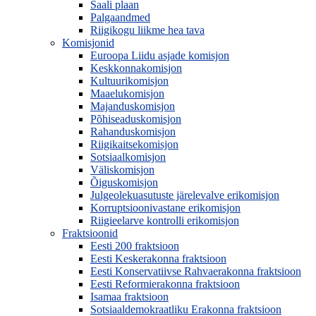
Saali plaan
Palgaandmed
Riigikogu liikme hea tava
Komisjonid
Euroopa Liidu asjade komisjon
Keskkonnakomisjon
Kultuurikomisjon
Maaelukomisjon
Majanduskomisjon
Põhiseaduskomisjon
Rahanduskomisjon
Riigikaitsekomisjon
Sotsiaalkomisjon
Väliskomisjon
Õiguskomisjon
Julgeolekuasutuste järelevalve erikomisjon
Korruptsioonivastane erikomisjon
Riigieelarve kontrolli erikomisjon
Fraktsioonid
Eesti 200 fraktsioon
Eesti Keskerakonna fraktsioon
Eesti Konservatiivse Rahvaerakonna fraktsioon
Eesti Reformierakonna fraktsioon
Isamaa fraktsioon
Sotsiaaldemokraatliku Erakonna fraktsioon