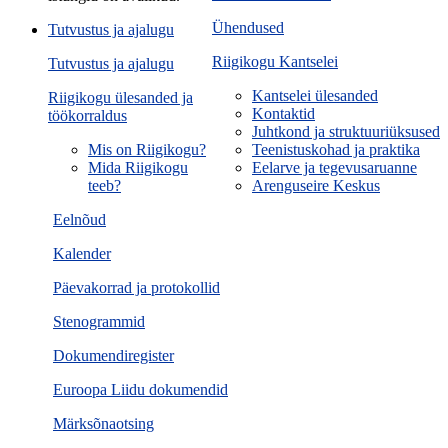
Ühendused
Tutvustus ja ajalugu
Riigikogu Kantselei
Tutvustus ja ajalugu
Kantselei ülesanded
Riigikogu ülesanded ja
Kontaktid
töökorraldus
Juhtkond ja struktuuriüksused
Mis on Riigikogu?
Teenistuskohad ja praktika
Mida Riigikogu
Eelarve ja tegevusaruanne
teeb?
Arenguseire Keskus
Eelnõud
Kalender
Päevakorrad ja protokollid
Stenogrammid
Dokumendiregister
Euroopa Liidu dokumendid
Märksõnaotsing