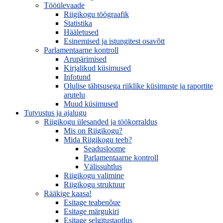
Tööülevaade
Riigikogu töögraafik
Statistika
Hääletused
Esinemised ja istungitest osavõtt
Parlamentaarne kontroll
Arupärimised
Kirjalikud küsimused
Infotund
Olulise tähtsusega riiklike küsimuste ja raportite
arutelu
Muud küsimused
Tutvustus ja ajalugu
Riigikogu ülesanded ja töökorraldus
Mis on Riigikogu?
Mida Riigikogu teeb?
Seadusloome
Parlamentaarne kontroll
Välissuhtlus
Riigikogu valimine
Riigikogu struktuur
Rääkige kaasa!
Esitage teabenõue
Esitage märgukiri
Esitage selgitustaotlus