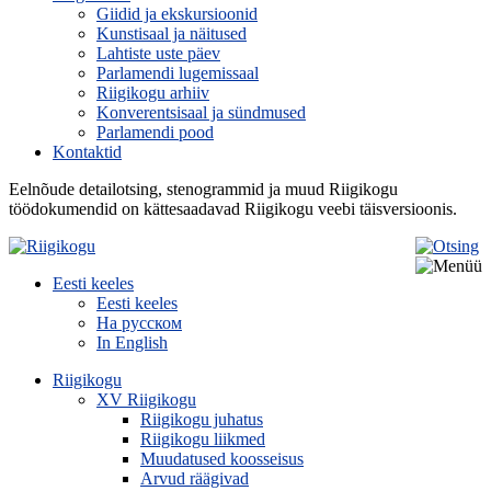
Giidid ja ekskursioonid
Kunstisaal ja näitused
Lahtiste uste päev
Parlamendi lugemissaal
Riigikogu arhiiv
Konverentsisaal ja sündmused
Parlamendi pood
Kontaktid
Eelnõude detailotsing, stenogrammid ja muud Riigikogu
töödokumendid on kättesaadavad Riigikogu veebi täisversioonis.
Eesti keeles
Eesti keeles
На русском
In English
Riigikogu
XV Riigikogu
Riigikogu juhatus
Riigikogu liikmed
Muudatused koosseisus
Arvud räägivad