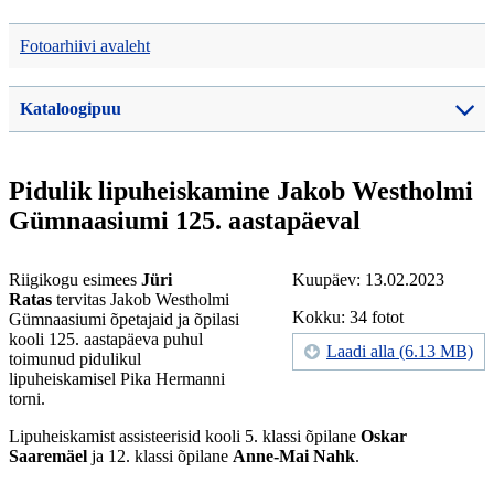
Fotoarhiivi avaleht
Kataloogipuu
Pidulik lipuheiskamine Jakob Westholmi
Gümnaasiumi 125. aastapäeval
Riigikogu esimees
Jüri
Kuupäev: 13.02.2023
Ratas
tervitas Jakob Westholmi
Kokku: 34 fotot
Gümnaasiumi õpetajaid ja õpilasi
kooli 125. aastapäeva puhul
Laadi alla (6.13 MB)
toimunud pidulikul
lipuheiskamisel Pika Hermanni
torni.
Lipuheiskamist assisteerisid kooli 5. klassi õpilane
Oskar
Saaremäel
ja 12. klassi õpilane
Anne-Mai Nahk
.