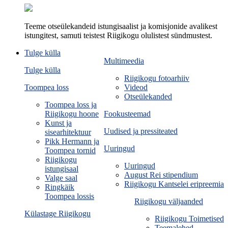
Teeme otseülekandeid istungisaalist ja komisjonide avalikest
istungitest, samuti teistest Riigikogu olulistest sündmustest.
Tulge külla
Multimeedia
Tulge külla
Riigikogu fotoarhiiv
Toompea loss
Videod
Otseülekanded
Toompea loss ja
Riigikogu hoone
Fookusteemad
Kunst ja
Uudised ja pressiteated
sisearhitektuur
Pikk Hermann ja
Uuringud
Toompea tornid
Riigikogu
Uuringud
istungisaal
August Rei stipendium
Valge saal
Riigikogu Kantselei eripreemia
Ringkäik
Toompea lossis
Riigikogu väljaanded
Külastage Riigikogu
Riigikogu Toimetised
Teemalehed