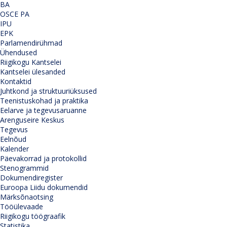
BA
OSCE PA
IPU
EPK
Parlamendirühmad
Ühendused
Riigikogu Kantselei
Kantselei ülesanded
Kontaktid
Juhtkond ja struktuuriüksused
Teenistuskohad ja praktika
Eelarve ja tegevusaruanne
Arenguseire Keskus
Tegevus
Eelnõud
Kalender
Päevakorrad ja protokollid
Stenogrammid
Dokumendiregister
Euroopa Liidu dokumendid
Märksõnaotsing
Tööülevaade
Riigikogu töögraafik
Statistika