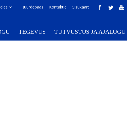
eeles
Juurdepääs
Kontaktid
Sisukaart
OGU
TEGEVUS
TUTVUSTUS JA AJALUGU