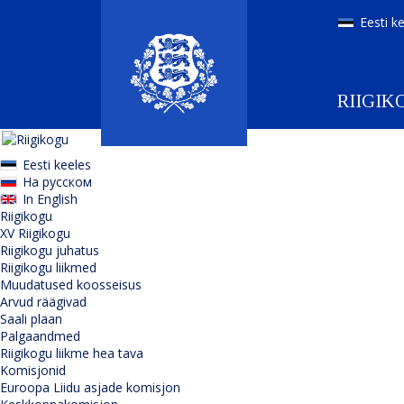
Eesti k
RIIGIK
Eesti keeles
На русском
In English
Riigikogu
XV Riigikogu
Riigikogu juhatus
Riigikogu liikmed
Muudatused koosseisus
Arvud räägivad
Saali plaan
Palgaandmed
Riigikogu liikme hea tava
Komisjonid
Euroopa Liidu asjade komisjon