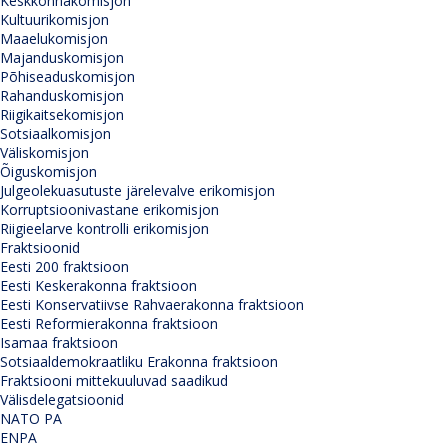
Keskkonnakomisjon
Kultuurikomisjon
Maaelukomisjon
Majanduskomisjon
Põhiseaduskomisjon
Rahanduskomisjon
Riigikaitsekomisjon
Sotsiaalkomisjon
Väliskomisjon
Õiguskomisjon
Julgeolekuasutuste järelevalve erikomisjon
Korruptsioonivastane erikomisjon
Riigieelarve kontrolli erikomisjon
Fraktsioonid
Eesti 200 fraktsioon
Eesti Keskerakonna fraktsioon
Eesti Konservatiivse Rahvaerakonna fraktsioon
Eesti Reformierakonna fraktsioon
Isamaa fraktsioon
Sotsiaaldemokraatliku Erakonna fraktsioon
Fraktsiooni mittekuuluvad saadikud
Välisdelegatsioonid
NATO PA
ENPA