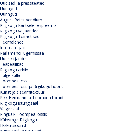
Uudised ja pressiteated
Uuringud
Uuringud
August Rei stipendium
Riigikogu Kantselei eripreemia
Riigikogu väljaanded
Riigikogu Toimetised
Teemalehed
Infomaterjalid
Parlamendi lugemissaal
Uudiskirjandus
Teabeallikad
Riigikogu arhiiv
Tulge külla
Toompea loss
Toompea loss ja Riigikogu hoone
Kunst ja sisearhitektuur
Pikk Hermann ja Toompea tornid
Riigikogu istungisaal
Valge saal
Ringkäik Toompea lossis
Külastage Riigikogu
Ekskursioonid
Kunstisaal ja näitused