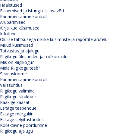
Hääletused
Esinemised ja istungitest osavõtt
Parlamentaarne kontroll
Arupärimised
Kirjalikud küsimused
Infotund
Olulise tähtsusega riiklike küsimuste ja raportite arutelu
Muud küsimused
Tutvustus ja ajalugu
Riigikogu ülesanded ja töökorraldus
Mis on Riigikogu?
Mida Riigikogu teeb?
Seadusloome
Parlamentaarne kontroll
Välissuhtlus
Riigikogu valimine
Riigikogu struktuur
Rääkige kaasa!
Esitage teabenõue
Esitage märgukiri
Esitage selgitustaotlus
Kollektiivne pöördumine
Riigikogu ajalugu