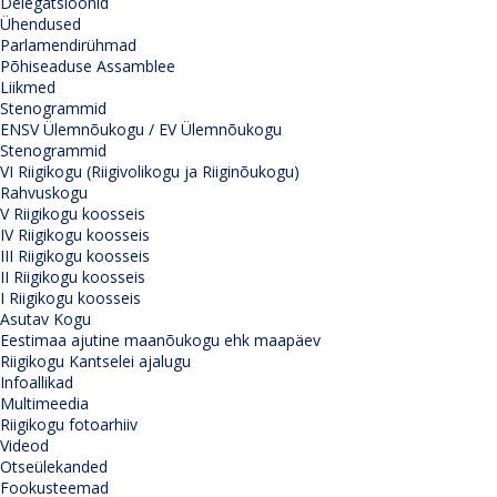
Delegatsioonid
Ühendused
Parlamendirühmad
Põhiseaduse Assamblee
Liikmed
Stenogrammid
ENSV Ülemnõukogu / EV Ülemnõukogu
Stenogrammid
VI Riigikogu (Riigivolikogu ja Riiginõukogu)
Rahvuskogu
V Riigikogu koosseis
IV Riigikogu koosseis
III Riigikogu koosseis
II Riigikogu koosseis
I Riigikogu koosseis
Asutav Kogu
Eestimaa ajutine maanõukogu ehk maapäev
Riigikogu Kantselei ajalugu
Infoallikad
Multimeedia
Riigikogu fotoarhiiv
Videod
Otseülekanded
Fookusteemad