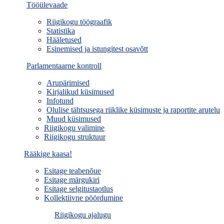
Tööülevaade
Riigikogu töögraafik
Statistika
Hääletused
Esinemised ja istungitest osavõtt
Parlamentaarne kontroll
Arupärimised
Kirjalikud küsimused
Infotund
Olulise tähtsusega riiklike küsimuste ja raportite arutelu
Muud küsimused
Riigikogu valimine
Riigikogu struktuur
Rääkige kaasa!
Esitage teabenõue
Esitage märgukiri
Esitage selgitustaotlus
Kollektiivne pöördumine
Riigikogu ajalugu