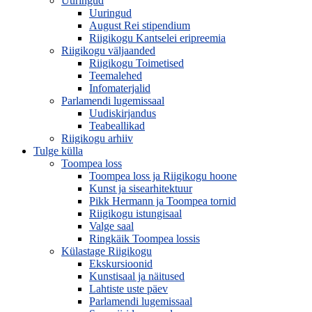
Uuringud
Uuringud
August Rei stipendium
Riigikogu Kantselei eripreemia
Riigikogu väljaanded
Riigikogu Toimetised
Teemalehed
Infomaterjalid
Parlamendi lugemissaal
Uudiskirjandus
Teabeallikad
Riigikogu arhiiv
Tulge külla
Toompea loss
Toompea loss ja Riigikogu hoone
Kunst ja sisearhitektuur
Pikk Hermann ja Toompea tornid
Riigikogu istungisaal
Valge saal
Ringkäik Toompea lossis
Külastage Riigikogu
Ekskursioonid
Kunstisaal ja näitused
Lahtiste uste päev
Parlamendi lugemissaal