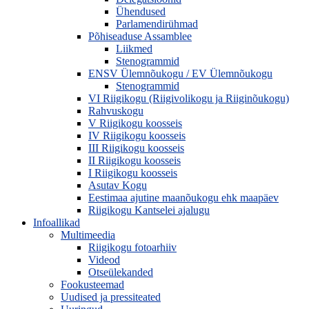
Ühendused
Parlamendirühmad
Põhiseaduse Assamblee
Liikmed
Stenogrammid
ENSV Ülemnõukogu / EV Ülemnõukogu
Stenogrammid
VI Riigikogu (Riigivolikogu ja Riiginõukogu)
Rahvuskogu
V Riigikogu koosseis
IV Riigikogu koosseis
III Riigikogu koosseis
II Riigikogu koosseis
I Riigikogu koosseis
Asutav Kogu
Eestimaa ajutine maanõukogu ehk maapäev
Riigikogu Kantselei ajalugu
Infoallikad
Multimeedia
Riigikogu fotoarhiiv
Videod
Otseülekanded
Fookusteemad
Uudised ja pressiteated