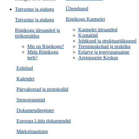
Ühendused
Tutvustus ja ajalugu
Riigikogu Kantselei
Tutvustus ja ajalugu
Kantselei ülesanded
Riigikogu ülesanded ja
Kontaktid
töökorraldus
Juhtkond ja struktuuriüksused
Mis on Riigikogu?
Teenistuskohad ja praktika
Mida Riigikogu
Eelarve ja tegevusaruanne
teeb?
Arenguseire Keskus
Eelnõud
Kalender
Päevakorrad ja protokollid
Stenogrammid
Dokumendiregister
Euroopa Liidu dokumendid
Märksõnaotsing