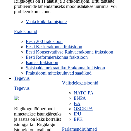
Riigikogus on 11 alatist ja 3 erikomisjoni. Eriti tähtsate
probleemide lahendamiseks moodustatakse uurimis- või
probleemkomisjone.
Vaata kõiki komisjone
Fraktsioonid
Eesti 200 fraktsioon
Eesti Keskerakonna fraktsioon
Eesti Konservatiivse Rahvaerakonna fraktsioon
Eesti Reformierakonna fraktsioon
Isamaa fraktsioon
Sotsiaaldemokraatliku Erakonna fraktsioon
Fraktsiooni mittekuuluvad saadikud
Tegevus
Välisdelegatsioonid
Tegevus
NATO PA
ENPA
BA
Riigikogu tööperioodi
OSCE PA
nimetatakse istungjärguks
IPU
ja aastas on kaks korralist
EPK
istungjärku. Riigikogu
Parlamendirühmad
istungid on avalikud.