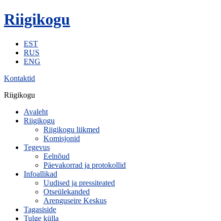
Riigikogu
EST
RUS
ENG
Kontaktid
Riigikogu
Avaleht
Riigikogu
Riigikogu liikmed
Komisjonid
Tegevus
Eelnõud
Päevakorrad ja protokollid
Infoallikad
Uudised ja pressiteated
Otseülekanded
Arenguseire Keskus
Tagasiside
Tulge külla