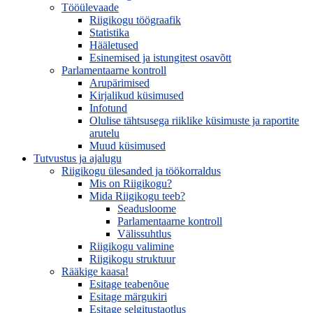
Tööülevaade
Riigikogu töögraafik
Statistika
Hääletused
Esinemised ja istungitest osavõtt
Parlamentaarne kontroll
Arupärimised
Kirjalikud küsimused
Infotund
Olulise tähtsusega riiklike küsimuste ja raportite
arutelu
Muud küsimused
Tutvustus ja ajalugu
Riigikogu ülesanded ja töökorraldus
Mis on Riigikogu?
Mida Riigikogu teeb?
Seadusloome
Parlamentaarne kontroll
Välissuhtlus
Riigikogu valimine
Riigikogu struktuur
Rääkige kaasa!
Esitage teabenõue
Esitage märgukiri
Esitage selgitustaotlus