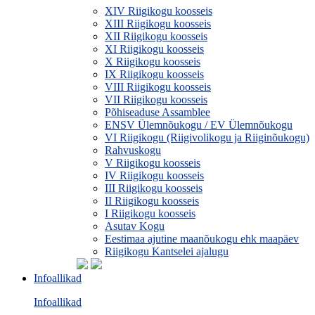
XIV Riigikogu koosseis
XIII Riigikogu koosseis
XII Riigikogu koosseis
XI Riigikogu koosseis
X Riigikogu koosseis
IX Riigikogu koosseis
VIII Riigikogu koosseis
VII Riigikogu koosseis
Põhiseaduse Assamblee
ENSV Ülemnõukogu / EV Ülemnõukogu
VI Riigikogu (Riigivolikogu ja Riiginõukogu)
Rahvuskogu
V Riigikogu koosseis
IV Riigikogu koosseis
III Riigikogu koosseis
II Riigikogu koosseis
I Riigikogu koosseis
Asutav Kogu
Eestimaa ajutine maanõukogu ehk maapäev
Riigikogu Kantselei ajalugu
Infoallikad
Infoallikad