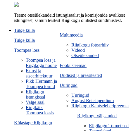
Teeme otseülekandeid istungisaalist ja komisjonide avalikest
istungitest, samuti teistest Riigikogu olulistest sündmustest.
Tulge külla
Multimeedia
Tulge külla
Riigikogu fotoarhiiv
Toompea loss
Videod
Otseülekanded
Toompea loss ja
Riigikogu hoone
Fookusteemad
Kunst ja
Uudised ja pressiteated
sisearhitektuur
Pikk Hermann ja
Uuringud
Toompea tornid
Riigikogu
Uuringud
istungisaal
August Rei stipendium
Valge saal
Riigikogu Kantselei eripreemia
Ringkäik
Toompea lossis
Riigikogu väljaanded
Külastage Riigikogu
Riigikogu Toimetised
Teemalehed