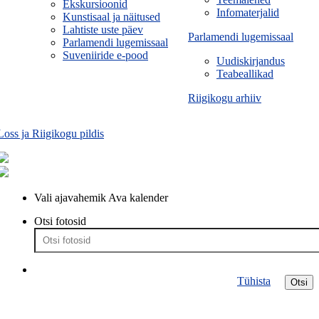
Ekskursioonid
Infomaterjalid
Kunstisaal ja näitused
Lahtiste uste päev
Parlamendi lugemissaal
Parlamendi lugemissaal
Suveniiride e-pood
Uudiskirjandus
Teabeallikad
Riigikogu arhiiv
Loss ja Riigikogu pildis
Vali ajavahemik
Ava kalender
Otsi fotosid
Tühista
Otsi