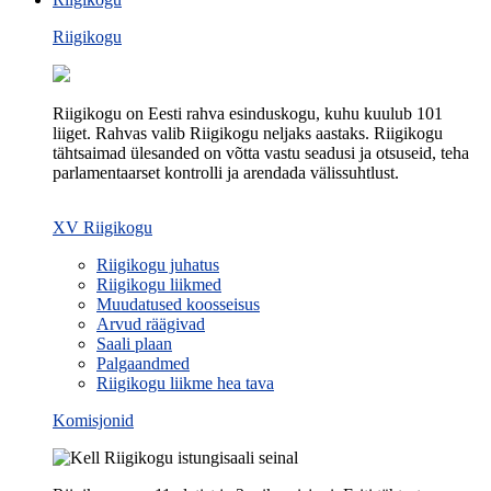
Riigikogu
Riigikogu on Eesti rahva esinduskogu, kuhu kuulub 101
liiget. Rahvas valib Riigikogu neljaks aastaks. Riigikogu
tähtsaimad ülesanded on võtta vastu seadusi ja otsuseid, teha
parlamentaarset kontrolli ja arendada välissuhtlust.
XV Riigikogu
Riigikogu juhatus
Riigikogu liikmed
Muudatused koosseisus
Arvud räägivad
Saali plaan
Palgaandmed
Riigikogu liikme hea tava
Komisjonid