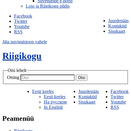
Suveniiride e-pood
Loss ja Riigikogu pildis
Facebook
Juurdepääs
Twitter
Kontaktid
Youtube
Sisukaart
RSS
Jäta navigatsioon vahele
Riigikogu
Otsi lehelt
Otsing
Otsi
Eesti keeles
Juurdepääs
Facebook
Eesti keeles
Kontaktid
Twitter
На русском
Sisukaart
Youtube
In English
RSS
Peamenüü
Riigikogu