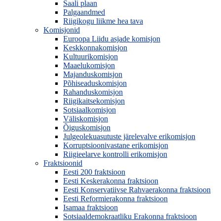
Saali plaan
Palgaandmed
Riigikogu liikme hea tava
Komisjonid
Euroopa Liidu asjade komisjon
Keskkonnakomisjon
Kultuurikomisjon
Maaelukomisjon
Majanduskomisjon
Põhiseaduskomisjon
Rahanduskomisjon
Riigikaitsekomisjon
Sotsiaalkomisjon
Väliskomisjon
Õiguskomisjon
Julgeolekuasutuste järelevalve erikomisjon
Korruptsioonivastane erikomisjon
Riigieelarve kontrolli erikomisjon
Fraktsioonid
Eesti 200 fraktsioon
Eesti Keskerakonna fraktsioon
Eesti Konservatiivse Rahvaerakonna fraktsioon
Eesti Reformierakonna fraktsioon
Isamaa fraktsioon
Sotsiaaldemokraatliku Erakonna fraktsioon