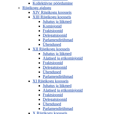
Kollektiivne pöördumine
Riigikogu ajalugu
XIV Riigikogu koosseis
XIII Riigikogu koosseis
Juhatus ja liikmed
Komisjonid
Fraktsioonid
Delegatsioonid
Parlamendirühmad
Ühendused
XII Riigikogu koosseis
Juhatus ja liikmed
Alatised ja erikomisjonid
Fraktsioonid
Delegatsioonid
Ühendused
Parlamendirühmad
XI Riigikogu koosseis
Juhatus ja liikmed
Alatised ja erikomisjonid
Fraktsioonid
Delegatsioonid
Ühendused
Parlamendirühmad
X Riigikogu koosseis