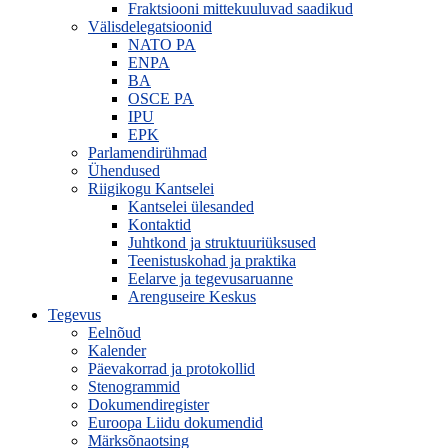
Fraktsiooni mittekuuluvad saadikud
Välisdelegatsioonid
NATO PA
ENPA
BA
OSCE PA
IPU
EPK
Parlamendirühmad
Ühendused
Riigikogu Kantselei
Kantselei ülesanded
Kontaktid
Juhtkond ja struktuuriüksused
Teenistuskohad ja praktika
Eelarve ja tegevusaruanne
Arenguseire Keskus
Tegevus
Eelnõud
Kalender
Päevakorrad ja protokollid
Stenogrammid
Dokumendiregister
Euroopa Liidu dokumendid
Märksõnaotsing