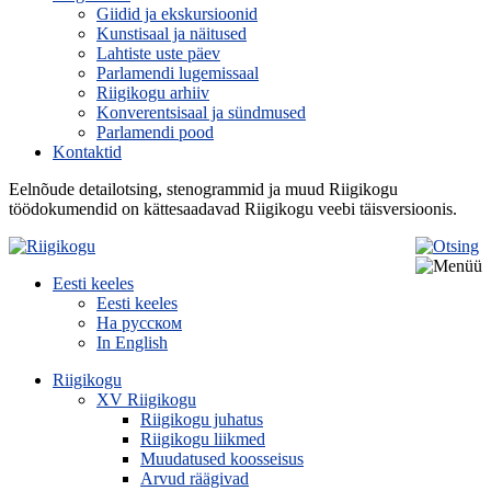
Giidid ja ekskursioonid
Kunstisaal ja näitused
Lahtiste uste päev
Parlamendi lugemissaal
Riigikogu arhiiv
Konverentsisaal ja sündmused
Parlamendi pood
Kontaktid
Eelnõude detailotsing, stenogrammid ja muud Riigikogu
töödokumendid on kättesaadavad Riigikogu veebi täisversioonis.
Eesti keeles
Eesti keeles
На русском
In English
Riigikogu
XV Riigikogu
Riigikogu juhatus
Riigikogu liikmed
Muudatused koosseisus
Arvud räägivad