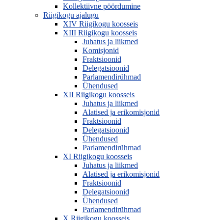
Kollektiivne pöördumine
Riigikogu ajalugu
XIV Riigikogu koosseis
XIII Riigikogu koosseis
Juhatus ja liikmed
Komisjonid
Fraktsioonid
Delegatsioonid
Parlamendirühmad
Ühendused
XII Riigikogu koosseis
Juhatus ja liikmed
Alatised ja erikomisjonid
Fraktsioonid
Delegatsioonid
Ühendused
Parlamendirühmad
XI Riigikogu koosseis
Juhatus ja liikmed
Alatised ja erikomisjonid
Fraktsioonid
Delegatsioonid
Ühendused
Parlamendirühmad
X Riigikogu koosseis