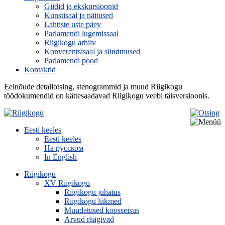
Giidid ja ekskursioonid
Kunstisaal ja näitused
Lahtiste uste päev
Parlamendi lugemissaal
Riigikogu arhiiv
Konverentsisaal ja sündmused
Parlamendi pood
Kontaktid
Eelnõude detailotsing, stenogrammid ja muud Riigikogu
töödokumendid on kättesaadavad Riigikogu veebi täisversioonis.
Eesti keeles
Eesti keeles
На русском
In English
Riigikogu
XV Riigikogu
Riigikogu juhatus
Riigikogu liikmed
Muudatused koosseisus
Arvud räägivad