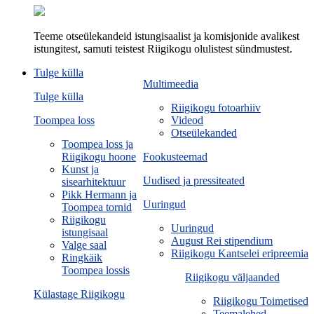
Teeme otseülekandeid istungisaalist ja komisjonide avalikest
istungitest, samuti teistest Riigikogu olulistest sündmustest.
Tulge külla
Multimeedia
Tulge külla
Riigikogu fotoarhiiv
Toompea loss
Videod
Otseülekanded
Toompea loss ja
Riigikogu hoone
Fookusteemad
Kunst ja
Uudised ja pressiteated
sisearhitektuur
Pikk Hermann ja
Uuringud
Toompea tornid
Riigikogu
Uuringud
istungisaal
August Rei stipendium
Valge saal
Riigikogu Kantselei eripreemia
Ringkäik
Toompea lossis
Riigikogu väljaanded
Külastage Riigikogu
Riigikogu Toimetised
Teemalehed