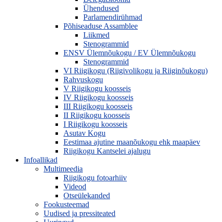
Ühendused
Parlamendirühmad
Põhiseaduse Assamblee
Liikmed
Stenogrammid
ENSV Ülemnõukogu / EV Ülemnõukogu
Stenogrammid
VI Riigikogu (Riigivolikogu ja Riiginõukogu)
Rahvuskogu
V Riigikogu koosseis
IV Riigikogu koosseis
III Riigikogu koosseis
II Riigikogu koosseis
I Riigikogu koosseis
Asutav Kogu
Eestimaa ajutine maanõukogu ehk maapäev
Riigikogu Kantselei ajalugu
Infoallikad
Multimeedia
Riigikogu fotoarhiiv
Videod
Otseülekanded
Fookusteemad
Uudised ja pressiteated