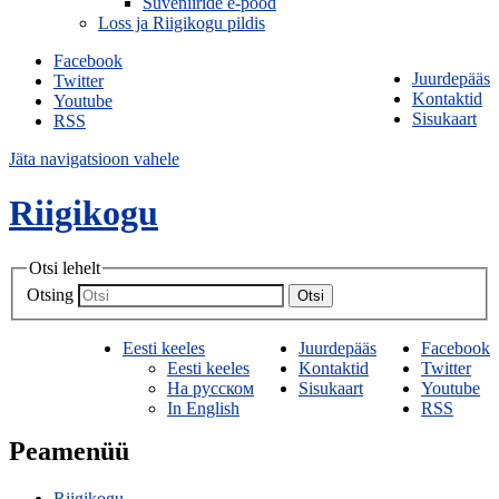
Suveniiride e-pood
Loss ja Riigikogu pildis
Facebook
Juurdepääs
Twitter
Kontaktid
Youtube
Sisukaart
RSS
Jäta navigatsioon vahele
Riigikogu
Otsi lehelt
Otsing
Otsi
Eesti keeles
Juurdepääs
Facebook
Eesti keeles
Kontaktid
Twitter
На русском
Sisukaart
Youtube
In English
RSS
Peamenüü
Riigikogu