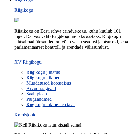
Riigikogu
Riigikogu on Eesti rahva esinduskogu, kuhu kuulub 101
liiget. Rahvas valib Riigikogu neljaks aastaks. Riigikogu
tähtsaimad ülesanded on võtta vastu seadusi ja otsuseid, teha
parlamentaarset kontrolli ja arendada välissuhtlust.
XV Riigikogu
Riigikogu juhatus
Riigikogu liikmed
Muudatused koosseisus
Arvud räägivad
Saali plaan
Palgaandmed
Riigikogu liikme hea tava
Komisjonid