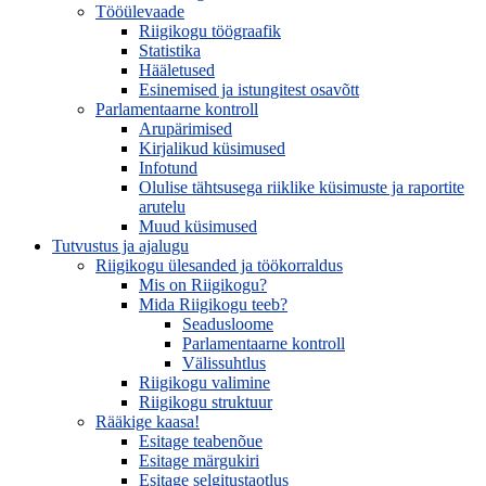
Tööülevaade
Riigikogu töögraafik
Statistika
Hääletused
Esinemised ja istungitest osavõtt
Parlamentaarne kontroll
Arupärimised
Kirjalikud küsimused
Infotund
Olulise tähtsusega riiklike küsimuste ja raportite
arutelu
Muud küsimused
Tutvustus ja ajalugu
Riigikogu ülesanded ja töökorraldus
Mis on Riigikogu?
Mida Riigikogu teeb?
Seadusloome
Parlamentaarne kontroll
Välissuhtlus
Riigikogu valimine
Riigikogu struktuur
Rääkige kaasa!
Esitage teabenõue
Esitage märgukiri
Esitage selgitustaotlus