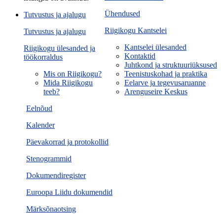
Ühendused
Tutvustus ja ajalugu
Riigikogu Kantselei
Tutvustus ja ajalugu
Kantselei ülesanded
Riigikogu ülesanded ja
Kontaktid
töökorraldus
Juhtkond ja struktuuriüksused
Mis on Riigikogu?
Teenistuskohad ja praktika
Mida Riigikogu
Eelarve ja tegevusaruanne
teeb?
Arenguseire Keskus
Eelnõud
Kalender
Päevakorrad ja protokollid
Stenogrammid
Dokumendiregister
Euroopa Liidu dokumendid
Märksõnaotsing