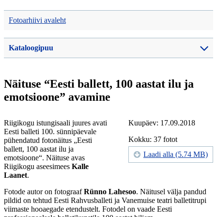
Fotoarhiivi avaleht
Kataloogipuu
Näituse “Eesti ballett, 100 aastat ilu ja
emotsioone” avamine
Riigikogu istungisaali juures avati
Kuupäev: 17.09.2018
Eesti balleti 100. sünnipäevale
Kokku: 37 fotot
pühendatud fotonäitus „Eesti
ballett, 100 aastat ilu ja
Laadi alla (5.74 MB)
emotsioone“. Näituse avas
Riigikogu aseesimees
Kalle
Laanet
.
Fotode autor on fotograaf
Rünno Lahesoo
. Näitusel välja pandud
pildid on tehtud Eesti Rahvusballeti ja Vanemuise teatri balletitrupi
viimaste hooaegade etendustelt. Fotodel on vaade Eesti