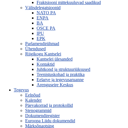
Fraktsiooni mittekuuluvad saadikud
Välisdelegatsioonid
NATO PA
ENPA
BA
OSCE PA
IPU
EPK
Parlamendirühmad
Ühendused
Riigikogu Kantselei
Kantselei ülesanded
Kontaktid
Juhtkond ja struktuuriüksused
Teenistuskohad ja praktika
Eelarve ja tegevusaruanne
Arenguseire Keskus
Tegevus
Eelnõud
Kalender
Päevakorrad ja protokollid
Stenogrammid
Dokumendiregister
Euroopa Liidu dokumendid
Märksõnaotsing