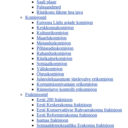
Saali plaan
Palgaandmed
Riigikogu liikme hea tava
Komisjonid
Euroopa Liidu asjade komisjon
Keskkonnakomisjon
Kultuurikomisjon
Maaelukomisjon
Majanduskomisjon
Põhiseaduskomisjon
Rahanduskomisjon
Riigikaitsekomisjon
Sotsiaalkomisjon
Väliskomisjon
Õiguskomisjon
Julgeolekuasutuste järelevalve erikomisjon
Korruptsioonivastane erikomisjon
Riigieelarve kontrolli erikomisjon
Fraktsioonid
Eesti 200 fraktsioon
Eesti Keskerakonna fraktsioon
Eesti Konservatiivse Rahvaerakonna fraktsioon
Eesti Reformierakonna fraktsioon
Isamaa fraktsioon
Sotsiaaldemokraatliku Erakonna fraktsioon