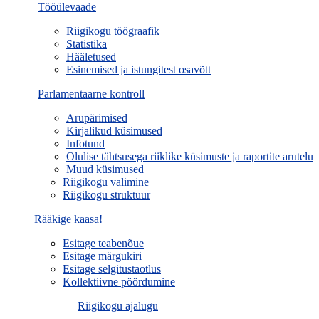
Tööülevaade
Riigikogu töögraafik
Statistika
Hääletused
Esinemised ja istungitest osavõtt
Parlamentaarne kontroll
Arupärimised
Kirjalikud küsimused
Infotund
Olulise tähtsusega riiklike küsimuste ja raportite arutelu
Muud küsimused
Riigikogu valimine
Riigikogu struktuur
Rääkige kaasa!
Esitage teabenõue
Esitage märgukiri
Esitage selgitustaotlus
Kollektiivne pöördumine
Riigikogu ajalugu