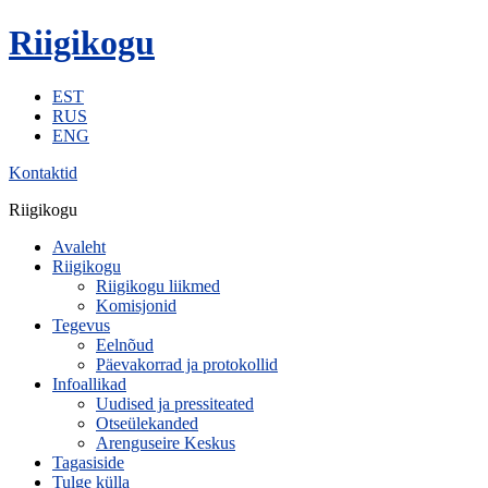
Riigikogu
EST
RUS
ENG
Kontaktid
Riigikogu
Avaleht
Riigikogu
Riigikogu liikmed
Komisjonid
Tegevus
Eelnõud
Päevakorrad ja protokollid
Infoallikad
Uudised ja pressiteated
Otseülekanded
Arenguseire Keskus
Tagasiside
Tulge külla