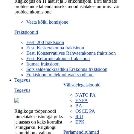
Riigikogus on 11 alatist ja 3 erikomisjoni. Eriti tähtsate
probleemide lahendamiseks moodustatakse uurimis- või
probleemkomisjone.
Vaata kõiki komisjone
Fraktsioonid
Eesti 200 fraktsioon
Eesti Keskerakonna fraktsioon
Eesti Konservatiivse Rahvaerakonna fraktsioon
Eesti Reformierakonna fraktsioon
Isamaa fraktsioon
Sotsiaaldemokraatliku Erakonna fraktsioon
Fraktsiooni mittekuuluvad saadikud
Tegevus
Välisdelegatsioonid
Tegevus
NATO PA
ENPA
BA
Riigikogu tööperioodi
OSCE PA
nimetatakse istungjärguks
IPU
ja aastas on kaks korralist
EPK
istungjärku. Riigikogu
Parlamendirühmad
istungid on avalikud.