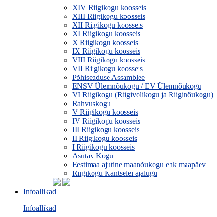
XIV Riigikogu koosseis
XIII Riigikogu koosseis
XII Riigikogu koosseis
XI Riigikogu koosseis
X Riigikogu koosseis
IX Riigikogu koosseis
VIII Riigikogu koosseis
VII Riigikogu koosseis
Põhiseaduse Assamblee
ENSV Ülemnõukogu / EV Ülemnõukogu
VI Riigikogu (Riigivolikogu ja Riiginõukogu)
Rahvuskogu
V Riigikogu koosseis
IV Riigikogu koosseis
III Riigikogu koosseis
II Riigikogu koosseis
I Riigikogu koosseis
Asutav Kogu
Eestimaa ajutine maanõukogu ehk maapäev
Riigikogu Kantselei ajalugu
Infoallikad
Infoallikad