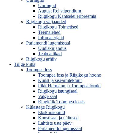
Uuringud
Uuringud
August Rei stipendium
Riigikogu Kantselei eripreemia
Riigikogu väljaanded
Riigikogu Toimetised
Teemalehed
Infomaterjalid
Parlamendi lugemissaal
Uudiskirjandus
Teabeallikad
Riigikogu arhiiv
Tulge külla
Toompea loss
Toompea loss ja Riigikogu hoone
Kunst ja sisearhitektuur
Pikk Hermann ja Toompea tornid
Riigikogu istungisaal
Valge saal
Ringkäik Toompea lossis
Külastage Riigikogu
Ekskursioonid
Kunstisaal ja näitused
Lahtiste uste päev
Parlamendi lugemissaal