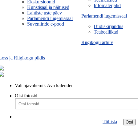
Ekskursioonid
Infomaterjalid
Kunstisaal ja näitused
Lahtiste uste päev
Parlamendi lugemissaal
Parlamendi lugemissaal
Suveniiride e-pood
Uudiskirjandus
Teabeallikad
Riigikogu arhiiv
Loss ja Riigikogu pildis
Vali ajavahemik
Ava kalender
Otsi fotosid
Tühista
Otsi