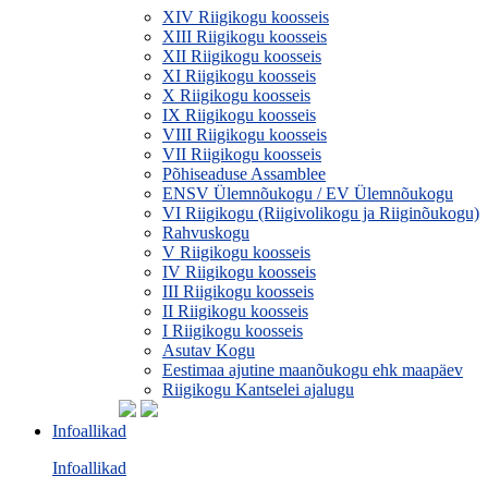
XIV Riigikogu koosseis
XIII Riigikogu koosseis
XII Riigikogu koosseis
XI Riigikogu koosseis
X Riigikogu koosseis
IX Riigikogu koosseis
VIII Riigikogu koosseis
VII Riigikogu koosseis
Põhiseaduse Assamblee
ENSV Ülemnõukogu / EV Ülemnõukogu
VI Riigikogu (Riigivolikogu ja Riiginõukogu)
Rahvuskogu
V Riigikogu koosseis
IV Riigikogu koosseis
III Riigikogu koosseis
II Riigikogu koosseis
I Riigikogu koosseis
Asutav Kogu
Eestimaa ajutine maanõukogu ehk maapäev
Riigikogu Kantselei ajalugu
Infoallikad
Infoallikad