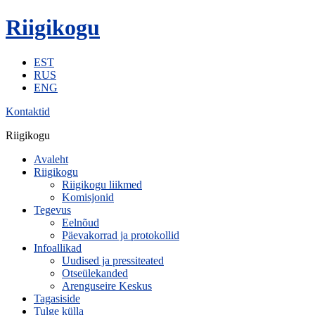
Riigikogu
EST
RUS
ENG
Kontaktid
Riigikogu
Avaleht
Riigikogu
Riigikogu liikmed
Komisjonid
Tegevus
Eelnõud
Päevakorrad ja protokollid
Infoallikad
Uudised ja pressiteated
Otseülekanded
Arenguseire Keskus
Tagasiside
Tulge külla