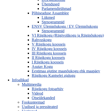
Ühendused
Parlamendirühmad
Põhiseaduse Assamblee
Liikmed
Stenogrammid
ENSV Ülemnõukogu / EV Ülemnõukogu
Stenogrammid
VI Riigikogu (Riigivolikogu ja Riiginõukogu)
Rahvuskogu
V Riigikogu koosseis
IV Riigikogu koosseis
III Riigikogu koosseis
II Riigikogu koosseis
I Riigikogu koosseis
Asutav Kogu
Eestimaa ajutine maanõukogu ehk maapäev
Riigikogu Kantselei ajalugu
Infoallikad
Multimeedia
Riigikogu fotoarhiiv
Videod
Otseülekanded
Fookusteemad
Uudised ja pressiteated