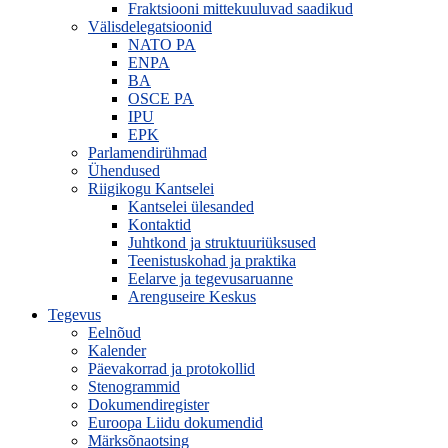
Fraktsiooni mittekuuluvad saadikud
Välisdelegatsioonid
NATO PA
ENPA
BA
OSCE PA
IPU
EPK
Parlamendirühmad
Ühendused
Riigikogu Kantselei
Kantselei ülesanded
Kontaktid
Juhtkond ja struktuuriüksused
Teenistuskohad ja praktika
Eelarve ja tegevusaruanne
Arenguseire Keskus
Tegevus
Eelnõud
Kalender
Päevakorrad ja protokollid
Stenogrammid
Dokumendiregister
Euroopa Liidu dokumendid
Märksõnaotsing