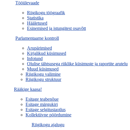
Tööülevaade
Riigikogu töögraafik
Statistika
Hääletused
Esinemised ja istungitest osavõtt
Parlamentaarne kontroll
Arupärimised
Kirjalikud küsimused
Infotund
Olulise tähtsusega riiklike küsimuste ja raportite arutelu
Muud küsimused
Riigikogu valimine
Riigikogu struktuur
Rääkige kaasa!
Esitage teabenõue
Esitage märgukiri
Esitage selgitustaotlus
Kollektiivne pöördumine
Riigikogu ajalugu