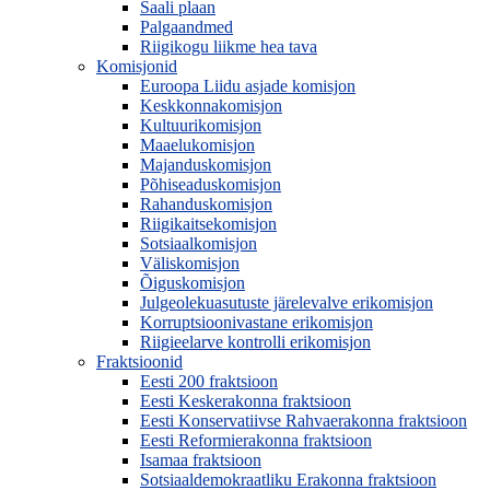
Saali plaan
Palgaandmed
Riigikogu liikme hea tava
Komisjonid
Euroopa Liidu asjade komisjon
Keskkonnakomisjon
Kultuurikomisjon
Maaelukomisjon
Majanduskomisjon
Põhiseaduskomisjon
Rahanduskomisjon
Riigikaitsekomisjon
Sotsiaalkomisjon
Väliskomisjon
Õiguskomisjon
Julgeolekuasutuste järelevalve erikomisjon
Korruptsioonivastane erikomisjon
Riigieelarve kontrolli erikomisjon
Fraktsioonid
Eesti 200 fraktsioon
Eesti Keskerakonna fraktsioon
Eesti Konservatiivse Rahvaerakonna fraktsioon
Eesti Reformierakonna fraktsioon
Isamaa fraktsioon
Sotsiaaldemokraatliku Erakonna fraktsioon