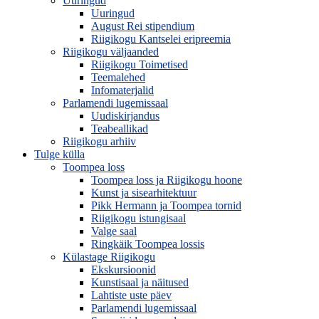
Uuringud
Uuringud
August Rei stipendium
Riigikogu Kantselei eripreemia
Riigikogu väljaanded
Riigikogu Toimetised
Teemalehed
Infomaterjalid
Parlamendi lugemissaal
Uudiskirjandus
Teabeallikad
Riigikogu arhiiv
Tulge külla
Toompea loss
Toompea loss ja Riigikogu hoone
Kunst ja sisearhitektuur
Pikk Hermann ja Toompea tornid
Riigikogu istungisaal
Valge saal
Ringkäik Toompea lossis
Külastage Riigikogu
Ekskursioonid
Kunstisaal ja näitused
Lahtiste uste päev
Parlamendi lugemissaal