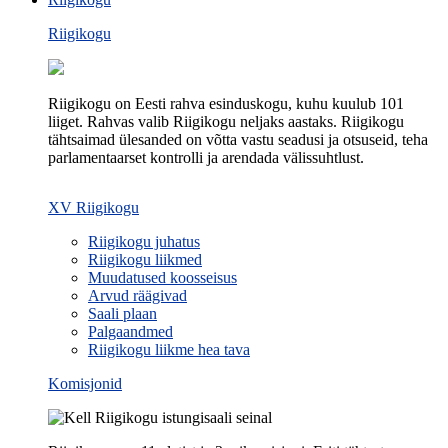
Riigikogu
Riigikogu on Eesti rahva esinduskogu, kuhu kuulub 101
liiget. Rahvas valib Riigikogu neljaks aastaks. Riigikogu
tähtsaimad ülesanded on võtta vastu seadusi ja otsuseid, teha
parlamentaarset kontrolli ja arendada välissuhtlust.
XV Riigikogu
Riigikogu juhatus
Riigikogu liikmed
Muudatused koosseisus
Arvud räägivad
Saali plaan
Palgaandmed
Riigikogu liikme hea tava
Komisjonid