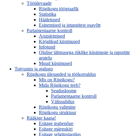
Tööülevaade
Riigikogu töögraafik
Statistika
Hääletused
Esinemised ja istungitest osavõtt
Parlamentaarne kontroll
Arupärimised
Kirjalikud küsimused
Infotund
Olulise tähtsusega riiklike küsimuste ja raportite
arutelu
Muud küsimused
Tutvustus ja ajalugu
Riigikogu ülesanded ja töökorraldus
Mis on Riigikogu?
Mida Riigikogu teeb?
Seadusloome
Parlamentaarne kontroll
Välissuhtlus
Riigikogu valimine
Riigikogu struktuur
Rääkige kaasa!
Esitage teabenõue
Esitage märgukiri
Esitage selgitustaotlus