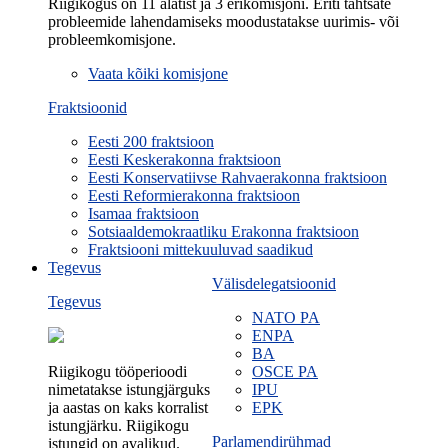
Riigikogus on 11 alatist ja 3 erikomisjoni. Eriti tähtsate
probleemide lahendamiseks moodustatakse uurimis- või
probleemkomisjone.
Vaata kõiki komisjone
Fraktsioonid
Eesti 200 fraktsioon
Eesti Keskerakonna fraktsioon
Eesti Konservatiivse Rahvaerakonna fraktsioon
Eesti Reformierakonna fraktsioon
Isamaa fraktsioon
Sotsiaaldemokraatliku Erakonna fraktsioon
Fraktsiooni mittekuuluvad saadikud
Tegevus
Välisdelegatsioonid
Tegevus
NATO PA
ENPA
BA
Riigikogu tööperioodi
OSCE PA
nimetatakse istungjärguks
IPU
ja aastas on kaks korralist
EPK
istungjärku. Riigikogu
Parlamendirühmad
istungid on avalikud.