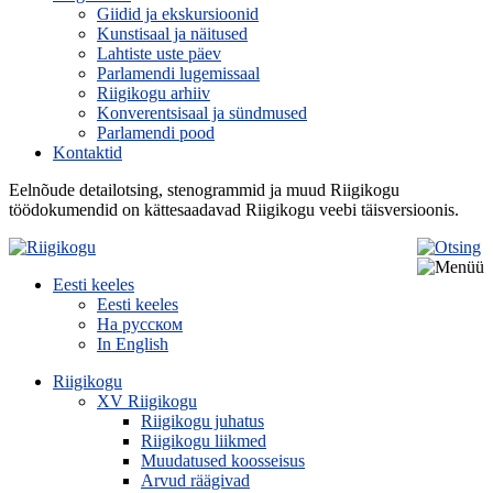
Giidid ja ekskursioonid
Kunstisaal ja näitused
Lahtiste uste päev
Parlamendi lugemissaal
Riigikogu arhiiv
Konverentsisaal ja sündmused
Parlamendi pood
Kontaktid
Eelnõude detailotsing, stenogrammid ja muud Riigikogu
töödokumendid on kättesaadavad Riigikogu veebi täisversioonis.
Eesti keeles
Eesti keeles
На русском
In English
Riigikogu
XV Riigikogu
Riigikogu juhatus
Riigikogu liikmed
Muudatused koosseisus
Arvud räägivad