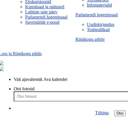
Ekskursioonid
Infomaterjalid
Kunstisaal ja näitused
Lahtiste uste päev
Parlamendi lugemissaal
Parlamendi lugemissaal
Suveniiride e-pood
Uudiskirjandus
Teabeallikad
Riigikogu arhiiv
Loss ja Riigikogu pildis
Vali ajavahemik
Ava kalender
Otsi fotosid
Tühista
Otsi