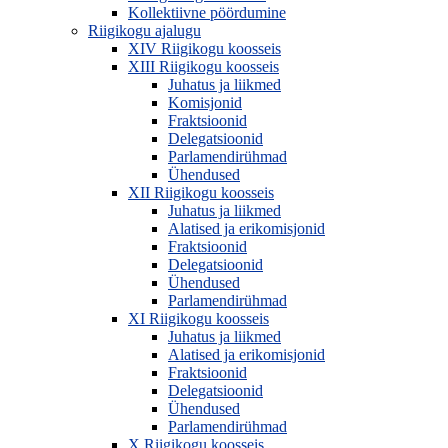
Kollektiivne pöördumine
Riigikogu ajalugu
XIV Riigikogu koosseis
XIII Riigikogu koosseis
Juhatus ja liikmed
Komisjonid
Fraktsioonid
Delegatsioonid
Parlamendirühmad
Ühendused
XII Riigikogu koosseis
Juhatus ja liikmed
Alatised ja erikomisjonid
Fraktsioonid
Delegatsioonid
Ühendused
Parlamendirühmad
XI Riigikogu koosseis
Juhatus ja liikmed
Alatised ja erikomisjonid
Fraktsioonid
Delegatsioonid
Ühendused
Parlamendirühmad
X Riigikogu koosseis