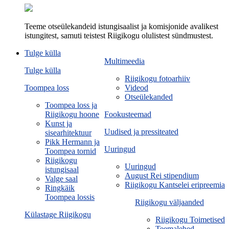
Teeme otseülekandeid istungisaalist ja komisjonide avalikest
istungitest, samuti teistest Riigikogu olulistest sündmustest.
Tulge külla
Multimeedia
Tulge külla
Riigikogu fotoarhiiv
Toompea loss
Videod
Otseülekanded
Toompea loss ja
Riigikogu hoone
Fookusteemad
Kunst ja
Uudised ja pressiteated
sisearhitektuur
Pikk Hermann ja
Uuringud
Toompea tornid
Riigikogu
Uuringud
istungisaal
August Rei stipendium
Valge saal
Riigikogu Kantselei eripreemia
Ringkäik
Toompea lossis
Riigikogu väljaanded
Külastage Riigikogu
Riigikogu Toimetised
Teemalehed