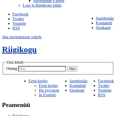
Suveniiride e-pood
Loss ja Riigikogu pildis
Facebook
Juurdepääs
Twitter
Kontaktid
Youtube
Sisukaart
RSS
Jäta navigatsioon vahele
Riigikogu
Otsi lehelt
Otsing
Otsi
Eesti keeles
Juurdepääs
Facebook
Eesti keeles
Kontaktid
Twitter
На русском
Sisukaart
Youtube
In English
RSS
Peamenüü
Riigikogu