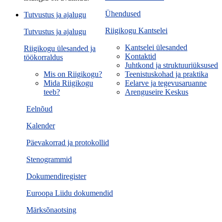
Ühendused
Tutvustus ja ajalugu
Riigikogu Kantselei
Tutvustus ja ajalugu
Kantselei ülesanded
Riigikogu ülesanded ja
Kontaktid
töökorraldus
Juhtkond ja struktuuriüksused
Mis on Riigikogu?
Teenistuskohad ja praktika
Mida Riigikogu
Eelarve ja tegevusaruanne
teeb?
Arenguseire Keskus
Eelnõud
Kalender
Päevakorrad ja protokollid
Stenogrammid
Dokumendiregister
Euroopa Liidu dokumendid
Märksõnaotsing