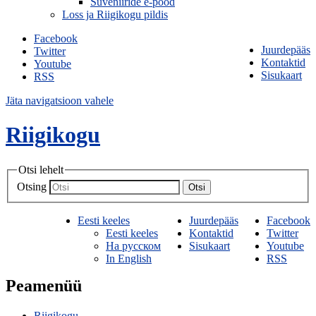
Suveniiride e-pood
Loss ja Riigikogu pildis
Facebook
Juurdepääs
Twitter
Kontaktid
Youtube
Sisukaart
RSS
Jäta navigatsioon vahele
Riigikogu
Otsi lehelt
Otsing
Otsi
Eesti keeles
Juurdepääs
Facebook
Eesti keeles
Kontaktid
Twitter
На русском
Sisukaart
Youtube
In English
RSS
Peamenüü
Riigikogu