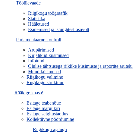
Tööülevaade
Riigikogu töögraafik
Statistika
Hääletused
Esinemised ja istungitest osavõtt
Parlamentaarne kontroll
Arupärimised
Kirjalikud küsimused
Infotund
Olulise tähtsusega riiklike küsimuste ja raportite arutelu
Muud küsimused
Riigikogu valimine
Riigikogu struktuur
Rääkige kaasa!
Esitage teabenõue
Esitage märgukiri
Esitage selgitustaotlus
Kollektiivne pöördumine
Riigikogu ajalugu