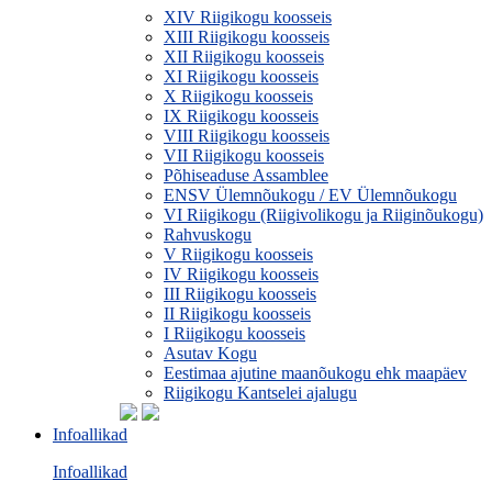
XIV Riigikogu koosseis
XIII Riigikogu koosseis
XII Riigikogu koosseis
XI Riigikogu koosseis
X Riigikogu koosseis
IX Riigikogu koosseis
VIII Riigikogu koosseis
VII Riigikogu koosseis
Põhiseaduse Assamblee
ENSV Ülemnõukogu / EV Ülemnõukogu
VI Riigikogu (Riigivolikogu ja Riiginõukogu)
Rahvuskogu
V Riigikogu koosseis
IV Riigikogu koosseis
III Riigikogu koosseis
II Riigikogu koosseis
I Riigikogu koosseis
Asutav Kogu
Eestimaa ajutine maanõukogu ehk maapäev
Riigikogu Kantselei ajalugu
Infoallikad
Infoallikad