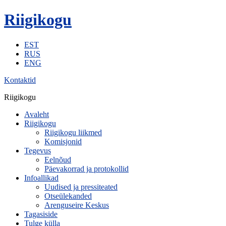
Riigikogu
EST
RUS
ENG
Kontaktid
Riigikogu
Avaleht
Riigikogu
Riigikogu liikmed
Komisjonid
Tegevus
Eelnõud
Päevakorrad ja protokollid
Infoallikad
Uudised ja pressiteated
Otseülekanded
Arenguseire Keskus
Tagasiside
Tulge külla