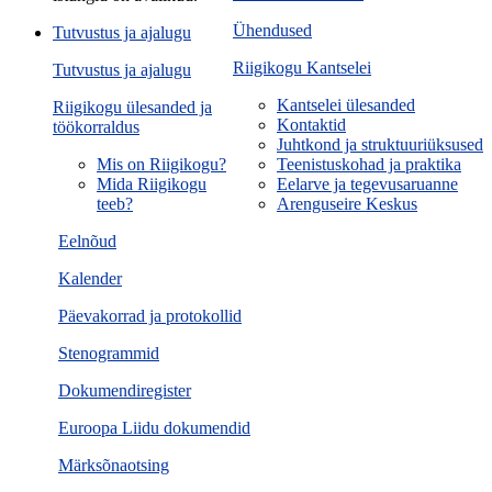
Ühendused
Tutvustus ja ajalugu
Riigikogu Kantselei
Tutvustus ja ajalugu
Kantselei ülesanded
Riigikogu ülesanded ja
Kontaktid
töökorraldus
Juhtkond ja struktuuriüksused
Mis on Riigikogu?
Teenistuskohad ja praktika
Mida Riigikogu
Eelarve ja tegevusaruanne
teeb?
Arenguseire Keskus
Eelnõud
Kalender
Päevakorrad ja protokollid
Stenogrammid
Dokumendiregister
Euroopa Liidu dokumendid
Märksõnaotsing