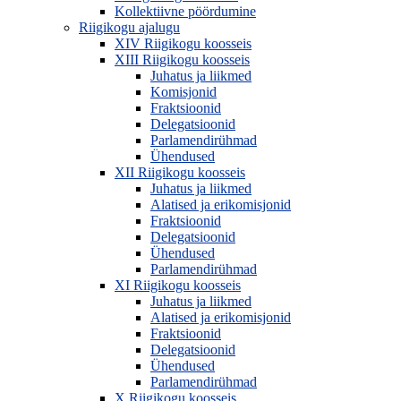
Kollektiivne pöördumine
Riigikogu ajalugu
XIV Riigikogu koosseis
XIII Riigikogu koosseis
Juhatus ja liikmed
Komisjonid
Fraktsioonid
Delegatsioonid
Parlamendirühmad
Ühendused
XII Riigikogu koosseis
Juhatus ja liikmed
Alatised ja erikomisjonid
Fraktsioonid
Delegatsioonid
Ühendused
Parlamendirühmad
XI Riigikogu koosseis
Juhatus ja liikmed
Alatised ja erikomisjonid
Fraktsioonid
Delegatsioonid
Ühendused
Parlamendirühmad
X Riigikogu koosseis