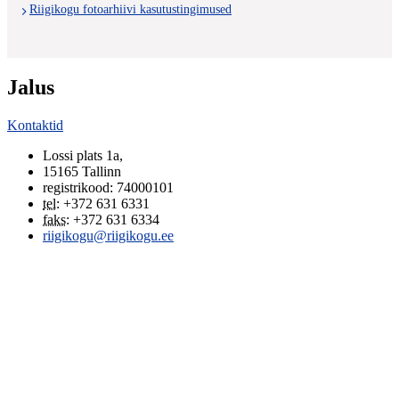
Riigikogu fotoarhiivi kasutustingimused
Jalus
Kontaktid
Lossi plats 1a
,
15165
Tallinn
registrikood: 74000101
tel
:
+372 631 6331
faks
:
+372 631 6334
riigikogu@riigikogu.ee