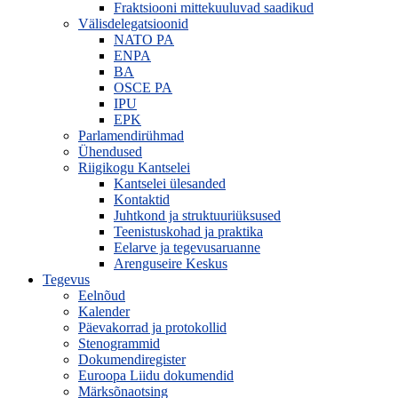
Fraktsiooni mittekuuluvad saadikud
Välisdelegatsioonid
NATO PA
ENPA
BA
OSCE PA
IPU
EPK
Parlamendirühmad
Ühendused
Riigikogu Kantselei
Kantselei ülesanded
Kontaktid
Juhtkond ja struktuuriüksused
Teenistuskohad ja praktika
Eelarve ja tegevusaruanne
Arenguseire Keskus
Tegevus
Eelnõud
Kalender
Päevakorrad ja protokollid
Stenogrammid
Dokumendiregister
Euroopa Liidu dokumendid
Märksõnaotsing