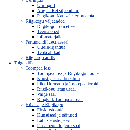
Uuringud
Uuringud
August Rei stipendium
Riigikogu Kantselei eripreemia
Riigikogu väljaanded
Riigikogu Toimetised
Teemalehed
Infomaterjalid
Parlamendi lugemissaal
Uudiskirjandus
Teabeallikad
Riigikogu arhiiv
Tulge külla
Toompea loss
Toompea loss ja Riigikogu hoone
Kunst ja sisearhitektuur
Pikk Hermann ja Toompea tornid
Riigikogu istungisaal
Valge saal
Ringkäik Toompea lossis
Külastage Riigikogu
Ekskursioonid
Kunstisaal ja näitused
Lahtiste uste päev
Parlamendi lugemissaal