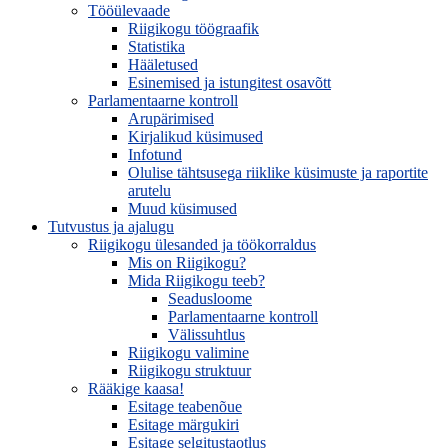
Tööülevaade
Riigikogu töögraafik
Statistika
Hääletused
Esinemised ja istungitest osavõtt
Parlamentaarne kontroll
Arupärimised
Kirjalikud küsimused
Infotund
Olulise tähtsusega riiklike küsimuste ja raportite
arutelu
Muud küsimused
Tutvustus ja ajalugu
Riigikogu ülesanded ja töökorraldus
Mis on Riigikogu?
Mida Riigikogu teeb?
Seadusloome
Parlamentaarne kontroll
Välissuhtlus
Riigikogu valimine
Riigikogu struktuur
Rääkige kaasa!
Esitage teabenõue
Esitage märgukiri
Esitage selgitustaotlus