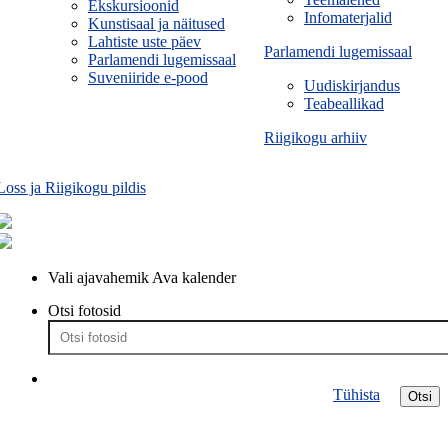
Ekskursioonid
Infomaterjalid
Kunstisaal ja näitused
Lahtiste uste päev
Parlamendi lugemissaal
Parlamendi lugemissaal
Suveniiride e-pood
Uudiskirjandus
Teabeallikad
Riigikogu arhiiv
Loss ja Riigikogu pildis
Vali ajavahemik
Ava kalender
Otsi fotosid
Tühista
Otsi