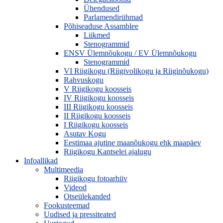
Ühendused
Parlamendirühmad
Põhiseaduse Assamblee
Liikmed
Stenogrammid
ENSV Ülemnõukogu / EV Ülemnõukogu
Stenogrammid
VI Riigikogu (Riigivolikogu ja Riiginõukogu)
Rahvuskogu
V Riigikogu koosseis
IV Riigikogu koosseis
III Riigikogu koosseis
II Riigikogu koosseis
I Riigikogu koosseis
Asutav Kogu
Eestimaa ajutine maanõukogu ehk maapäev
Riigikogu Kantselei ajalugu
Infoallikad
Multimeedia
Riigikogu fotoarhiiv
Videod
Otseülekanded
Fookusteemad
Uudised ja pressiteated