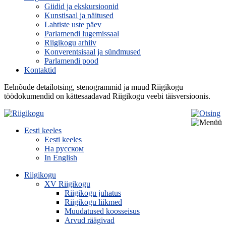
Giidid ja ekskursioonid
Kunstisaal ja näitused
Lahtiste uste päev
Parlamendi lugemissaal
Riigikogu arhiiv
Konverentsisaal ja sündmused
Parlamendi pood
Kontaktid
Eelnõude detailotsing, stenogrammid ja muud Riigikogu
töödokumendid on kättesaadavad Riigikogu veebi täisversioonis.
Eesti keeles
Eesti keeles
На русском
In English
Riigikogu
XV Riigikogu
Riigikogu juhatus
Riigikogu liikmed
Muudatused koosseisus
Arvud räägivad