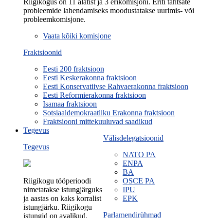
Riigikogus on 11 alatist ja 3 erikomisjoni. Eriti tähtsate
probleemide lahendamiseks moodustatakse uurimis- või
probleemkomisjone.
Vaata kõiki komisjone
Fraktsioonid
Eesti 200 fraktsioon
Eesti Keskerakonna fraktsioon
Eesti Konservatiivse Rahvaerakonna fraktsioon
Eesti Reformierakonna fraktsioon
Isamaa fraktsioon
Sotsiaaldemokraatliku Erakonna fraktsioon
Fraktsiooni mittekuuluvad saadikud
Tegevus
Välisdelegatsioonid
Tegevus
NATO PA
ENPA
BA
Riigikogu tööperioodi
OSCE PA
nimetatakse istungjärguks
IPU
ja aastas on kaks korralist
EPK
istungjärku. Riigikogu
Parlamendirühmad
istungid on avalikud.