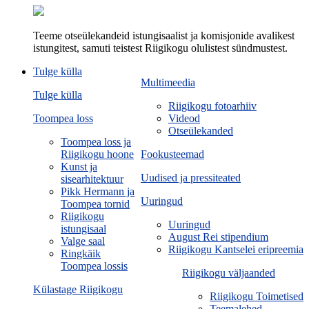
Teeme otseülekandeid istungisaalist ja komisjonide avalikest
istungitest, samuti teistest Riigikogu olulistest sündmustest.
Tulge külla
Multimeedia
Tulge külla
Riigikogu fotoarhiiv
Toompea loss
Videod
Otseülekanded
Toompea loss ja
Riigikogu hoone
Fookusteemad
Kunst ja
Uudised ja pressiteated
sisearhitektuur
Pikk Hermann ja
Uuringud
Toompea tornid
Riigikogu
Uuringud
istungisaal
August Rei stipendium
Valge saal
Riigikogu Kantselei eripreemia
Ringkäik
Toompea lossis
Riigikogu väljaanded
Külastage Riigikogu
Riigikogu Toimetised
Teemalehed