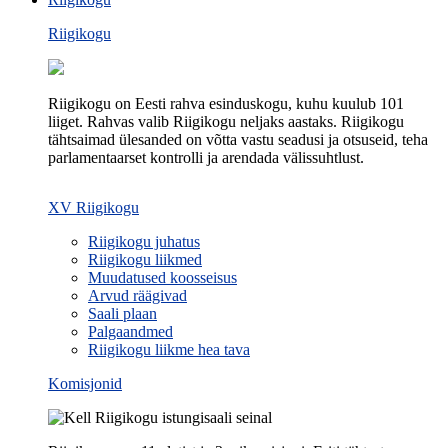
Riigikogu
Riigikogu on Eesti rahva esinduskogu, kuhu kuulub 101
liiget. Rahvas valib Riigikogu neljaks aastaks. Riigikogu
tähtsaimad ülesanded on võtta vastu seadusi ja otsuseid, teha
parlamentaarset kontrolli ja arendada välissuhtlust.
XV Riigikogu
Riigikogu juhatus
Riigikogu liikmed
Muudatused koosseisus
Arvud räägivad
Saali plaan
Palgaandmed
Riigikogu liikme hea tava
Komisjonid