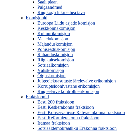
Saali plaan
Palgaandmed
Riigikogu liikme hea tava
Komisjonid
Euroopa Liidu asjade komisjon
Keskkonnakomisjon
Kultuurikomisjon
Maaelukomisjon
Majanduskomisjon
Põhiseaduskomisjon
Rahanduskomisjon
Riigikaitsekomisjon
Sotsiaalkomisjon
Väliskomisjon
Õiguskomisjon
Julgeolekuasutuste järelevalve erikomisjon
Korruptsioonivastane erikomisjon
Riigieelarve kontrolli erikomisjon
Fraktsioonid
Eesti 200 fraktsioon
Eesti Keskerakonna fraktsioon
Eesti Konservatiivse Rahvaerakonna fraktsioon
Eesti Reformierakonna fraktsioon
Isamaa fraktsioon
Sotsiaaldemokraatliku Erakonna fraktsioon