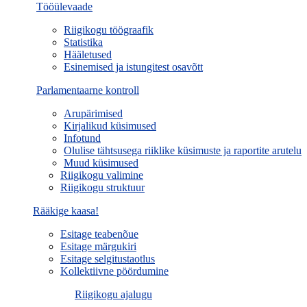
Tööülevaade
Riigikogu töögraafik
Statistika
Hääletused
Esinemised ja istungitest osavõtt
Parlamentaarne kontroll
Arupärimised
Kirjalikud küsimused
Infotund
Olulise tähtsusega riiklike küsimuste ja raportite arutelu
Muud küsimused
Riigikogu valimine
Riigikogu struktuur
Rääkige kaasa!
Esitage teabenõue
Esitage märgukiri
Esitage selgitustaotlus
Kollektiivne pöördumine
Riigikogu ajalugu