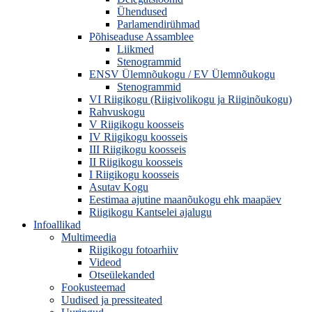
Ühendused
Parlamendirühmad
Põhiseaduse Assamblee
Liikmed
Stenogrammid
ENSV Ülemnõukogu / EV Ülemnõukogu
Stenogrammid
VI Riigikogu (Riigivolikogu ja Riiginõukogu)
Rahvuskogu
V Riigikogu koosseis
IV Riigikogu koosseis
III Riigikogu koosseis
II Riigikogu koosseis
I Riigikogu koosseis
Asutav Kogu
Eestimaa ajutine maanõukogu ehk maapäev
Riigikogu Kantselei ajalugu
Infoallikad
Multimeedia
Riigikogu fotoarhiiv
Videod
Otseülekanded
Fookusteemad
Uudised ja pressiteated