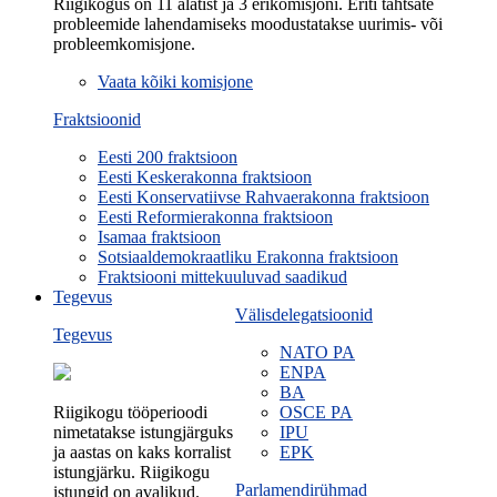
Riigikogus on 11 alatist ja 3 erikomisjoni. Eriti tähtsate
probleemide lahendamiseks moodustatakse uurimis- või
probleemkomisjone.
Vaata kõiki komisjone
Fraktsioonid
Eesti 200 fraktsioon
Eesti Keskerakonna fraktsioon
Eesti Konservatiivse Rahvaerakonna fraktsioon
Eesti Reformierakonna fraktsioon
Isamaa fraktsioon
Sotsiaaldemokraatliku Erakonna fraktsioon
Fraktsiooni mittekuuluvad saadikud
Tegevus
Välisdelegatsioonid
Tegevus
NATO PA
ENPA
BA
Riigikogu tööperioodi
OSCE PA
nimetatakse istungjärguks
IPU
ja aastas on kaks korralist
EPK
istungjärku. Riigikogu
Parlamendirühmad
istungid on avalikud.