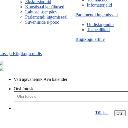
Ekskursioonid
Infomaterjalid
Kunstisaal ja näitused
Lahtiste uste päev
Parlamendi lugemissaal
Parlamendi lugemissaal
Suveniiride e-pood
Uudiskirjandus
Teabeallikad
Riigikogu arhiiv
Loss ja Riigikogu pildis
Vali ajavahemik
Ava kalender
Otsi fotosid
Tühista
Otsi