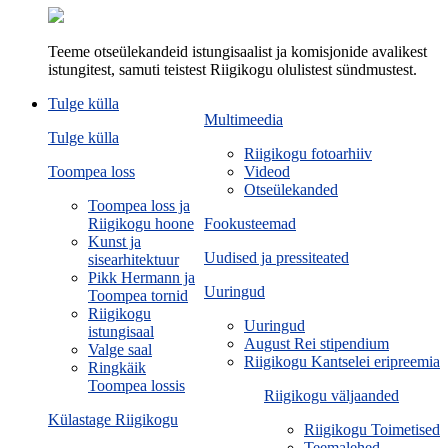
Teeme otseülekandeid istungisaalist ja komisjonide avalikest
istungitest, samuti teistest Riigikogu olulistest sündmustest.
Tulge külla
Multimeedia
Tulge külla
Riigikogu fotoarhiiv
Toompea loss
Videod
Otseülekanded
Toompea loss ja
Riigikogu hoone
Fookusteemad
Kunst ja
Uudised ja pressiteated
sisearhitektuur
Pikk Hermann ja
Uuringud
Toompea tornid
Riigikogu
Uuringud
istungisaal
August Rei stipendium
Valge saal
Riigikogu Kantselei eripreemia
Ringkäik
Toompea lossis
Riigikogu väljaanded
Külastage Riigikogu
Riigikogu Toimetised
Teemalehed