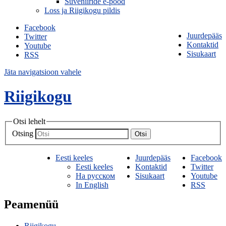
Suveniiride e-pood
Loss ja Riigikogu pildis
Facebook
Juurdepääs
Twitter
Kontaktid
Youtube
Sisukaart
RSS
Jäta navigatsioon vahele
Riigikogu
Otsi lehelt
Otsing
Otsi
Eesti keeles
Juurdepääs
Facebook
Eesti keeles
Kontaktid
Twitter
На русском
Sisukaart
Youtube
In English
RSS
Peamenüü
Riigikogu