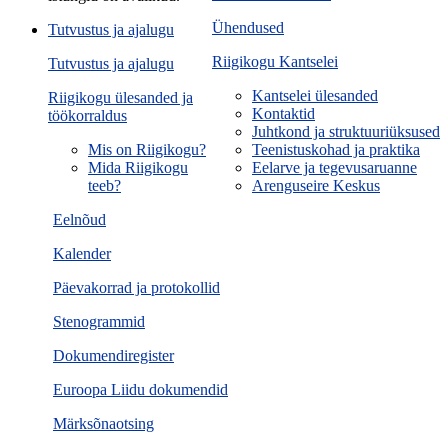
Ühendused
Tutvustus ja ajalugu
Riigikogu Kantselei
Tutvustus ja ajalugu
Kantselei ülesanded
Riigikogu ülesanded ja
Kontaktid
töökorraldus
Juhtkond ja struktuuriüksused
Mis on Riigikogu?
Teenistuskohad ja praktika
Mida Riigikogu
Eelarve ja tegevusaruanne
teeb?
Arenguseire Keskus
Eelnõud
Kalender
Päevakorrad ja protokollid
Stenogrammid
Dokumendiregister
Euroopa Liidu dokumendid
Märksõnaotsing