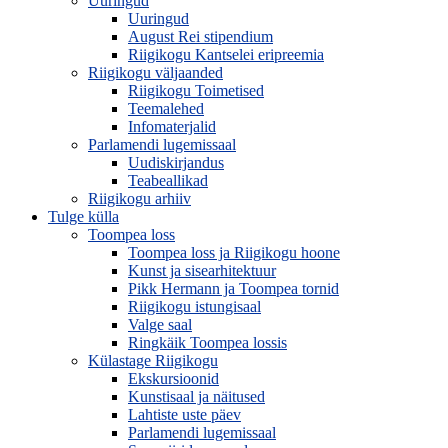
Uuringud
Uuringud
August Rei stipendium
Riigikogu Kantselei eripreemia
Riigikogu väljaanded
Riigikogu Toimetised
Teemalehed
Infomaterjalid
Parlamendi lugemissaal
Uudiskirjandus
Teabeallikad
Riigikogu arhiiv
Tulge külla
Toompea loss
Toompea loss ja Riigikogu hoone
Kunst ja sisearhitektuur
Pikk Hermann ja Toompea tornid
Riigikogu istungisaal
Valge saal
Ringkäik Toompea lossis
Külastage Riigikogu
Ekskursioonid
Kunstisaal ja näitused
Lahtiste uste päev
Parlamendi lugemissaal