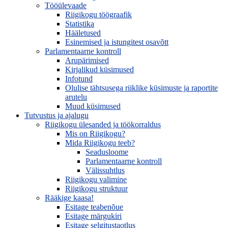
Tööülevaade
Riigikogu töögraafik
Statistika
Hääletused
Esinemised ja istungitest osavõtt
Parlamentaarne kontroll
Arupärimised
Kirjalikud küsimused
Infotund
Olulise tähtsusega riiklike küsimuste ja raportite
arutelu
Muud küsimused
Tutvustus ja ajalugu
Riigikogu ülesanded ja töökorraldus
Mis on Riigikogu?
Mida Riigikogu teeb?
Seadusloome
Parlamentaarne kontroll
Välissuhtlus
Riigikogu valimine
Riigikogu struktuur
Rääkige kaasa!
Esitage teabenõue
Esitage märgukiri
Esitage selgitustaotlus