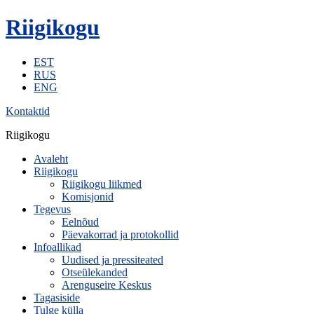
Riigikogu
EST
RUS
ENG
Kontaktid
Riigikogu
Avaleht
Riigikogu
Riigikogu liikmed
Komisjonid
Tegevus
Eelnõud
Päevakorrad ja protokollid
Infoallikad
Uudised ja pressiteated
Otseülekanded
Arenguseire Keskus
Tagasiside
Tulge külla