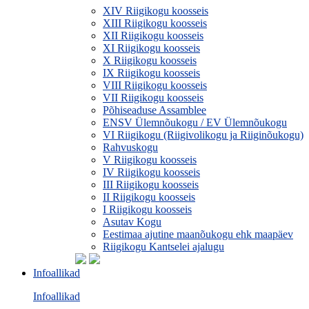
XIV Riigikogu koosseis
XIII Riigikogu koosseis
XII Riigikogu koosseis
XI Riigikogu koosseis
X Riigikogu koosseis
IX Riigikogu koosseis
VIII Riigikogu koosseis
VII Riigikogu koosseis
Põhiseaduse Assamblee
ENSV Ülemnõukogu / EV Ülemnõukogu
VI Riigikogu (Riigivolikogu ja Riiginõukogu)
Rahvuskogu
V Riigikogu koosseis
IV Riigikogu koosseis
III Riigikogu koosseis
II Riigikogu koosseis
I Riigikogu koosseis
Asutav Kogu
Eestimaa ajutine maanõukogu ehk maapäev
Riigikogu Kantselei ajalugu
Infoallikad
Infoallikad