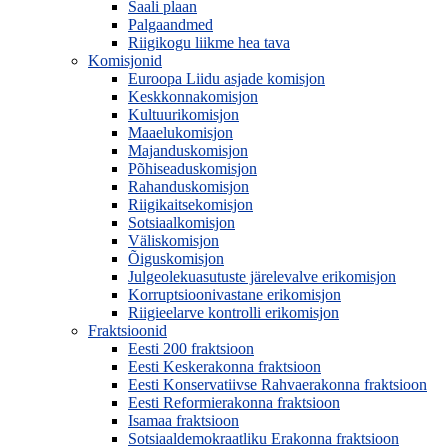
Saali plaan
Palgaandmed
Riigikogu liikme hea tava
Komisjonid
Euroopa Liidu asjade komisjon
Keskkonnakomisjon
Kultuurikomisjon
Maaelukomisjon
Majanduskomisjon
Põhiseaduskomisjon
Rahanduskomisjon
Riigikaitsekomisjon
Sotsiaalkomisjon
Väliskomisjon
Õiguskomisjon
Julgeolekuasutuste järelevalve erikomisjon
Korruptsioonivastane erikomisjon
Riigieelarve kontrolli erikomisjon
Fraktsioonid
Eesti 200 fraktsioon
Eesti Keskerakonna fraktsioon
Eesti Konservatiivse Rahvaerakonna fraktsioon
Eesti Reformierakonna fraktsioon
Isamaa fraktsioon
Sotsiaaldemokraatliku Erakonna fraktsioon