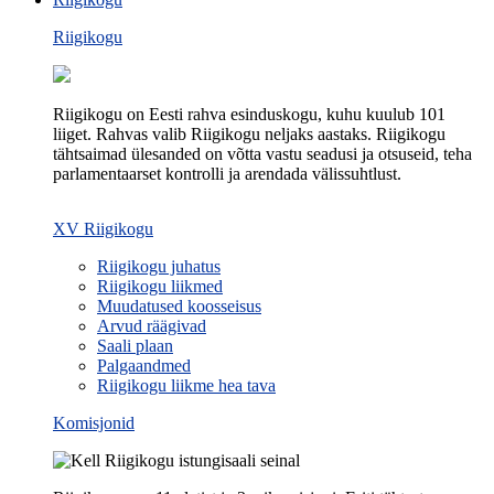
Riigikogu
Riigikogu on Eesti rahva esinduskogu, kuhu kuulub 101
liiget. Rahvas valib Riigikogu neljaks aastaks. Riigikogu
tähtsaimad ülesanded on võtta vastu seadusi ja otsuseid, teha
parlamentaarset kontrolli ja arendada välissuhtlust.
XV Riigikogu
Riigikogu juhatus
Riigikogu liikmed
Muudatused koosseisus
Arvud räägivad
Saali plaan
Palgaandmed
Riigikogu liikme hea tava
Komisjonid