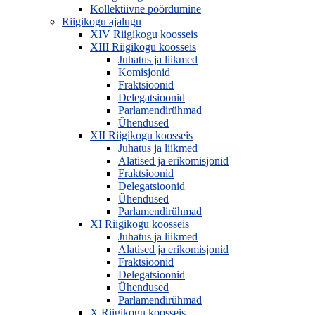
Kollektiivne pöördumine
Riigikogu ajalugu
XIV Riigikogu koosseis
XIII Riigikogu koosseis
Juhatus ja liikmed
Komisjonid
Fraktsioonid
Delegatsioonid
Parlamendirühmad
Ühendused
XII Riigikogu koosseis
Juhatus ja liikmed
Alatised ja erikomisjonid
Fraktsioonid
Delegatsioonid
Ühendused
Parlamendirühmad
XI Riigikogu koosseis
Juhatus ja liikmed
Alatised ja erikomisjonid
Fraktsioonid
Delegatsioonid
Ühendused
Parlamendirühmad
X Riigikogu koosseis