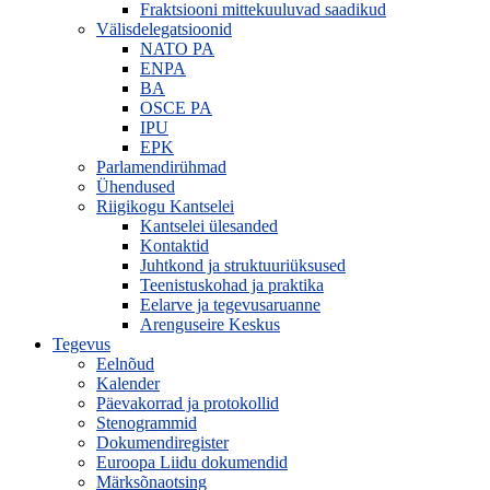
Fraktsiooni mittekuuluvad saadikud
Välisdelegatsioonid
NATO PA
ENPA
BA
OSCE PA
IPU
EPK
Parlamendirühmad
Ühendused
Riigikogu Kantselei
Kantselei ülesanded
Kontaktid
Juhtkond ja struktuuriüksused
Teenistuskohad ja praktika
Eelarve ja tegevusaruanne
Arenguseire Keskus
Tegevus
Eelnõud
Kalender
Päevakorrad ja protokollid
Stenogrammid
Dokumendiregister
Euroopa Liidu dokumendid
Märksõnaotsing