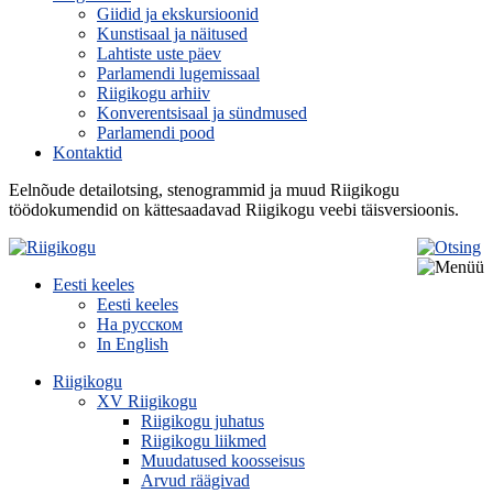
Giidid ja ekskursioonid
Kunstisaal ja näitused
Lahtiste uste päev
Parlamendi lugemissaal
Riigikogu arhiiv
Konverentsisaal ja sündmused
Parlamendi pood
Kontaktid
Eelnõude detailotsing, stenogrammid ja muud Riigikogu
töödokumendid on kättesaadavad Riigikogu veebi täisversioonis.
Eesti keeles
Eesti keeles
На русском
In English
Riigikogu
XV Riigikogu
Riigikogu juhatus
Riigikogu liikmed
Muudatused koosseisus
Arvud räägivad