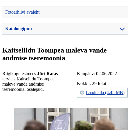
Fotoarhiivi avaleht
Kataloogipuu
Kaitseliidu Toompea maleva vande
andmise tseremoonia
Riigikogu esimees
Jüri Ratas
Kuupäev: 02.06.2022
tervitas Kaitseliidu Toompea
Kokku: 29 fotot
maleva vande andmise
tseremoonial osalejaid.
Laadi alla (4.45 MB)