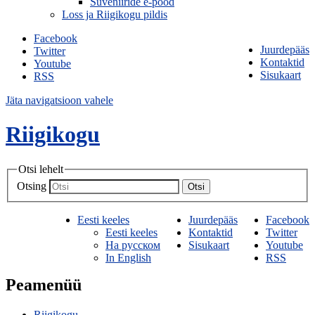
Suveniiride e-pood
Loss ja Riigikogu pildis
Facebook
Juurdepääs
Twitter
Kontaktid
Youtube
Sisukaart
RSS
Jäta navigatsioon vahele
Riigikogu
Otsi lehelt
Otsing
Otsi
Eesti keeles
Juurdepääs
Facebook
Eesti keeles
Kontaktid
Twitter
На русском
Sisukaart
Youtube
In English
RSS
Peamenüü
Riigikogu