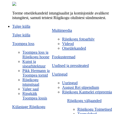
Teeme otseülekandeid istungisaalist ja komisjonide avalikest
istungitest, samuti teistest Riigikogu olulistest sündmustest.
Tulge külla
Multimeedia
Tulge külla
Riigikogu fotoarhiiv
Toompea loss
Videod
Otseülekanded
Toompea loss ja
Riigikogu hoone
Fookusteemad
Kunst ja
Uudised ja pressiteated
sisearhitektuur
Pikk Hermann ja
Uuringud
Toompea tornid
Riigikogu
Uuringud
istungisaal
August Rei stipendium
Valge saal
Riigikogu Kantselei eripreemia
Ringkäik
Toompea lossis
Riigikogu väljaanded
Külastage Riigikogu
Riigikogu Toimetised
Teemalehed