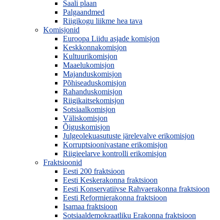
Saali plaan
Palgaandmed
Riigikogu liikme hea tava
Komisjonid
Euroopa Liidu asjade komisjon
Keskkonnakomisjon
Kultuurikomisjon
Maaelukomisjon
Majanduskomisjon
Põhiseaduskomisjon
Rahanduskomisjon
Riigikaitsekomisjon
Sotsiaalkomisjon
Väliskomisjon
Õiguskomisjon
Julgeolekuasutuste järelevalve erikomisjon
Korruptsioonivastane erikomisjon
Riigieelarve kontrolli erikomisjon
Fraktsioonid
Eesti 200 fraktsioon
Eesti Keskerakonna fraktsioon
Eesti Konservatiivse Rahvaerakonna fraktsioon
Eesti Reformierakonna fraktsioon
Isamaa fraktsioon
Sotsiaaldemokraatliku Erakonna fraktsioon