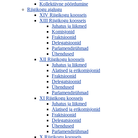
Kollektiivne pöördumine
Riigikogu ajalugu
XIV Riigikogu koosseis
XIII Riigikogu koosseis
Juhatus ja liikmed
Komisjonid
Fraktsioonid
Delegatsioonid
Parlamendirühmad
Ühendused
XII Riigikogu koosseis
Juhatus ja liikmed
Alatised ja erikomisjonid
Fraktsioonid
Delegatsioonid
Ühendused
Parlamendirühmad
XI Riigikogu koosseis
Juhatus ja liikmed
Alatised ja erikomisjonid
Fraktsioonid
Delegatsioonid
Ühendused
Parlamendirühmad
X Riigikogu koosseis