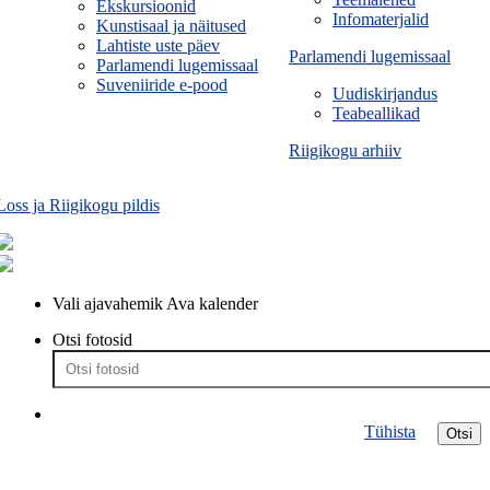
Ekskursioonid
Infomaterjalid
Kunstisaal ja näitused
Lahtiste uste päev
Parlamendi lugemissaal
Parlamendi lugemissaal
Suveniiride e-pood
Uudiskirjandus
Teabeallikad
Riigikogu arhiiv
Loss ja Riigikogu pildis
Vali ajavahemik
Ava kalender
Otsi fotosid
Tühista
Otsi