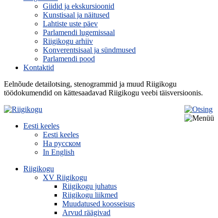
Giidid ja ekskursioonid
Kunstisaal ja näitused
Lahtiste uste päev
Parlamendi lugemissaal
Riigikogu arhiiv
Konverentsisaal ja sündmused
Parlamendi pood
Kontaktid
Eelnõude detailotsing, stenogrammid ja muud Riigikogu
töödokumendid on kättesaadavad Riigikogu veebi täisversioonis.
Eesti keeles
Eesti keeles
На русском
In English
Riigikogu
XV Riigikogu
Riigikogu juhatus
Riigikogu liikmed
Muudatused koosseisus
Arvud räägivad