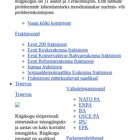
Riigikogus on 11 alatist ja 3 erikomisjoni. Eriti tähtsate
probleemide lahendamiseks moodustatakse uurimis- või
probleemkomisjone.
Vaata kõiki komisjone
Fraktsioonid
Eesti 200 fraktsioon
Eesti Keskerakonna fraktsioon
Eesti Konservatiivse Rahvaerakonna fraktsioon
Eesti Reformierakonna fraktsioon
Isamaa fraktsioon
Sotsiaaldemokraatliku Erakonna fraktsioon
Fraktsiooni mittekuuluvad saadikud
Tegevus
Välisdelegatsioonid
Tegevus
NATO PA
ENPA
BA
Riigikogu tööperioodi
OSCE PA
nimetatakse istungjärguks
IPU
ja aastas on kaks korralist
EPK
istungjärku. Riigikogu
Parlamendirühmad
istungid on avalikud.