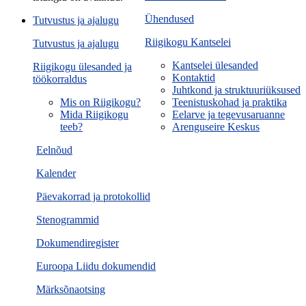
Ühendused
Tutvustus ja ajalugu
Riigikogu Kantselei
Tutvustus ja ajalugu
Kantselei ülesanded
Riigikogu ülesanded ja
Kontaktid
töökorraldus
Juhtkond ja struktuuriüksused
Mis on Riigikogu?
Teenistuskohad ja praktika
Mida Riigikogu
Eelarve ja tegevusaruanne
teeb?
Arenguseire Keskus
Eelnõud
Kalender
Päevakorrad ja protokollid
Stenogrammid
Dokumendiregister
Euroopa Liidu dokumendid
Märksõnaotsing