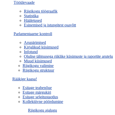
Tööülevaade
Riigikogu töögraafik
Statistika
Hääletused
Esinemised ja istungitest osavõtt
Parlamentaarne kontroll
Arupärimised
Kirjalikud küsimused
Infotund
Olulise tähtsusega riiklike küsimuste ja raportite arutelu
Muud küsimused
Riigikogu valimine
Riigikogu struktuur
Rääkige kaasa!
Esitage teabenõue
Esitage märgukiri
Esitage selgitustaotlus
Kollektiivne pöördumine
Riigikogu ajalugu