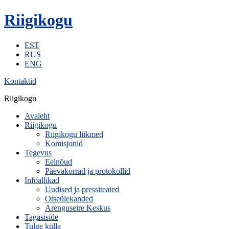
Riigikogu
EST
RUS
ENG
Kontaktid
Riigikogu
Avaleht
Riigikogu
Riigikogu liikmed
Komisjonid
Tegevus
Eelnõud
Päevakorrad ja protokollid
Infoallikad
Uudised ja pressiteated
Otseülekanded
Arenguseire Keskus
Tagasiside
Tulge külla