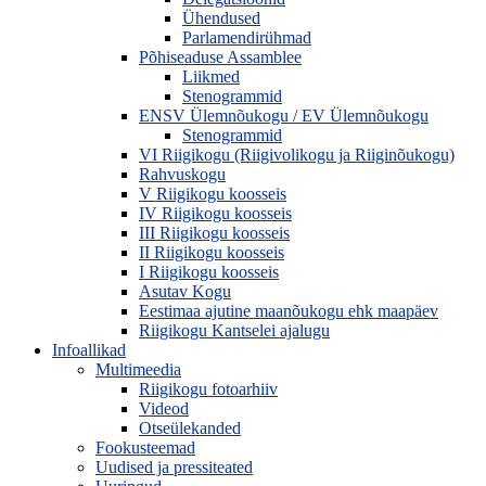
Ühendused
Parlamendirühmad
Põhiseaduse Assamblee
Liikmed
Stenogrammid
ENSV Ülemnõukogu / EV Ülemnõukogu
Stenogrammid
VI Riigikogu (Riigivolikogu ja Riiginõukogu)
Rahvuskogu
V Riigikogu koosseis
IV Riigikogu koosseis
III Riigikogu koosseis
II Riigikogu koosseis
I Riigikogu koosseis
Asutav Kogu
Eestimaa ajutine maanõukogu ehk maapäev
Riigikogu Kantselei ajalugu
Infoallikad
Multimeedia
Riigikogu fotoarhiiv
Videod
Otseülekanded
Fookusteemad
Uudised ja pressiteated