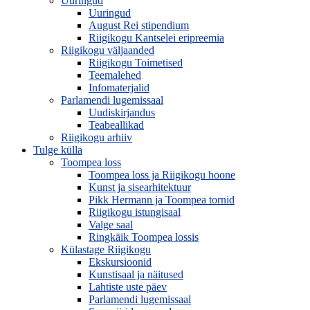
Uuringud
Uuringud
August Rei stipendium
Riigikogu Kantselei eripreemia
Riigikogu väljaanded
Riigikogu Toimetised
Teemalehed
Infomaterjalid
Parlamendi lugemissaal
Uudiskirjandus
Teabeallikad
Riigikogu arhiiv
Tulge külla
Toompea loss
Toompea loss ja Riigikogu hoone
Kunst ja sisearhitektuur
Pikk Hermann ja Toompea tornid
Riigikogu istungisaal
Valge saal
Ringkäik Toompea lossis
Külastage Riigikogu
Ekskursioonid
Kunstisaal ja näitused
Lahtiste uste päev
Parlamendi lugemissaal