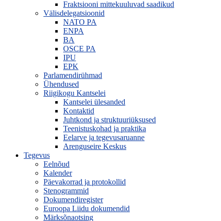
Fraktsiooni mittekuuluvad saadikud
Välisdelegatsioonid
NATO PA
ENPA
BA
OSCE PA
IPU
EPK
Parlamendirühmad
Ühendused
Riigikogu Kantselei
Kantselei ülesanded
Kontaktid
Juhtkond ja struktuuriüksused
Teenistuskohad ja praktika
Eelarve ja tegevusaruanne
Arenguseire Keskus
Tegevus
Eelnõud
Kalender
Päevakorrad ja protokollid
Stenogrammid
Dokumendiregister
Euroopa Liidu dokumendid
Märksõnaotsing