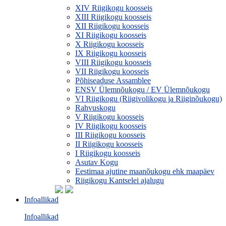
XIV Riigikogu koosseis
XIII Riigikogu koosseis
XII Riigikogu koosseis
XI Riigikogu koosseis
X Riigikogu koosseis
IX Riigikogu koosseis
VIII Riigikogu koosseis
VII Riigikogu koosseis
Põhiseaduse Assamblee
ENSV Ülemnõukogu / EV Ülemnõukogu
VI Riigikogu (Riigivolikogu ja Riiginõukogu)
Rahvuskogu
V Riigikogu koosseis
IV Riigikogu koosseis
III Riigikogu koosseis
II Riigikogu koosseis
I Riigikogu koosseis
Asutav Kogu
Eestimaa ajutine maanõukogu ehk maapäev
Riigikogu Kantselei ajalugu
Infoallikad
Infoallikad