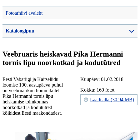
Fotoarhiivi avaleht
Kataloogipuu
Veebruaris heiskavad Pika Hermanni
tornis lipu noorkotkad ja kodutütred
Eesti Vabariigi ja Kaitseliidu
Kuupäev: 01.02.2018
loomise 100. aastapäeva puhul
Kokku: 160 fotot
on veebruarikuu hommikutel
Pika Hermanni tornis lipu
Laadi alla (30.94 MB)
heiskamise toimkonnas
noorkotkad ja kodutütred
kõikidest Eesti maakondadest.