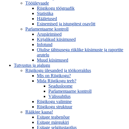
Tööülevaade
Riigikogu töögraafik
Statistika
Hääletused
Esinemised ja istungitest osavõtt
Parlamentaarne kontroll
Arupärimised
Kirjalikud küsimused
Infotund
Olulise tähtsusega riiklike küsimuste ja raportite
arutelu
Muud küsimused
Tutvustus ja ajalugu
Riigikogu ülesanded ja töökorraldus
Mis on Riigikogu?
Mida Riigikogu teeb?
Seadusloome
Parlamentaarne kontroll
Välissuhtlus
Riigikogu valimine
Riigikogu struktuur
Rääkige kaasa!
Esitage teabenõue
Esitage märgukiri
Esitage selgitustaotlus