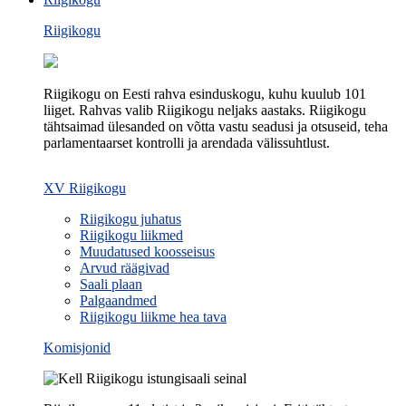
Riigikogu
Riigikogu on Eesti rahva esinduskogu, kuhu kuulub 101
liiget. Rahvas valib Riigikogu neljaks aastaks. Riigikogu
tähtsaimad ülesanded on võtta vastu seadusi ja otsuseid, teha
parlamentaarset kontrolli ja arendada välissuhtlust.
XV Riigikogu
Riigikogu juhatus
Riigikogu liikmed
Muudatused koosseisus
Arvud räägivad
Saali plaan
Palgaandmed
Riigikogu liikme hea tava
Komisjonid