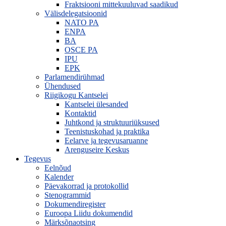
Fraktsiooni mittekuuluvad saadikud
Välisdelegatsioonid
NATO PA
ENPA
BA
OSCE PA
IPU
EPK
Parlamendirühmad
Ühendused
Riigikogu Kantselei
Kantselei ülesanded
Kontaktid
Juhtkond ja struktuuriüksused
Teenistuskohad ja praktika
Eelarve ja tegevusaruanne
Arenguseire Keskus
Tegevus
Eelnõud
Kalender
Päevakorrad ja protokollid
Stenogrammid
Dokumendiregister
Euroopa Liidu dokumendid
Märksõnaotsing