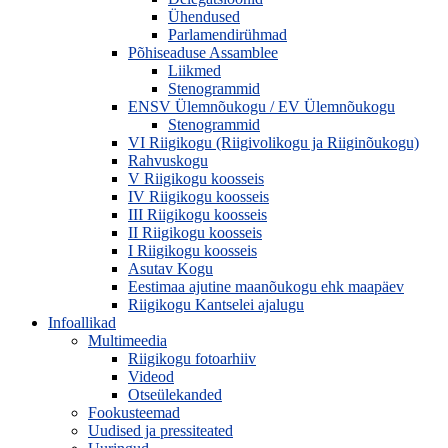
Ühendused
Parlamendirühmad
Põhiseaduse Assamblee
Liikmed
Stenogrammid
ENSV Ülemnõukogu / EV Ülemnõukogu
Stenogrammid
VI Riigikogu (Riigivolikogu ja Riiginõukogu)
Rahvuskogu
V Riigikogu koosseis
IV Riigikogu koosseis
III Riigikogu koosseis
II Riigikogu koosseis
I Riigikogu koosseis
Asutav Kogu
Eestimaa ajutine maanõukogu ehk maapäev
Riigikogu Kantselei ajalugu
Infoallikad
Multimeedia
Riigikogu fotoarhiiv
Videod
Otseülekanded
Fookusteemad
Uudised ja pressiteated