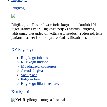
Riigikogu
Riigikogu on Eesti rahva esinduskogu, kuhu kuulub 101
liiget. Rahvas valib Riigikogu neljaks aastaks. Riigikogu
tähtsaimad ülesanded on võtta vastu seadusi ja otsuseid, teha
parlamentaarset kontrolli ja arendada välissuhtlust.
XV Riigikogu
Riigikogu juhatus
Riigikogu liikmed
Muudatused koosseisus
Arvud räägivad
Saali plaan
Palgaandmed
Riigikogu liikme hea tava
Komisjonid