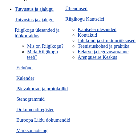
Ühendused
Tutvustus ja ajalugu
Riigikogu Kantselei
Tutvustus ja ajalugu
Kantselei ülesanded
Riigikogu ülesanded ja
Kontaktid
töökorraldus
Juhtkond ja struktuuriüksused
Mis on Riigikogu?
Teenistuskohad ja praktika
Mida Riigikogu
Eelarve ja tegevusaruanne
teeb?
Arenguseire Keskus
Eelnõud
Kalender
Päevakorrad ja protokollid
Stenogrammid
Dokumendiregister
Euroopa Liidu dokumendid
Märksõnaotsing