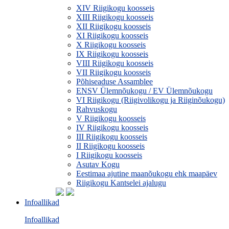
XIV Riigikogu koosseis
XIII Riigikogu koosseis
XII Riigikogu koosseis
XI Riigikogu koosseis
X Riigikogu koosseis
IX Riigikogu koosseis
VIII Riigikogu koosseis
VII Riigikogu koosseis
Põhiseaduse Assamblee
ENSV Ülemnõukogu / EV Ülemnõukogu
VI Riigikogu (Riigivolikogu ja Riiginõukogu)
Rahvuskogu
V Riigikogu koosseis
IV Riigikogu koosseis
III Riigikogu koosseis
II Riigikogu koosseis
I Riigikogu koosseis
Asutav Kogu
Eestimaa ajutine maanõukogu ehk maapäev
Riigikogu Kantselei ajalugu
Infoallikad
Infoallikad