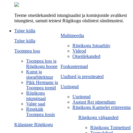
Teeme otseülekandeid istungisaalist ja komisjonide avalikest
istungitest, samuti teistest Riigikogu olulistest sündmustest.
Tulge külla
Multimeedia
Tulge külla
Riigikogu fotoarhiiv
Toompea loss
Videod
Otseülekanded
Toompea loss ja
Riigikogu hoone
Fookusteemad
Kunst ja
Uudised ja pressiteated
sisearhitektuur
Pikk Hermann ja
Uuringud
Toompea tornid
Riigikogu
Uuringud
istungisaal
August Rei stipendium
Valge saal
Riigikogu Kantselei eripreemia
Ringkäik
Toompea lossis
Riigikogu väljaanded
Külastage Riigikogu
Riigikogu Toimetised
Teemalehed