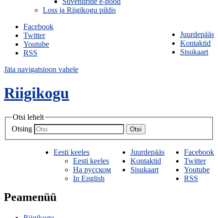
Suveniiride e-pood
Loss ja Riigikogu pildis
Facebook
Juurdepääs
Twitter
Kontaktid
Youtube
Sisukaart
RSS
Jäta navigatsioon vahele
Riigikogu
Otsi lehelt
Otsing
Otsi
Eesti keeles
Juurdepääs
Facebook
Eesti keeles
Kontaktid
Twitter
На русском
Sisukaart
Youtube
In English
RSS
Peamenüü
Riigikogu