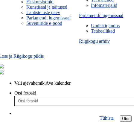
Ekskursioonid
Infomaterjalid
Kunstisaal ja näitused
Lahtiste uste päev
Parlamendi lugemissaal
Parlamendi lugemissaal
Suveniiride e-pood
Uudiskirjandus
Teabeallikad
Riigikogu arhiiv
Loss ja Riigikogu pildis
Vali ajavahemik
Ava kalender
Otsi fotosid
Tühista
Otsi