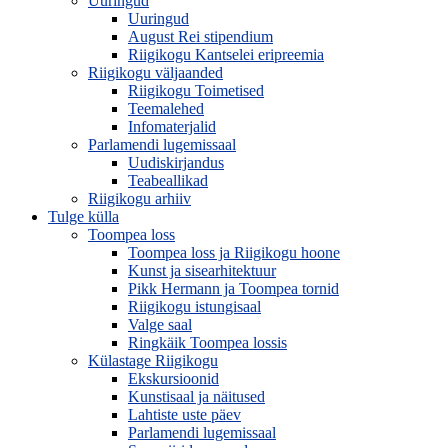
Uuringud
Uuringud
August Rei stipendium
Riigikogu Kantselei eripreemia
Riigikogu väljaanded
Riigikogu Toimetised
Teemalehed
Infomaterjalid
Parlamendi lugemissaal
Uudiskirjandus
Teabeallikad
Riigikogu arhiiv
Tulge külla
Toompea loss
Toompea loss ja Riigikogu hoone
Kunst ja sisearhitektuur
Pikk Hermann ja Toompea tornid
Riigikogu istungisaal
Valge saal
Ringkäik Toompea lossis
Külastage Riigikogu
Ekskursioonid
Kunstisaal ja näitused
Lahtiste uste päev
Parlamendi lugemissaal