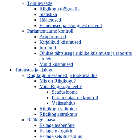
Tööülevaade
Riigikogu töögraafik
Statistika
Hääletused
Esinemised ja istungitest osavõtt
Parlamentaarne kontroll
Arupärimised
Kirjalikud küsimused
Infotund
Olulise tähtsusega riiklike küsimuste ja raportite
arutelu
Muud küsimused
Tutvustus ja ajalugu
Riigikogu ülesanded ja töökorraldus
Mis on Riigikogu?
Mida Riigikogu teeb?
Seadusloome
Parlamentaarne kontroll
Välissuhtlus
Riigikogu valimine
Riigikogu struktuur
Rääkige kaasa!
Esitage teabenõue
Esitage märgukiri
Esitage selgitustaotlus