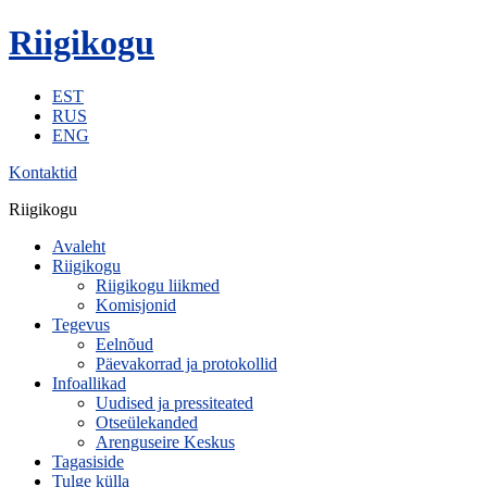
Riigikogu
EST
RUS
ENG
Kontaktid
Riigikogu
Avaleht
Riigikogu
Riigikogu liikmed
Komisjonid
Tegevus
Eelnõud
Päevakorrad ja protokollid
Infoallikad
Uudised ja pressiteated
Otseülekanded
Arenguseire Keskus
Tagasiside
Tulge külla