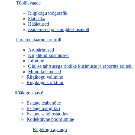
Tööülevaade
Riigikogu töögraafik
Statistika
Hääletused
Esinemised ja istungitest osavõtt
Parlamentaarne kontroll
Arupärimised
Kirjalikud küsimused
Infotund
Olulise tähtsusega riiklike küsimuste ja raportite arutelu
Muud küsimused
Riigikogu valimine
Riigikogu struktuur
Rääkige kaasa!
Esitage teabenõue
Esitage märgukiri
Esitage selgitustaotlus
Kollektiivne pöördumine
Riigikogu ajalugu