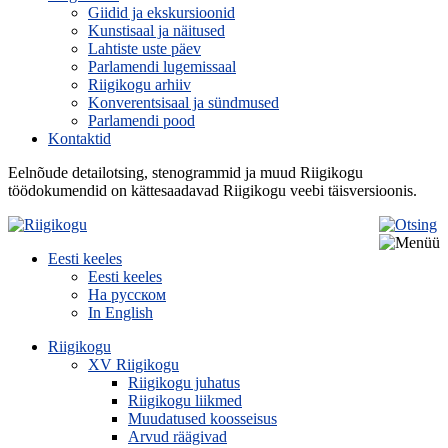
Giidid ja ekskursioonid
Kunstisaal ja näitused
Lahtiste uste päev
Parlamendi lugemissaal
Riigikogu arhiiv
Konverentsisaal ja sündmused
Parlamendi pood
Kontaktid
Eelnõude detailotsing, stenogrammid ja muud Riigikogu
töödokumendid on kättesaadavad Riigikogu veebi täisversioonis.
Eesti keeles
Eesti keeles
На русском
In English
Riigikogu
XV Riigikogu
Riigikogu juhatus
Riigikogu liikmed
Muudatused koosseisus
Arvud räägivad