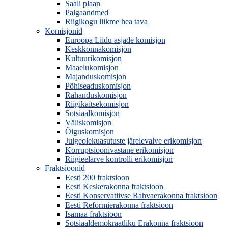
Saali plaan
Palgaandmed
Riigikogu liikme hea tava
Komisjonid
Euroopa Liidu asjade komisjon
Keskkonnakomisjon
Kultuurikomisjon
Maaelukomisjon
Majanduskomisjon
Põhiseaduskomisjon
Rahanduskomisjon
Riigikaitsekomisjon
Sotsiaalkomisjon
Väliskomisjon
Õiguskomisjon
Julgeolekuasutuste järelevalve erikomisjon
Korruptsioonivastane erikomisjon
Riigieelarve kontrolli erikomisjon
Fraktsioonid
Eesti 200 fraktsioon
Eesti Keskerakonna fraktsioon
Eesti Konservatiivse Rahvaerakonna fraktsioon
Eesti Reformierakonna fraktsioon
Isamaa fraktsioon
Sotsiaaldemokraatliku Erakonna fraktsioon