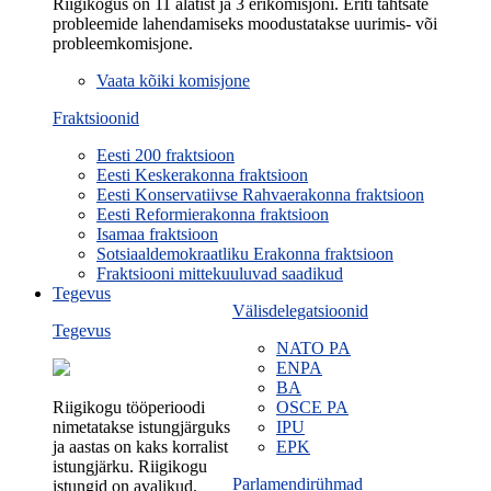
Riigikogus on 11 alatist ja 3 erikomisjoni. Eriti tähtsate
probleemide lahendamiseks moodustatakse uurimis- või
probleemkomisjone.
Vaata kõiki komisjone
Fraktsioonid
Eesti 200 fraktsioon
Eesti Keskerakonna fraktsioon
Eesti Konservatiivse Rahvaerakonna fraktsioon
Eesti Reformierakonna fraktsioon
Isamaa fraktsioon
Sotsiaaldemokraatliku Erakonna fraktsioon
Fraktsiooni mittekuuluvad saadikud
Tegevus
Välisdelegatsioonid
Tegevus
NATO PA
ENPA
BA
Riigikogu tööperioodi
OSCE PA
nimetatakse istungjärguks
IPU
ja aastas on kaks korralist
EPK
istungjärku. Riigikogu
Parlamendirühmad
istungid on avalikud.