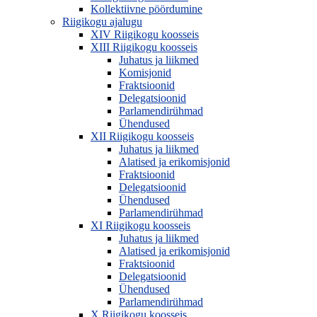
Kollektiivne pöördumine
Riigikogu ajalugu
XIV Riigikogu koosseis
XIII Riigikogu koosseis
Juhatus ja liikmed
Komisjonid
Fraktsioonid
Delegatsioonid
Parlamendirühmad
Ühendused
XII Riigikogu koosseis
Juhatus ja liikmed
Alatised ja erikomisjonid
Fraktsioonid
Delegatsioonid
Ühendused
Parlamendirühmad
XI Riigikogu koosseis
Juhatus ja liikmed
Alatised ja erikomisjonid
Fraktsioonid
Delegatsioonid
Ühendused
Parlamendirühmad
X Riigikogu koosseis