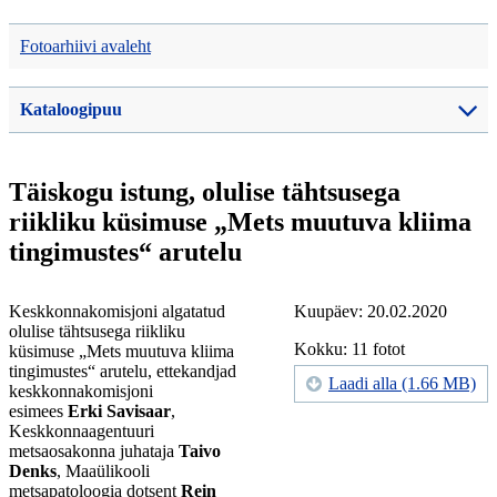
Fotoarhiivi avaleht
Kataloogipuu
Täiskogu istung, olulise tähtsusega
riikliku küsimuse „Mets muutuva kliima
tingimustes“ arutelu
Keskkonnakomisjoni algatatud
Kuupäev: 20.02.2020
olulise tähtsusega riikliku
Kokku: 11 fotot
küsimuse „Mets muutuva kliima
tingimustes“ arutelu, ettekandjad
Laadi alla (1.66 MB)
keskkonnakomisjoni
esimees
Erki Savisaar
,
Keskkonnaagentuuri
metsaosakonna juhataja
Taivo
Denks
, Maaülikooli
metsapatoloogia dotsent
Rein