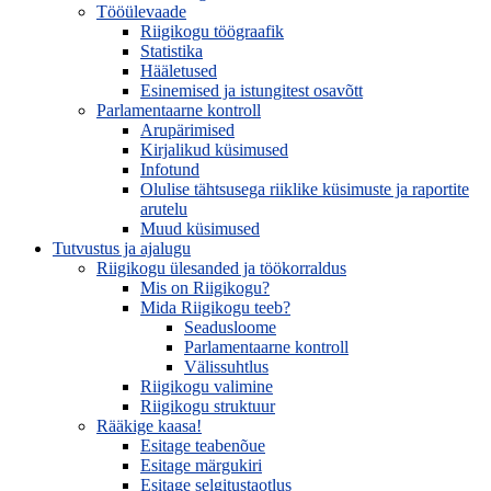
Tööülevaade
Riigikogu töögraafik
Statistika
Hääletused
Esinemised ja istungitest osavõtt
Parlamentaarne kontroll
Arupärimised
Kirjalikud küsimused
Infotund
Olulise tähtsusega riiklike küsimuste ja raportite
arutelu
Muud küsimused
Tutvustus ja ajalugu
Riigikogu ülesanded ja töökorraldus
Mis on Riigikogu?
Mida Riigikogu teeb?
Seadusloome
Parlamentaarne kontroll
Välissuhtlus
Riigikogu valimine
Riigikogu struktuur
Rääkige kaasa!
Esitage teabenõue
Esitage märgukiri
Esitage selgitustaotlus