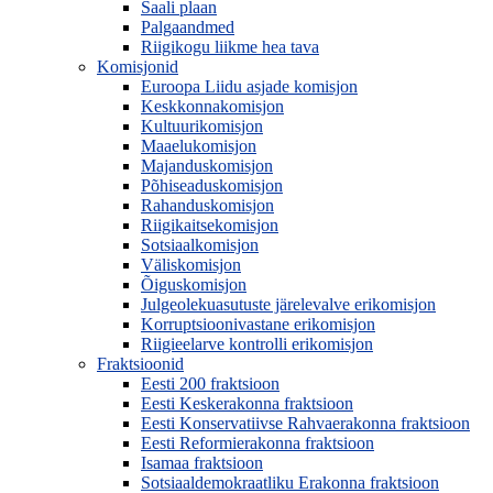
Saali plaan
Palgaandmed
Riigikogu liikme hea tava
Komisjonid
Euroopa Liidu asjade komisjon
Keskkonnakomisjon
Kultuurikomisjon
Maaelukomisjon
Majanduskomisjon
Põhiseaduskomisjon
Rahanduskomisjon
Riigikaitsekomisjon
Sotsiaalkomisjon
Väliskomisjon
Õiguskomisjon
Julgeolekuasutuste järelevalve erikomisjon
Korruptsioonivastane erikomisjon
Riigieelarve kontrolli erikomisjon
Fraktsioonid
Eesti 200 fraktsioon
Eesti Keskerakonna fraktsioon
Eesti Konservatiivse Rahvaerakonna fraktsioon
Eesti Reformierakonna fraktsioon
Isamaa fraktsioon
Sotsiaaldemokraatliku Erakonna fraktsioon