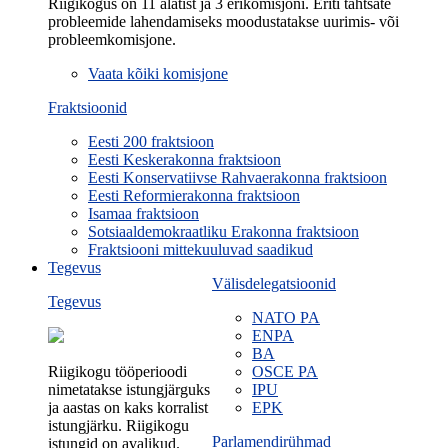
Riigikogus on 11 alatist ja 3 erikomisjoni. Eriti tähtsate
probleemide lahendamiseks moodustatakse uurimis- või
probleemkomisjone.
Vaata kõiki komisjone
Fraktsioonid
Eesti 200 fraktsioon
Eesti Keskerakonna fraktsioon
Eesti Konservatiivse Rahvaerakonna fraktsioon
Eesti Reformierakonna fraktsioon
Isamaa fraktsioon
Sotsiaaldemokraatliku Erakonna fraktsioon
Fraktsiooni mittekuuluvad saadikud
Tegevus
Välisdelegatsioonid
Tegevus
NATO PA
ENPA
BA
Riigikogu tööperioodi
OSCE PA
nimetatakse istungjärguks
IPU
ja aastas on kaks korralist
EPK
istungjärku. Riigikogu
Parlamendirühmad
istungid on avalikud.