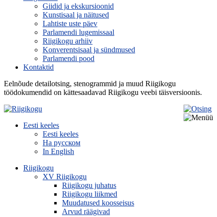
Giidid ja ekskursioonid
Kunstisaal ja näitused
Lahtiste uste päev
Parlamendi lugemissaal
Riigikogu arhiiv
Konverentsisaal ja sündmused
Parlamendi pood
Kontaktid
Eelnõude detailotsing, stenogrammid ja muud Riigikogu
töödokumendid on kättesaadavad Riigikogu veebi täisversioonis.
Eesti keeles
Eesti keeles
На русском
In English
Riigikogu
XV Riigikogu
Riigikogu juhatus
Riigikogu liikmed
Muudatused koosseisus
Arvud räägivad