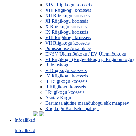
XIV Riigikogu koosseis
XIII Riigikogu koosseis
XII Riigikogu koosseis
XI Riigikogu koosseis
X Riigikogu koosseis
IX Riigikogu koosseis
VIII Riigikogu koosseis
VII Riigikogu koosseis
Põhiseaduse Assamblee
ENSV Ülemnõukogu / EV Ülemnõukogu
VI Riigikogu (Riigivolikogu ja Riiginõukogu)
Rahvuskogu
V Riigikogu koosseis
IV Riigikogu koosseis
III Riigikogu koosseis
II Riigikogu koosseis
I Riigikogu koosseis
Asutav Kogu
Eestimaa ajutine maanõukogu ehk maapäev
Riigikogu Kantselei ajalugu
Infoallikad
Infoallikad