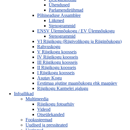
Ühendused
Parlamendirühmad
Põhiseaduse Assamblee
Liikmed
Stenogrammid
ENSV Ülemnõukogu / EV Ülemnõukogu
Stenogrammid
VI Riigikogu (Riigivolikogu ja Riiginõukogu)
Rahvuskogu
V Riigikogu koosseis
IV Riigikogu koosseis
III Riigikogu koosseis
II Riigikogu koosseis
I Riigikogu koosseis
Asutav Kogu
Eestimaa ajutine maanõukogu ehk maapäev
Riigikogu Kantselei ajalugu
Infoallikad
Multimeedia
Riigikogu fotoarhiiv
Videod
Otseülekanded
Fookusteemad
Uudised ja pressiteated