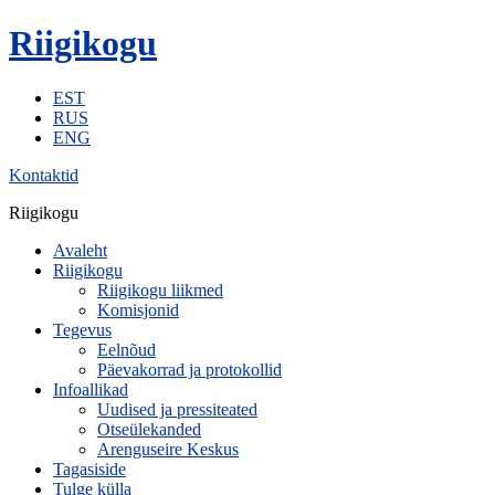
Riigikogu
EST
RUS
ENG
Kontaktid
Riigikogu
Avaleht
Riigikogu
Riigikogu liikmed
Komisjonid
Tegevus
Eelnõud
Päevakorrad ja protokollid
Infoallikad
Uudised ja pressiteated
Otseülekanded
Arenguseire Keskus
Tagasiside
Tulge külla