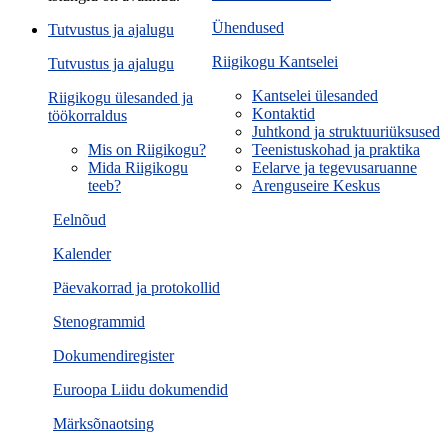
Ühendused
Tutvustus ja ajalugu
Riigikogu Kantselei
Tutvustus ja ajalugu
Kantselei ülesanded
Riigikogu ülesanded ja
Kontaktid
töökorraldus
Juhtkond ja struktuuriüksused
Mis on Riigikogu?
Teenistuskohad ja praktika
Mida Riigikogu
Eelarve ja tegevusaruanne
teeb?
Arenguseire Keskus
Eelnõud
Kalender
Päevakorrad ja protokollid
Stenogrammid
Dokumendiregister
Euroopa Liidu dokumendid
Märksõnaotsing