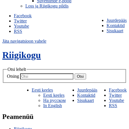
Suveniiride e-pood
Loss ja Riigikogu pildis
Facebook
Juurdepääs
Twitter
Kontaktid
Youtube
Sisukaart
RSS
Jäta navigatsioon vahele
Riigikogu
Otsi lehelt
Otsing
Otsi
Eesti keeles
Juurdepääs
Facebook
Eesti keeles
Kontaktid
Twitter
На русском
Sisukaart
Youtube
In English
RSS
Peamenüü
Riigikogu