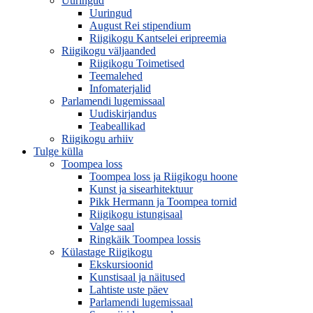
Uuringud
Uuringud
August Rei stipendium
Riigikogu Kantselei eripreemia
Riigikogu väljaanded
Riigikogu Toimetised
Teemalehed
Infomaterjalid
Parlamendi lugemissaal
Uudiskirjandus
Teabeallikad
Riigikogu arhiiv
Tulge külla
Toompea loss
Toompea loss ja Riigikogu hoone
Kunst ja sisearhitektuur
Pikk Hermann ja Toompea tornid
Riigikogu istungisaal
Valge saal
Ringkäik Toompea lossis
Külastage Riigikogu
Ekskursioonid
Kunstisaal ja näitused
Lahtiste uste päev
Parlamendi lugemissaal