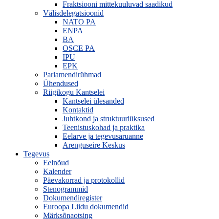
Fraktsiooni mittekuuluvad saadikud
Välisdelegatsioonid
NATO PA
ENPA
BA
OSCE PA
IPU
EPK
Parlamendirühmad
Ühendused
Riigikogu Kantselei
Kantselei ülesanded
Kontaktid
Juhtkond ja struktuuriüksused
Teenistuskohad ja praktika
Eelarve ja tegevusaruanne
Arenguseire Keskus
Tegevus
Eelnõud
Kalender
Päevakorrad ja protokollid
Stenogrammid
Dokumendiregister
Euroopa Liidu dokumendid
Märksõnaotsing