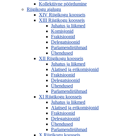
Kollektiivne pöördumine
Riigikogu ajalugu
XIV Riigikogu koosseis
XIII Riigikogu koosseis
Juhatus ja liikmed
Komisjonid
Fraktsioonid
Delegatsioonid
Parlamendirühmad
Ühendused
XII Riigikogu koosseis
Juhatus ja liikmed
Alatised ja erikomisjonid
Fraktsioonid
Delegatsioonid
Ühendused
Parlamendirühmad
XI Riigikogu koosseis
Juhatus ja liikmed
Alatised ja erikomisjonid
Fraktsioonid
Delegatsioonid
Ühendused
Parlamendirühmad
X Riigikogu koosseis