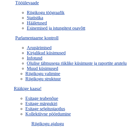
Tööülevaade
Riigikogu töögraafik
Statistika
Hääletused
Esinemised ja istungitest osavõtt
Parlamentaarne kontroll
Arupärimised
Kirjalikud küsimused
Infotund
Olulise tähtsusega riiklike küsimuste ja raportite arutelu
Muud küsimused
Riigikogu valimine
Riigikogu struktuur
Rääkige kaasa!
Esitage teabenõue
Esitage märgukiri
Esitage selgitustaotlus
Kollektiivne pöördumine
Riigikogu ajalugu