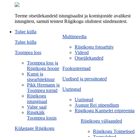
Teeme otseülekandeid istungisaalist ja komisjonide avalikest
istungitest, samuti teistest Riigikogu olulistest sündmustest.
Tulge külla
Multimeedia
Tulge külla
Riigikogu fotoarhiiv
Toompea loss
Videod
Otseülekanded
Toompea loss ja
Riigikogu hoone
Fookusteemad
Kunst ja
Uudised ja pressiteated
sisearhitektuur
Pikk Hermann ja
Uuringud
Toompea tornid
Riigikogu
Uuringud
istungisaal
August Rei stipendium
Valge saal
Riigikogu Kantselei eripreemia
Ringkäik
Toompea lossis
Riigikogu väljaanded
Külastage Riigikogu
Riigikogu Toimetised
Teemalehed