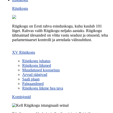
Riigikogu
Riigikogu on Eesti rahva esinduskogu, kuhu kuulub 101
liiget. Rahvas valib Riigikogu neljaks aastaks. Riigikogu
tähtsaimad ülesanded on võtta vastu seadusi ja otsuseid, teha
parlamentaarset kontrolli ja arendada välissuhtlust.
XV Riigikogu
Riigikogu juhatus
Riigikogu liikmed
Muudatused koosseisus
Arvud räägivad
Saali plaan
Palgaandmed
Riigikogu liikme hea tava
Komisjonid