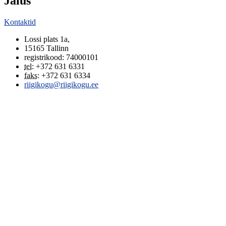
Jalus
Kontaktid
Lossi plats 1a
,
15165
Tallinn
registrikood: 74000101
tel
:
+372 631 6331
faks
:
+372 631 6334
riigikogu@riigikogu.ee