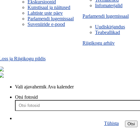
Ekskursioonid
Infomaterjalid
Kunstisaal ja näitused
Lahtiste uste päev
Parlamendi lugemissaal
Parlamendi lugemissaal
Suveniiride e-pood
Uudiskirjandus
Teabeallikad
Riigikogu arhiiv
Loss ja Riigikogu pildis
Vali ajavahemik
Ava kalender
Otsi fotosid
Tühista
Otsi