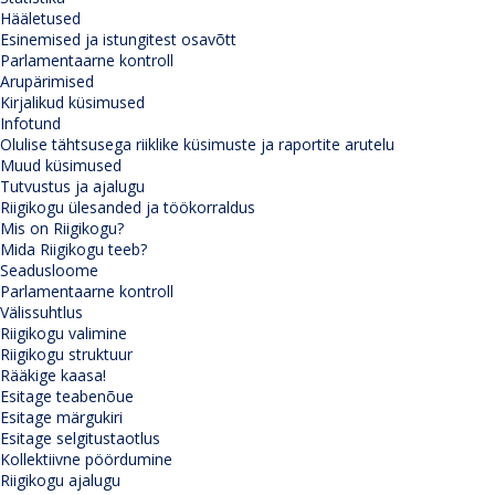
Hääletused
Esinemised ja istungitest osavõtt
Parlamentaarne kontroll
Arupärimised
Kirjalikud küsimused
Infotund
Olulise tähtsusega riiklike küsimuste ja raportite arutelu
Muud küsimused
Tutvustus ja ajalugu
Riigikogu ülesanded ja töökorraldus
Mis on Riigikogu?
Mida Riigikogu teeb?
Seadusloome
Parlamentaarne kontroll
Välissuhtlus
Riigikogu valimine
Riigikogu struktuur
Rääkige kaasa!
Esitage teabenõue
Esitage märgukiri
Esitage selgitustaotlus
Kollektiivne pöördumine
Riigikogu ajalugu