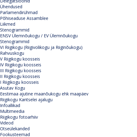
Delegatsioonid
Ühendused
Parlamendirühmad
Põhiseaduse Assamblee
Liikmed
Stenogrammid
ENSV Ülemnõukogu / EV Ülemnõukogu
Stenogrammid
VI Riigikogu (Riigivolikogu ja Riiginõukogu)
Rahvuskogu
V Riigikogu koosseis
IV Riigikogu koosseis
III Riigikogu koosseis
II Riigikogu koosseis
I Riigikogu koosseis
Asutav Kogu
Eestimaa ajutine maanõukogu ehk maapäev
Riigikogu Kantselei ajalugu
Infoallikad
Multimeedia
Riigikogu fotoarhiiv
Videod
Otseülekanded
Fookusteemad