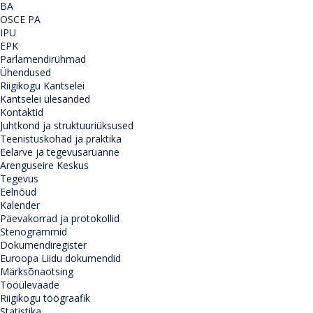
BA
OSCE PA
IPU
EPK
Parlamendirühmad
Ühendused
Riigikogu Kantselei
Kantselei ülesanded
Kontaktid
Juhtkond ja struktuuriüksused
Teenistuskohad ja praktika
Eelarve ja tegevusaruanne
Arenguseire Keskus
Tegevus
Eelnõud
Kalender
Päevakorrad ja protokollid
Stenogrammid
Dokumendiregister
Euroopa Liidu dokumendid
Märksõnaotsing
Tööülevaade
Riigikogu töögraafik
Statistika