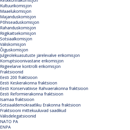
Keskkonnakomisjon
Kultuurikomisjon
Maaelukomisjon
Majanduskomisjon
Põhiseaduskomisjon
Rahanduskomisjon
Riigikaitsekomisjon
Sotsiaalkomisjon
Väliskomisjon
Õiguskomisjon
Julgeolekuasutuste järelevalve erikomisjon
Korruptsioonivastane erikomisjon
Riigieelarve kontrolli erikomisjon
Fraktsioonid
Eesti 200 fraktsioon
Eesti Keskerakonna fraktsioon
Eesti Konservatiivse Rahvaerakonna fraktsioon
Eesti Reformierakonna fraktsioon
Isamaa fraktsioon
Sotsiaaldemokraatliku Erakonna fraktsioon
Fraktsiooni mittekuuluvad saadikud
Välisdelegatsioonid
NATO PA
ENPA