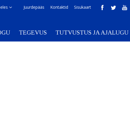
eeles
Juurdepääs
Kontaktid
Sisukaart
OGU
TEGEVUS
TUTVUSTUS JA AJALUGU