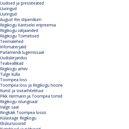
Uudised ja pressiteated
Uuringud
Uuringud
August Rei stipendium
Riigikogu Kantselei eripreemia
Riigikogu väljaanded
Riigikogu Toimetised
Teemalehed
Infomaterjalid
Parlamendi lugemissaal
Uudiskirjandus
Teabeallikad
Riigikogu arhiiv
Tulge külla
Toompea loss
Toompea loss ja Riigikogu hoone
Kunst ja sisearhitektuur
Pikk Hermann ja Toompea tornid
Riigikogu istungisaal
Valge saal
Ringkäik Toompea lossis
Külastage Riigikogu
Ekskursioonid
Kunstisaal ja näitused