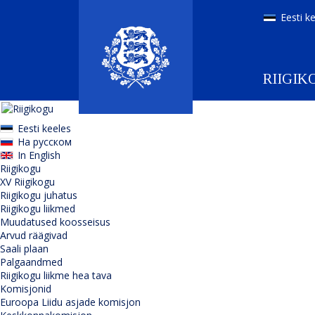
Eesti k
RIIGIK
Eesti keeles
На русском
In English
Riigikogu
XV Riigikogu
Riigikogu juhatus
Riigikogu liikmed
Muudatused koosseisus
Arvud räägivad
Saali plaan
Palgaandmed
Riigikogu liikme hea tava
Komisjonid
Euroopa Liidu asjade komisjon