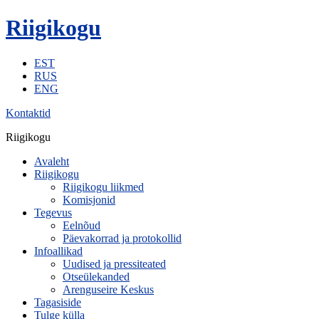
Riigikogu
EST
RUS
ENG
Kontaktid
Riigikogu
Avaleht
Riigikogu
Riigikogu liikmed
Komisjonid
Tegevus
Eelnõud
Päevakorrad ja protokollid
Infoallikad
Uudised ja pressiteated
Otseülekanded
Arenguseire Keskus
Tagasiside
Tulge külla