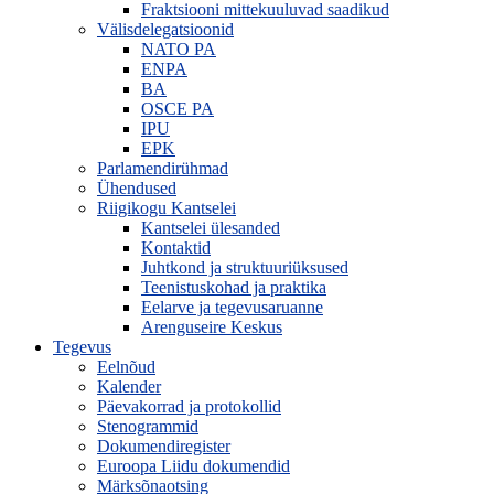
Fraktsiooni mittekuuluvad saadikud
Välisdelegatsioonid
NATO PA
ENPA
BA
OSCE PA
IPU
EPK
Parlamendirühmad
Ühendused
Riigikogu Kantselei
Kantselei ülesanded
Kontaktid
Juhtkond ja struktuuriüksused
Teenistuskohad ja praktika
Eelarve ja tegevusaruanne
Arenguseire Keskus
Tegevus
Eelnõud
Kalender
Päevakorrad ja protokollid
Stenogrammid
Dokumendiregister
Euroopa Liidu dokumendid
Märksõnaotsing