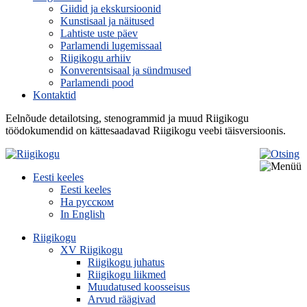
Giidid ja ekskursioonid
Kunstisaal ja näitused
Lahtiste uste päev
Parlamendi lugemissaal
Riigikogu arhiiv
Konverentsisaal ja sündmused
Parlamendi pood
Kontaktid
Eelnõude detailotsing, stenogrammid ja muud Riigikogu
töödokumendid on kättesaadavad Riigikogu veebi täisversioonis.
Eesti keeles
Eesti keeles
На русском
In English
Riigikogu
XV Riigikogu
Riigikogu juhatus
Riigikogu liikmed
Muudatused koosseisus
Arvud räägivad