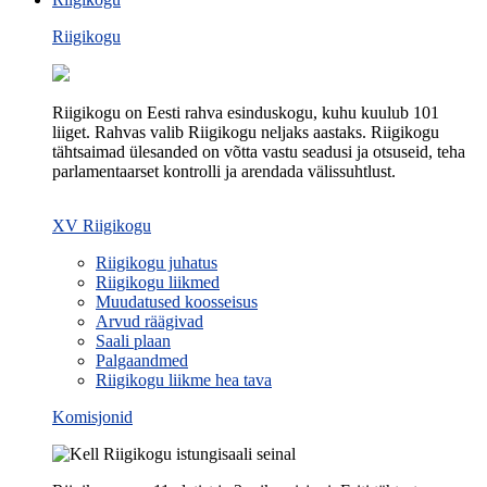
Riigikogu
Riigikogu on Eesti rahva esinduskogu, kuhu kuulub 101
liiget. Rahvas valib Riigikogu neljaks aastaks. Riigikogu
tähtsaimad ülesanded on võtta vastu seadusi ja otsuseid, teha
parlamentaarset kontrolli ja arendada välissuhtlust.
XV Riigikogu
Riigikogu juhatus
Riigikogu liikmed
Muudatused koosseisus
Arvud räägivad
Saali plaan
Palgaandmed
Riigikogu liikme hea tava
Komisjonid