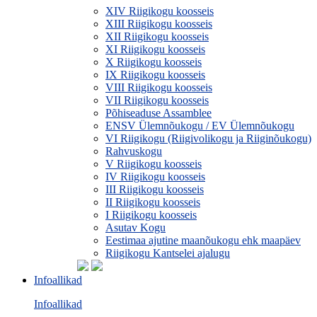
XIV Riigikogu koosseis
XIII Riigikogu koosseis
XII Riigikogu koosseis
XI Riigikogu koosseis
X Riigikogu koosseis
IX Riigikogu koosseis
VIII Riigikogu koosseis
VII Riigikogu koosseis
Põhiseaduse Assamblee
ENSV Ülemnõukogu / EV Ülemnõukogu
VI Riigikogu (Riigivolikogu ja Riiginõukogu)
Rahvuskogu
V Riigikogu koosseis
IV Riigikogu koosseis
III Riigikogu koosseis
II Riigikogu koosseis
I Riigikogu koosseis
Asutav Kogu
Eestimaa ajutine maanõukogu ehk maapäev
Riigikogu Kantselei ajalugu
Infoallikad
Infoallikad