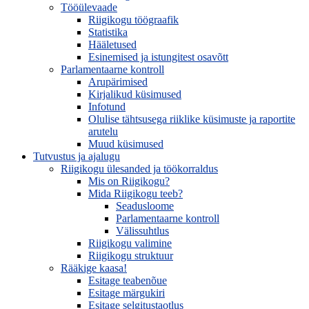
Tööülevaade
Riigikogu töögraafik
Statistika
Hääletused
Esinemised ja istungitest osavõtt
Parlamentaarne kontroll
Arupärimised
Kirjalikud küsimused
Infotund
Olulise tähtsusega riiklike küsimuste ja raportite
arutelu
Muud küsimused
Tutvustus ja ajalugu
Riigikogu ülesanded ja töökorraldus
Mis on Riigikogu?
Mida Riigikogu teeb?
Seadusloome
Parlamentaarne kontroll
Välissuhtlus
Riigikogu valimine
Riigikogu struktuur
Rääkige kaasa!
Esitage teabenõue
Esitage märgukiri
Esitage selgitustaotlus