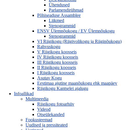
Ühendused
Parlamendirühmad
Põhiseaduse Assamblee
Liikmed
Stenogrammid
ENSV Ülemnõukogu / EV Ülemnõukogu
Stenogrammid
VI Riigikogu (Riigivolikogu ja Riiginõukogu)
Rahvuskogu
V Riigikogu koosseis
IV Riigikogu koosseis
III Riigikogu koosseis
II Riigikogu koosseis
I Riigikogu koosseis
Asutav Kogu
Eestimaa ajutine maanõukogu ehk maapäev
Riigikogu Kantselei ajalugu
Infoallikad
Multimeedia
Riigikogu fotoarhiiv
Videod
Otseülekanded
Fookusteemad
Uudised ja pressiteated