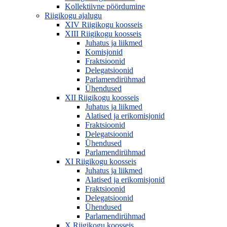
Kollektiivne pöördumine
Riigikogu ajalugu
XIV Riigikogu koosseis
XIII Riigikogu koosseis
Juhatus ja liikmed
Komisjonid
Fraktsioonid
Delegatsioonid
Parlamendirühmad
Ühendused
XII Riigikogu koosseis
Juhatus ja liikmed
Alatised ja erikomisjonid
Fraktsioonid
Delegatsioonid
Ühendused
Parlamendirühmad
XI Riigikogu koosseis
Juhatus ja liikmed
Alatised ja erikomisjonid
Fraktsioonid
Delegatsioonid
Ühendused
Parlamendirühmad
X Riigikogu koosseis