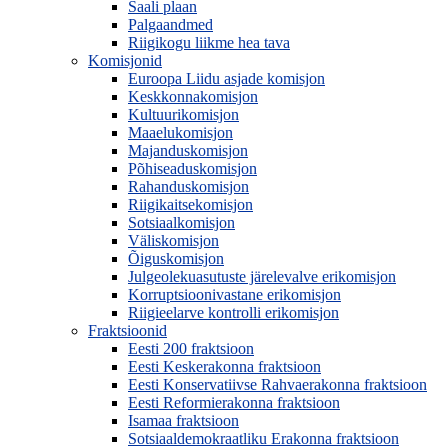
Saali plaan
Palgaandmed
Riigikogu liikme hea tava
Komisjonid
Euroopa Liidu asjade komisjon
Keskkonnakomisjon
Kultuurikomisjon
Maaelukomisjon
Majanduskomisjon
Põhiseaduskomisjon
Rahanduskomisjon
Riigikaitsekomisjon
Sotsiaalkomisjon
Väliskomisjon
Õiguskomisjon
Julgeolekuasutuste järelevalve erikomisjon
Korruptsioonivastane erikomisjon
Riigieelarve kontrolli erikomisjon
Fraktsioonid
Eesti 200 fraktsioon
Eesti Keskerakonna fraktsioon
Eesti Konservatiivse Rahvaerakonna fraktsioon
Eesti Reformierakonna fraktsioon
Isamaa fraktsioon
Sotsiaaldemokraatliku Erakonna fraktsioon