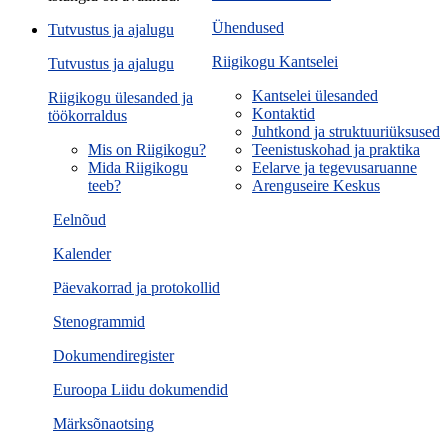
Ühendused
Tutvustus ja ajalugu
Riigikogu Kantselei
Tutvustus ja ajalugu
Kantselei ülesanded
Riigikogu ülesanded ja
Kontaktid
töökorraldus
Juhtkond ja struktuuriüksused
Mis on Riigikogu?
Teenistuskohad ja praktika
Mida Riigikogu
Eelarve ja tegevusaruanne
teeb?
Arenguseire Keskus
Eelnõud
Kalender
Päevakorrad ja protokollid
Stenogrammid
Dokumendiregister
Euroopa Liidu dokumendid
Märksõnaotsing