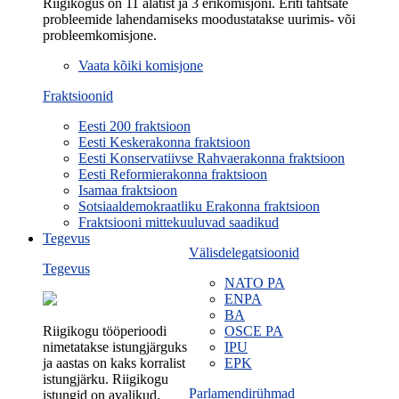
Riigikogus on 11 alatist ja 3 erikomisjoni. Eriti tähtsate
probleemide lahendamiseks moodustatakse uurimis- või
probleemkomisjone.
Vaata kõiki komisjone
Fraktsioonid
Eesti 200 fraktsioon
Eesti Keskerakonna fraktsioon
Eesti Konservatiivse Rahvaerakonna fraktsioon
Eesti Reformierakonna fraktsioon
Isamaa fraktsioon
Sotsiaaldemokraatliku Erakonna fraktsioon
Fraktsiooni mittekuuluvad saadikud
Tegevus
Välisdelegatsioonid
Tegevus
NATO PA
ENPA
BA
Riigikogu tööperioodi
OSCE PA
nimetatakse istungjärguks
IPU
ja aastas on kaks korralist
EPK
istungjärku. Riigikogu
Parlamendirühmad
istungid on avalikud.