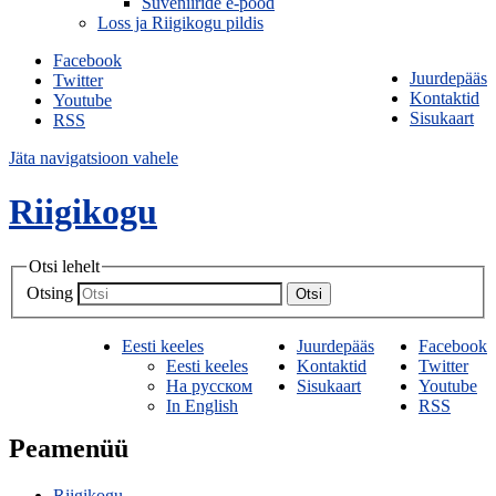
Suveniiride e-pood
Loss ja Riigikogu pildis
Facebook
Juurdepääs
Twitter
Kontaktid
Youtube
Sisukaart
RSS
Jäta navigatsioon vahele
Riigikogu
Otsi lehelt
Otsing
Otsi
Eesti keeles
Juurdepääs
Facebook
Eesti keeles
Kontaktid
Twitter
На русском
Sisukaart
Youtube
In English
RSS
Peamenüü
Riigikogu