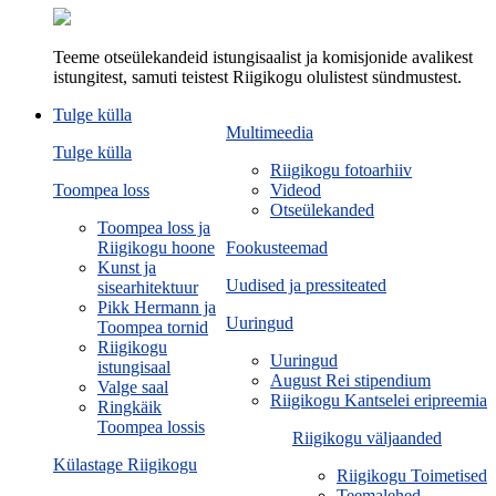
Teeme otseülekandeid istungisaalist ja komisjonide avalikest
istungitest, samuti teistest Riigikogu olulistest sündmustest.
Tulge külla
Multimeedia
Tulge külla
Riigikogu fotoarhiiv
Toompea loss
Videod
Otseülekanded
Toompea loss ja
Riigikogu hoone
Fookusteemad
Kunst ja
Uudised ja pressiteated
sisearhitektuur
Pikk Hermann ja
Uuringud
Toompea tornid
Riigikogu
Uuringud
istungisaal
August Rei stipendium
Valge saal
Riigikogu Kantselei eripreemia
Ringkäik
Toompea lossis
Riigikogu väljaanded
Külastage Riigikogu
Riigikogu Toimetised
Teemalehed