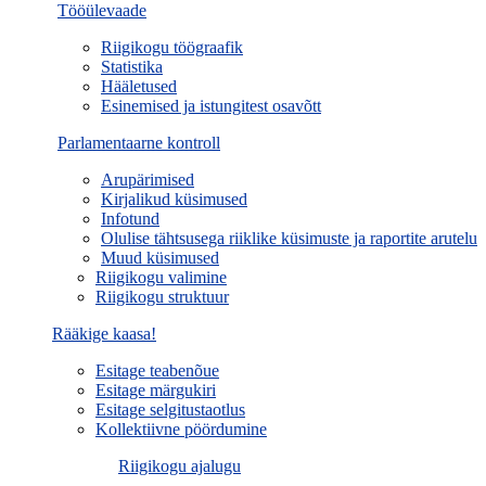
Tööülevaade
Riigikogu töögraafik
Statistika
Hääletused
Esinemised ja istungitest osavõtt
Parlamentaarne kontroll
Arupärimised
Kirjalikud küsimused
Infotund
Olulise tähtsusega riiklike küsimuste ja raportite arutelu
Muud küsimused
Riigikogu valimine
Riigikogu struktuur
Rääkige kaasa!
Esitage teabenõue
Esitage märgukiri
Esitage selgitustaotlus
Kollektiivne pöördumine
Riigikogu ajalugu