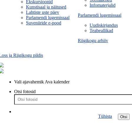
Ekskursioonid
Infomaterjalid
Kunstisaal ja näitused
Lahtiste uste päev
Parlamendi lugemissaal
Parlamendi lugemissaal
Suveniiride e-pood
Uudiskirjandus
Teabeallikad
Riigikogu arhiiv
Loss ja Riigikogu pildis
Vali ajavahemik
Ava kalender
Otsi fotosid
Tühista
Otsi