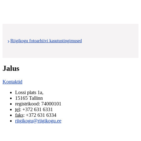
Riigikogu fotoarhiivi kasutustingimused
Jalus
Kontaktid
Lossi plats 1a
,
15165
Tallinn
registrikood: 74000101
tel
:
+372 631 6331
faks
:
+372 631 6334
riigikogu@riigikogu.ee