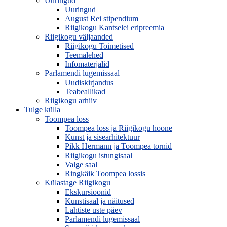
Uuringud
Uuringud
August Rei stipendium
Riigikogu Kantselei eripreemia
Riigikogu väljaanded
Riigikogu Toimetised
Teemalehed
Infomaterjalid
Parlamendi lugemissaal
Uudiskirjandus
Teabeallikad
Riigikogu arhiiv
Tulge külla
Toompea loss
Toompea loss ja Riigikogu hoone
Kunst ja sisearhitektuur
Pikk Hermann ja Toompea tornid
Riigikogu istungisaal
Valge saal
Ringkäik Toompea lossis
Külastage Riigikogu
Ekskursioonid
Kunstisaal ja näitused
Lahtiste uste päev
Parlamendi lugemissaal