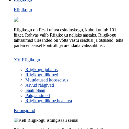
Riigikogu
Riigikogu on Eesti rahva esinduskogu, kuhu kuulub 101
liiget. Rahvas valib Riigikogu neljaks aastaks. Riigikogu
tähtsaimad ülesanded on võtta vastu seadusi ja otsuseid, teha
parlamentaarset kontrolli ja arendada välissuhtlust.
XV Riigikogu
Riigikogu juhatus
Riigikogu liikmed
Muudatused koosseisus
Arvud räägivad
Saali plaan
Palgaandmed
Riigikogu liikme hea tava
Komisjonid