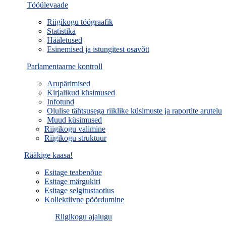
Tööülevaade
Riigikogu töögraafik
Statistika
Hääletused
Esinemised ja istungitest osavõtt
Parlamentaarne kontroll
Arupärimised
Kirjalikud küsimused
Infotund
Olulise tähtsusega riiklike küsimuste ja raportite arutelu
Muud küsimused
Riigikogu valimine
Riigikogu struktuur
Rääkige kaasa!
Esitage teabenõue
Esitage märgukiri
Esitage selgitustaotlus
Kollektiivne pöördumine
Riigikogu ajalugu