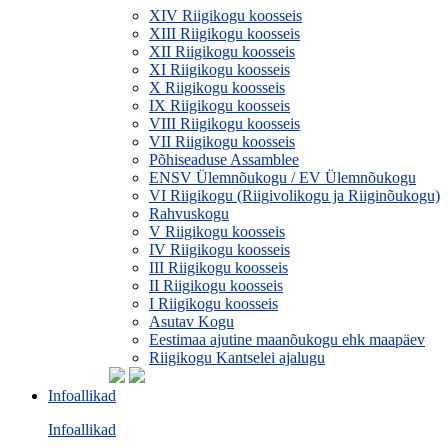
XIV Riigikogu koosseis
XIII Riigikogu koosseis
XII Riigikogu koosseis
XI Riigikogu koosseis
X Riigikogu koosseis
IX Riigikogu koosseis
VIII Riigikogu koosseis
VII Riigikogu koosseis
Põhiseaduse Assamblee
ENSV Ülemnõukogu / EV Ülemnõukogu
VI Riigikogu (Riigivolikogu ja Riiginõukogu)
Rahvuskogu
V Riigikogu koosseis
IV Riigikogu koosseis
III Riigikogu koosseis
II Riigikogu koosseis
I Riigikogu koosseis
Asutav Kogu
Eestimaa ajutine maanõukogu ehk maapäev
Riigikogu Kantselei ajalugu
Infoallikad
Infoallikad