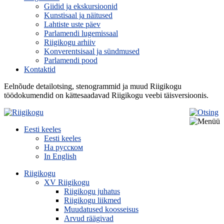
Giidid ja ekskursioonid
Kunstisaal ja näitused
Lahtiste uste päev
Parlamendi lugemissaal
Riigikogu arhiiv
Konverentsisaal ja sündmused
Parlamendi pood
Kontaktid
Eelnõude detailotsing, stenogrammid ja muud Riigikogu
töödokumendid on kättesaadavad Riigikogu veebi täisversioonis.
Eesti keeles
Eesti keeles
На русском
In English
Riigikogu
XV Riigikogu
Riigikogu juhatus
Riigikogu liikmed
Muudatused koosseisus
Arvud räägivad