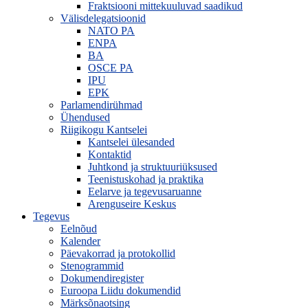
Fraktsiooni mittekuuluvad saadikud
Välisdelegatsioonid
NATO PA
ENPA
BA
OSCE PA
IPU
EPK
Parlamendirühmad
Ühendused
Riigikogu Kantselei
Kantselei ülesanded
Kontaktid
Juhtkond ja struktuuriüksused
Teenistuskohad ja praktika
Eelarve ja tegevusaruanne
Arenguseire Keskus
Tegevus
Eelnõud
Kalender
Päevakorrad ja protokollid
Stenogrammid
Dokumendiregister
Euroopa Liidu dokumendid
Märksõnaotsing