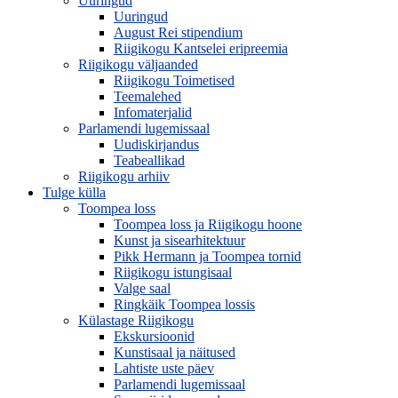
Uuringud
Uuringud
August Rei stipendium
Riigikogu Kantselei eripreemia
Riigikogu väljaanded
Riigikogu Toimetised
Teemalehed
Infomaterjalid
Parlamendi lugemissaal
Uudiskirjandus
Teabeallikad
Riigikogu arhiiv
Tulge külla
Toompea loss
Toompea loss ja Riigikogu hoone
Kunst ja sisearhitektuur
Pikk Hermann ja Toompea tornid
Riigikogu istungisaal
Valge saal
Ringkäik Toompea lossis
Külastage Riigikogu
Ekskursioonid
Kunstisaal ja näitused
Lahtiste uste päev
Parlamendi lugemissaal