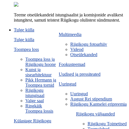
Teeme otseülekandeid istungisaalist ja komisjonide avalikest
istungitest, samuti teistest Riigikogu olulistest sündmustest.
Tulge külla
Multimeedia
Tulge külla
Riigikogu fotoarhiiv
Toompea loss
Videod
Otseülekanded
Toompea loss ja
Riigikogu hoone
Fookusteemad
Kunst ja
Uudised ja pressiteated
sisearhitektuur
Pikk Hermann ja
Uuringud
Toompea tornid
Riigikogu
Uuringud
istungisaal
August Rei stipendium
Valge saal
Riigikogu Kantselei eripreemia
Ringkäik
Toompea lossis
Riigikogu väljaanded
Külastage Riigikogu
Riigikogu Toimetised
Teemalehed