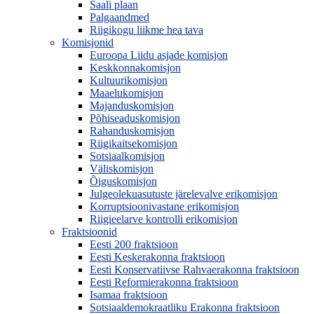
Saali plaan
Palgaandmed
Riigikogu liikme hea tava
Komisjonid
Euroopa Liidu asjade komisjon
Keskkonnakomisjon
Kultuurikomisjon
Maaelukomisjon
Majanduskomisjon
Põhiseaduskomisjon
Rahanduskomisjon
Riigikaitsekomisjon
Sotsiaalkomisjon
Väliskomisjon
Õiguskomisjon
Julgeolekuasutuste järelevalve erikomisjon
Korruptsioonivastane erikomisjon
Riigieelarve kontrolli erikomisjon
Fraktsioonid
Eesti 200 fraktsioon
Eesti Keskerakonna fraktsioon
Eesti Konservatiivse Rahvaerakonna fraktsioon
Eesti Reformierakonna fraktsioon
Isamaa fraktsioon
Sotsiaaldemokraatliku Erakonna fraktsioon