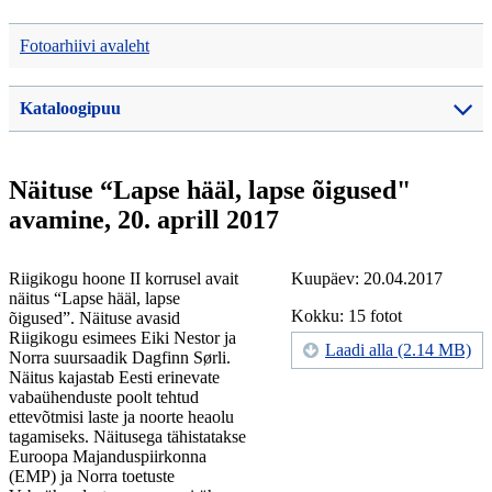
Fotoarhiivi avaleht
Kataloogipuu
Näituse “Lapse hääl, lapse õigused"
avamine, 20. aprill 2017
Riigikogu hoone II korrusel avait
Kuupäev: 20.04.2017
näitus “Lapse hääl, lapse
Kokku: 15 fotot
õigused”. Näituse avasid
Riigikogu esimees Eiki Nestor ja
Laadi alla (2.14 MB)
Norra suursaadik Dagfinn Sørli.
Näitus kajastab Eesti erinevate
vabaühenduste poolt tehtud
ettevõtmisi laste ja noorte heaolu
tagamiseks. Näitusega tähistatakse
Euroopa Majanduspiirkonna
(EMP) ja Norra toetuste