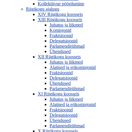
Kollektiivne pöördumine
Riigikogu ajalugu
XIV Riigikogu koosseis
XIII Riigikogu koosseis
Juhatus ja liikmed
Komisjonid
Fraktsioonid
Delegatsioonid
Parlamendirühmad
Ühendused
XII Riigikogu koosseis
Juhatus ja liikmed
Alatised ja erikomisjonid
Fraktsioonid
Delegatsioonid
Ühendused
Parlamendirühmad
XI Riigikogu koosseis
Juhatus ja liikmed
Alatised ja erikomisjonid
Fraktsioonid
Delegatsioonid
Ühendused
Parlamendirühmad
X Riigikogu koosseis