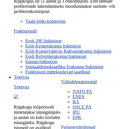
Riigikogus on 11 alatist ja 3 erikomisjoni. Eriti tähtsate
probleemide lahendamiseks moodustatakse uurimis- või
probleemkomisjone.
Vaata kõiki komisjone
Fraktsioonid
Eesti 200 fraktsioon
Eesti Keskerakonna fraktsioon
Eesti Konservatiivse Rahvaerakonna fraktsioon
Eesti Reformierakonna fraktsioon
Isamaa fraktsioon
Sotsiaaldemokraatliku Erakonna fraktsioon
Fraktsiooni mittekuuluvad saadikud
Tegevus
Välisdelegatsioonid
Tegevus
NATO PA
ENPA
BA
Riigikogu tööperioodi
OSCE PA
nimetatakse istungjärguks
IPU
ja aastas on kaks korralist
EPK
istungjärku. Riigikogu
Parlamendirühmad
istungid on avalikud.