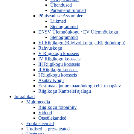
Ühendused
Parlamendirühmad
Põhiseaduse Assamblee
Liikmed
Stenogrammid
ENSV Ülemnõukogu / EV Ülemnõukogu
Stenogrammid
VI Riigikogu (Riigivolikogu ja Riiginõukogu)
Rahvuskogu
V Riigikogu koosseis
IV Riigikogu koosseis
III Riigikogu koosseis
II Riigikogu koosseis
I Riigikogu koosseis
Asutav Kogu
Eestimaa ajutine maanõukogu ehk maapäev
Riigikogu Kantselei ajalugu
Infoallikad
Multimeedia
Riigikogu fotoarhiiv
Videod
Otseülekanded
Fookusteemad
Uudised ja pressiteated