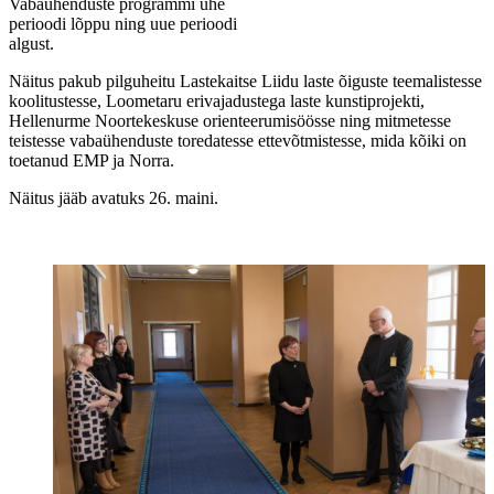
Vabaühenduste programmi ühe
perioodi lõppu ning uue perioodi
algust.
Näitus pakub pilguheitu Lastekaitse Liidu laste õiguste teemalistesse
koolitustesse, Loometaru erivajadustega laste kunstiprojekti,
Hellenurme Noortekeskuse orienteerumisöösse ning mitmetesse
teistesse vabaühenduste toredatesse ettevõtmistesse, mida kõiki on
toetanud EMP ja Norra.
Näitus jääb avatuks 26. maini.