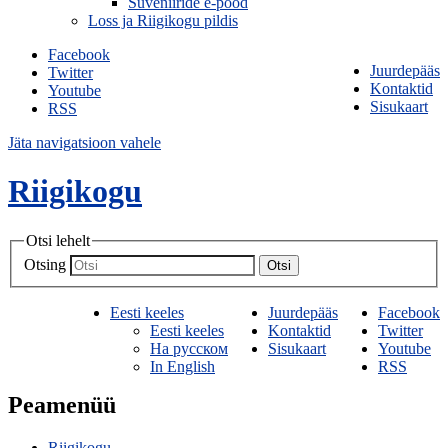
Suveniiride e-pood
Loss ja Riigikogu pildis
Facebook
Juurdepääs
Twitter
Kontaktid
Youtube
Sisukaart
RSS
Jäta navigatsioon vahele
Riigikogu
Otsi lehelt
Otsing
Otsi
Eesti keeles
Juurdepääs
Facebook
Eesti keeles
Kontaktid
Twitter
На русском
Sisukaart
Youtube
In English
RSS
Peamenüü
Riigikogu