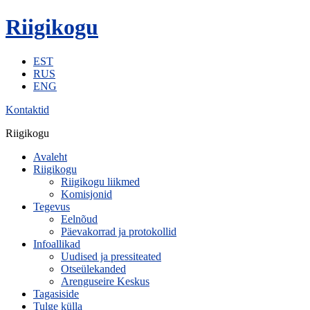
Riigikogu
EST
RUS
ENG
Kontaktid
Riigikogu
Avaleht
Riigikogu
Riigikogu liikmed
Komisjonid
Tegevus
Eelnõud
Päevakorrad ja protokollid
Infoallikad
Uudised ja pressiteated
Otseülekanded
Arenguseire Keskus
Tagasiside
Tulge külla