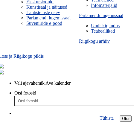
Ekskursioonid
Infomaterjalid
Kunstisaal ja näitused
Lahtiste uste päev
Parlamendi lugemissaal
Parlamendi lugemissaal
Suveniiride e-pood
Uudiskirjandus
Teabeallikad
Riigikogu arhiiv
Loss ja Riigikogu pildis
Vali ajavahemik
Ava kalender
Otsi fotosid
Tühista
Otsi