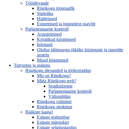
Tööülevaade
Riigikogu töögraafik
Statistika
Hääletused
Esinemised ja istungitest osavõtt
Parlamentaarne kontroll
Arupärimised
Kirjalikud küsimused
Infotund
Olulise tähtsusega riiklike küsimuste ja raportite
arutelu
Muud küsimused
Tutvustus ja ajalugu
Riigikogu ülesanded ja töökorraldus
Mis on Riigikogu?
Mida Riigikogu teeb?
Seadusloome
Parlamentaarne kontroll
Välissuhtlus
Riigikogu valimine
Riigikogu struktuur
Rääkige kaasa!
Esitage teabenõue
Esitage märgukiri
Esitage selgitustaotlus