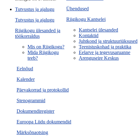
Ühendused
Tutvustus ja ajalugu
Riigikogu Kantselei
Tutvustus ja ajalugu
Kantselei ülesanded
Riigikogu ülesanded ja
Kontaktid
töökorraldus
Juhtkond ja struktuuriüksused
Mis on Riigikogu?
Teenistuskohad ja praktika
Mida Riigikogu
Eelarve ja tegevusaruanne
teeb?
Arenguseire Keskus
Eelnõud
Kalender
Päevakorrad ja protokollid
Stenogrammid
Dokumendiregister
Euroopa Liidu dokumendid
Märksõnaotsing