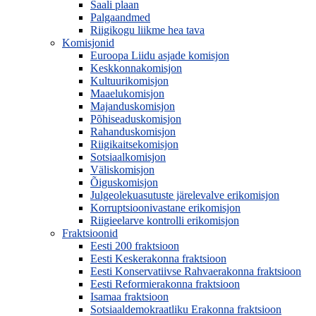
Saali plaan
Palgaandmed
Riigikogu liikme hea tava
Komisjonid
Euroopa Liidu asjade komisjon
Keskkonnakomisjon
Kultuurikomisjon
Maaelukomisjon
Majanduskomisjon
Põhiseaduskomisjon
Rahanduskomisjon
Riigikaitsekomisjon
Sotsiaalkomisjon
Väliskomisjon
Õiguskomisjon
Julgeolekuasutuste järelevalve erikomisjon
Korruptsioonivastane erikomisjon
Riigieelarve kontrolli erikomisjon
Fraktsioonid
Eesti 200 fraktsioon
Eesti Keskerakonna fraktsioon
Eesti Konservatiivse Rahvaerakonna fraktsioon
Eesti Reformierakonna fraktsioon
Isamaa fraktsioon
Sotsiaaldemokraatliku Erakonna fraktsioon