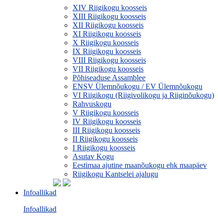
XIV Riigikogu koosseis
XIII Riigikogu koosseis
XII Riigikogu koosseis
XI Riigikogu koosseis
X Riigikogu koosseis
IX Riigikogu koosseis
VIII Riigikogu koosseis
VII Riigikogu koosseis
Põhiseaduse Assamblee
ENSV Ülemnõukogu / EV Ülemnõukogu
VI Riigikogu (Riigivolikogu ja Riiginõukogu)
Rahvuskogu
V Riigikogu koosseis
IV Riigikogu koosseis
III Riigikogu koosseis
II Riigikogu koosseis
I Riigikogu koosseis
Asutav Kogu
Eestimaa ajutine maanõukogu ehk maapäev
Riigikogu Kantselei ajalugu
Infoallikad
Infoallikad