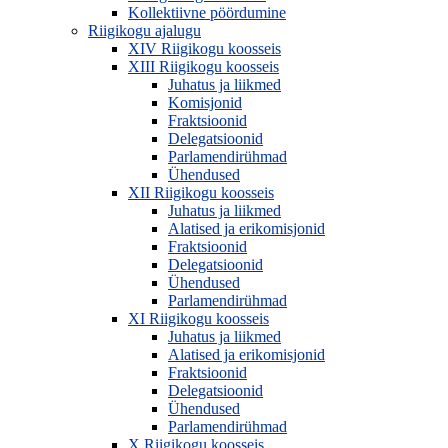
Kollektiivne pöördumine
Riigikogu ajalugu
XIV Riigikogu koosseis
XIII Riigikogu koosseis
Juhatus ja liikmed
Komisjonid
Fraktsioonid
Delegatsioonid
Parlamendirühmad
Ühendused
XII Riigikogu koosseis
Juhatus ja liikmed
Alatised ja erikomisjonid
Fraktsioonid
Delegatsioonid
Ühendused
Parlamendirühmad
XI Riigikogu koosseis
Juhatus ja liikmed
Alatised ja erikomisjonid
Fraktsioonid
Delegatsioonid
Ühendused
Parlamendirühmad
X Riigikogu koosseis