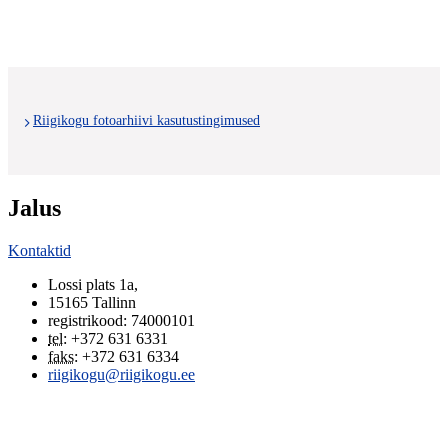
Riigikogu fotoarhiivi kasutustingimused
Jalus
Kontaktid
Lossi plats 1a
,
15165
Tallinn
registrikood: 74000101
tel
:
+372 631 6331
faks
:
+372 631 6334
riigikogu@riigikogu.ee