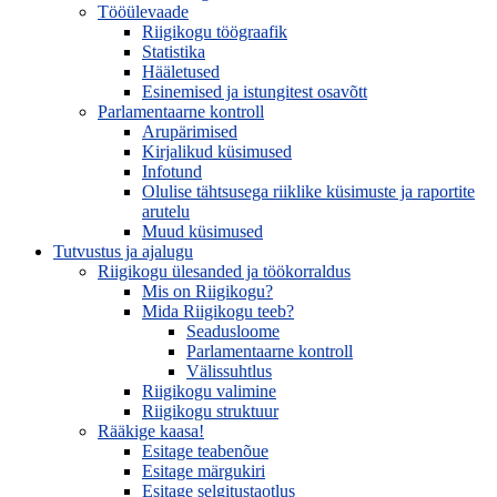
Tööülevaade
Riigikogu töögraafik
Statistika
Hääletused
Esinemised ja istungitest osavõtt
Parlamentaarne kontroll
Arupärimised
Kirjalikud küsimused
Infotund
Olulise tähtsusega riiklike küsimuste ja raportite
arutelu
Muud küsimused
Tutvustus ja ajalugu
Riigikogu ülesanded ja töökorraldus
Mis on Riigikogu?
Mida Riigikogu teeb?
Seadusloome
Parlamentaarne kontroll
Välissuhtlus
Riigikogu valimine
Riigikogu struktuur
Rääkige kaasa!
Esitage teabenõue
Esitage märgukiri
Esitage selgitustaotlus