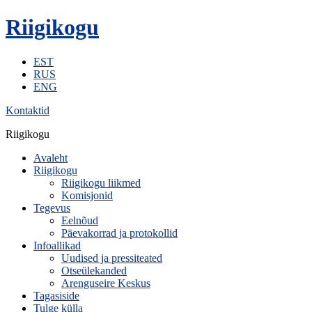
Riigikogu
EST
RUS
ENG
Kontaktid
Riigikogu
Avaleht
Riigikogu
Riigikogu liikmed
Komisjonid
Tegevus
Eelnõud
Päevakorrad ja protokollid
Infoallikad
Uudised ja pressiteated
Otseülekanded
Arenguseire Keskus
Tagasiside
Tulge külla