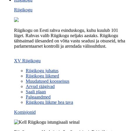
Riigikogu
Riigikogu on Eesti rahva esinduskogu, kuhu kuulub 101
liiget. Rahvas valib Riigikogu neljaks aastaks. Riigikogu
tähtsaimad ülesanded on võtta vastu seadusi ja otsuseid, teha
parlamentaarset kontrolli ja arendada välissuhtlust.
XV Riigikogu
Riigikogu juhatus
Riigikogu liikmed
Muudatused koosseisus
Arvud räägivad
Saali plaan
Palgaandmed
Riigikogu liikme hea tava
Komisjonid