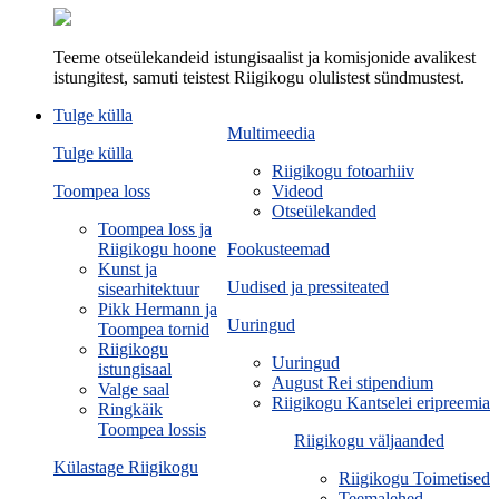
Teeme otseülekandeid istungisaalist ja komisjonide avalikest
istungitest, samuti teistest Riigikogu olulistest sündmustest.
Tulge külla
Multimeedia
Tulge külla
Riigikogu fotoarhiiv
Toompea loss
Videod
Otseülekanded
Toompea loss ja
Riigikogu hoone
Fookusteemad
Kunst ja
Uudised ja pressiteated
sisearhitektuur
Pikk Hermann ja
Uuringud
Toompea tornid
Riigikogu
Uuringud
istungisaal
August Rei stipendium
Valge saal
Riigikogu Kantselei eripreemia
Ringkäik
Toompea lossis
Riigikogu väljaanded
Külastage Riigikogu
Riigikogu Toimetised
Teemalehed