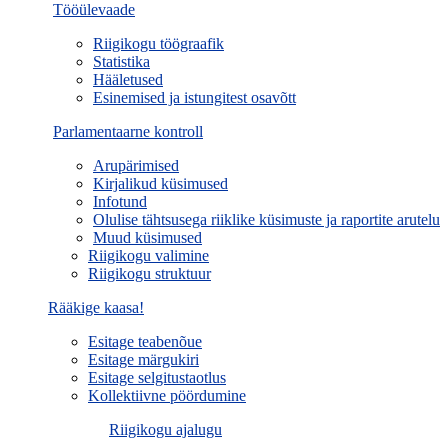
Tööülevaade
Riigikogu töögraafik
Statistika
Hääletused
Esinemised ja istungitest osavõtt
Parlamentaarne kontroll
Arupärimised
Kirjalikud küsimused
Infotund
Olulise tähtsusega riiklike küsimuste ja raportite arutelu
Muud küsimused
Riigikogu valimine
Riigikogu struktuur
Rääkige kaasa!
Esitage teabenõue
Esitage märgukiri
Esitage selgitustaotlus
Kollektiivne pöördumine
Riigikogu ajalugu