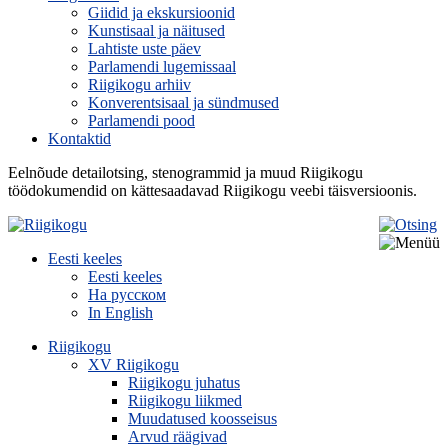
Giidid ja ekskursioonid
Kunstisaal ja näitused
Lahtiste uste päev
Parlamendi lugemissaal
Riigikogu arhiiv
Konverentsisaal ja sündmused
Parlamendi pood
Kontaktid
Eelnõude detailotsing, stenogrammid ja muud Riigikogu
töödokumendid on kättesaadavad Riigikogu veebi täisversioonis.
Eesti keeles
Eesti keeles
На русском
In English
Riigikogu
XV Riigikogu
Riigikogu juhatus
Riigikogu liikmed
Muudatused koosseisus
Arvud räägivad