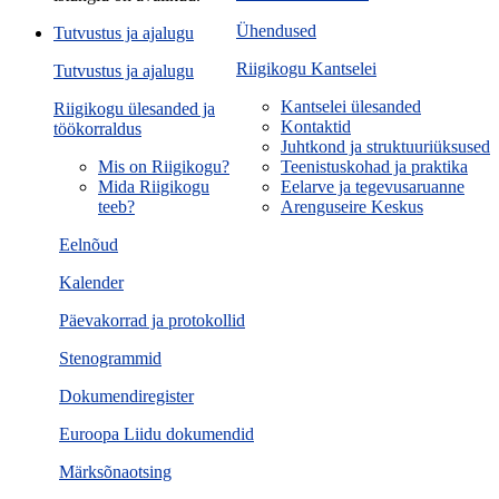
Ühendused
Tutvustus ja ajalugu
Riigikogu Kantselei
Tutvustus ja ajalugu
Kantselei ülesanded
Riigikogu ülesanded ja
Kontaktid
töökorraldus
Juhtkond ja struktuuriüksused
Mis on Riigikogu?
Teenistuskohad ja praktika
Mida Riigikogu
Eelarve ja tegevusaruanne
teeb?
Arenguseire Keskus
Eelnõud
Kalender
Päevakorrad ja protokollid
Stenogrammid
Dokumendiregister
Euroopa Liidu dokumendid
Märksõnaotsing