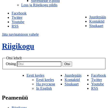
Suveniiride e-pood
Loss ja Riigikogu pildis
Facebook
Juurdepääs
Twitter
Kontaktid
Youtube
Sisukaart
RSS
Jäta navigatsioon vahele
Riigikogu
Otsi lehelt
Otsing
Otsi
Eesti keeles
Juurdepääs
Facebook
Eesti keeles
Kontaktid
Twitter
На русском
Sisukaart
Youtube
In English
RSS
Peamenüü
Riigikogu