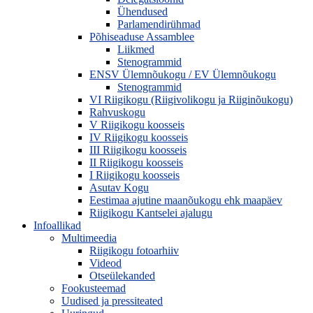
Ühendused
Parlamendirühmad
Põhiseaduse Assamblee
Liikmed
Stenogrammid
ENSV Ülemnõukogu / EV Ülemnõukogu
Stenogrammid
VI Riigikogu (Riigivolikogu ja Riiginõukogu)
Rahvuskogu
V Riigikogu koosseis
IV Riigikogu koosseis
III Riigikogu koosseis
II Riigikogu koosseis
I Riigikogu koosseis
Asutav Kogu
Eestimaa ajutine maanõukogu ehk maapäev
Riigikogu Kantselei ajalugu
Infoallikad
Multimeedia
Riigikogu fotoarhiiv
Videod
Otseülekanded
Fookusteemad
Uudised ja pressiteated