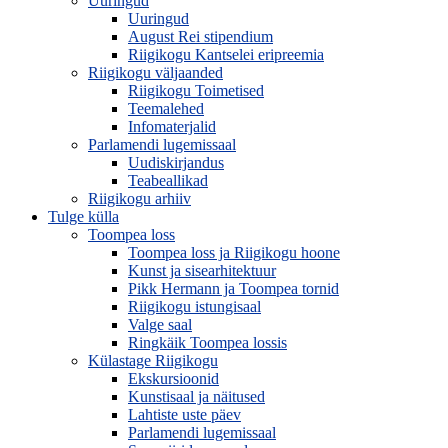
Uuringud
Uuringud
August Rei stipendium
Riigikogu Kantselei eripreemia
Riigikogu väljaanded
Riigikogu Toimetised
Teemalehed
Infomaterjalid
Parlamendi lugemissaal
Uudiskirjandus
Teabeallikad
Riigikogu arhiiv
Tulge külla
Toompea loss
Toompea loss ja Riigikogu hoone
Kunst ja sisearhitektuur
Pikk Hermann ja Toompea tornid
Riigikogu istungisaal
Valge saal
Ringkäik Toompea lossis
Külastage Riigikogu
Ekskursioonid
Kunstisaal ja näitused
Lahtiste uste päev
Parlamendi lugemissaal