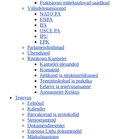
Fraktsiooni mittekuuluvad saadikud
Välisdelegatsioonid
NATO PA
ENPA
BA
OSCE PA
IPU
EPK
Parlamendirühmad
Ühendused
Riigikogu Kantselei
Kantselei ülesanded
Kontaktid
Juhtkond ja struktuuriüksused
Teenistuskohad ja praktika
Eelarve ja tegevusaruanne
Arenguseire Keskus
Tegevus
Eelnõud
Kalender
Päevakorrad ja protokollid
Stenogrammid
Dokumendiregister
Euroopa Liidu dokumendid
Märksõnaotsing