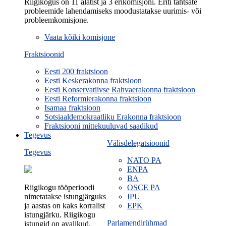
Riigikogus on 11 alatist ja 3 erikomisjoni. Eriti tähtsate
probleemide lahendamiseks moodustatakse uurimis- või
probleemkomisjone.
Vaata kõiki komisjone
Fraktsioonid
Eesti 200 fraktsioon
Eesti Keskerakonna fraktsioon
Eesti Konservatiivse Rahvaerakonna fraktsioon
Eesti Reformierakonna fraktsioon
Isamaa fraktsioon
Sotsiaaldemokraatliku Erakonna fraktsioon
Fraktsiooni mittekuuluvad saadikud
Tegevus
Välisdelegatsioonid
Tegevus
NATO PA
ENPA
BA
Riigikogu tööperioodi
OSCE PA
nimetatakse istungjärguks
IPU
ja aastas on kaks korralist
EPK
istungjärku. Riigikogu
Parlamendirühmad
istungid on avalikud.