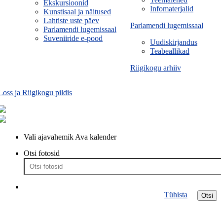
Ekskursioonid
Infomaterjalid
Kunstisaal ja näitused
Lahtiste uste päev
Parlamendi lugemissaal
Parlamendi lugemissaal
Suveniiride e-pood
Uudiskirjandus
Teabeallikad
Riigikogu arhiiv
Loss ja Riigikogu pildis
Vali ajavahemik
Ava kalender
Otsi fotosid
Tühista
Otsi