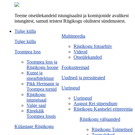
Teeme otseülekandeid istungisaalist ja komisjonide avalikest
istungitest, samuti teistest Riigikogu olulistest sündmustest.
Tulge külla
Multimeedia
Tulge külla
Riigikogu fotoarhiiv
Toompea loss
Videod
Otseülekanded
Toompea loss ja
Riigikogu hoone
Fookusteemad
Kunst ja
Uudised ja pressiteated
sisearhitektuur
Pikk Hermann ja
Uuringud
Toompea tornid
Riigikogu
Uuringud
istungisaal
August Rei stipendium
Valge saal
Riigikogu Kantselei eripreemia
Ringkäik
Toompea lossis
Riigikogu väljaanded
Külastage Riigikogu
Riigikogu Toimetised
Teemalehed