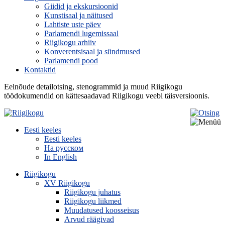
Giidid ja ekskursioonid
Kunstisaal ja näitused
Lahtiste uste päev
Parlamendi lugemissaal
Riigikogu arhiiv
Konverentsisaal ja sündmused
Parlamendi pood
Kontaktid
Eelnõude detailotsing, stenogrammid ja muud Riigikogu
töödokumendid on kättesaadavad Riigikogu veebi täisversioonis.
Eesti keeles
Eesti keeles
На русском
In English
Riigikogu
XV Riigikogu
Riigikogu juhatus
Riigikogu liikmed
Muudatused koosseisus
Arvud räägivad