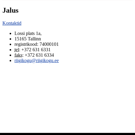
Jalus
Kontaktid
Lossi plats 1a
,
15165
Tallinn
registrikood: 74000101
tel
:
+372 631 6331
faks
:
+372 631 6334
riigikogu@riigikogu.ee