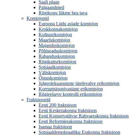
Saali plaan
Palgaandmed
Riigikogu liikme hea tava
Komisjonid
Euroopa Liidu asjade komisjon
Keskkonnakomisjon
Kultuurikomisjon
Maaelukomisjon
Majanduskomisjon
Põhiseaduskomisjon
Rahanduskomisjon
Riigikaitsekomisjon
Sotsiaalkomisjon
Väliskomisjon
Õiguskomisjon
Julgeolekuasutuste järelevalve erikomisjon
Korruptsioonivastane erikomisjon
Riigieelarve kontrolli erikomisjon
Fraktsioonid
Eesti 200 fraktsioon
Eesti Keskerakonna fraktsioon
Eesti Konservatiivse Rahvaerakonna fraktsioon
Eesti Reformierakonna fraktsioon
Isamaa fraktsioon
Sotsiaaldemokraatliku Erakonna fraktsioon