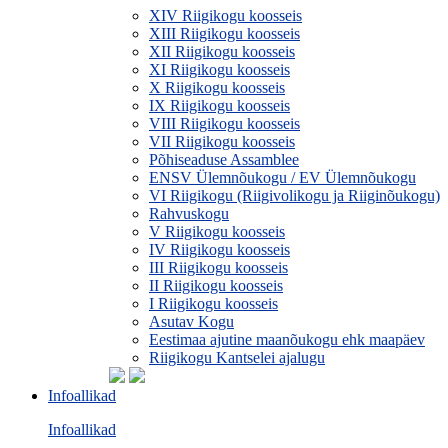
XIV Riigikogu koosseis
XIII Riigikogu koosseis
XII Riigikogu koosseis
XI Riigikogu koosseis
X Riigikogu koosseis
IX Riigikogu koosseis
VIII Riigikogu koosseis
VII Riigikogu koosseis
Põhiseaduse Assamblee
ENSV Ülemnõukogu / EV Ülemnõukogu
VI Riigikogu (Riigivolikogu ja Riiginõukogu)
Rahvuskogu
V Riigikogu koosseis
IV Riigikogu koosseis
III Riigikogu koosseis
II Riigikogu koosseis
I Riigikogu koosseis
Asutav Kogu
Eestimaa ajutine maanõukogu ehk maapäev
Riigikogu Kantselei ajalugu
Infoallikad
Infoallikad