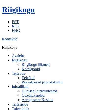
Riigikogu
EST
RUS
ENG
Kontaktid
Riigikogu
Avaleht
Riigikogu
Riigikogu liikmed
Komisjonid
Tegevus
Eelnõud
Päevakorrad ja protokollid
Infoallikad
Uudised ja pressiteated
Otseülekanded
Arenguseire Keskus
Tagasiside
Tulge külla