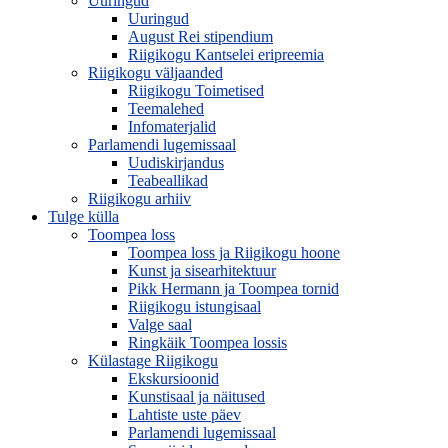
Uuringud
Uuringud
August Rei stipendium
Riigikogu Kantselei eripreemia
Riigikogu väljaanded
Riigikogu Toimetised
Teemalehed
Infomaterjalid
Parlamendi lugemissaal
Uudiskirjandus
Teabeallikad
Riigikogu arhiiv
Tulge külla
Toompea loss
Toompea loss ja Riigikogu hoone
Kunst ja sisearhitektuur
Pikk Hermann ja Toompea tornid
Riigikogu istungisaal
Valge saal
Ringkäik Toompea lossis
Külastage Riigikogu
Ekskursioonid
Kunstisaal ja näitused
Lahtiste uste päev
Parlamendi lugemissaal