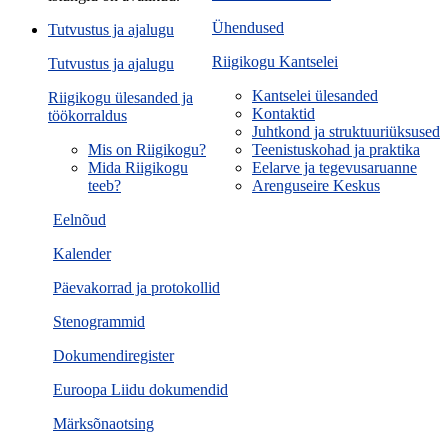
Ühendused
Tutvustus ja ajalugu
Riigikogu Kantselei
Tutvustus ja ajalugu
Kantselei ülesanded
Riigikogu ülesanded ja
Kontaktid
töökorraldus
Juhtkond ja struktuuriüksused
Mis on Riigikogu?
Teenistuskohad ja praktika
Mida Riigikogu
Eelarve ja tegevusaruanne
teeb?
Arenguseire Keskus
Eelnõud
Kalender
Päevakorrad ja protokollid
Stenogrammid
Dokumendiregister
Euroopa Liidu dokumendid
Märksõnaotsing