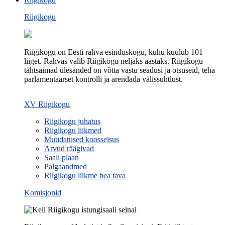
Riigikogu
Riigikogu on Eesti rahva esinduskogu, kuhu kuulub 101
liiget. Rahvas valib Riigikogu neljaks aastaks. Riigikogu
tähtsaimad ülesanded on võtta vastu seadusi ja otsuseid, teha
parlamentaarset kontrolli ja arendada välissuhtlust.
XV Riigikogu
Riigikogu juhatus
Riigikogu liikmed
Muudatused koosseisus
Arvud räägivad
Saali plaan
Palgaandmed
Riigikogu liikme hea tava
Komisjonid