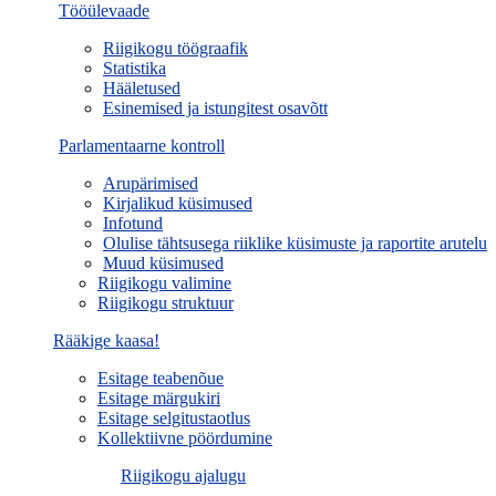
Tööülevaade
Riigikogu töögraafik
Statistika
Hääletused
Esinemised ja istungitest osavõtt
Parlamentaarne kontroll
Arupärimised
Kirjalikud küsimused
Infotund
Olulise tähtsusega riiklike küsimuste ja raportite arutelu
Muud küsimused
Riigikogu valimine
Riigikogu struktuur
Rääkige kaasa!
Esitage teabenõue
Esitage märgukiri
Esitage selgitustaotlus
Kollektiivne pöördumine
Riigikogu ajalugu