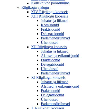
Kollektiivne pöördumine
Riigikogu ajalugu
XIV Riigikogu koosseis
XIII Riigikogu koosseis
Juhatus ja liikmed
Komisjonid
Fraktsioonid
Delegatsioonid
Parlamendirühmad
Ühendused
XII Riigikogu koosseis
Juhatus ja liikmed
Alatised ja erikomisjonid
Fraktsioonid
Delegatsioonid
Ühendused
Parlamendirühmad
XI Riigikogu koosseis
Juhatus ja liikmed
Alatised ja erikomisjonid
Fraktsioonid
Delegatsioonid
Ühendused
Parlamendirühmad
X Riigikogu koosseis