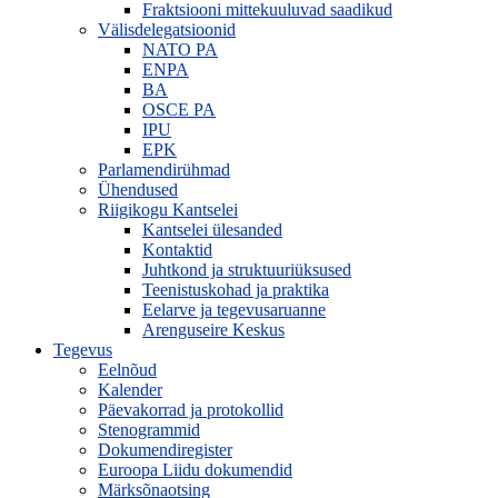
Fraktsiooni mittekuuluvad saadikud
Välisdelegatsioonid
NATO PA
ENPA
BA
OSCE PA
IPU
EPK
Parlamendirühmad
Ühendused
Riigikogu Kantselei
Kantselei ülesanded
Kontaktid
Juhtkond ja struktuuriüksused
Teenistuskohad ja praktika
Eelarve ja tegevusaruanne
Arenguseire Keskus
Tegevus
Eelnõud
Kalender
Päevakorrad ja protokollid
Stenogrammid
Dokumendiregister
Euroopa Liidu dokumendid
Märksõnaotsing