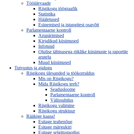
Tööülevaade
Riigikogu töögraafik
Statistika
Hääletused
Esinemised ja istungitest osavõtt
Parlamentaarne kontroll
Arupärimised
Kirjalikud küsimused
Infotund
Olulise tähtsusega riiklike küsimuste ja raportite
arutelu
Muud küsimused
Tutvustus ja ajalugu
Riigikogu ülesanded ja töökorraldus
Mis on Riigikogu?
Mida Riigikogu teeb?
Seadusloome
Parlamentaarne kontroll
Välissuhtlus
Riigikogu valimine
Riigikogu struktuur
Rääkige kaasa!
Esitage teabenõue
Esitage märgukiri
Esitage selgitustaotlus