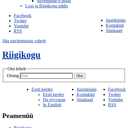
Suveniiride e-pood
Loss ja Riigikogu pildis
Facebook
Juurdepääs
Twitter
Kontaktid
Youtube
Sisukaart
RSS
Jäta navigatsioon vahele
Riigikogu
Otsi lehelt
Otsing
Otsi
Eesti keeles
Juurdepääs
Facebook
Eesti keeles
Kontaktid
Twitter
На русском
Sisukaart
Youtube
In English
RSS
Peamenüü
Riigikogu