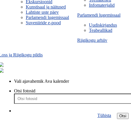
Ekskursioonid
Infomaterjalid
Kunstisaal ja näitused
Lahtiste uste päev
Parlamendi lugemissaal
Parlamendi lugemissaal
Suveniiride e-pood
Uudiskirjandus
Teabeallikad
Riigikogu arhiiv
Loss ja Riigikogu pildis
Vali ajavahemik
Ava kalender
Otsi fotosid
Tühista
Otsi