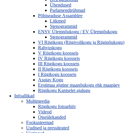
Ühendused
Parlamendirühmad
Põhiseaduse Assamblee
Liikmed
Stenogrammid
ENSV Ülemnõukogu / EV Ülemnõukogu
Stenogrammid
VI Riigikogu (Riigivolikogu ja Riiginõukogu)
Rahvuskogu
V Riigikogu koosseis
IV Riigikogu koosseis
III Riigikogu koosseis
II Riigikogu koosseis
I Riigikogu koosseis
Asutav Kogu
Eestimaa ajutine maanõukogu ehk maapäev
Riigikogu Kantselei ajalugu
Infoallikad
Multimeedia
Riigikogu fotoarhiiv
Videod
Otseülekanded
Fookusteemad
Uudised ja pressiteated