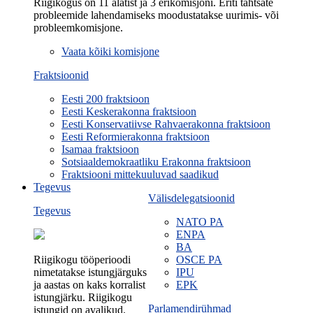
Riigikogus on 11 alatist ja 3 erikomisjoni. Eriti tähtsate
probleemide lahendamiseks moodustatakse uurimis- või
probleemkomisjone.
Vaata kõiki komisjone
Fraktsioonid
Eesti 200 fraktsioon
Eesti Keskerakonna fraktsioon
Eesti Konservatiivse Rahvaerakonna fraktsioon
Eesti Reformierakonna fraktsioon
Isamaa fraktsioon
Sotsiaaldemokraatliku Erakonna fraktsioon
Fraktsiooni mittekuuluvad saadikud
Tegevus
Välisdelegatsioonid
Tegevus
NATO PA
ENPA
BA
Riigikogu tööperioodi
OSCE PA
nimetatakse istungjärguks
IPU
ja aastas on kaks korralist
EPK
istungjärku. Riigikogu
Parlamendirühmad
istungid on avalikud.