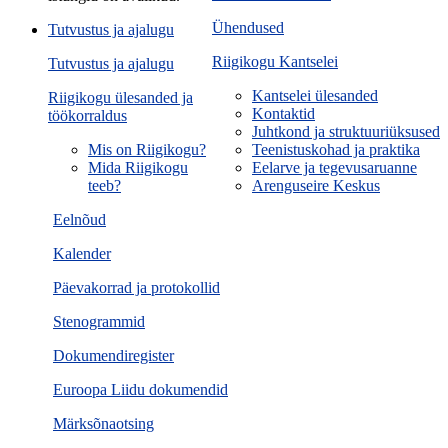
Ühendused
Tutvustus ja ajalugu
Riigikogu Kantselei
Tutvustus ja ajalugu
Kantselei ülesanded
Riigikogu ülesanded ja
Kontaktid
töökorraldus
Juhtkond ja struktuuriüksused
Mis on Riigikogu?
Teenistuskohad ja praktika
Mida Riigikogu
Eelarve ja tegevusaruanne
teeb?
Arenguseire Keskus
Eelnõud
Kalender
Päevakorrad ja protokollid
Stenogrammid
Dokumendiregister
Euroopa Liidu dokumendid
Märksõnaotsing