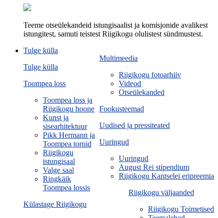
Teeme otseülekandeid istungisaalist ja komisjonide avalikest
istungitest, samuti teistest Riigikogu olulistest sündmustest.
Tulge külla
Multimeedia
Tulge külla
Riigikogu fotoarhiiv
Toompea loss
Videod
Otseülekanded
Toompea loss ja
Riigikogu hoone
Fookusteemad
Kunst ja
Uudised ja pressiteated
sisearhitektuur
Pikk Hermann ja
Uuringud
Toompea tornid
Riigikogu
Uuringud
istungisaal
August Rei stipendium
Valge saal
Riigikogu Kantselei eripreemia
Ringkäik
Toompea lossis
Riigikogu väljaanded
Külastage Riigikogu
Riigikogu Toimetised
Teemalehed