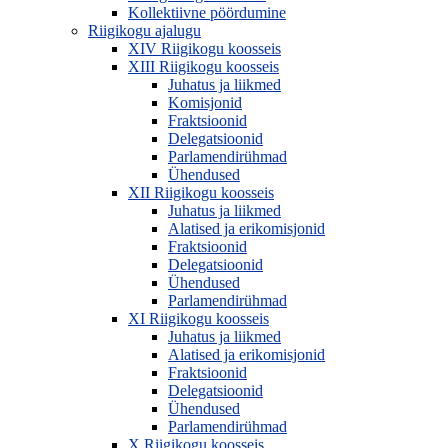
Kollektiivne pöördumine
Riigikogu ajalugu
XIV Riigikogu koosseis
XIII Riigikogu koosseis
Juhatus ja liikmed
Komisjonid
Fraktsioonid
Delegatsioonid
Parlamendirühmad
Ühendused
XII Riigikogu koosseis
Juhatus ja liikmed
Alatised ja erikomisjonid
Fraktsioonid
Delegatsioonid
Ühendused
Parlamendirühmad
XI Riigikogu koosseis
Juhatus ja liikmed
Alatised ja erikomisjonid
Fraktsioonid
Delegatsioonid
Ühendused
Parlamendirühmad
X Riigikogu koosseis