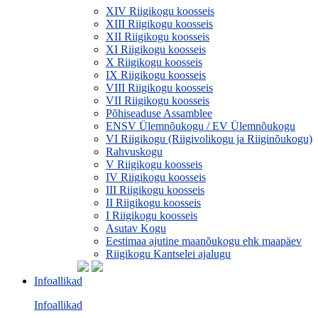
XIV Riigikogu koosseis
XIII Riigikogu koosseis
XII Riigikogu koosseis
XI Riigikogu koosseis
X Riigikogu koosseis
IX Riigikogu koosseis
VIII Riigikogu koosseis
VII Riigikogu koosseis
Põhiseaduse Assamblee
ENSV Ülemnõukogu / EV Ülemnõukogu
VI Riigikogu (Riigivolikogu ja Riiginõukogu)
Rahvuskogu
V Riigikogu koosseis
IV Riigikogu koosseis
III Riigikogu koosseis
II Riigikogu koosseis
I Riigikogu koosseis
Asutav Kogu
Eestimaa ajutine maanõukogu ehk maapäev
Riigikogu Kantselei ajalugu
Infoallikad
Infoallikad