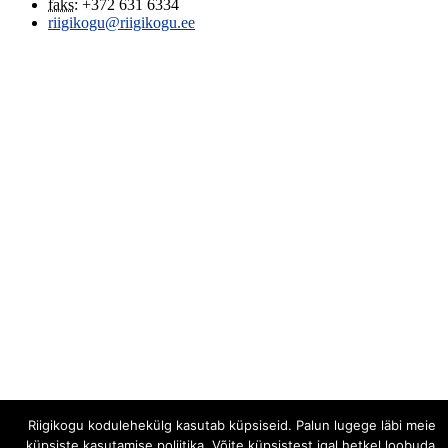
faks
:
+372 631 6334
riigikogu@riigikogu.ee
Riigikogu kodulehekülg kasutab küpsiseid. Palun lugege läbi meie
küpsiste kasutamise poliitika. Võite küpsistest igal hetkel loobuda,