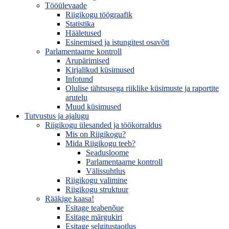
Tööülevaade
Riigikogu töögraafik
Statistika
Hääletused
Esinemised ja istungitest osavõtt
Parlamentaarne kontroll
Arupärimised
Kirjalikud küsimused
Infotund
Olulise tähtsusega riiklike küsimuste ja raportite
arutelu
Muud küsimused
Tutvustus ja ajalugu
Riigikogu ülesanded ja töökorraldus
Mis on Riigikogu?
Mida Riigikogu teeb?
Seadusloome
Parlamentaarne kontroll
Välissuhtlus
Riigikogu valimine
Riigikogu struktuur
Rääkige kaasa!
Esitage teabenõue
Esitage märgukiri
Esitage selgitustaotlus