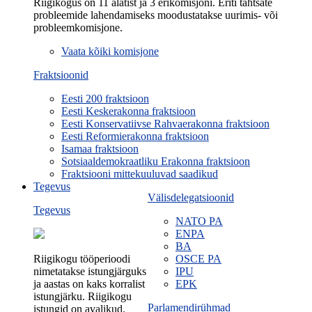
Riigikogus on 11 alatist ja 3 erikomisjoni. Eriti tähtsate
probleemide lahendamiseks moodustatakse uurimis- või
probleemkomisjone.
Vaata kõiki komisjone
Fraktsioonid
Eesti 200 fraktsioon
Eesti Keskerakonna fraktsioon
Eesti Konservatiivse Rahvaerakonna fraktsioon
Eesti Reformierakonna fraktsioon
Isamaa fraktsioon
Sotsiaaldemokraatliku Erakonna fraktsioon
Fraktsiooni mittekuuluvad saadikud
Tegevus
Välisdelegatsioonid
Tegevus
NATO PA
ENPA
BA
Riigikogu tööperioodi
OSCE PA
nimetatakse istungjärguks
IPU
ja aastas on kaks korralist
EPK
istungjärku. Riigikogu
Parlamendirühmad
istungid on avalikud.