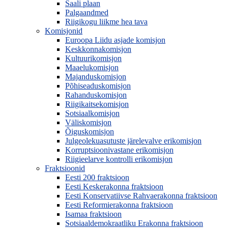
Saali plaan
Palgaandmed
Riigikogu liikme hea tava
Komisjonid
Euroopa Liidu asjade komisjon
Keskkonnakomisjon
Kultuurikomisjon
Maaelukomisjon
Majanduskomisjon
Põhiseaduskomisjon
Rahanduskomisjon
Riigikaitsekomisjon
Sotsiaalkomisjon
Väliskomisjon
Õiguskomisjon
Julgeolekuasutuste järelevalve erikomisjon
Korruptsioonivastane erikomisjon
Riigieelarve kontrolli erikomisjon
Fraktsioonid
Eesti 200 fraktsioon
Eesti Keskerakonna fraktsioon
Eesti Konservatiivse Rahvaerakonna fraktsioon
Eesti Reformierakonna fraktsioon
Isamaa fraktsioon
Sotsiaaldemokraatliku Erakonna fraktsioon