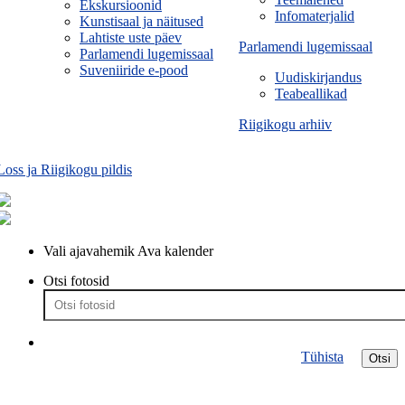
Ekskursioonid
Infomaterjalid
Kunstisaal ja näitused
Lahtiste uste päev
Parlamendi lugemissaal
Parlamendi lugemissaal
Suveniiride e-pood
Uudiskirjandus
Teabeallikad
Riigikogu arhiiv
Loss ja Riigikogu pildis
Vali ajavahemik
Ava kalender
Otsi fotosid
Tühista
Otsi