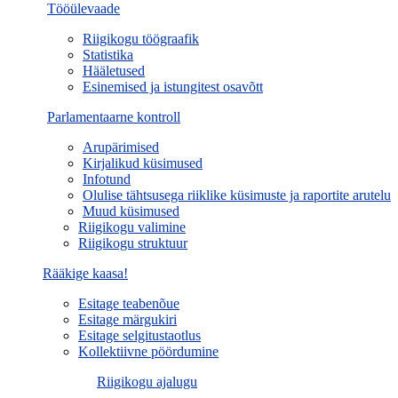
Tööülevaade
Riigikogu töögraafik
Statistika
Hääletused
Esinemised ja istungitest osavõtt
Parlamentaarne kontroll
Arupärimised
Kirjalikud küsimused
Infotund
Olulise tähtsusega riiklike küsimuste ja raportite arutelu
Muud küsimused
Riigikogu valimine
Riigikogu struktuur
Rääkige kaasa!
Esitage teabenõue
Esitage märgukiri
Esitage selgitustaotlus
Kollektiivne pöördumine
Riigikogu ajalugu