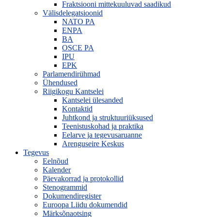
Fraktsiooni mittekuuluvad saadikud
Välisdelegatsioonid
NATO PA
ENPA
BA
OSCE PA
IPU
EPK
Parlamendirühmad
Ühendused
Riigikogu Kantselei
Kantselei ülesanded
Kontaktid
Juhtkond ja struktuuriüksused
Teenistuskohad ja praktika
Eelarve ja tegevusaruanne
Arenguseire Keskus
Tegevus
Eelnõud
Kalender
Päevakorrad ja protokollid
Stenogrammid
Dokumendiregister
Euroopa Liidu dokumendid
Märksõnaotsing