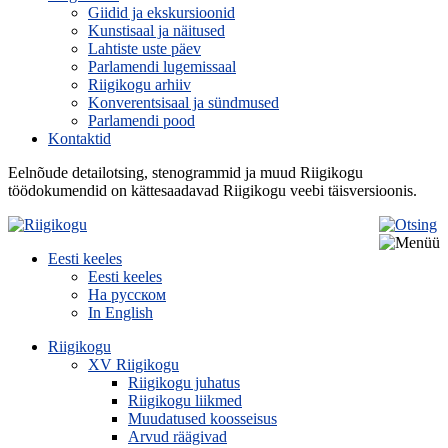
Giidid ja ekskursioonid
Kunstisaal ja näitused
Lahtiste uste päev
Parlamendi lugemissaal
Riigikogu arhiiv
Konverentsisaal ja sündmused
Parlamendi pood
Kontaktid
Eelnõude detailotsing, stenogrammid ja muud Riigikogu
töödokumendid on kättesaadavad Riigikogu veebi täisversioonis.
Eesti keeles
Eesti keeles
На русском
In English
Riigikogu
XV Riigikogu
Riigikogu juhatus
Riigikogu liikmed
Muudatused koosseisus
Arvud räägivad