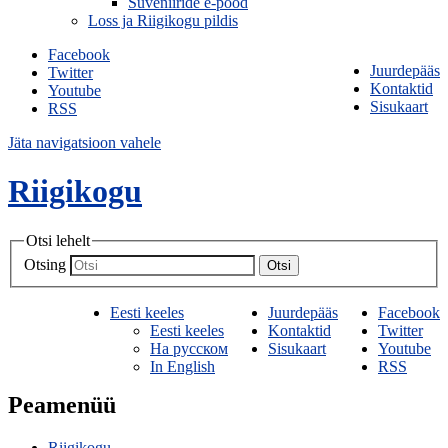
Suveniiride e-pood
Loss ja Riigikogu pildis
Facebook
Juurdepääs
Twitter
Kontaktid
Youtube
Sisukaart
RSS
Jäta navigatsioon vahele
Riigikogu
Otsi lehelt
Otsing
Otsi
Eesti keeles
Juurdepääs
Facebook
Eesti keeles
Kontaktid
Twitter
На русском
Sisukaart
Youtube
In English
RSS
Peamenüü
Riigikogu