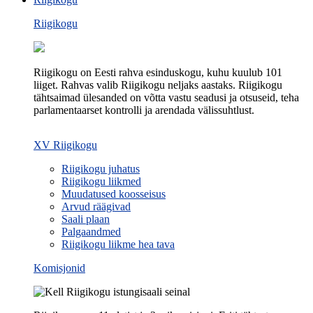
Riigikogu
Riigikogu on Eesti rahva esinduskogu, kuhu kuulub 101
liiget. Rahvas valib Riigikogu neljaks aastaks. Riigikogu
tähtsaimad ülesanded on võtta vastu seadusi ja otsuseid, teha
parlamentaarset kontrolli ja arendada välissuhtlust.
XV Riigikogu
Riigikogu juhatus
Riigikogu liikmed
Muudatused koosseisus
Arvud räägivad
Saali plaan
Palgaandmed
Riigikogu liikme hea tava
Komisjonid