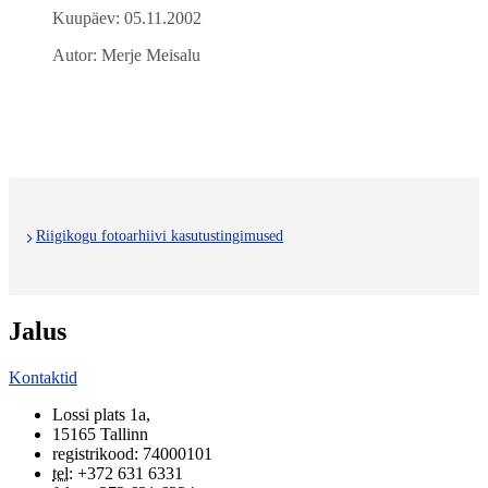
Kuupäev: 05.11.2002
Autor: Merje Meisalu
Riigikogu fotoarhiivi kasutustingimused
Jalus
Kontaktid
Lossi plats 1a
,
15165
Tallinn
registrikood: 74000101
tel
:
+372 631 6331