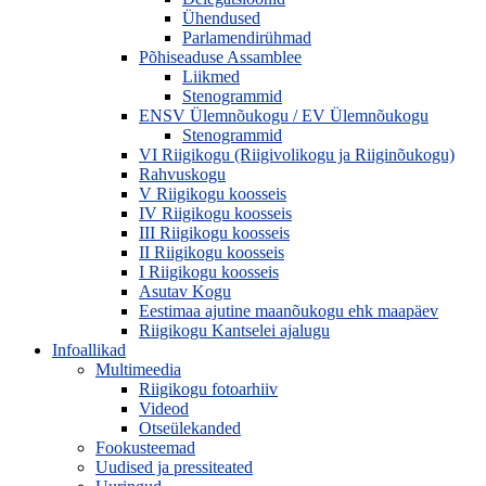
Ühendused
Parlamendirühmad
Põhiseaduse Assamblee
Liikmed
Stenogrammid
ENSV Ülemnõukogu / EV Ülemnõukogu
Stenogrammid
VI Riigikogu (Riigivolikogu ja Riiginõukogu)
Rahvuskogu
V Riigikogu koosseis
IV Riigikogu koosseis
III Riigikogu koosseis
II Riigikogu koosseis
I Riigikogu koosseis
Asutav Kogu
Eestimaa ajutine maanõukogu ehk maapäev
Riigikogu Kantselei ajalugu
Infoallikad
Multimeedia
Riigikogu fotoarhiiv
Videod
Otseülekanded
Fookusteemad
Uudised ja pressiteated