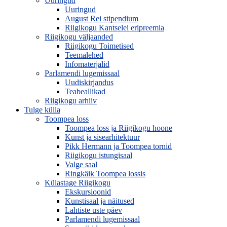
Uuringud
Uuringud
August Rei stipendium
Riigikogu Kantselei eripreemia
Riigikogu väljaanded
Riigikogu Toimetised
Teemalehed
Infomaterjalid
Parlamendi lugemissaal
Uudiskirjandus
Teabeallikad
Riigikogu arhiiv
Tulge külla
Toompea loss
Toompea loss ja Riigikogu hoone
Kunst ja sisearhitektuur
Pikk Hermann ja Toompea tornid
Riigikogu istungisaal
Valge saal
Ringkäik Toompea lossis
Külastage Riigikogu
Ekskursioonid
Kunstisaal ja näitused
Lahtiste uste päev
Parlamendi lugemissaal