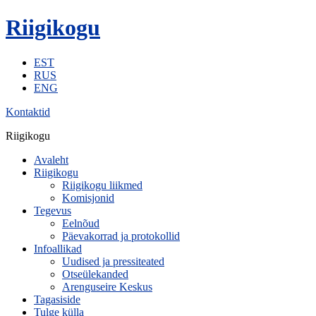
Riigikogu
EST
RUS
ENG
Kontaktid
Riigikogu
Avaleht
Riigikogu
Riigikogu liikmed
Komisjonid
Tegevus
Eelnõud
Päevakorrad ja protokollid
Infoallikad
Uudised ja pressiteated
Otseülekanded
Arenguseire Keskus
Tagasiside
Tulge külla