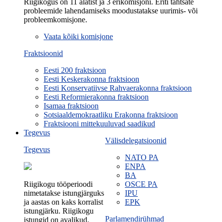
Riigikogus on 11 alatist ja 3 erikomisjoni. Eriti tähtsate
probleemide lahendamiseks moodustatakse uurimis- või
probleemkomisjone.
Vaata kõiki komisjone
Fraktsioonid
Eesti 200 fraktsioon
Eesti Keskerakonna fraktsioon
Eesti Konservatiivse Rahvaerakonna fraktsioon
Eesti Reformierakonna fraktsioon
Isamaa fraktsioon
Sotsiaaldemokraatliku Erakonna fraktsioon
Fraktsiooni mittekuuluvad saadikud
Tegevus
Välisdelegatsioonid
Tegevus
NATO PA
ENPA
BA
Riigikogu tööperioodi
OSCE PA
nimetatakse istungjärguks
IPU
ja aastas on kaks korralist
EPK
istungjärku. Riigikogu
Parlamendirühmad
istungid on avalikud.