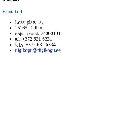
Kontaktid
Lossi plats 1a
,
15165
Tallinn
registrikood: 74000101
tel
:
+372 631 6331
faks
:
+372 631 6334
riigikogu@riigikogu.ee