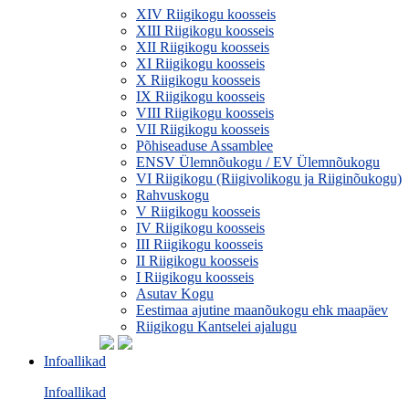
XIV Riigikogu koosseis
XIII Riigikogu koosseis
XII Riigikogu koosseis
XI Riigikogu koosseis
X Riigikogu koosseis
IX Riigikogu koosseis
VIII Riigikogu koosseis
VII Riigikogu koosseis
Põhiseaduse Assamblee
ENSV Ülemnõukogu / EV Ülemnõukogu
VI Riigikogu (Riigivolikogu ja Riiginõukogu)
Rahvuskogu
V Riigikogu koosseis
IV Riigikogu koosseis
III Riigikogu koosseis
II Riigikogu koosseis
I Riigikogu koosseis
Asutav Kogu
Eestimaa ajutine maanõukogu ehk maapäev
Riigikogu Kantselei ajalugu
Infoallikad
Infoallikad