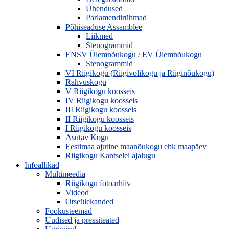
Ühendused
Parlamendirühmad
Põhiseaduse Assamblee
Liikmed
Stenogrammid
ENSV Ülemnõukogu / EV Ülemnõukogu
Stenogrammid
VI Riigikogu (Riigivolikogu ja Riiginõukogu)
Rahvuskogu
V Riigikogu koosseis
IV Riigikogu koosseis
III Riigikogu koosseis
II Riigikogu koosseis
I Riigikogu koosseis
Asutav Kogu
Eestimaa ajutine maanõukogu ehk maapäev
Riigikogu Kantselei ajalugu
Infoallikad
Multimeedia
Riigikogu fotoarhiiv
Videod
Otseülekanded
Fookusteemad
Uudised ja pressiteated