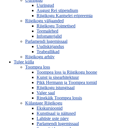
Uuringud
Uuringud
August Rei stipendium
Riigikogu Kantselei eripreemia
Riigikogu väljaanded
Riigikogu Toimetised
Teemalehed
Infomaterjalid
Parlamendi lugemissaal
Uudiskirjandus
Teabeallikad
Riigikogu arhiiv
Tulge külla
Toompea loss
Toompea loss ja Riigikogu hoone
Kunst ja sisearhitektuur
Pikk Hermann ja Toompea tornid
Riigikogu istungisaal
Valge saal
Ringkäik Toompea lossis
Külastage Riigikogu
Ekskursioonid
Kunstisaal ja näitused
Lahtiste uste päev
Parlamendi lugemissaal