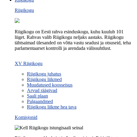
Riigikogu
Riigikogu on Eesti rahva esinduskogu, kuhu kuulub 101
liiget. Rahvas valib Riigikogu neljaks aastaks. Riigikogu
tähtsaimad ülesanded on võtta vastu seadusi ja otsuseid, teha
parlamentaarset kontrolli ja arendada välissuhtlust.
XV Riigikogu
Riigikogu juhatus
Riigikogu liikmed
Muudatused koosseisus
Arvud räägivad
Saali plaan
Palgaandmed
Riigikogu liikme hea tava
Komisjonid