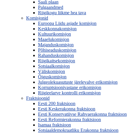
Saali plaan
Palgaandmed
Riigikogu liikme hea tava
Komisjonid
Euroopa Liidu asjade komisjon
Keskkonnakomisjon
Kultuurikomisjon
Maaelukomisjon
Majanduskomisjon
Põhiseaduskomisjon
Rahanduskomisjon
Riigikaitsekomisjon
Sotsiaalkomisjon
Väliskomisjon
Õiguskomisjon
Julgeolekuasutuste järelevalve erikomisjon
Korruptsioonivastane erikomisjon
Riigieelarve kontrolli erikomisjon
Fraktsioonid
Eesti 200 fraktsioon
Eesti Keskerakonna fraktsioon
Eesti Konservatiivse Rahvaerakonna fraktsioon
Eesti Reformierakonna fraktsioon
Isamaa fraktsioon
Sotsiaaldemokraatliku Erakonna fraktsioon