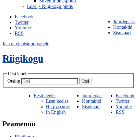
Suveniiride e-pood
Loss ja Riigikogu pildis
Facebook
Juurdepääs
Twitter
Kontaktid
Youtube
Sisukaart
RSS
Jäta navigatsioon vahele
Riigikogu
Otsi lehelt
Otsing
Otsi
Eesti keeles
Juurdepääs
Facebook
Eesti keeles
Kontaktid
Twitter
На русском
Sisukaart
Youtube
In English
RSS
Peamenüü
Riigikogu