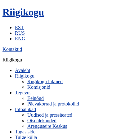
Riigikogu
EST
RUS
ENG
Kontaktid
Riigikogu
Avaleht
Riigikogu
Riigikogu liikmed
Komisjonid
Tegevus
Eelnõud
Päevakorrad ja protokollid
Infoallikad
Uudised ja pressiteated
Otseülekanded
Arenguseire Keskus
Tagasiside
Tulge külla