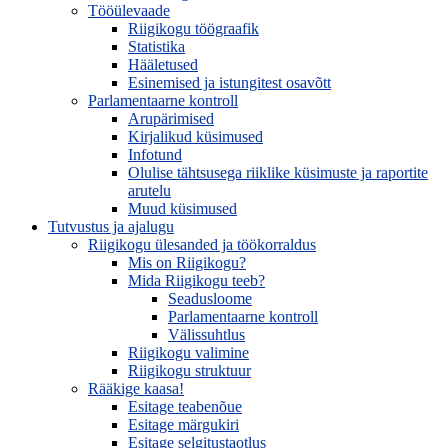
Tööülevaade
Riigikogu töögraafik
Statistika
Hääletused
Esinemised ja istungitest osavõtt
Parlamentaarne kontroll
Arupärimised
Kirjalikud küsimused
Infotund
Olulise tähtsusega riiklike küsimuste ja raportite
arutelu
Muud küsimused
Tutvustus ja ajalugu
Riigikogu ülesanded ja töökorraldus
Mis on Riigikogu?
Mida Riigikogu teeb?
Seadusloome
Parlamentaarne kontroll
Välissuhtlus
Riigikogu valimine
Riigikogu struktuur
Rääkige kaasa!
Esitage teabenõue
Esitage märgukiri
Esitage selgitustaotlus