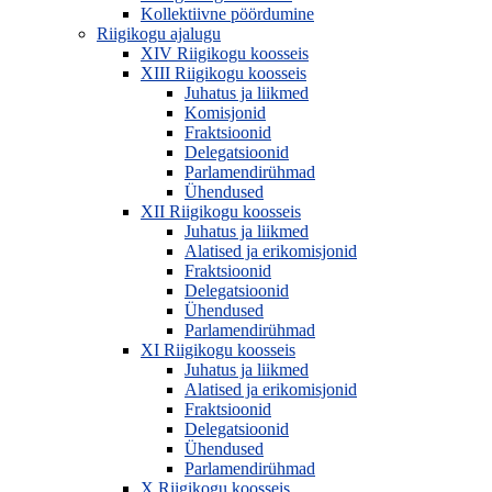
Kollektiivne pöördumine
Riigikogu ajalugu
XIV Riigikogu koosseis
XIII Riigikogu koosseis
Juhatus ja liikmed
Komisjonid
Fraktsioonid
Delegatsioonid
Parlamendirühmad
Ühendused
XII Riigikogu koosseis
Juhatus ja liikmed
Alatised ja erikomisjonid
Fraktsioonid
Delegatsioonid
Ühendused
Parlamendirühmad
XI Riigikogu koosseis
Juhatus ja liikmed
Alatised ja erikomisjonid
Fraktsioonid
Delegatsioonid
Ühendused
Parlamendirühmad
X Riigikogu koosseis