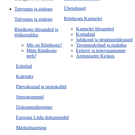
Ühendused
Tutvustus ja ajalugu
Riigikogu Kantselei
Tutvustus ja ajalugu
Kantselei ülesanded
Riigikogu ülesanded ja
Kontaktid
töökorraldus
Juhtkond ja struktuuriüksused
Mis on Riigikogu?
Teenistuskohad ja praktika
Mida Riigikogu
Eelarve ja tegevusaruanne
teeb?
Arenguseire Keskus
Eelnõud
Kalender
Päevakorrad ja protokollid
Stenogrammid
Dokumendiregister
Euroopa Liidu dokumendid
Märksõnaotsing