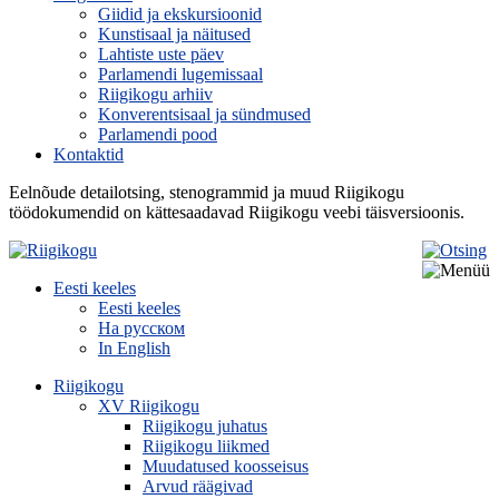
Giidid ja ekskursioonid
Kunstisaal ja näitused
Lahtiste uste päev
Parlamendi lugemissaal
Riigikogu arhiiv
Konverentsisaal ja sündmused
Parlamendi pood
Kontaktid
Eelnõude detailotsing, stenogrammid ja muud Riigikogu
töödokumendid on kättesaadavad Riigikogu veebi täisversioonis.
Eesti keeles
Eesti keeles
На русском
In English
Riigikogu
XV Riigikogu
Riigikogu juhatus
Riigikogu liikmed
Muudatused koosseisus
Arvud räägivad