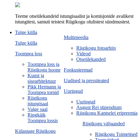
Teeme otseülekandeid istungisaalist ja komisjonide avalikest
istungitest, samuti teistest Riigikogu olulistest sündmustest.
Tulge külla
Multimeedia
Tulge külla
Riigikogu fotoarhiiv
Toompea loss
Videod
Otseülekanded
Toompea loss ja
Riigikogu hoone
Fookusteemad
Kunst ja
Uudised ja pressiteated
sisearhitektuur
Pikk Hermann ja
Uuringud
Toompea tornid
Riigikogu
Uuringud
istungisaal
August Rei stipendium
Valge saal
Riigikogu Kantselei eripreemia
Ringkäik
Toompea lossis
Riigikogu väljaanded
Külastage Riigikogu
Riigikogu Toimetised
Teemalehed