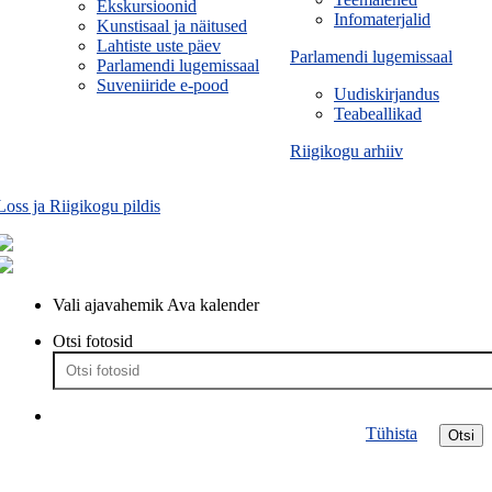
Ekskursioonid
Infomaterjalid
Kunstisaal ja näitused
Lahtiste uste päev
Parlamendi lugemissaal
Parlamendi lugemissaal
Suveniiride e-pood
Uudiskirjandus
Teabeallikad
Riigikogu arhiiv
Loss ja Riigikogu pildis
Vali ajavahemik
Ava kalender
Otsi fotosid
Tühista
Otsi