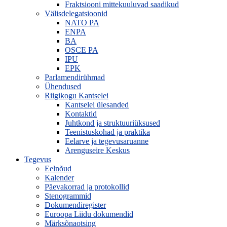
Fraktsiooni mittekuuluvad saadikud
Välisdelegatsioonid
NATO PA
ENPA
BA
OSCE PA
IPU
EPK
Parlamendirühmad
Ühendused
Riigikogu Kantselei
Kantselei ülesanded
Kontaktid
Juhtkond ja struktuuriüksused
Teenistuskohad ja praktika
Eelarve ja tegevusaruanne
Arenguseire Keskus
Tegevus
Eelnõud
Kalender
Päevakorrad ja protokollid
Stenogrammid
Dokumendiregister
Euroopa Liidu dokumendid
Märksõnaotsing