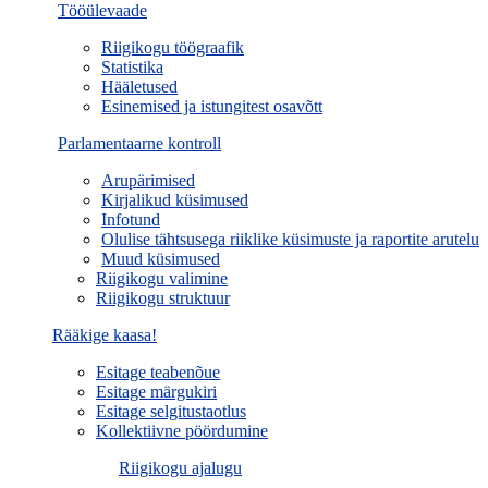
Tööülevaade
Riigikogu töögraafik
Statistika
Hääletused
Esinemised ja istungitest osavõtt
Parlamentaarne kontroll
Arupärimised
Kirjalikud küsimused
Infotund
Olulise tähtsusega riiklike küsimuste ja raportite arutelu
Muud küsimused
Riigikogu valimine
Riigikogu struktuur
Rääkige kaasa!
Esitage teabenõue
Esitage märgukiri
Esitage selgitustaotlus
Kollektiivne pöördumine
Riigikogu ajalugu