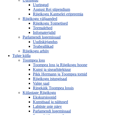
Uuringud
Uuringud
August Rei stipendium
Riigikogu Kantselei eripreemia
Riigikogu väljaanded
Riigikogu Toimetised
Teemalehed
Infomaterjalid
Parlamendi lugemissaal
Uudiskirjandus
Teabeallikad
Riigikogu arhiiv
Tulge külla
Toompea loss
Toompea loss ja Riigikogu hoone
Kunst ja sisearhitektuur
Pikk Hermann ja Toompea tornid
Riigikogu istungisaal
Valge saal
Ringkäik Toompea lossis
Külastage Riigikogu
Ekskursioonid
Kunstisaal ja näitused
Lahtiste uste päev
Parlamendi lugemissaal