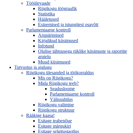
Tööülevaade
Riigikogu töögraafik
Statistika
Hääletused
Esinemised ja istungitest osavõtt
Parlamentaarne kontroll
Arupärimised
Kirjalikud küsimused
Infotund
Olulise tähtsusega riiklike küsimuste ja raportite
arutelu
Muud küsimused
Tutvustus ja ajalugu
Riigikogu ülesanded ja töökorraldus
Mis on Riigikogu?
Mida Riigikogu teeb?
Seadusloome
Parlamentaarne kontroll
Välissuhtlus
Riigikogu valimine
Riigikogu struktuur
Rääkige kaasa!
Esitage teabenõue
Esitage märgukiri
Esitage selgitustaotlus