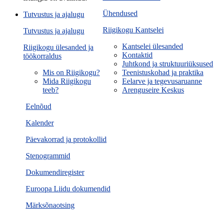
Ühendused
Tutvustus ja ajalugu
Riigikogu Kantselei
Tutvustus ja ajalugu
Kantselei ülesanded
Riigikogu ülesanded ja
Kontaktid
töökorraldus
Juhtkond ja struktuuriüksused
Mis on Riigikogu?
Teenistuskohad ja praktika
Mida Riigikogu
Eelarve ja tegevusaruanne
teeb?
Arenguseire Keskus
Eelnõud
Kalender
Päevakorrad ja protokollid
Stenogrammid
Dokumendiregister
Euroopa Liidu dokumendid
Märksõnaotsing