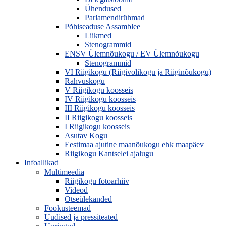
Ühendused
Parlamendirühmad
Põhiseaduse Assamblee
Liikmed
Stenogrammid
ENSV Ülemnõukogu / EV Ülemnõukogu
Stenogrammid
VI Riigikogu (Riigivolikogu ja Riiginõukogu)
Rahvuskogu
V Riigikogu koosseis
IV Riigikogu koosseis
III Riigikogu koosseis
II Riigikogu koosseis
I Riigikogu koosseis
Asutav Kogu
Eestimaa ajutine maanõukogu ehk maapäev
Riigikogu Kantselei ajalugu
Infoallikad
Multimeedia
Riigikogu fotoarhiiv
Videod
Otseülekanded
Fookusteemad
Uudised ja pressiteated