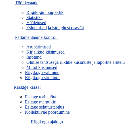
Tööülevaade
Riigikogu töögraafik
Statistika
Hääletused
Esinemised ja istungitest osavõtt
Parlamentaarne kontroll
Arupärimised
Kirjalikud küsimused
Infotund
Olulise tähtsusega riiklike küsimuste ja raportite arutelu
Muud küsimused
Riigikogu valimine
Riigikogu struktuur
Rääkige kaasa!
Esitage teabenõue
Esitage märgukiri
Esitage selgitustaotlus
Kollektiivne pöördumine
Riigikogu ajalugu