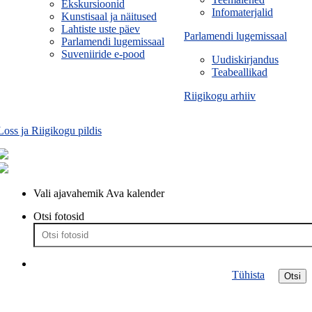
Ekskursioonid
Infomaterjalid
Kunstisaal ja näitused
Lahtiste uste päev
Parlamendi lugemissaal
Parlamendi lugemissaal
Suveniiride e-pood
Uudiskirjandus
Teabeallikad
Riigikogu arhiiv
Loss ja Riigikogu pildis
Vali ajavahemik
Ava kalender
Otsi fotosid
Tühista
Otsi