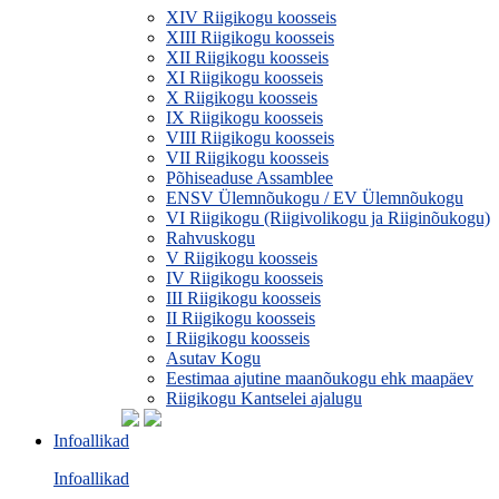
XIV Riigikogu koosseis
XIII Riigikogu koosseis
XII Riigikogu koosseis
XI Riigikogu koosseis
X Riigikogu koosseis
IX Riigikogu koosseis
VIII Riigikogu koosseis
VII Riigikogu koosseis
Põhiseaduse Assamblee
ENSV Ülemnõukogu / EV Ülemnõukogu
VI Riigikogu (Riigivolikogu ja Riiginõukogu)
Rahvuskogu
V Riigikogu koosseis
IV Riigikogu koosseis
III Riigikogu koosseis
II Riigikogu koosseis
I Riigikogu koosseis
Asutav Kogu
Eestimaa ajutine maanõukogu ehk maapäev
Riigikogu Kantselei ajalugu
Infoallikad
Infoallikad