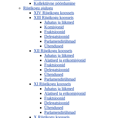
Kollektiivne pöördumine
Riigikogu ajalugu
XIV Riigikogu koosseis
XIII Riigikogu koosseis
Juhatus ja liikmed
Komisjonid
Fraktsioonid
Delegatsioonid
Parlamendirühmad
Ühendused
XII Riigikogu koosseis
Juhatus ja liikmed
Alatised ja erikomisjonid
Fraktsioonid
Delegatsioonid
Ühendused
Parlamendirühmad
XI Riigikogu koosseis
Juhatus ja liikmed
Alatised ja erikomisjonid
Fraktsioonid
Delegatsioonid
Ühendused
Parlamendirühmad
X Riigikogu koosseis