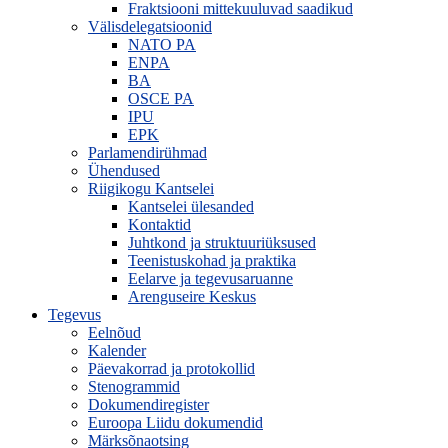
Fraktsiooni mittekuuluvad saadikud
Välisdelegatsioonid
NATO PA
ENPA
BA
OSCE PA
IPU
EPK
Parlamendirühmad
Ühendused
Riigikogu Kantselei
Kantselei ülesanded
Kontaktid
Juhtkond ja struktuuriüksused
Teenistuskohad ja praktika
Eelarve ja tegevusaruanne
Arenguseire Keskus
Tegevus
Eelnõud
Kalender
Päevakorrad ja protokollid
Stenogrammid
Dokumendiregister
Euroopa Liidu dokumendid
Märksõnaotsing