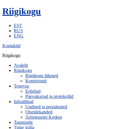
Riigikogu
EST
RUS
ENG
Kontaktid
Riigikogu
Avaleht
Riigikogu
Riigikogu liikmed
Komisjonid
Tegevus
Eelnõud
Päevakorrad ja protokollid
Infoallikad
Uudised ja pressiteated
Otseülekanded
Arenguseire Keskus
Tagasiside
Tulge külla