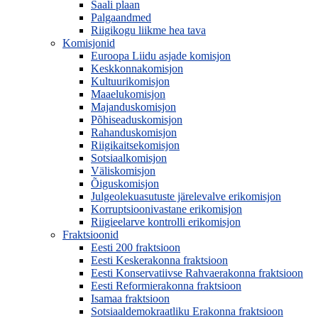
Saali plaan
Palgaandmed
Riigikogu liikme hea tava
Komisjonid
Euroopa Liidu asjade komisjon
Keskkonnakomisjon
Kultuurikomisjon
Maaelukomisjon
Majanduskomisjon
Põhiseaduskomisjon
Rahanduskomisjon
Riigikaitsekomisjon
Sotsiaalkomisjon
Väliskomisjon
Õiguskomisjon
Julgeolekuasutuste järelevalve erikomisjon
Korruptsioonivastane erikomisjon
Riigieelarve kontrolli erikomisjon
Fraktsioonid
Eesti 200 fraktsioon
Eesti Keskerakonna fraktsioon
Eesti Konservatiivse Rahvaerakonna fraktsioon
Eesti Reformierakonna fraktsioon
Isamaa fraktsioon
Sotsiaaldemokraatliku Erakonna fraktsioon