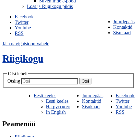
Suveniiride e-pood
Loss ja Riigikogu pildis
Facebook
Juurdepääs
Twitter
Kontaktid
Youtube
Sisukaart
RSS
Jäta navigatsioon vahele
Riigikogu
Otsi lehelt
Otsing
Otsi
Eesti keeles
Juurdepääs
Facebook
Eesti keeles
Kontaktid
Twitter
На русском
Sisukaart
Youtube
In English
RSS
Peamenüü
Riigikogu