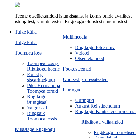
Teeme otseülekandeid istungisaalist ja komisjonide avalikest
istungitest, samuti teistest Riigikogu olulistest sündmustest.
Tulge külla
Multimeedia
Tulge külla
Riigikogu fotoarhiiv
Toompea loss
Videod
Otseülekanded
Toompea loss ja
Riigikogu hoone
Fookusteemad
Kunst ja
Uudised ja pressiteated
sisearhitektuur
Pikk Hermann ja
Uuringud
Toompea tornid
Riigikogu
Uuringud
istungisaal
August Rei stipendium
Valge saal
Riigikogu Kantselei eripreemia
Ringkäik
Toompea lossis
Riigikogu väljaanded
Külastage Riigikogu
Riigikogu Toimetised
Teemalehed