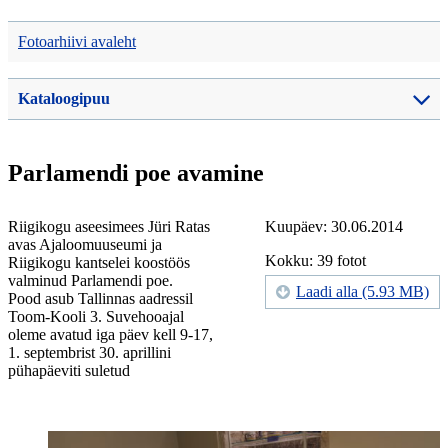
Fotoarhiivi avaleht
Kataloogipuu
Parlamendi poe avamine
Riigikogu aseesimees Jüri Ratas
Kuupäev: 30.06.2014
avas Ajaloomuuseumi ja
Kokku: 39 fotot
Riigikogu kantselei koostöös
valminud Parlamendi poe.
Laadi alla (5.93 MB)
Pood asub Tallinnas aadressil
Toom-Kooli 3. Suvehooajal
oleme avatud iga päev kell 9-17,
1. septembrist 30. aprillini
pühapäeviti suletud