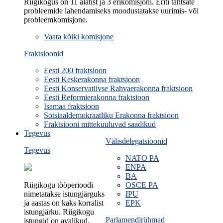
Riigikogus on 11 alatist ja 3 erikomisjoni. Eriti tähtsate
probleemide lahendamiseks moodustatakse uurimis- või
probleemkomisjone.
Vaata kõiki komisjone
Fraktsioonid
Eesti 200 fraktsioon
Eesti Keskerakonna fraktsioon
Eesti Konservatiivse Rahvaerakonna fraktsioon
Eesti Reformierakonna fraktsioon
Isamaa fraktsioon
Sotsiaaldemokraatliku Erakonna fraktsioon
Fraktsiooni mittekuuluvad saadikud
Tegevus
Välisdelegatsioonid
Tegevus
NATO PA
ENPA
BA
Riigikogu tööperioodi
OSCE PA
nimetatakse istungjärguks
IPU
ja aastas on kaks korralist
EPK
istungjärku. Riigikogu
Parlamendirühmad
istungid on avalikud.