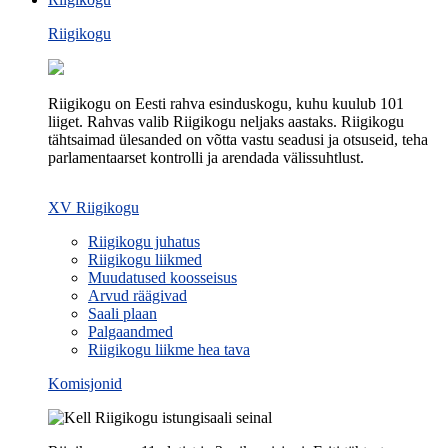
Riigikogu
Riigikogu on Eesti rahva esinduskogu, kuhu kuulub 101
liiget. Rahvas valib Riigikogu neljaks aastaks. Riigikogu
tähtsaimad ülesanded on võtta vastu seadusi ja otsuseid, teha
parlamentaarset kontrolli ja arendada välissuhtlust.
XV Riigikogu
Riigikogu juhatus
Riigikogu liikmed
Muudatused koosseisus
Arvud räägivad
Saali plaan
Palgaandmed
Riigikogu liikme hea tava
Komisjonid