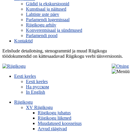
Giidid ja ekskursioonid
Kunstisaal ja näitused
Lahtiste uste päev
Parlamendi lugemissaal
Riigikogu arhiiv
Konverentsisaal ja sündmused
Parlamendi pood
Kontaktid
Eelnõude detailotsing, stenogrammid ja muud Riigikogu
töödokumendid on kättesaadavad Riigikogu veebi täisversioonis.
Eesti keeles
Eesti keeles
На русском
In English
Riigikogu
XV Riigikogu
Riigikogu juhatus
Riigikogu liikmed
Muudatused koosseisus
Arvud räägivad