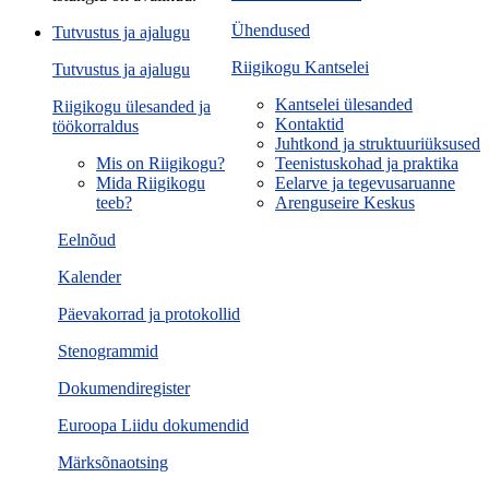
Ühendused
Tutvustus ja ajalugu
Riigikogu Kantselei
Tutvustus ja ajalugu
Kantselei ülesanded
Riigikogu ülesanded ja
Kontaktid
töökorraldus
Juhtkond ja struktuuriüksused
Mis on Riigikogu?
Teenistuskohad ja praktika
Mida Riigikogu
Eelarve ja tegevusaruanne
teeb?
Arenguseire Keskus
Eelnõud
Kalender
Päevakorrad ja protokollid
Stenogrammid
Dokumendiregister
Euroopa Liidu dokumendid
Märksõnaotsing