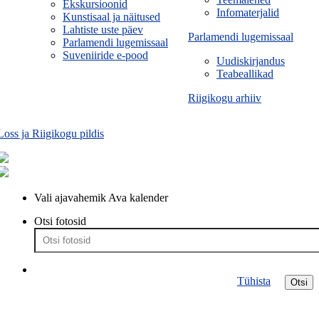
Ekskursioonid
Infomaterjalid
Kunstisaal ja näitused
Lahtiste uste päev
Parlamendi lugemissaal
Parlamendi lugemissaal
Suveniiride e-pood
Uudiskirjandus
Teabeallikad
Riigikogu arhiiv
Loss ja Riigikogu pildis
Vali ajavahemik
Ava kalender
Otsi fotosid
Tühista
Otsi