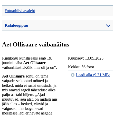
Fotoarhiivi avaleht
Kataloogipuu
Aet Ollisaare vaibanäitus
Riigikogu kunstisaalis saab 19.
Kuupäev: 13.05.2025
juunini näha
Aet Ollisaare
Kokku: 56 fotot
vaibanäitust „Kõik, mis oli ja on“.
Laadi alla (9.31 MB)
Aet Ollisaare
sõnul on tema
vaipadesse kootud mõtted ja
hetked, mida ei raatsi unustada, ja
mis saavad sageli tähenduse alles
palju aastaid hiljem. „Ajad
muutuvad, aga alati on midagi mis
jääb alles – hetked, värvid ja
valgused, mis kogunevad
meeltesse läbi erinevate aegade.