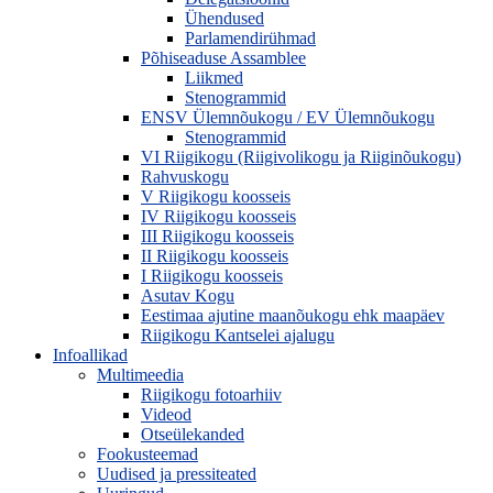
Ühendused
Parlamendirühmad
Põhiseaduse Assamblee
Liikmed
Stenogrammid
ENSV Ülemnõukogu / EV Ülemnõukogu
Stenogrammid
VI Riigikogu (Riigivolikogu ja Riiginõukogu)
Rahvuskogu
V Riigikogu koosseis
IV Riigikogu koosseis
III Riigikogu koosseis
II Riigikogu koosseis
I Riigikogu koosseis
Asutav Kogu
Eestimaa ajutine maanõukogu ehk maapäev
Riigikogu Kantselei ajalugu
Infoallikad
Multimeedia
Riigikogu fotoarhiiv
Videod
Otseülekanded
Fookusteemad
Uudised ja pressiteated