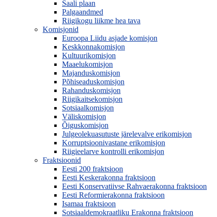
Saali plaan
Palgaandmed
Riigikogu liikme hea tava
Komisjonid
Euroopa Liidu asjade komisjon
Keskkonnakomisjon
Kultuurikomisjon
Maaelukomisjon
Majanduskomisjon
Põhiseaduskomisjon
Rahanduskomisjon
Riigikaitsekomisjon
Sotsiaalkomisjon
Väliskomisjon
Õiguskomisjon
Julgeolekuasutuste järelevalve erikomisjon
Korruptsioonivastane erikomisjon
Riigieelarve kontrolli erikomisjon
Fraktsioonid
Eesti 200 fraktsioon
Eesti Keskerakonna fraktsioon
Eesti Konservatiivse Rahvaerakonna fraktsioon
Eesti Reformierakonna fraktsioon
Isamaa fraktsioon
Sotsiaaldemokraatliku Erakonna fraktsioon