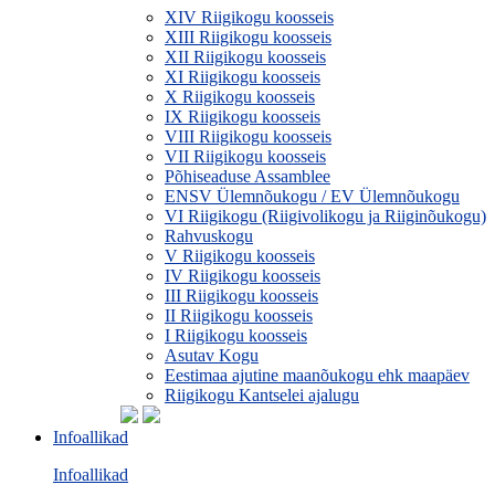
XIV Riigikogu koosseis
XIII Riigikogu koosseis
XII Riigikogu koosseis
XI Riigikogu koosseis
X Riigikogu koosseis
IX Riigikogu koosseis
VIII Riigikogu koosseis
VII Riigikogu koosseis
Põhiseaduse Assamblee
ENSV Ülemnõukogu / EV Ülemnõukogu
VI Riigikogu (Riigivolikogu ja Riiginõukogu)
Rahvuskogu
V Riigikogu koosseis
IV Riigikogu koosseis
III Riigikogu koosseis
II Riigikogu koosseis
I Riigikogu koosseis
Asutav Kogu
Eestimaa ajutine maanõukogu ehk maapäev
Riigikogu Kantselei ajalugu
Infoallikad
Infoallikad