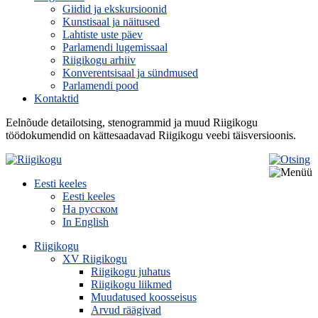
Giidid ja ekskursioonid
Kunstisaal ja näitused
Lahtiste uste päev
Parlamendi lugemissaal
Riigikogu arhiiv
Konverentsisaal ja sündmused
Parlamendi pood
Kontaktid
Eelnõude detailotsing, stenogrammid ja muud Riigikogu
töödokumendid on kättesaadavad Riigikogu veebi täisversioonis.
Eesti keeles
Eesti keeles
На русском
In English
Riigikogu
XV Riigikogu
Riigikogu juhatus
Riigikogu liikmed
Muudatused koosseisus
Arvud räägivad