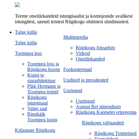
Teeme otseülekandeid istungisaalist ja komisjonide avalikest
istungitest, samuti teistest Riigikogu olulistest sündmustest.
Tulge külla
Multimeedia
Tulge külla
Riigikogu fotoarhiiv
Toompea loss
Videod
Otseülekanded
Toompea loss ja
Riigikogu hoone
Fookusteemad
Kunst ja
Uudised ja pressiteated
sisearhitektuur
Pikk Hermann ja
Uuringud
Toompea tornid
Riigikogu
Uuringud
istungisaal
August Rei stipendium
Valge saal
Riigikogu Kantselei eripreemia
Ringkäik
Toompea lossis
Riigikogu väljaanded
Külastage Riigikogu
Riigikogu Toimetised
Teemalehed