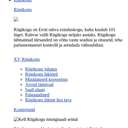
Riigikogu
Riigikogu on Eesti rahva esinduskogu, kuhu kuulub 101
liiget. Rahvas valib Riigikogu neljaks aastaks. Riigikogu
tähtsaimad ülesanded on võtta vastu seadusi ja otsuseid, teha
parlamentaarset kontrolli ja arendada välissuhtlust.
XV Riigikogu
Riigikogu juhatus
Riigikogu liikmed
Muudatused koosseisus
Arvud räägivad
Saali plaan
Palgaandmed
Riigikogu liikme hea tava
Komisjonid