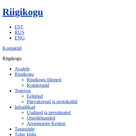
Riigikogu
EST
RUS
ENG
Kontaktid
Riigikogu
Avaleht
Riigikogu
Riigikogu liikmed
Komisjonid
Tegevus
Eelnõud
Päevakorrad ja protokollid
Infoallikad
Uudised ja pressiteated
Otseülekanded
Arenguseire Keskus
Tagasiside
Tulge külla