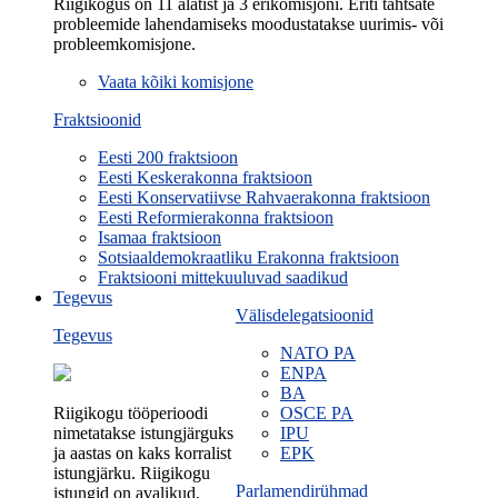
Riigikogus on 11 alatist ja 3 erikomisjoni. Eriti tähtsate
probleemide lahendamiseks moodustatakse uurimis- või
probleemkomisjone.
Vaata kõiki komisjone
Fraktsioonid
Eesti 200 fraktsioon
Eesti Keskerakonna fraktsioon
Eesti Konservatiivse Rahvaerakonna fraktsioon
Eesti Reformierakonna fraktsioon
Isamaa fraktsioon
Sotsiaaldemokraatliku Erakonna fraktsioon
Fraktsiooni mittekuuluvad saadikud
Tegevus
Välisdelegatsioonid
Tegevus
NATO PA
ENPA
BA
Riigikogu tööperioodi
OSCE PA
nimetatakse istungjärguks
IPU
ja aastas on kaks korralist
EPK
istungjärku. Riigikogu
Parlamendirühmad
istungid on avalikud.