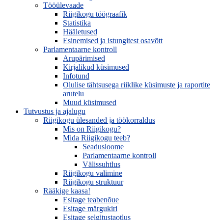
Tööülevaade
Riigikogu töögraafik
Statistika
Hääletused
Esinemised ja istungitest osavõtt
Parlamentaarne kontroll
Arupärimised
Kirjalikud küsimused
Infotund
Olulise tähtsusega riiklike küsimuste ja raportite
arutelu
Muud küsimused
Tutvustus ja ajalugu
Riigikogu ülesanded ja töökorraldus
Mis on Riigikogu?
Mida Riigikogu teeb?
Seadusloome
Parlamentaarne kontroll
Välissuhtlus
Riigikogu valimine
Riigikogu struktuur
Rääkige kaasa!
Esitage teabenõue
Esitage märgukiri
Esitage selgitustaotlus