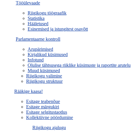
Tööülevaade
Riigikogu töögraafik
Statistika
Hääletused
Esinemised ja istungitest osavõtt
Parlamentaarne kontroll
Arupärimised
Kirjalikud küsimused
Infotund
Olulise tähtsusega riiklike küsimuste ja raportite arutelu
Muud küsimused
Riigikogu valimine
Riigikogu struktuur
Rääkige kaasa!
Esitage teabenõue
Esitage märgukiri
Esitage selgitustaotlus
Kollektiivne pöördumine
Riigikogu ajalugu