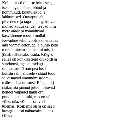
Kohtumised oluliste inimestega ja
iseendaga, mõned õhtud ja
hommikud, kojutulekud ja
lahkumised. Õunapuu alt
pilvedesse ja tagasi, peegelduvad
mõtted koduakendel, teevad tiiru
mere äärde ja maanduvad
kasvuhoone mustal mullal.
Kevadine vihm voolab sillerdades
läbi vihmaveetorude ja pühib kõik
mured minema, enne kui miski
jõuab nähtavaks saada. Kõiges
selles on konkreetseid olukordi ja
sündmusi, aga ka midagi
seletamatut. Toompea lossi
kunstisaali näitusele valitud tööd
salvestavad äratundmisrõõmu,
mälestusi ja unistusi. Räägitud ja
rääkimata jäänud jutud hõljuvad
nendel vaipadel nagu õrn
puudutus millestki, mis on või
võiks olla, või mis on veel
tulemas. Kõik mis oli ja on saab
kunagi uuesti nähtavaks,” ütles
Ollisaar.