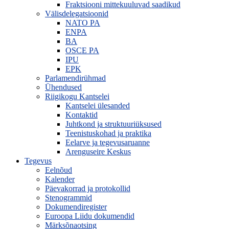
Fraktsiooni mittekuuluvad saadikud
Välisdelegatsioonid
NATO PA
ENPA
BA
OSCE PA
IPU
EPK
Parlamendirühmad
Ühendused
Riigikogu Kantselei
Kantselei ülesanded
Kontaktid
Juhtkond ja struktuuriüksused
Teenistuskohad ja praktika
Eelarve ja tegevusaruanne
Arenguseire Keskus
Tegevus
Eelnõud
Kalender
Päevakorrad ja protokollid
Stenogrammid
Dokumendiregister
Euroopa Liidu dokumendid
Märksõnaotsing