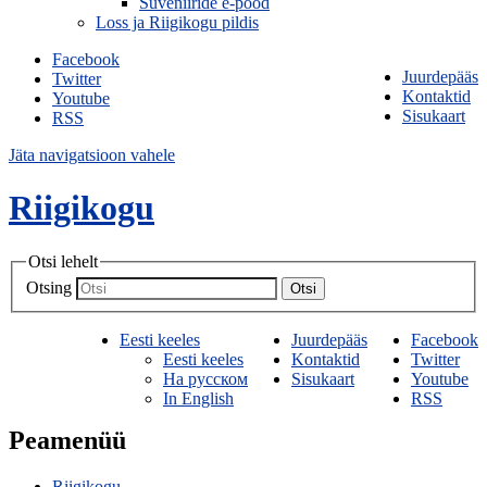
Suveniiride e-pood
Loss ja Riigikogu pildis
Facebook
Juurdepääs
Twitter
Kontaktid
Youtube
Sisukaart
RSS
Jäta navigatsioon vahele
Riigikogu
Otsi lehelt
Otsing
Otsi
Eesti keeles
Juurdepääs
Facebook
Eesti keeles
Kontaktid
Twitter
На русском
Sisukaart
Youtube
In English
RSS
Peamenüü
Riigikogu