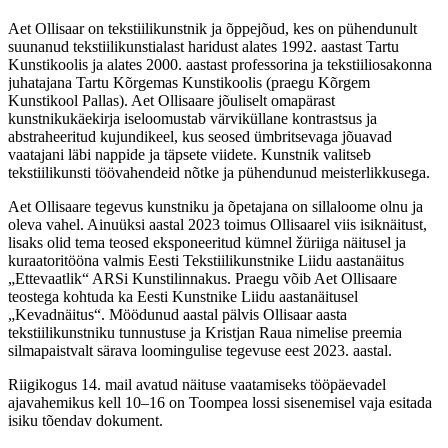
Aet Ollisaar on tekstiilikunstnik ja õppejõud, kes on pühendunult
suunanud tekstiilikunstialast haridust alates 1992. aastast Tartu
Kunstikoolis ja alates 2000. aastast professorina ja tekstiiliosakonna
juhatajana Tartu Kõrgemas Kunstikoolis (praegu Kõrgem
Kunstikool Pallas). Aet Ollisaare jõuliselt omapärast
kunstnikukäekirja iseloomustab värviküllane kontrastsus ja
abstraheeritud kujundikeel, kus seosed ümbritsevaga jõuavad
vaatajani läbi nappide ja täpsete viidete. Kunstnik valitseb
tekstiilikunsti töövahendeid nõtke ja pühendunud meisterlikkusega.
Aet Ollisaare tegevus kunstniku ja õpetajana on sillaloome olnu ja
oleva vahel. Ainuüksi aastal 2023 toimus Ollisaarel viis isiknäitust,
lisaks olid tema teosed eksponeeritud kümnel žüriiga näitusel ja
kuraatoritööna valmis Eesti Tekstiilikunstnike Liidu aastanäitus
„Ettevaatlik“ ARSi Kunstilinnakus. Praegu võib Aet Ollisaare
teostega kohtuda ka Eesti Kunstnike Liidu aastanäitusel
„Kevadnäitus“. Möödunud aastal pälvis Ollisaar aasta
tekstiilikunstniku tunnustuse ja Kristjan Raua nimelise preemia
silmapaistvalt särava loomingulise tegevuse eest 2023. aastal.
Riigikogus 14. mail avatud näituse vaatamiseks tööpäevadel
ajavahemikus kell 10–16 on Toompea lossi sisenemisel vaja esitada
isiku tõendav dokument.