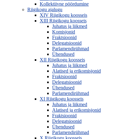
Kollektiivne pöördumine
Riigikogu ajalugu
XIV Riigikogu koosseis
XIII Riigikogu koosseis
Juhatus ja liikmed
Komisjonid
Fraktsioonid
Delegatsioonid
Parlamendirühmad
Ühendused
XII Riigikogu koosseis
Juhatus ja liikmed
Alatised ja erikomisjonid
Fraktsioonid
Delegatsioonid
Ühendused
Parlamendirühmad
XI Riigikogu koosseis
Juhatus ja liikmed
Alatised ja erikomisjonid
Fraktsioonid
Delegatsioonid
Ühendused
Parlamendirühmad
X Riigikogu koosseis