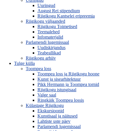
Uuringud
Uuringud
August Rei stipendium
Riigikogu Kantselei eripreemia
Riigikogu väljaanded
Riigikogu Toimetised
Teemalehed
Infomaterjalid
Parlamendi lugemissaal
Uudiskirjandus
Teabeallikad
Riigikogu arhiiv
Tulge külla
Toompea loss
Toompea loss ja Riigikogu hoone
Kunst ja sisearhitektuur
Pikk Hermann ja Toompea tornid
Riigikogu istungisaal
Valge saal
Ringkäik Toompea lossis
Külastage Riigikogu
Ekskursioonid
Kunstisaal ja näitused
Lahtiste uste päev
Parlamendi lugemissaal