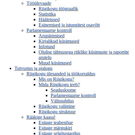
Tööülevaade
Riigikogu töögraafik
Statistika
Hääletused
Esinemised ja istungitest osavõtt
Parlamentaarne kontroll
Arupärimised
Kirjalikud küsimused
Infotund
Olulise tähtsusega riiklike küsimuste ja raportite
arutelu
Muud küsimused
Tutvustus ja ajalugu
Riigikogu ülesanded ja töökorraldus
Mis on Riigikogu?
Mida Riigikogu teeb?
Seadusloome
Parlamentaarne kontroll
Välissuhtlus
Riigikogu valimine
Riigikogu struktuur
Rääkige kaasa!
Esitage teabenõue
Esitage märgukiri
Esitage selgitustaotlus