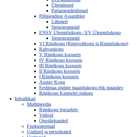
Ühendused
Parlamendirühmad
Põhiseaduse Assamblee
Liikmed
Stenogrammid
ENSV Ülemnõukogu / EV Ülemnõukogu
Stenogrammid
VI Riigikogu (Riigivolikogu ja Riiginõukogu)
Rahvuskogu
V Riigikogu koosseis
IV Riigikogu koosseis
III Riigikogu koosseis
II Riigikogu koosseis
I Riigikogu koosseis
Asutav Kogu
Eestimaa ajutine maanõukogu ehk maapäev
Riigikogu Kantselei ajalugu
Infoallikad
Multimeedia
Riigikogu fotoarhiiv
Videod
Otseülekanded
Fookusteemad
Uudised ja pressiteated