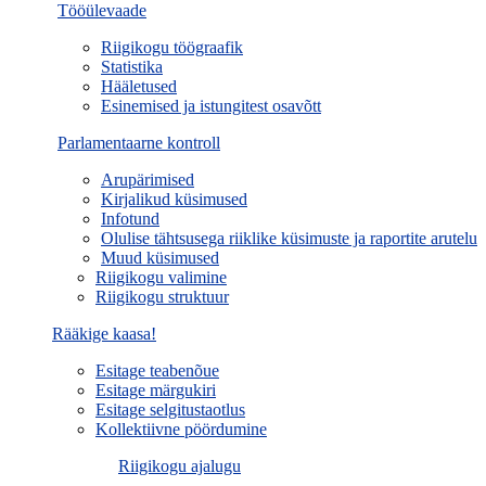
Tööülevaade
Riigikogu töögraafik
Statistika
Hääletused
Esinemised ja istungitest osavõtt
Parlamentaarne kontroll
Arupärimised
Kirjalikud küsimused
Infotund
Olulise tähtsusega riiklike küsimuste ja raportite arutelu
Muud küsimused
Riigikogu valimine
Riigikogu struktuur
Rääkige kaasa!
Esitage teabenõue
Esitage märgukiri
Esitage selgitustaotlus
Kollektiivne pöördumine
Riigikogu ajalugu