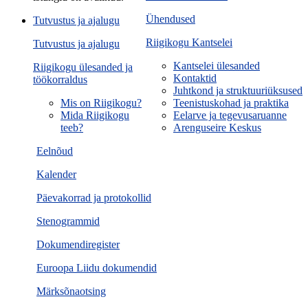
Ühendused
Tutvustus ja ajalugu
Riigikogu Kantselei
Tutvustus ja ajalugu
Kantselei ülesanded
Riigikogu ülesanded ja
Kontaktid
töökorraldus
Juhtkond ja struktuuriüksused
Mis on Riigikogu?
Teenistuskohad ja praktika
Mida Riigikogu
Eelarve ja tegevusaruanne
teeb?
Arenguseire Keskus
Eelnõud
Kalender
Päevakorrad ja protokollid
Stenogrammid
Dokumendiregister
Euroopa Liidu dokumendid
Märksõnaotsing