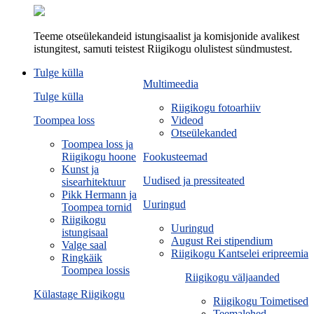
Teeme otseülekandeid istungisaalist ja komisjonide avalikest
istungitest, samuti teistest Riigikogu olulistest sündmustest.
Tulge külla
Multimeedia
Tulge külla
Riigikogu fotoarhiiv
Toompea loss
Videod
Otseülekanded
Toompea loss ja
Riigikogu hoone
Fookusteemad
Kunst ja
Uudised ja pressiteated
sisearhitektuur
Pikk Hermann ja
Uuringud
Toompea tornid
Riigikogu
Uuringud
istungisaal
August Rei stipendium
Valge saal
Riigikogu Kantselei eripreemia
Ringkäik
Toompea lossis
Riigikogu väljaanded
Külastage Riigikogu
Riigikogu Toimetised
Teemalehed