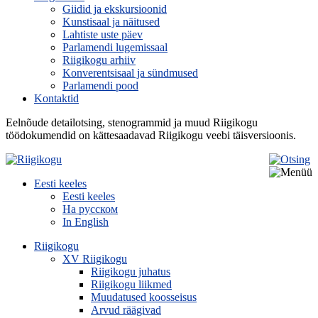
Giidid ja ekskursioonid
Kunstisaal ja näitused
Lahtiste uste päev
Parlamendi lugemissaal
Riigikogu arhiiv
Konverentsisaal ja sündmused
Parlamendi pood
Kontaktid
Eelnõude detailotsing, stenogrammid ja muud Riigikogu
töödokumendid on kättesaadavad Riigikogu veebi täisversioonis.
Eesti keeles
Eesti keeles
На русском
In English
Riigikogu
XV Riigikogu
Riigikogu juhatus
Riigikogu liikmed
Muudatused koosseisus
Arvud räägivad