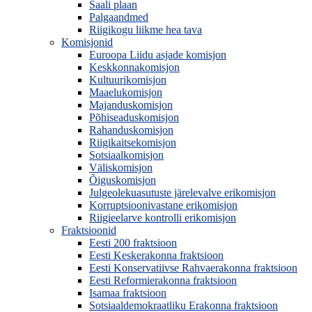
Saali plaan
Palgaandmed
Riigikogu liikme hea tava
Komisjonid
Euroopa Liidu asjade komisjon
Keskkonnakomisjon
Kultuurikomisjon
Maaelukomisjon
Majanduskomisjon
Põhiseaduskomisjon
Rahanduskomisjon
Riigikaitsekomisjon
Sotsiaalkomisjon
Väliskomisjon
Õiguskomisjon
Julgeolekuasutuste järelevalve erikomisjon
Korruptsioonivastane erikomisjon
Riigieelarve kontrolli erikomisjon
Fraktsioonid
Eesti 200 fraktsioon
Eesti Keskerakonna fraktsioon
Eesti Konservatiivse Rahvaerakonna fraktsioon
Eesti Reformierakonna fraktsioon
Isamaa fraktsioon
Sotsiaaldemokraatliku Erakonna fraktsioon