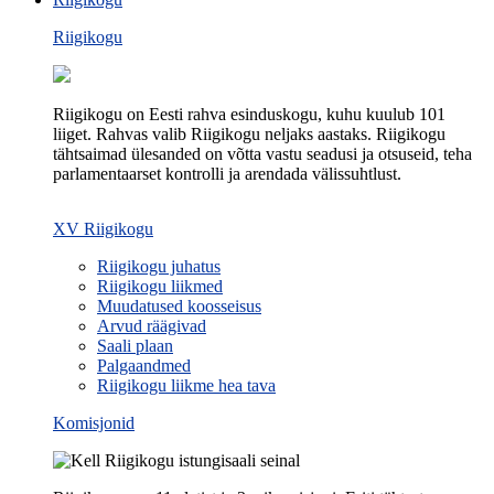
Riigikogu
Riigikogu on Eesti rahva esinduskogu, kuhu kuulub 101
liiget. Rahvas valib Riigikogu neljaks aastaks. Riigikogu
tähtsaimad ülesanded on võtta vastu seadusi ja otsuseid, teha
parlamentaarset kontrolli ja arendada välissuhtlust.
XV Riigikogu
Riigikogu juhatus
Riigikogu liikmed
Muudatused koosseisus
Arvud räägivad
Saali plaan
Palgaandmed
Riigikogu liikme hea tava
Komisjonid