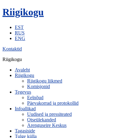
Riigikogu
EST
RUS
ENG
Kontaktid
Riigikogu
Avaleht
Riigikogu
Riigikogu liikmed
Komisjonid
Tegevus
Eelnõud
Päevakorrad ja protokollid
Infoallikad
Uudised ja pressiteated
Otseülekanded
Arenguseire Keskus
Tagasiside
Tulge külla