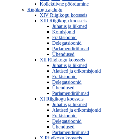
Kollektiivne pöördumine
Riigikogu ajalugu
XIV Riigikogu koosseis
XIII Riigikogu koosseis
Juhatus ja liikmed
Komisjonid
Fraktsioonid
Delegatsioonid
Parlamendirühmad
Ühendused
XII Riigikogu koosseis
Juhatus ja liikmed
Alatised ja erikomisjonid
Fraktsioonid
Delegatsioonid
Ühendused
Parlamendirühmad
XI Riigikogu koosseis
Juhatus ja liikmed
Alatised ja erikomisjonid
Fraktsioonid
Delegatsioonid
Ühendused
Parlamendirühmad
X Riigikogu koosseis