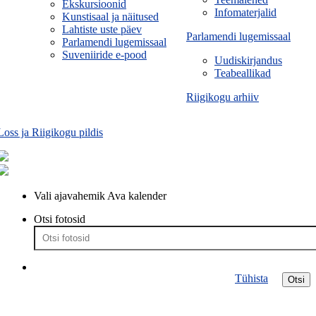
Ekskursioonid
Infomaterjalid
Kunstisaal ja näitused
Lahtiste uste päev
Parlamendi lugemissaal
Parlamendi lugemissaal
Suveniiride e-pood
Uudiskirjandus
Teabeallikad
Riigikogu arhiiv
Loss ja Riigikogu pildis
Vali ajavahemik
Ava kalender
Otsi fotosid
Tühista
Otsi