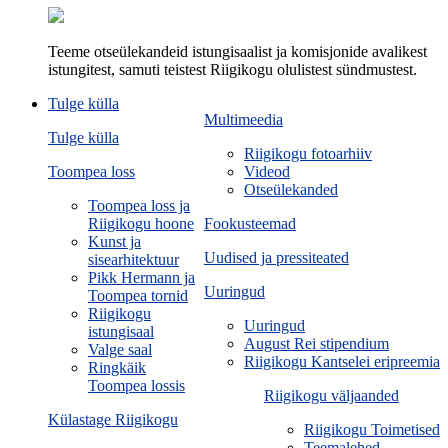
Teeme otseülekandeid istungisaalist ja komisjonide avalikest
istungitest, samuti teistest Riigikogu olulistest sündmustest.
Tulge külla
Multimeedia
Tulge külla
Riigikogu fotoarhiiv
Toompea loss
Videod
Otseülekanded
Toompea loss ja
Riigikogu hoone
Fookusteemad
Kunst ja
Uudised ja pressiteated
sisearhitektuur
Pikk Hermann ja
Uuringud
Toompea tornid
Riigikogu
Uuringud
istungisaal
August Rei stipendium
Valge saal
Riigikogu Kantselei eripreemia
Ringkäik
Toompea lossis
Riigikogu väljaanded
Külastage Riigikogu
Riigikogu Toimetised
Teemalehed