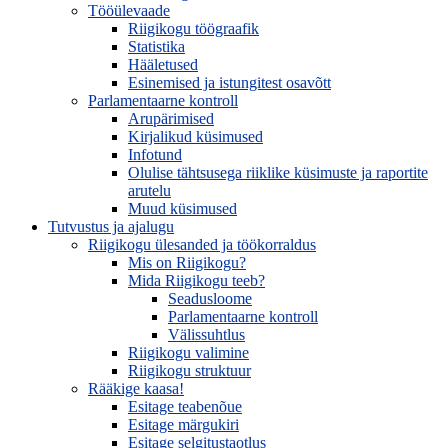
Tööülevaade
Riigikogu töögraafik
Statistika
Hääletused
Esinemised ja istungitest osavõtt
Parlamentaarne kontroll
Arupärimised
Kirjalikud küsimused
Infotund
Olulise tähtsusega riiklike küsimuste ja raportite
arutelu
Muud küsimused
Tutvustus ja ajalugu
Riigikogu ülesanded ja töökorraldus
Mis on Riigikogu?
Mida Riigikogu teeb?
Seadusloome
Parlamentaarne kontroll
Välissuhtlus
Riigikogu valimine
Riigikogu struktuur
Rääkige kaasa!
Esitage teabenõue
Esitage märgukiri
Esitage selgitustaotlus