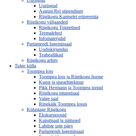
Uuringud
Uuringud
August Rei stipendium
Riigikogu Kantselei eripreemia
Riigikogu väljaanded
Riigikogu Toimetised
Teemalehed
Infomaterjalid
Parlamendi lugemissaal
Uudiskirjandus
Teabeallikad
Riigikogu arhiiv
Tulge külla
Toompea loss
Toompea loss ja Riigikogu hoone
Kunst ja sisearhitektuur
Pikk Hermann ja Toompea tornid
Riigikogu istungisaal
Valge saal
Ringkäik Toompea lossis
Külastage Riigikogu
Ekskursioonid
Kunstisaal ja näitused
Lahtiste uste päev
Parlamendi lugemissaal