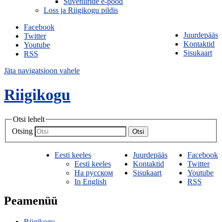
Suveniiride e-pood
Loss ja Riigikogu pildis
Facebook
Juurdepääs
Twitter
Kontaktid
Youtube
Sisukaart
RSS
Jäta navigatsioon vahele
Riigikogu
Otsi lehelt
Otsing
Otsi
Eesti keeles
Juurdepääs
Facebook
Eesti keeles
Kontaktid
Twitter
На русском
Sisukaart
Youtube
In English
RSS
Peamenüü
Riigikogu