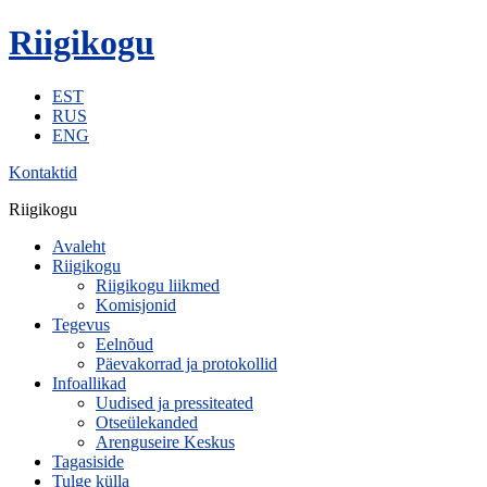
Riigikogu
EST
RUS
ENG
Kontaktid
Riigikogu
Avaleht
Riigikogu
Riigikogu liikmed
Komisjonid
Tegevus
Eelnõud
Päevakorrad ja protokollid
Infoallikad
Uudised ja pressiteated
Otseülekanded
Arenguseire Keskus
Tagasiside
Tulge külla