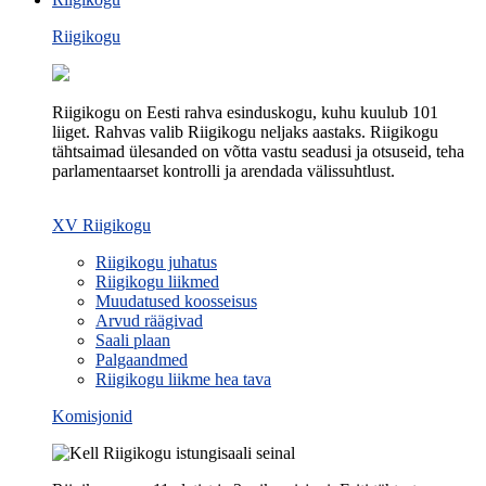
Riigikogu
Riigikogu on Eesti rahva esinduskogu, kuhu kuulub 101
liiget. Rahvas valib Riigikogu neljaks aastaks. Riigikogu
tähtsaimad ülesanded on võtta vastu seadusi ja otsuseid, teha
parlamentaarset kontrolli ja arendada välissuhtlust.
XV Riigikogu
Riigikogu juhatus
Riigikogu liikmed
Muudatused koosseisus
Arvud räägivad
Saali plaan
Palgaandmed
Riigikogu liikme hea tava
Komisjonid