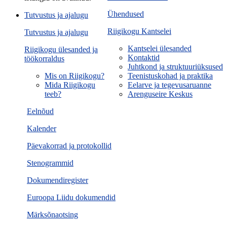
Ühendused
Tutvustus ja ajalugu
Riigikogu Kantselei
Tutvustus ja ajalugu
Kantselei ülesanded
Riigikogu ülesanded ja
Kontaktid
töökorraldus
Juhtkond ja struktuuriüksused
Mis on Riigikogu?
Teenistuskohad ja praktika
Mida Riigikogu
Eelarve ja tegevusaruanne
teeb?
Arenguseire Keskus
Eelnõud
Kalender
Päevakorrad ja protokollid
Stenogrammid
Dokumendiregister
Euroopa Liidu dokumendid
Märksõnaotsing