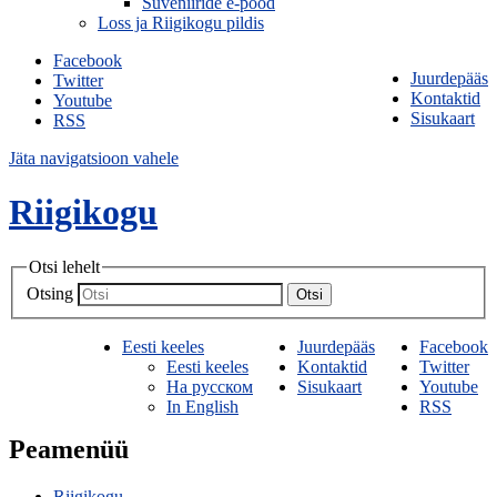
Suveniiride e-pood
Loss ja Riigikogu pildis
Facebook
Juurdepääs
Twitter
Kontaktid
Youtube
Sisukaart
RSS
Jäta navigatsioon vahele
Riigikogu
Otsi lehelt
Otsing
Otsi
Eesti keeles
Juurdepääs
Facebook
Eesti keeles
Kontaktid
Twitter
На русском
Sisukaart
Youtube
In English
RSS
Peamenüü
Riigikogu