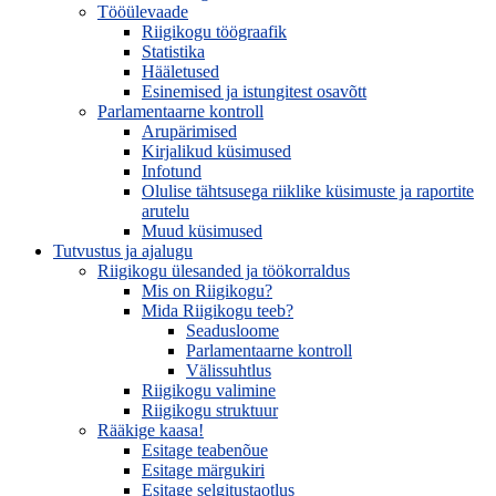
Tööülevaade
Riigikogu töögraafik
Statistika
Hääletused
Esinemised ja istungitest osavõtt
Parlamentaarne kontroll
Arupärimised
Kirjalikud küsimused
Infotund
Olulise tähtsusega riiklike küsimuste ja raportite
arutelu
Muud küsimused
Tutvustus ja ajalugu
Riigikogu ülesanded ja töökorraldus
Mis on Riigikogu?
Mida Riigikogu teeb?
Seadusloome
Parlamentaarne kontroll
Välissuhtlus
Riigikogu valimine
Riigikogu struktuur
Rääkige kaasa!
Esitage teabenõue
Esitage märgukiri
Esitage selgitustaotlus