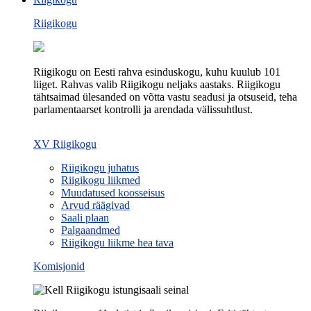
Riigikogu
Riigikogu on Eesti rahva esinduskogu, kuhu kuulub 101
liiget. Rahvas valib Riigikogu neljaks aastaks. Riigikogu
tähtsaimad ülesanded on võtta vastu seadusi ja otsuseid, teha
parlamentaarset kontrolli ja arendada välissuhtlust.
XV Riigikogu
Riigikogu juhatus
Riigikogu liikmed
Muudatused koosseisus
Arvud räägivad
Saali plaan
Palgaandmed
Riigikogu liikme hea tava
Komisjonid