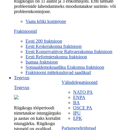
Riigikogus on 11 alatist ja 3 erikomisjoni. Eriti tähtsate
probleemide lahendamiseks moodustatakse uurimis- või
probleemkomisjone.
Vaata kõiki komisjone
Fraktsioonid
Eesti 200 fraktsioon
Eesti Keskerakonna fraktsioon
Eesti Konservatiivse Rahvaerakonna fraktsioon
Eesti Reformierakonna fraktsioon
Isamaa fraktsioon
Sotsiaaldemokraatliku Erakonna fraktsioon
Fraktsiooni mittekuuluvad saadikud
Tegevus
Välisdelegatsioonid
Tegevus
NATO PA
ENPA
BA
Riigikogu tööperioodi
OSCE PA
nimetatakse istungjärguks
IPU
ja aastas on kaks korralist
EPK
istungjärku. Riigikogu
Parlamendirühmad
istungid on avalikud.