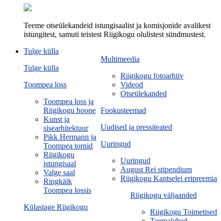
Teeme otseülekandeid istungisaalist ja komisjonide avalikest
istungitest, samuti teistest Riigikogu olulistest sündmustest.
Tulge külla
Multimeedia
Tulge külla
Riigikogu fotoarhiiv
Toompea loss
Videod
Otseülekanded
Toompea loss ja
Riigikogu hoone
Fookusteemad
Kunst ja
Uudised ja pressiteated
sisearhitektuur
Pikk Hermann ja
Uuringud
Toompea tornid
Riigikogu
Uuringud
istungisaal
August Rei stipendium
Valge saal
Riigikogu Kantselei eripreemia
Ringkäik
Toompea lossis
Riigikogu väljaanded
Külastage Riigikogu
Riigikogu Toimetised
Teemalehed