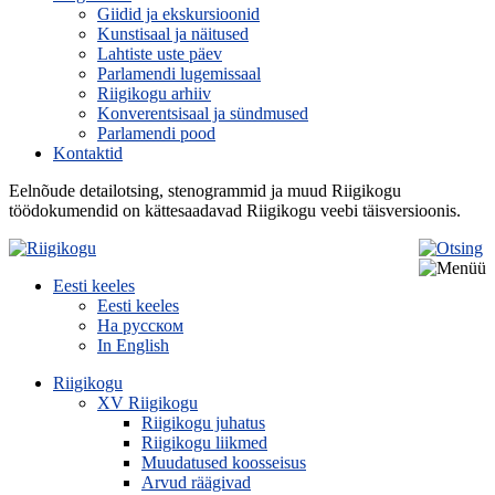
Giidid ja ekskursioonid
Kunstisaal ja näitused
Lahtiste uste päev
Parlamendi lugemissaal
Riigikogu arhiiv
Konverentsisaal ja sündmused
Parlamendi pood
Kontaktid
Eelnõude detailotsing, stenogrammid ja muud Riigikogu
töödokumendid on kättesaadavad Riigikogu veebi täisversioonis.
Eesti keeles
Eesti keeles
На русском
In English
Riigikogu
XV Riigikogu
Riigikogu juhatus
Riigikogu liikmed
Muudatused koosseisus
Arvud räägivad