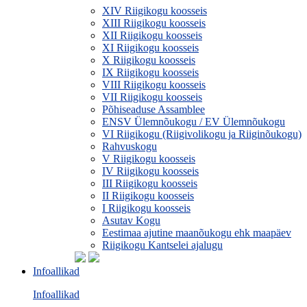
XIV Riigikogu koosseis
XIII Riigikogu koosseis
XII Riigikogu koosseis
XI Riigikogu koosseis
X Riigikogu koosseis
IX Riigikogu koosseis
VIII Riigikogu koosseis
VII Riigikogu koosseis
Põhiseaduse Assamblee
ENSV Ülemnõukogu / EV Ülemnõukogu
VI Riigikogu (Riigivolikogu ja Riiginõukogu)
Rahvuskogu
V Riigikogu koosseis
IV Riigikogu koosseis
III Riigikogu koosseis
II Riigikogu koosseis
I Riigikogu koosseis
Asutav Kogu
Eestimaa ajutine maanõukogu ehk maapäev
Riigikogu Kantselei ajalugu
Infoallikad
Infoallikad