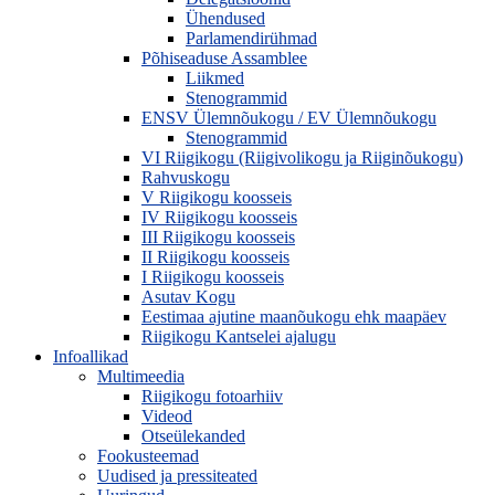
Ühendused
Parlamendirühmad
Põhiseaduse Assamblee
Liikmed
Stenogrammid
ENSV Ülemnõukogu / EV Ülemnõukogu
Stenogrammid
VI Riigikogu (Riigivolikogu ja Riiginõukogu)
Rahvuskogu
V Riigikogu koosseis
IV Riigikogu koosseis
III Riigikogu koosseis
II Riigikogu koosseis
I Riigikogu koosseis
Asutav Kogu
Eestimaa ajutine maanõukogu ehk maapäev
Riigikogu Kantselei ajalugu
Infoallikad
Multimeedia
Riigikogu fotoarhiiv
Videod
Otseülekanded
Fookusteemad
Uudised ja pressiteated