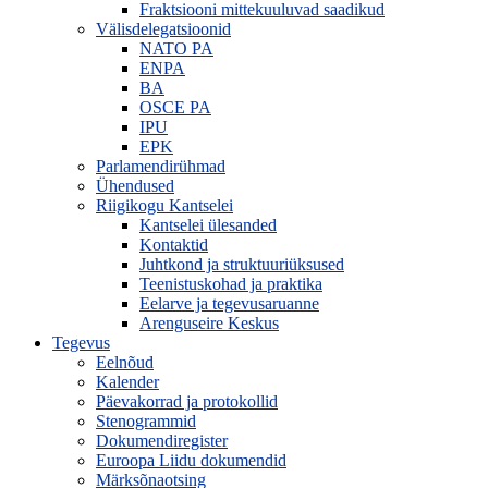
Fraktsiooni mittekuuluvad saadikud
Välisdelegatsioonid
NATO PA
ENPA
BA
OSCE PA
IPU
EPK
Parlamendirühmad
Ühendused
Riigikogu Kantselei
Kantselei ülesanded
Kontaktid
Juhtkond ja struktuuriüksused
Teenistuskohad ja praktika
Eelarve ja tegevusaruanne
Arenguseire Keskus
Tegevus
Eelnõud
Kalender
Päevakorrad ja protokollid
Stenogrammid
Dokumendiregister
Euroopa Liidu dokumendid
Märksõnaotsing