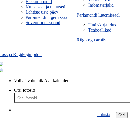
Ekskursioonid
Infomaterjalid
Kunstisaal ja näitused
Lahtiste uste päev
Parlamendi lugemissaal
Parlamendi lugemissaal
Suveniiride e-pood
Uudiskirjandus
Teabeallikad
Riigikogu arhiiv
Loss ja Riigikogu pildis
Vali ajavahemik
Ava kalender
Otsi fotosid
Tühista
Otsi