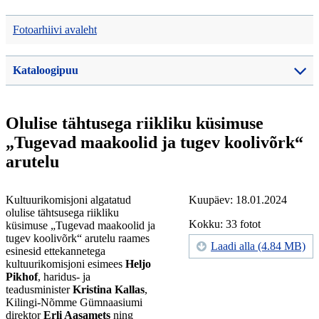
Fotoarhiivi avaleht
Kataloogipuu
Olulise tähtusega riikliku küsimuse
„Tugevad maakoolid ja tugev koolivõrk“
arutelu
Kultuurikomisjoni algatatud
Kuupäev: 18.01.2024
olulise tähtsusega riikliku
Kokku: 33 fotot
küsimuse „Tugevad maakoolid ja
tugev koolivõrk“ arutelu raames
Laadi alla (4.84 MB)
esinesid ettekannetega
kultuurikomisjoni esimees
Heljo
Pikhof
, haridus- ja
teadusminister
Kristina Kallas
,
Kilingi-Nõmme Gümnaasiumi
direktor
Erli Aasamets
ning