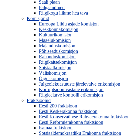
Saali plaan
Palgaandmed
Riigikogu liikme hea tava
Komisjonid
Euroopa Liidu asjade komisjon
Keskkonnakomisjon
Kultuurikomisjon
Maaelukomisjon
Majanduskomisjon
Põhiseaduskomisjon
Rahanduskomisjon
Riigikaitsekomisjon
Sotsiaalkomisjon
Väliskomisjon
Õiguskomisjon
Julgeolekuasutuste järelevalve erikomisjon
Korruptsioonivastane erikomisjon
Riigieelarve kontrolli erikomisjon
Fraktsioonid
Eesti 200 fraktsioon
Eesti Keskerakonna fraktsioon
Eesti Konservatiivse Rahvaerakonna fraktsioon
Eesti Reformierakonna fraktsioon
Isamaa fraktsioon
Sotsiaaldemokraatliku Erakonna fraktsioon