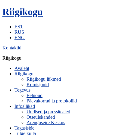
Riigikogu
EST
RUS
ENG
Kontaktid
Riigikogu
Avaleht
Riigikogu
Riigikogu liikmed
Komisjonid
Tegevus
Eelnõud
Päevakorrad ja protokollid
Infoallikad
Uudised ja pressiteated
Otseülekanded
Arenguseire Keskus
Tagasiside
Tulge külla