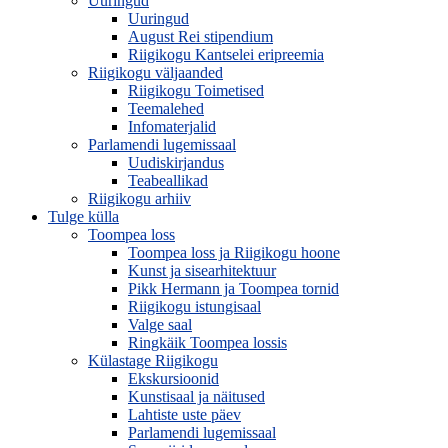
Uuringud
Uuringud
August Rei stipendium
Riigikogu Kantselei eripreemia
Riigikogu väljaanded
Riigikogu Toimetised
Teemalehed
Infomaterjalid
Parlamendi lugemissaal
Uudiskirjandus
Teabeallikad
Riigikogu arhiiv
Tulge külla
Toompea loss
Toompea loss ja Riigikogu hoone
Kunst ja sisearhitektuur
Pikk Hermann ja Toompea tornid
Riigikogu istungisaal
Valge saal
Ringkäik Toompea lossis
Külastage Riigikogu
Ekskursioonid
Kunstisaal ja näitused
Lahtiste uste päev
Parlamendi lugemissaal