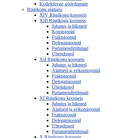
Kollektiivne pöördumine
Riigikogu ajalugu
XIV Riigikogu koosseis
XIII Riigikogu koosseis
Juhatus ja liikmed
Komisjonid
Fraktsioonid
Delegatsioonid
Parlamendirühmad
Ühendused
XII Riigikogu koosseis
Juhatus ja liikmed
Alatised ja erikomisjonid
Fraktsioonid
Delegatsioonid
Ühendused
Parlamendirühmad
XI Riigikogu koosseis
Juhatus ja liikmed
Alatised ja erikomisjonid
Fraktsioonid
Delegatsioonid
Ühendused
Parlamendirühmad
X Riigikogu koosseis