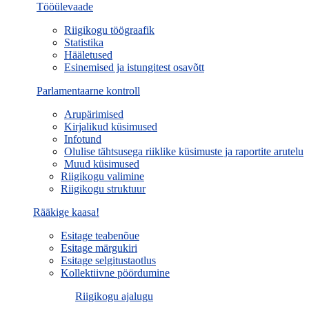
Tööülevaade
Riigikogu töögraafik
Statistika
Hääletused
Esinemised ja istungitest osavõtt
Parlamentaarne kontroll
Arupärimised
Kirjalikud küsimused
Infotund
Olulise tähtsusega riiklike küsimuste ja raportite arutelu
Muud küsimused
Riigikogu valimine
Riigikogu struktuur
Rääkige kaasa!
Esitage teabenõue
Esitage märgukiri
Esitage selgitustaotlus
Kollektiivne pöördumine
Riigikogu ajalugu