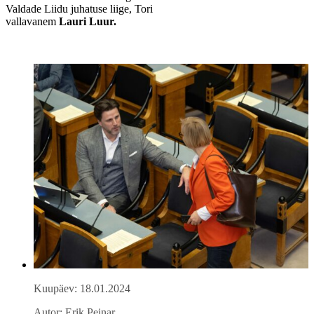
Valdade Liidu juhatuse liige, Tori
vallavanem
Lauri
Luur
.
Kuupäev: 18.01.2024
Autor: Erik Peinar