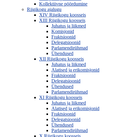
Kollektiivne pöördumine
Riigikogu ajalugu
XIV Riigikogu koosseis
XIII Riigikogu koosseis
Juhatus ja liikmed
Komisjonid
Fraktsioonid
Delegatsioonid
Parlamendirühmad
Ühendused
XII Riigikogu koosseis
Juhatus ja liikmed
Alatised ja erikomisjonid
Fraktsioonid
Delegatsioonid
Ühendused
Parlamendirühmad
XI Riigikogu koosseis
Juhatus ja liikmed
Alatised ja erikomisjonid
Fraktsioonid
Delegatsioonid
Ühendused
Parlamendirühmad
X Riigikogu koosseis