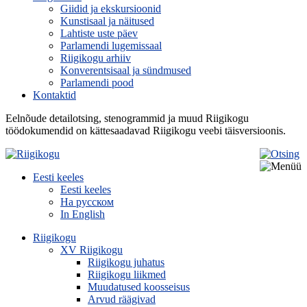
Giidid ja ekskursioonid
Kunstisaal ja näitused
Lahtiste uste päev
Parlamendi lugemissaal
Riigikogu arhiiv
Konverentsisaal ja sündmused
Parlamendi pood
Kontaktid
Eelnõude detailotsing, stenogrammid ja muud Riigikogu
töödokumendid on kättesaadavad Riigikogu veebi täisversioonis.
Eesti keeles
Eesti keeles
На русском
In English
Riigikogu
XV Riigikogu
Riigikogu juhatus
Riigikogu liikmed
Muudatused koosseisus
Arvud räägivad