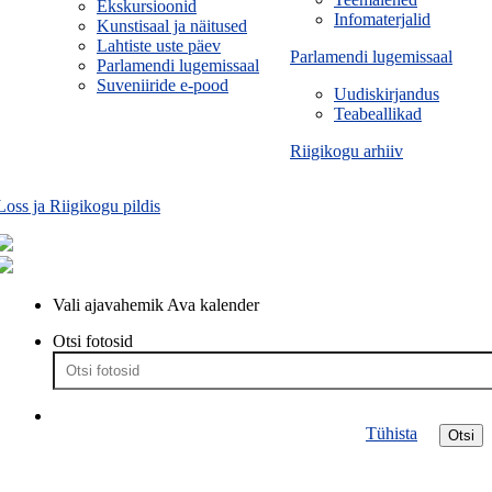
Ekskursioonid
Infomaterjalid
Kunstisaal ja näitused
Lahtiste uste päev
Parlamendi lugemissaal
Parlamendi lugemissaal
Suveniiride e-pood
Uudiskirjandus
Teabeallikad
Riigikogu arhiiv
Loss ja Riigikogu pildis
Vali ajavahemik
Ava kalender
Otsi fotosid
Tühista
Otsi