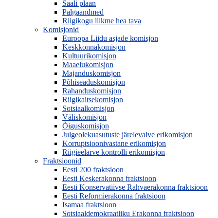
Saali plaan
Palgaandmed
Riigikogu liikme hea tava
Komisjonid
Euroopa Liidu asjade komisjon
Keskkonnakomisjon
Kultuurikomisjon
Maaelukomisjon
Majanduskomisjon
Põhiseaduskomisjon
Rahanduskomisjon
Riigikaitsekomisjon
Sotsiaalkomisjon
Väliskomisjon
Õiguskomisjon
Julgeolekuasutuste järelevalve erikomisjon
Korruptsioonivastane erikomisjon
Riigieelarve kontrolli erikomisjon
Fraktsioonid
Eesti 200 fraktsioon
Eesti Keskerakonna fraktsioon
Eesti Konservatiivse Rahvaerakonna fraktsioon
Eesti Reformierakonna fraktsioon
Isamaa fraktsioon
Sotsiaaldemokraatliku Erakonna fraktsioon