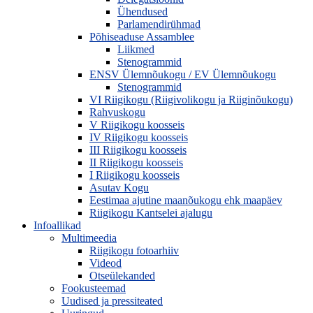
Ühendused
Parlamendirühmad
Põhiseaduse Assamblee
Liikmed
Stenogrammid
ENSV Ülemnõukogu / EV Ülemnõukogu
Stenogrammid
VI Riigikogu (Riigivolikogu ja Riiginõukogu)
Rahvuskogu
V Riigikogu koosseis
IV Riigikogu koosseis
III Riigikogu koosseis
II Riigikogu koosseis
I Riigikogu koosseis
Asutav Kogu
Eestimaa ajutine maanõukogu ehk maapäev
Riigikogu Kantselei ajalugu
Infoallikad
Multimeedia
Riigikogu fotoarhiiv
Videod
Otseülekanded
Fookusteemad
Uudised ja pressiteated