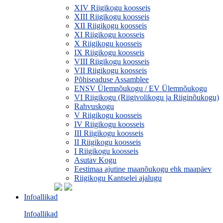
XIV Riigikogu koosseis
XIII Riigikogu koosseis
XII Riigikogu koosseis
XI Riigikogu koosseis
X Riigikogu koosseis
IX Riigikogu koosseis
VIII Riigikogu koosseis
VII Riigikogu koosseis
Põhiseaduse Assamblee
ENSV Ülemnõukogu / EV Ülemnõukogu
VI Riigikogu (Riigivolikogu ja Riiginõukogu)
Rahvuskogu
V Riigikogu koosseis
IV Riigikogu koosseis
III Riigikogu koosseis
II Riigikogu koosseis
I Riigikogu koosseis
Asutav Kogu
Eestimaa ajutine maanõukogu ehk maapäev
Riigikogu Kantselei ajalugu
Infoallikad
Infoallikad