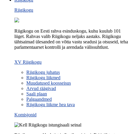
Riigikogu
Riigikogu on Eesti rahva esinduskogu, kuhu kuulub 101
liiget. Rahvas valib Riigikogu neljaks aastaks. Riigikogu
tähtsaimad ülesanded on võtta vastu seadusi ja otsuseid, teha
parlamentaarset kontrolli ja arendada välissuhtlust.
XV Riigikogu
Riigikogu juhatus
Riigikogu liikmed
Muudatused koosseisus
Arvud räägivad
Saali plaan
Palgaandmed
Riigikogu liikme hea tava
Komisjonid