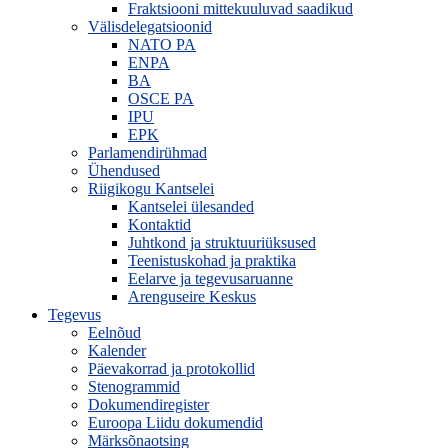
Fraktsiooni mittekuuluvad saadikud
Välisdelegatsioonid
NATO PA
ENPA
BA
OSCE PA
IPU
EPK
Parlamendirühmad
Ühendused
Riigikogu Kantselei
Kantselei ülesanded
Kontaktid
Juhtkond ja struktuuriüksused
Teenistuskohad ja praktika
Eelarve ja tegevusaruanne
Arenguseire Keskus
Tegevus
Eelnõud
Kalender
Päevakorrad ja protokollid
Stenogrammid
Dokumendiregister
Euroopa Liidu dokumendid
Märksõnaotsing