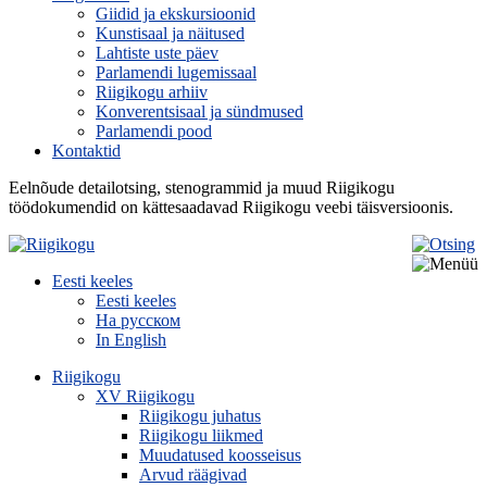
Giidid ja ekskursioonid
Kunstisaal ja näitused
Lahtiste uste päev
Parlamendi lugemissaal
Riigikogu arhiiv
Konverentsisaal ja sündmused
Parlamendi pood
Kontaktid
Eelnõude detailotsing, stenogrammid ja muud Riigikogu
töödokumendid on kättesaadavad Riigikogu veebi täisversioonis.
Eesti keeles
Eesti keeles
На русском
In English
Riigikogu
XV Riigikogu
Riigikogu juhatus
Riigikogu liikmed
Muudatused koosseisus
Arvud räägivad