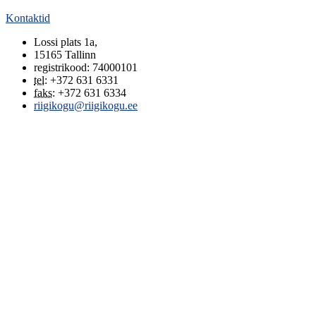
Kontaktid
Lossi plats 1a
,
15165
Tallinn
registrikood: 74000101
tel
:
+372 631 6331
faks
:
+372 631 6334
riigikogu@riigikogu.ee