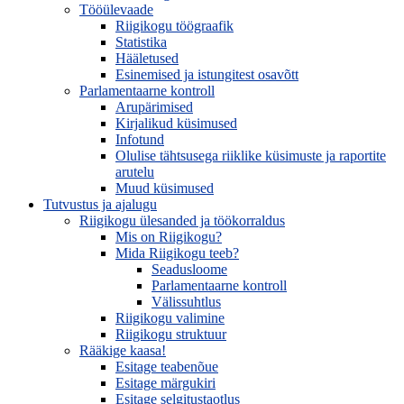
Tööülevaade
Riigikogu töögraafik
Statistika
Hääletused
Esinemised ja istungitest osavõtt
Parlamentaarne kontroll
Arupärimised
Kirjalikud küsimused
Infotund
Olulise tähtsusega riiklike küsimuste ja raportite
arutelu
Muud küsimused
Tutvustus ja ajalugu
Riigikogu ülesanded ja töökorraldus
Mis on Riigikogu?
Mida Riigikogu teeb?
Seadusloome
Parlamentaarne kontroll
Välissuhtlus
Riigikogu valimine
Riigikogu struktuur
Rääkige kaasa!
Esitage teabenõue
Esitage märgukiri
Esitage selgitustaotlus