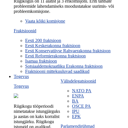
Riigikogus on 11 alatist ja 3 erikomisjoni. Eriti tähtsate
probleemide lahendamiseks moodustatakse uurimis- või
probleemkomisjone.
Vaata kõiki komisjone
Fraktsioonid
Eesti 200 fraktsioon
Eesti Keskerakonna fraktsioon
Eesti Konservatiivse Rahvaerakonna fraktsioon
Eesti Reformierakonna fraktsioon
Isamaa fraktsioon
Sotsiaaldemokraatliku Erakonna fraktsioon
Fraktsiooni mittekuuluvad saadikud
Tegevus
Välisdelegatsioonid
Tegevus
NATO PA
ENPA
BA
Riigikogu tööperioodi
OSCE PA
nimetatakse istungjärguks
IPU
ja aastas on kaks korralist
EPK
istungjärku. Riigikogu
Parlamendirühmad
istungid on avalikud.