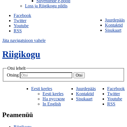
Suveniiride e-pood
Loss ja Riigikogu pildis
Facebook
Juurdepääs
Twitter
Kontaktid
Youtube
Sisukaart
RSS
Jäta navigatsioon vahele
Riigikogu
Otsi lehelt
Otsing
Otsi
Eesti keeles
Juurdepääs
Facebook
Eesti keeles
Kontaktid
Twitter
На русском
Sisukaart
Youtube
In English
RSS
Peamenüü
Riigikogu