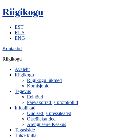
Riigikogu
EST
RUS
ENG
Kontaktid
Riigikogu
Avaleht
Riigikogu
Riigikogu liikmed
Komisjonid
Tegevus
Eelnõud
Päevakorrad ja protokollid
Infoallikad
Uudised ja pressiteated
Otseülekanded
Arenguseire Keskus
Tagasiside
Tulge külla