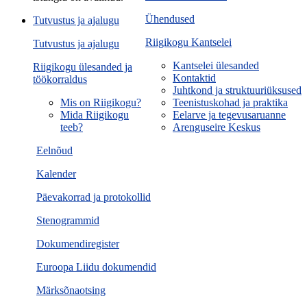
Ühendused
Tutvustus ja ajalugu
Riigikogu Kantselei
Tutvustus ja ajalugu
Kantselei ülesanded
Riigikogu ülesanded ja
Kontaktid
töökorraldus
Juhtkond ja struktuuriüksused
Mis on Riigikogu?
Teenistuskohad ja praktika
Mida Riigikogu
Eelarve ja tegevusaruanne
teeb?
Arenguseire Keskus
Eelnõud
Kalender
Päevakorrad ja protokollid
Stenogrammid
Dokumendiregister
Euroopa Liidu dokumendid
Märksõnaotsing