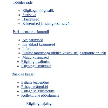
Tööülevaade
Riigikogu töögraafik
Statistika
Hääletused
Esinemised ja istungitest osavõtt
Parlamentaarne kontroll
Arupärimised
Kirjalikud küsimused
Infotund
Olulise tähtsusega riiklike küsimuste ja raportite arutelu
Muud küsimused
Riigikogu valimine
Riigikogu struktuur
Rääkige kaasa!
Esitage teabenõue
Esitage märgukiri
Esitage selgitustaotlus
Kollektiivne pöördumine
Riigikogu ajalugu