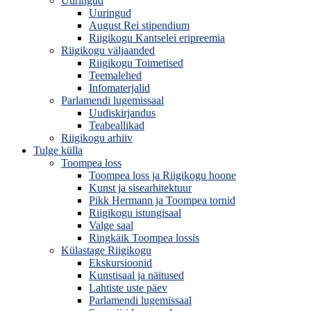
Uuringud
Uuringud
August Rei stipendium
Riigikogu Kantselei eripreemia
Riigikogu väljaanded
Riigikogu Toimetised
Teemalehed
Infomaterjalid
Parlamendi lugemissaal
Uudiskirjandus
Teabeallikad
Riigikogu arhiiv
Tulge külla
Toompea loss
Toompea loss ja Riigikogu hoone
Kunst ja sisearhitektuur
Pikk Hermann ja Toompea tornid
Riigikogu istungisaal
Valge saal
Ringkäik Toompea lossis
Külastage Riigikogu
Ekskursioonid
Kunstisaal ja näitused
Lahtiste uste päev
Parlamendi lugemissaal