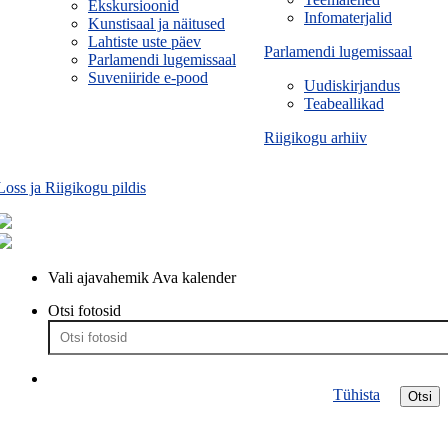
Ekskursioonid
Infomaterjalid
Kunstisaal ja näitused
Lahtiste uste päev
Parlamendi lugemissaal
Parlamendi lugemissaal
Suveniiride e-pood
Uudiskirjandus
Teabeallikad
Riigikogu arhiiv
Loss ja Riigikogu pildis
Vali ajavahemik
Ava kalender
Otsi fotosid
Tühista
Otsi