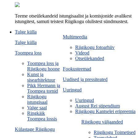
Teeme otseülekandeid istungisaalist ja komisjonide avalikest
istungitest, samuti teistest Riigikogu olulistest sündmustest.
Tulge külla
Multimeedia
Tulge külla
Riigikogu fotoarhiiv
Toompea loss
Videod
Otseülekanded
Toompea loss ja
Riigikogu hoone
Fookusteemad
Kunst ja
Uudised ja pressiteated
sisearhitektuur
Pikk Hermann ja
Uuringud
Toompea tornid
Riigikogu
Uuringud
istungisaal
August Rei stipendium
Valge saal
Riigikogu Kantselei eripreemia
Ringkäik
Toompea lossis
Riigikogu väljaanded
Külastage Riigikogu
Riigikogu Toimetised
Teemalehed