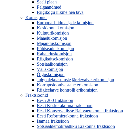
Saali plaan
Palgaandmed
Riigikogu liikme hea tava
Komisjonid
Euroopa Liidu asjade komisjon
Keskkonnakomisjon
Kultuurikomisjon
Maaelukomisjon
Majanduskomisjon
Põhiseaduskomisjon
Rahanduskomisjon
Riigikaitsekomisjon
Sotsiaalkomisjon
Väliskomisjon
Õiguskomisjon
Julgeolekuasutuste järelevalve erikomisjon
Korruptsioonivastane erikomisjon
Riigieelarve kontrolli erikomisjon
Fraktsioonid
Eesti 200 fraktsioon
Eesti Keskerakonna fraktsioon
Eesti Konservatiivse Rahvaerakonna fraktsioon
Eesti Reformierakonna fraktsioon
Isamaa fraktsioon
Sotsiaaldemokraatliku Erakonna fraktsioon