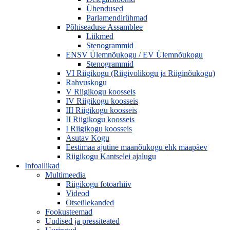
Ühendused
Parlamendirühmad
Põhiseaduse Assamblee
Liikmed
Stenogrammid
ENSV Ülemnõukogu / EV Ülemnõukogu
Stenogrammid
VI Riigikogu (Riigivolikogu ja Riiginõukogu)
Rahvuskogu
V Riigikogu koosseis
IV Riigikogu koosseis
III Riigikogu koosseis
II Riigikogu koosseis
I Riigikogu koosseis
Asutav Kogu
Eestimaa ajutine maanõukogu ehk maapäev
Riigikogu Kantselei ajalugu
Infoallikad
Multimeedia
Riigikogu fotoarhiiv
Videod
Otseülekanded
Fookusteemad
Uudised ja pressiteated