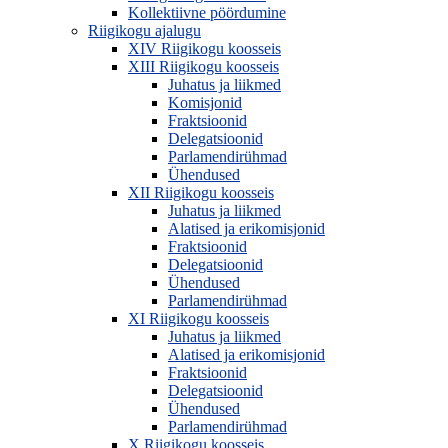
Kollektiivne pöördumine
Riigikogu ajalugu
XIV Riigikogu koosseis
XIII Riigikogu koosseis
Juhatus ja liikmed
Komisjonid
Fraktsioonid
Delegatsioonid
Parlamendirühmad
Ühendused
XII Riigikogu koosseis
Juhatus ja liikmed
Alatised ja erikomisjonid
Fraktsioonid
Delegatsioonid
Ühendused
Parlamendirühmad
XI Riigikogu koosseis
Juhatus ja liikmed
Alatised ja erikomisjonid
Fraktsioonid
Delegatsioonid
Ühendused
Parlamendirühmad
X Riigikogu koosseis