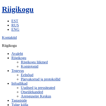
Riigikogu
EST
RUS
ENG
Kontaktid
Riigikogu
Avaleht
Riigikogu
Riigikogu liikmed
Komisjonid
Tegevus
Eelnõud
Päevakorrad ja protokollid
Infoallikad
Uudised ja pressiteated
Otseülekanded
Arenguseire Keskus
Tagasiside
Tulge külla