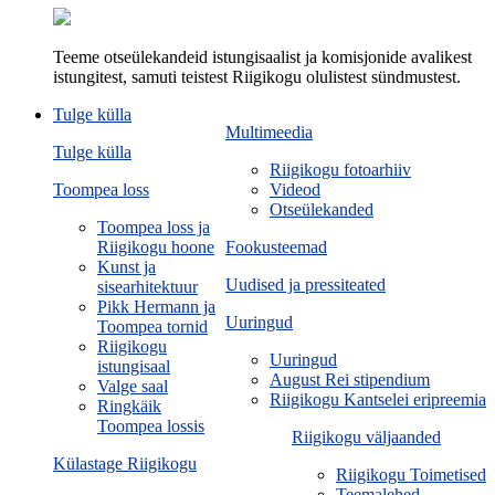
Teeme otseülekandeid istungisaalist ja komisjonide avalikest
istungitest, samuti teistest Riigikogu olulistest sündmustest.
Tulge külla
Multimeedia
Tulge külla
Riigikogu fotoarhiiv
Toompea loss
Videod
Otseülekanded
Toompea loss ja
Riigikogu hoone
Fookusteemad
Kunst ja
Uudised ja pressiteated
sisearhitektuur
Pikk Hermann ja
Uuringud
Toompea tornid
Riigikogu
Uuringud
istungisaal
August Rei stipendium
Valge saal
Riigikogu Kantselei eripreemia
Ringkäik
Toompea lossis
Riigikogu väljaanded
Külastage Riigikogu
Riigikogu Toimetised
Teemalehed