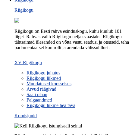
Riigikogu
Riigikogu on Eesti rahva esinduskogu, kuhu kuulub 101
liiget. Rahvas valib Riigikogu neljaks aastaks. Riigikogu
tähtsaimad ülesanded on võtta vastu seadusi ja otsuseid, teha
parlamentaarset kontrolli ja arendada välissuhtlust.
XV Riigikogu
Riigikogu juhatus
Riigikogu liikmed
Muudatused koosseisus
Arvud räägivad
Saali plaan
Palgaandmed
Riigikogu liikme hea tava
Komisjonid