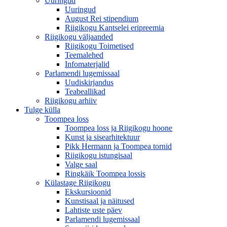
Uuringud
Uuringud
August Rei stipendium
Riigikogu Kantselei eripreemia
Riigikogu väljaanded
Riigikogu Toimetised
Teemalehed
Infomaterjalid
Parlamendi lugemissaal
Uudiskirjandus
Teabeallikad
Riigikogu arhiiv
Tulge külla
Toompea loss
Toompea loss ja Riigikogu hoone
Kunst ja sisearhitektuur
Pikk Hermann ja Toompea tornid
Riigikogu istungisaal
Valge saal
Ringkäik Toompea lossis
Külastage Riigikogu
Ekskursioonid
Kunstisaal ja näitused
Lahtiste uste päev
Parlamendi lugemissaal