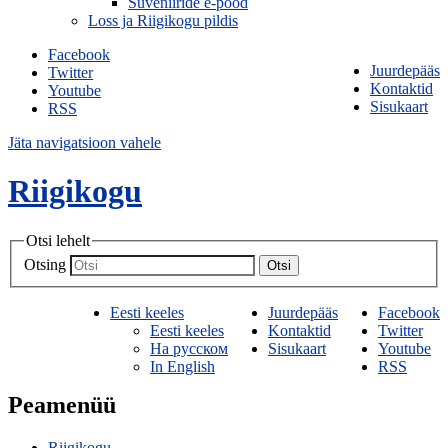
Suveniiride e-pood
Loss ja Riigikogu pildis
Facebook
Juurdepääs
Twitter
Kontaktid
Youtube
Sisukaart
RSS
Jäta navigatsioon vahele
Riigikogu
Otsi lehelt
Otsing
Otsi
Eesti keeles
Juurdepääs
Facebook
Eesti keeles
Kontaktid
Twitter
На русском
Sisukaart
Youtube
In English
RSS
Peamenüü
Riigikogu