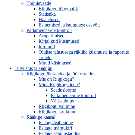
Tööülevaade
Riigikogu töögraafik
Statistika
Hääletused
Esinemised ja istungitest osavõtt
Parlamentaarne kontroll
Arupärimised
Kirjalikud küsimused
Infotund
Olulise tähtsusega riiklike küsimuste ja raportite
arutelu
Muud küsimused
Tutvustus ja ajalugu
Riigikogu ülesanded ja töökorraldus
Mis on Riigikogu?
Mida Riigikogu teeb?
Seadusloome
Parlamentaarne kontroll
Välissuhtlus
Riigikogu valimine
Riigikogu struktuur
Rääkige kaasa!
Esitage teabenõue
Esitage märgukiri
Esitage selgitustaotlus