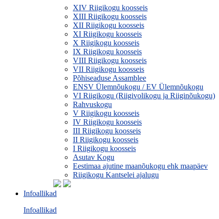
XIV Riigikogu koosseis
XIII Riigikogu koosseis
XII Riigikogu koosseis
XI Riigikogu koosseis
X Riigikogu koosseis
IX Riigikogu koosseis
VIII Riigikogu koosseis
VII Riigikogu koosseis
Põhiseaduse Assamblee
ENSV Ülemnõukogu / EV Ülemnõukogu
VI Riigikogu (Riigivolikogu ja Riiginõukogu)
Rahvuskogu
V Riigikogu koosseis
IV Riigikogu koosseis
III Riigikogu koosseis
II Riigikogu koosseis
I Riigikogu koosseis
Asutav Kogu
Eestimaa ajutine maanõukogu ehk maapäev
Riigikogu Kantselei ajalugu
Infoallikad
Infoallikad