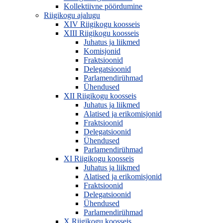
Kollektiivne pöördumine
Riigikogu ajalugu
XIV Riigikogu koosseis
XIII Riigikogu koosseis
Juhatus ja liikmed
Komisjonid
Fraktsioonid
Delegatsioonid
Parlamendirühmad
Ühendused
XII Riigikogu koosseis
Juhatus ja liikmed
Alatised ja erikomisjonid
Fraktsioonid
Delegatsioonid
Ühendused
Parlamendirühmad
XI Riigikogu koosseis
Juhatus ja liikmed
Alatised ja erikomisjonid
Fraktsioonid
Delegatsioonid
Ühendused
Parlamendirühmad
X Riigikogu koosseis