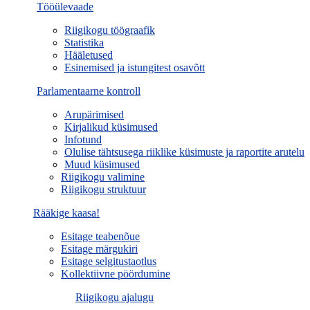
Tööülevaade
Riigikogu töögraafik
Statistika
Hääletused
Esinemised ja istungitest osavõtt
Parlamentaarne kontroll
Arupärimised
Kirjalikud küsimused
Infotund
Olulise tähtsusega riiklike küsimuste ja raportite arutelu
Muud küsimused
Riigikogu valimine
Riigikogu struktuur
Rääkige kaasa!
Esitage teabenõue
Esitage märgukiri
Esitage selgitustaotlus
Kollektiivne pöördumine
Riigikogu ajalugu