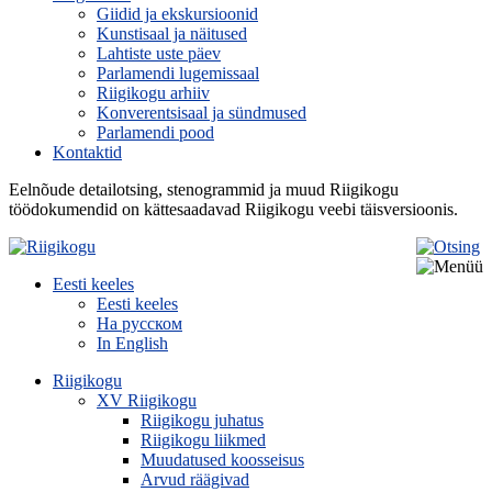
Giidid ja ekskursioonid
Kunstisaal ja näitused
Lahtiste uste päev
Parlamendi lugemissaal
Riigikogu arhiiv
Konverentsisaal ja sündmused
Parlamendi pood
Kontaktid
Eelnõude detailotsing, stenogrammid ja muud Riigikogu
töödokumendid on kättesaadavad Riigikogu veebi täisversioonis.
Eesti keeles
Eesti keeles
На русском
In English
Riigikogu
XV Riigikogu
Riigikogu juhatus
Riigikogu liikmed
Muudatused koosseisus
Arvud räägivad