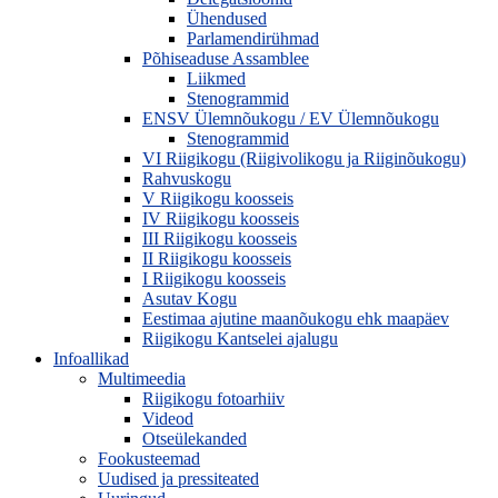
Ühendused
Parlamendirühmad
Põhiseaduse Assamblee
Liikmed
Stenogrammid
ENSV Ülemnõukogu / EV Ülemnõukogu
Stenogrammid
VI Riigikogu (Riigivolikogu ja Riiginõukogu)
Rahvuskogu
V Riigikogu koosseis
IV Riigikogu koosseis
III Riigikogu koosseis
II Riigikogu koosseis
I Riigikogu koosseis
Asutav Kogu
Eestimaa ajutine maanõukogu ehk maapäev
Riigikogu Kantselei ajalugu
Infoallikad
Multimeedia
Riigikogu fotoarhiiv
Videod
Otseülekanded
Fookusteemad
Uudised ja pressiteated