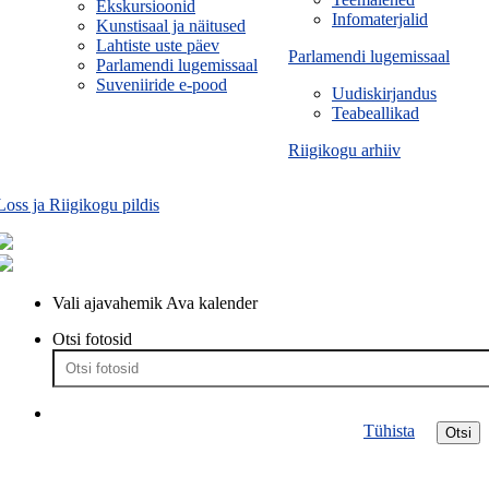
Ekskursioonid
Infomaterjalid
Kunstisaal ja näitused
Lahtiste uste päev
Parlamendi lugemissaal
Parlamendi lugemissaal
Suveniiride e-pood
Uudiskirjandus
Teabeallikad
Riigikogu arhiiv
Loss ja Riigikogu pildis
Vali ajavahemik
Ava kalender
Otsi fotosid
Tühista
Otsi