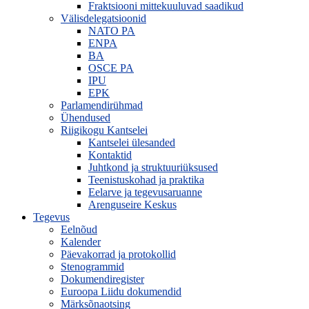
Fraktsiooni mittekuuluvad saadikud
Välisdelegatsioonid
NATO PA
ENPA
BA
OSCE PA
IPU
EPK
Parlamendirühmad
Ühendused
Riigikogu Kantselei
Kantselei ülesanded
Kontaktid
Juhtkond ja struktuuriüksused
Teenistuskohad ja praktika
Eelarve ja tegevusaruanne
Arenguseire Keskus
Tegevus
Eelnõud
Kalender
Päevakorrad ja protokollid
Stenogrammid
Dokumendiregister
Euroopa Liidu dokumendid
Märksõnaotsing