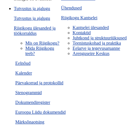
Ühendused
Tutvustus ja ajalugu
Riigikogu Kantselei
Tutvustus ja ajalugu
Kantselei ülesanded
Riigikogu ülesanded ja
Kontaktid
töökorraldus
Juhtkond ja struktuuriüksused
Mis on Riigikogu?
Teenistuskohad ja praktika
Mida Riigikogu
Eelarve ja tegevusaruanne
teeb?
Arenguseire Keskus
Eelnõud
Kalender
Päevakorrad ja protokollid
Stenogrammid
Dokumendiregister
Euroopa Liidu dokumendid
Märksõnaotsing