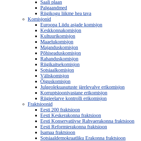
Saali plaan
Palgaandmed
Riigikogu liikme hea tava
Komisjonid
Euroopa Liidu asjade komisjon
Keskkonnakomisjon
Kultuurikomisjon
Maaelukomisjon
Majanduskomisjon
Põhiseaduskomisjon
Rahanduskomisjon
Riigikaitsekomisjon
Sotsiaalkomisjon
Väliskomisjon
Õiguskomisjon
Julgeolekuasutuste järelevalve erikomisjon
Korruptsioonivastane erikomisjon
Riigieelarve kontrolli erikomisjon
Fraktsioonid
Eesti 200 fraktsioon
Eesti Keskerakonna fraktsioon
Eesti Konservatiivse Rahvaerakonna fraktsioon
Eesti Reformierakonna fraktsioon
Isamaa fraktsioon
Sotsiaaldemokraatliku Erakonna fraktsioon