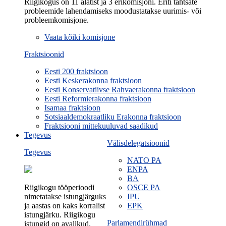
Riigikogus on 11 alatist ja 3 erikomisjoni. Eriti tähtsate
probleemide lahendamiseks moodustatakse uurimis- või
probleemkomisjone.
Vaata kõiki komisjone
Fraktsioonid
Eesti 200 fraktsioon
Eesti Keskerakonna fraktsioon
Eesti Konservatiivse Rahvaerakonna fraktsioon
Eesti Reformierakonna fraktsioon
Isamaa fraktsioon
Sotsiaaldemokraatliku Erakonna fraktsioon
Fraktsiooni mittekuuluvad saadikud
Tegevus
Välisdelegatsioonid
Tegevus
NATO PA
ENPA
BA
Riigikogu tööperioodi
OSCE PA
nimetatakse istungjärguks
IPU
ja aastas on kaks korralist
EPK
istungjärku. Riigikogu
Parlamendirühmad
istungid on avalikud.