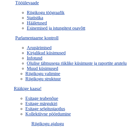
Tööülevaade
Riigikogu töögraafik
Statistika
Hääletused
Esinemised ja istungitest osavõtt
Parlamentaarne kontroll
Arupärimised
Kirjalikud küsimused
Infotund
Olulise tähtsusega riiklike küsimuste ja raportite arutelu
Muud küsimused
Riigikogu valimine
Riigikogu struktuur
Rääkige kaasa!
Esitage teabenõue
Esitage märgukiri
Esitage selgitustaotlus
Kollektiivne pöördumine
Riigikogu ajalugu