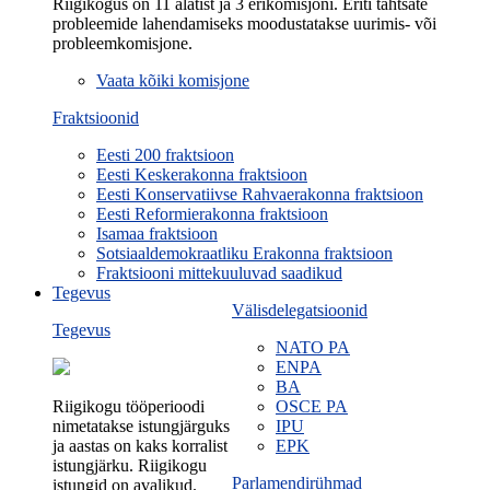
Riigikogus on 11 alatist ja 3 erikomisjoni. Eriti tähtsate
probleemide lahendamiseks moodustatakse uurimis- või
probleemkomisjone.
Vaata kõiki komisjone
Fraktsioonid
Eesti 200 fraktsioon
Eesti Keskerakonna fraktsioon
Eesti Konservatiivse Rahvaerakonna fraktsioon
Eesti Reformierakonna fraktsioon
Isamaa fraktsioon
Sotsiaaldemokraatliku Erakonna fraktsioon
Fraktsiooni mittekuuluvad saadikud
Tegevus
Välisdelegatsioonid
Tegevus
NATO PA
ENPA
BA
Riigikogu tööperioodi
OSCE PA
nimetatakse istungjärguks
IPU
ja aastas on kaks korralist
EPK
istungjärku. Riigikogu
Parlamendirühmad
istungid on avalikud.