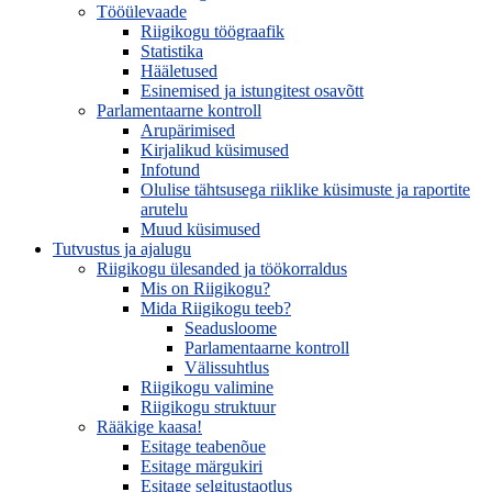
Tööülevaade
Riigikogu töögraafik
Statistika
Hääletused
Esinemised ja istungitest osavõtt
Parlamentaarne kontroll
Arupärimised
Kirjalikud küsimused
Infotund
Olulise tähtsusega riiklike küsimuste ja raportite
arutelu
Muud küsimused
Tutvustus ja ajalugu
Riigikogu ülesanded ja töökorraldus
Mis on Riigikogu?
Mida Riigikogu teeb?
Seadusloome
Parlamentaarne kontroll
Välissuhtlus
Riigikogu valimine
Riigikogu struktuur
Rääkige kaasa!
Esitage teabenõue
Esitage märgukiri
Esitage selgitustaotlus