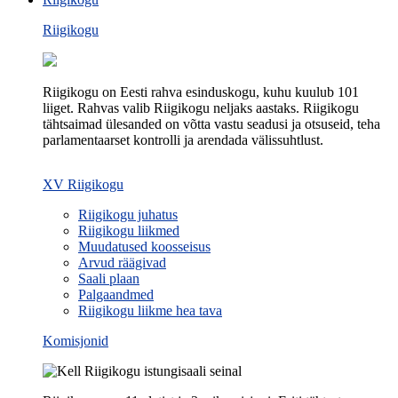
Riigikogu
Riigikogu on Eesti rahva esinduskogu, kuhu kuulub 101
liiget. Rahvas valib Riigikogu neljaks aastaks. Riigikogu
tähtsaimad ülesanded on võtta vastu seadusi ja otsuseid, teha
parlamentaarset kontrolli ja arendada välissuhtlust.
XV Riigikogu
Riigikogu juhatus
Riigikogu liikmed
Muudatused koosseisus
Arvud räägivad
Saali plaan
Palgaandmed
Riigikogu liikme hea tava
Komisjonid