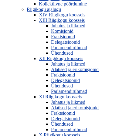
Kollektiivne pöördumine
Riigikogu ajalugu
XIV Riigikogu koosseis
XIII Riigikogu koosseis
Juhatus ja liikmed
Komisjonid
Fraktsioonid
Delegatsioonid
Parlamendirühmad
Ühendused
XII Riigikogu koosseis
Juhatus ja liikmed
Alatised ja erikomisjonid
Fraktsioonid
Delegatsioonid
Ühendused
Parlamendirühmad
XI Riigikogu koosseis
Juhatus ja liikmed
Alatised ja erikomisjonid
Fraktsioonid
Delegatsioonid
Ühendused
Parlamendirühmad
X Riigikogu koosseis