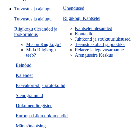
Ühendused
Tutvustus ja ajalugu
Riigikogu Kantselei
Tutvustus ja ajalugu
Kantselei ülesanded
Riigikogu ülesanded ja
Kontaktid
töökorraldus
Juhtkond ja struktuuriüksused
Mis on Riigikogu?
Teenistuskohad ja praktika
Mida Riigikogu
Eelarve ja tegevusaruanne
teeb?
Arenguseire Keskus
Eelnõud
Kalender
Päevakorrad ja protokollid
Stenogrammid
Dokumendiregister
Euroopa Liidu dokumendid
Märksõnaotsing