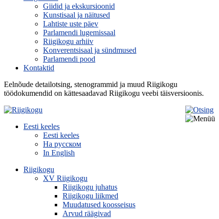
Giidid ja ekskursioonid
Kunstisaal ja näitused
Lahtiste uste päev
Parlamendi lugemissaal
Riigikogu arhiiv
Konverentsisaal ja sündmused
Parlamendi pood
Kontaktid
Eelnõude detailotsing, stenogrammid ja muud Riigikogu
töödokumendid on kättesaadavad Riigikogu veebi täisversioonis.
Eesti keeles
Eesti keeles
На русском
In English
Riigikogu
XV Riigikogu
Riigikogu juhatus
Riigikogu liikmed
Muudatused koosseisus
Arvud räägivad