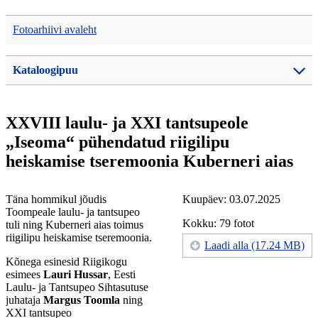
Fotoarhiivi avaleht
Kataloogipuu
XXVIII laulu- ja XXI tantsupeole
„Iseoma“ pühendatud riigilipu
heiskamise tseremoonia Kuberneri aias
Täna hommikul jõudis
Kuupäev: 03.07.2025
Toompeale laulu- ja tantsupeo
Kokku: 79 fotot
tuli ning Kuberneri aias toimus
riigilipu heiskamise tseremoonia.
Laadi alla (17.24 MB)
Kõnega esinesid Riigikogu
esimees
Lauri Hussar
, Eesti
Laulu- ja Tantsupeo Sihtasutuse
juhataja
Margus Toomla
ning
XXI tantsupeo