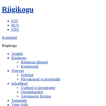
Riigikogu
EST
RUS
ENG
Kontaktid
Riigikogu
Avaleht
Riigikogu
Riigikogu liikmed
Komisjonid
Tegevus
Eelnõud
Päevakorrad ja protokollid
Infoallikad
Uudised ja pressiteated
Otseülekanded
Arenguseire Keskus
Tagasiside
Tulge külla