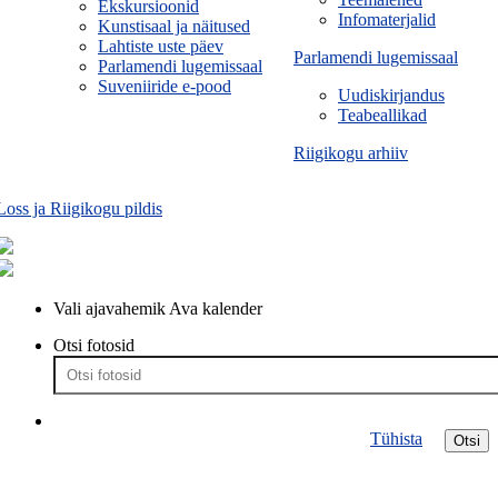
Ekskursioonid
Infomaterjalid
Kunstisaal ja näitused
Lahtiste uste päev
Parlamendi lugemissaal
Parlamendi lugemissaal
Suveniiride e-pood
Uudiskirjandus
Teabeallikad
Riigikogu arhiiv
Loss ja Riigikogu pildis
Vali ajavahemik
Ava kalender
Otsi fotosid
Tühista
Otsi