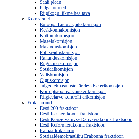
Saali plaan
Palgaandmed
Riigikogu liikme hea tava
Komisjonid
Euroopa Liidu asjade komisjon
Keskkonnakomisjon
Kultuurikomisjon
Maaelukomisjon
Majanduskomisjon
Põhiseaduskomisjon
Rahanduskomisjon
Riigikaitsekomisjon
Sotsiaalkomisjon
Väliskomisjon
Õiguskomisjon
Julgeolekuasutuste järelevalve erikomisjon
Korruptsioonivastane erikomisjon
Riigieelarve kontrolli erikomisjon
Fraktsioonid
Eesti 200 fraktsioon
Eesti Keskerakonna fraktsioon
Eesti Konservatiivse Rahvaerakonna fraktsioon
Eesti Reformierakonna fraktsioon
Isamaa fraktsioon
Sotsiaaldemokraatliku Erakonna fraktsioon