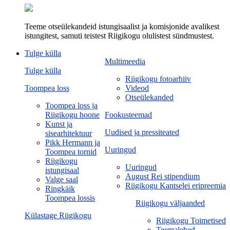
Teeme otseülekandeid istungisaalist ja komisjonide avalikest
istungitest, samuti teistest Riigikogu olulistest sündmustest.
Tulge külla
Multimeedia
Tulge külla
Riigikogu fotoarhiiv
Toompea loss
Videod
Otseülekanded
Toompea loss ja
Riigikogu hoone
Fookusteemad
Kunst ja
Uudised ja pressiteated
sisearhitektuur
Pikk Hermann ja
Uuringud
Toompea tornid
Riigikogu
Uuringud
istungisaal
August Rei stipendium
Valge saal
Riigikogu Kantselei eripreemia
Ringkäik
Toompea lossis
Riigikogu väljaanded
Külastage Riigikogu
Riigikogu Toimetised
Teemalehed