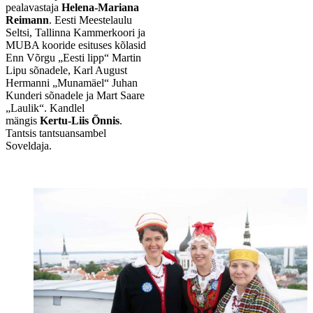
pealavastaja
Helena-Mariana
Reimann
. Eesti Meestelaulu
Seltsi, Tallinna Kammerkoori ja
MUBA kooride esituses kõlasid
Enn Võrgu „Eesti lipp“ Martin
Lipu sõnadele, Karl August
Hermanni „Munamäel“ Juhan
Kunderi sõnadele ja Mart Saare
„Laulik“. Kandlel
mängis
Kertu-Liis Õnnis
.
Tantsis tantsuansambel
Soveldaja.