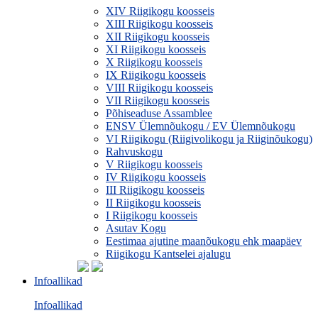
XIV Riigikogu koosseis
XIII Riigikogu koosseis
XII Riigikogu koosseis
XI Riigikogu koosseis
X Riigikogu koosseis
IX Riigikogu koosseis
VIII Riigikogu koosseis
VII Riigikogu koosseis
Põhiseaduse Assamblee
ENSV Ülemnõukogu / EV Ülemnõukogu
VI Riigikogu (Riigivolikogu ja Riiginõukogu)
Rahvuskogu
V Riigikogu koosseis
IV Riigikogu koosseis
III Riigikogu koosseis
II Riigikogu koosseis
I Riigikogu koosseis
Asutav Kogu
Eestimaa ajutine maanõukogu ehk maapäev
Riigikogu Kantselei ajalugu
Infoallikad
Infoallikad