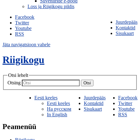
Suveniiride e-pood
Loss ja Riigikogu pildis
Facebook
Juurdepääs
Twitter
Kontaktid
Youtube
Sisukaart
RSS
Jäta navigatsioon vahele
Riigikogu
Otsi lehelt
Otsing
Otsi
Eesti keeles
Juurdepääs
Facebook
Eesti keeles
Kontaktid
Twitter
На русском
Sisukaart
Youtube
In English
RSS
Peamenüü
Riigikogu