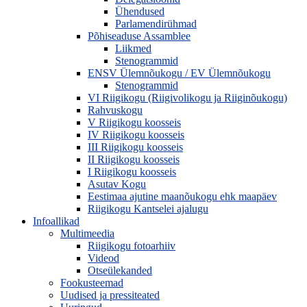
Ühendused
Parlamendirühmad
Põhiseaduse Assamblee
Liikmed
Stenogrammid
ENSV Ülemnõukogu / EV Ülemnõukogu
Stenogrammid
VI Riigikogu (Riigivolikogu ja Riiginõukogu)
Rahvuskogu
V Riigikogu koosseis
IV Riigikogu koosseis
III Riigikogu koosseis
II Riigikogu koosseis
I Riigikogu koosseis
Asutav Kogu
Eestimaa ajutine maanõukogu ehk maapäev
Riigikogu Kantselei ajalugu
Infoallikad
Multimeedia
Riigikogu fotoarhiiv
Videod
Otseülekanded
Fookusteemad
Uudised ja pressiteated