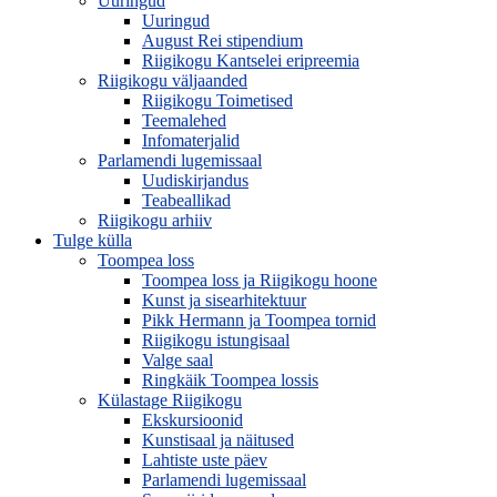
Uuringud
Uuringud
August Rei stipendium
Riigikogu Kantselei eripreemia
Riigikogu väljaanded
Riigikogu Toimetised
Teemalehed
Infomaterjalid
Parlamendi lugemissaal
Uudiskirjandus
Teabeallikad
Riigikogu arhiiv
Tulge külla
Toompea loss
Toompea loss ja Riigikogu hoone
Kunst ja sisearhitektuur
Pikk Hermann ja Toompea tornid
Riigikogu istungisaal
Valge saal
Ringkäik Toompea lossis
Külastage Riigikogu
Ekskursioonid
Kunstisaal ja näitused
Lahtiste uste päev
Parlamendi lugemissaal