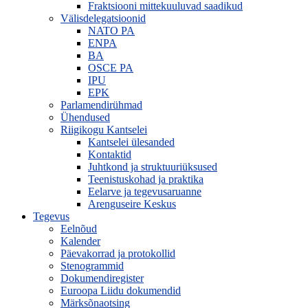
Fraktsiooni mittekuuluvad saadikud
Välisdelegatsioonid
NATO PA
ENPA
BA
OSCE PA
IPU
EPK
Parlamendirühmad
Ühendused
Riigikogu Kantselei
Kantselei ülesanded
Kontaktid
Juhtkond ja struktuuriüksused
Teenistuskohad ja praktika
Eelarve ja tegevusaruanne
Arenguseire Keskus
Tegevus
Eelnõud
Kalender
Päevakorrad ja protokollid
Stenogrammid
Dokumendiregister
Euroopa Liidu dokumendid
Märksõnaotsing