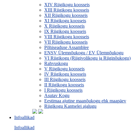
XIV Riigikogu koosseis
XIII Riigikogu koosseis
XII Riigikogu koosseis
XI Riigikogu koosseis
X Riigikogu koosseis
IX Riigikogu koosseis
VIII Riigikogu koosseis
VII Riigikogu koosseis
Põhiseaduse Assamblee
ENSV Ülemnõukogu / EV Ülemnõukogu
VI Riigikogu (Riigivolikogu ja Riiginõukogu)
Rahvuskogu
V Riigikogu koosseis
IV Riigikogu koosseis
III Riigikogu koosseis
II Riigikogu koosseis
I Riigikogu koosseis
Asutav Kogu
Eestimaa ajutine maanõukogu ehk maapäev
Riigikogu Kantselei ajalugu
Infoallikad
Infoallikad