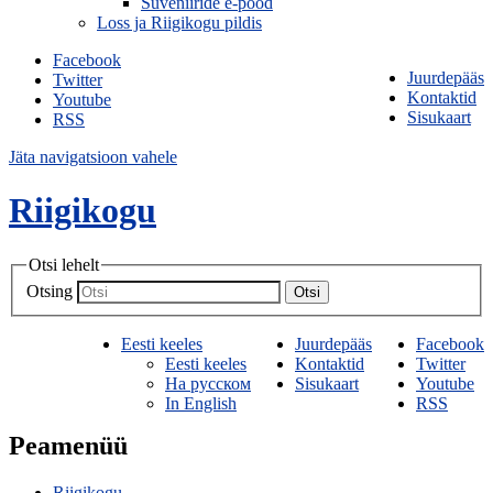
Suveniiride e-pood
Loss ja Riigikogu pildis
Facebook
Juurdepääs
Twitter
Kontaktid
Youtube
Sisukaart
RSS
Jäta navigatsioon vahele
Riigikogu
Otsi lehelt
Otsing
Otsi
Eesti keeles
Juurdepääs
Facebook
Eesti keeles
Kontaktid
Twitter
На русском
Sisukaart
Youtube
In English
RSS
Peamenüü
Riigikogu