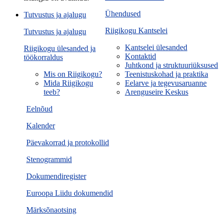
Ühendused
Tutvustus ja ajalugu
Riigikogu Kantselei
Tutvustus ja ajalugu
Kantselei ülesanded
Riigikogu ülesanded ja
Kontaktid
töökorraldus
Juhtkond ja struktuuriüksused
Mis on Riigikogu?
Teenistuskohad ja praktika
Mida Riigikogu
Eelarve ja tegevusaruanne
teeb?
Arenguseire Keskus
Eelnõud
Kalender
Päevakorrad ja protokollid
Stenogrammid
Dokumendiregister
Euroopa Liidu dokumendid
Märksõnaotsing