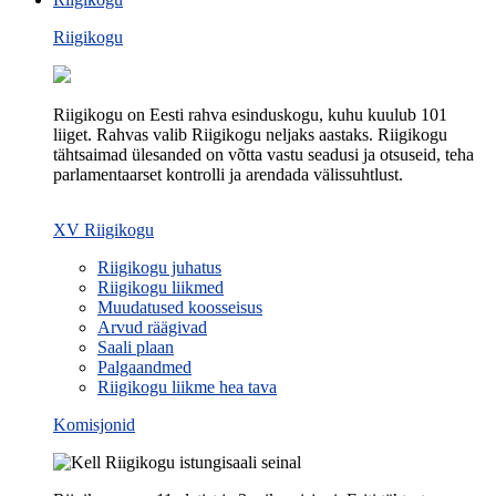
Riigikogu
Riigikogu on Eesti rahva esinduskogu, kuhu kuulub 101
liiget. Rahvas valib Riigikogu neljaks aastaks. Riigikogu
tähtsaimad ülesanded on võtta vastu seadusi ja otsuseid, teha
parlamentaarset kontrolli ja arendada välissuhtlust.
XV Riigikogu
Riigikogu juhatus
Riigikogu liikmed
Muudatused koosseisus
Arvud räägivad
Saali plaan
Palgaandmed
Riigikogu liikme hea tava
Komisjonid