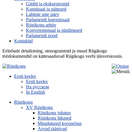
Giidid ja ekskursioonid
Kunstisaal ja näitused
Lahtiste uste päev
Parlamendi lugemissaal
Riigikogu arhiiv
Konverentsisaal ja sündmused
Parlamendi pood
Kontaktid
Eelnõude detailotsing, stenogrammid ja muud Riigikogu
töödokumendid on kättesaadavad Riigikogu veebi täisversioonis.
Eesti keeles
Eesti keeles
На русском
In English
Riigikogu
XV Riigikogu
Riigikogu juhatus
Riigikogu liikmed
Muudatused koosseisus
Arvud räägivad