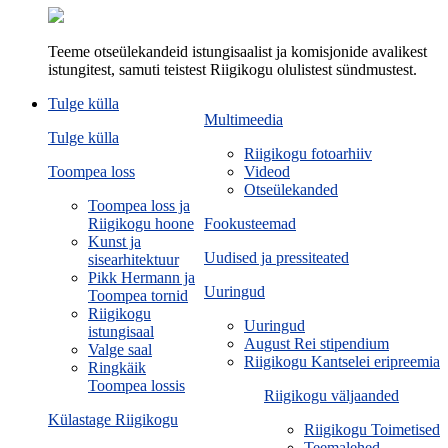
Teeme otseülekandeid istungisaalist ja komisjonide avalikest
istungitest, samuti teistest Riigikogu olulistest sündmustest.
Tulge külla
Multimeedia
Tulge külla
Riigikogu fotoarhiiv
Toompea loss
Videod
Otseülekanded
Toompea loss ja
Riigikogu hoone
Fookusteemad
Kunst ja
Uudised ja pressiteated
sisearhitektuur
Pikk Hermann ja
Uuringud
Toompea tornid
Riigikogu
Uuringud
istungisaal
August Rei stipendium
Valge saal
Riigikogu Kantselei eripreemia
Ringkäik
Toompea lossis
Riigikogu väljaanded
Külastage Riigikogu
Riigikogu Toimetised
Teemalehed