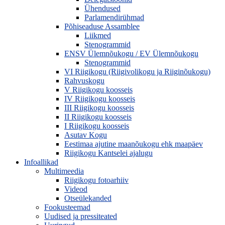
Ühendused
Parlamendirühmad
Põhiseaduse Assamblee
Liikmed
Stenogrammid
ENSV Ülemnõukogu / EV Ülemnõukogu
Stenogrammid
VI Riigikogu (Riigivolikogu ja Riiginõukogu)
Rahvuskogu
V Riigikogu koosseis
IV Riigikogu koosseis
III Riigikogu koosseis
II Riigikogu koosseis
I Riigikogu koosseis
Asutav Kogu
Eestimaa ajutine maanõukogu ehk maapäev
Riigikogu Kantselei ajalugu
Infoallikad
Multimeedia
Riigikogu fotoarhiiv
Videod
Otseülekanded
Fookusteemad
Uudised ja pressiteated