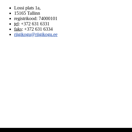
Lossi plats 1a
,
15165
Tallinn
registrikood: 74000101
tel
:
+372 631 6331
faks
:
+372 631 6334
riigikogu@riigikogu.ee