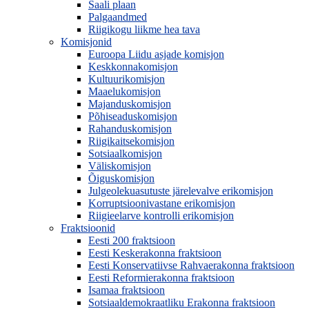
Saali plaan
Palgaandmed
Riigikogu liikme hea tava
Komisjonid
Euroopa Liidu asjade komisjon
Keskkonnakomisjon
Kultuurikomisjon
Maaelukomisjon
Majanduskomisjon
Põhiseaduskomisjon
Rahanduskomisjon
Riigikaitsekomisjon
Sotsiaalkomisjon
Väliskomisjon
Õiguskomisjon
Julgeolekuasutuste järelevalve erikomisjon
Korruptsioonivastane erikomisjon
Riigieelarve kontrolli erikomisjon
Fraktsioonid
Eesti 200 fraktsioon
Eesti Keskerakonna fraktsioon
Eesti Konservatiivse Rahvaerakonna fraktsioon
Eesti Reformierakonna fraktsioon
Isamaa fraktsioon
Sotsiaaldemokraatliku Erakonna fraktsioon