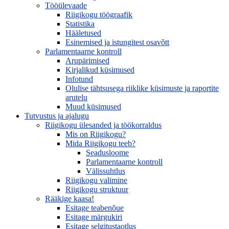
Tööülevaade
Riigikogu töögraafik
Statistika
Hääletused
Esinemised ja istungitest osavõtt
Parlamentaarne kontroll
Arupärimised
Kirjalikud küsimused
Infotund
Olulise tähtsusega riiklike küsimuste ja raportite
arutelu
Muud küsimused
Tutvustus ja ajalugu
Riigikogu ülesanded ja töökorraldus
Mis on Riigikogu?
Mida Riigikogu teeb?
Seadusloome
Parlamentaarne kontroll
Välissuhtlus
Riigikogu valimine
Riigikogu struktuur
Rääkige kaasa!
Esitage teabenõue
Esitage märgukiri
Esitage selgitustaotlus