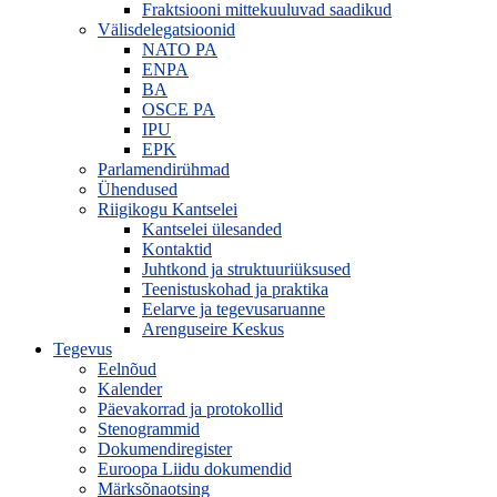
Fraktsiooni mittekuuluvad saadikud
Välisdelegatsioonid
NATO PA
ENPA
BA
OSCE PA
IPU
EPK
Parlamendirühmad
Ühendused
Riigikogu Kantselei
Kantselei ülesanded
Kontaktid
Juhtkond ja struktuuriüksused
Teenistuskohad ja praktika
Eelarve ja tegevusaruanne
Arenguseire Keskus
Tegevus
Eelnõud
Kalender
Päevakorrad ja protokollid
Stenogrammid
Dokumendiregister
Euroopa Liidu dokumendid
Märksõnaotsing