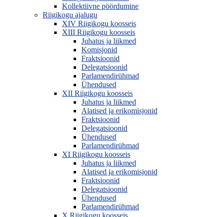
Kollektiivne pöördumine
Riigikogu ajalugu
XIV Riigikogu koosseis
XIII Riigikogu koosseis
Juhatus ja liikmed
Komisjonid
Fraktsioonid
Delegatsioonid
Parlamendirühmad
Ühendused
XII Riigikogu koosseis
Juhatus ja liikmed
Alatised ja erikomisjonid
Fraktsioonid
Delegatsioonid
Ühendused
Parlamendirühmad
XI Riigikogu koosseis
Juhatus ja liikmed
Alatised ja erikomisjonid
Fraktsioonid
Delegatsioonid
Ühendused
Parlamendirühmad
X Riigikogu koosseis