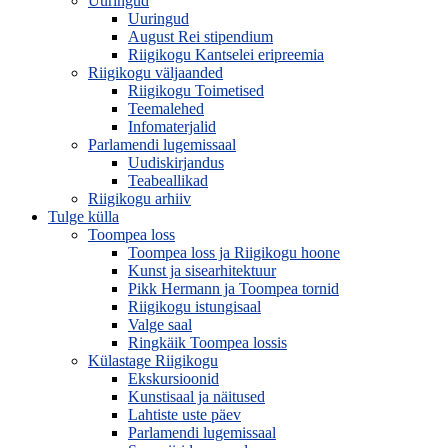
Uuringud
Uuringud
August Rei stipendium
Riigikogu Kantselei eripreemia
Riigikogu väljaanded
Riigikogu Toimetised
Teemalehed
Infomaterjalid
Parlamendi lugemissaal
Uudiskirjandus
Teabeallikad
Riigikogu arhiiv
Tulge külla
Toompea loss
Toompea loss ja Riigikogu hoone
Kunst ja sisearhitektuur
Pikk Hermann ja Toompea tornid
Riigikogu istungisaal
Valge saal
Ringkäik Toompea lossis
Külastage Riigikogu
Ekskursioonid
Kunstisaal ja näitused
Lahtiste uste päev
Parlamendi lugemissaal