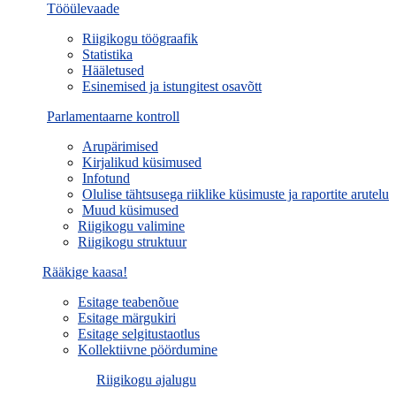
Tööülevaade
Riigikogu töögraafik
Statistika
Hääletused
Esinemised ja istungitest osavõtt
Parlamentaarne kontroll
Arupärimised
Kirjalikud küsimused
Infotund
Olulise tähtsusega riiklike küsimuste ja raportite arutelu
Muud küsimused
Riigikogu valimine
Riigikogu struktuur
Rääkige kaasa!
Esitage teabenõue
Esitage märgukiri
Esitage selgitustaotlus
Kollektiivne pöördumine
Riigikogu ajalugu