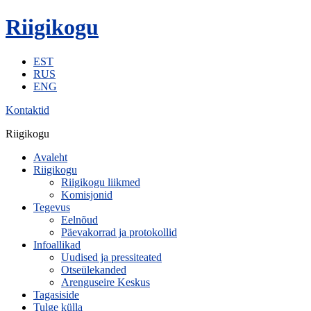
Riigikogu
EST
RUS
ENG
Kontaktid
Riigikogu
Avaleht
Riigikogu
Riigikogu liikmed
Komisjonid
Tegevus
Eelnõud
Päevakorrad ja protokollid
Infoallikad
Uudised ja pressiteated
Otseülekanded
Arenguseire Keskus
Tagasiside
Tulge külla