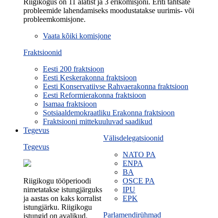
Riigikogus on 11 alatist ja 3 erikomisjoni. Eriti tähtsate
probleemide lahendamiseks moodustatakse uurimis- või
probleemkomisjone.
Vaata kõiki komisjone
Fraktsioonid
Eesti 200 fraktsioon
Eesti Keskerakonna fraktsioon
Eesti Konservatiivse Rahvaerakonna fraktsioon
Eesti Reformierakonna fraktsioon
Isamaa fraktsioon
Sotsiaaldemokraatliku Erakonna fraktsioon
Fraktsiooni mittekuuluvad saadikud
Tegevus
Välisdelegatsioonid
Tegevus
NATO PA
ENPA
BA
Riigikogu tööperioodi
OSCE PA
nimetatakse istungjärguks
IPU
ja aastas on kaks korralist
EPK
istungjärku. Riigikogu
Parlamendirühmad
istungid on avalikud.