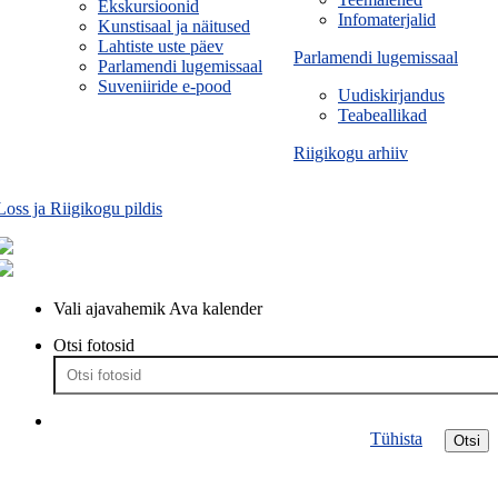
Ekskursioonid
Infomaterjalid
Kunstisaal ja näitused
Lahtiste uste päev
Parlamendi lugemissaal
Parlamendi lugemissaal
Suveniiride e-pood
Uudiskirjandus
Teabeallikad
Riigikogu arhiiv
Loss ja Riigikogu pildis
Vali ajavahemik
Ava kalender
Otsi fotosid
Tühista
Otsi