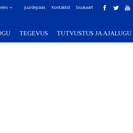
eeles
Juurdepääs
Kontaktid
Sisukaart
OGU
TEGEVUS
TUTVUSTUS JA AJALUGU