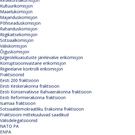
Keskkonnakomisjon
Kultuurikomisjon
Maaelukomisjon
Majanduskomisjon
Põhiseaduskomisjon
Rahanduskomisjon
Riigikaitsekomisjon
Sotsiaalkomisjon
Väliskomisjon
Õiguskomisjon
Julgeolekuasutuste järelevalve erikomisjon
Korruptsioonivastane erikomisjon
Riigieelarve kontrolli erikomisjon
Fraktsioonid
Eesti 200 fraktsioon
Eesti Keskerakonna fraktsioon
Eesti Konservatiivse Rahvaerakonna fraktsioon
Eesti Reformierakonna fraktsioon
Isamaa fraktsioon
Sotsiaaldemokraatliku Erakonna fraktsioon
Fraktsiooni mittekuuluvad saadikud
Välisdelegatsioonid
NATO PA
ENPA