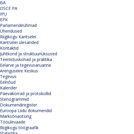
BA
OSCE PA
IPU
EPK
Parlamendirühmad
Ühendused
Riigikogu Kantselei
Kantselei ülesanded
Kontaktid
Juhtkond ja struktuuriüksused
Teenistuskohad ja praktika
Eelarve ja tegevusaruanne
Arenguseire Keskus
Tegevus
Eelnõud
Kalender
Päevakorrad ja protokollid
Stenogrammid
Dokumendiregister
Euroopa Liidu dokumendid
Märksõnaotsing
Tööülevaade
Riigikogu töögraafik
Statistika