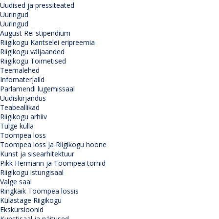
Uudised ja pressiteated
Uuringud
Uuringud
August Rei stipendium
Riigikogu Kantselei eripreemia
Riigikogu väljaanded
Riigikogu Toimetised
Teemalehed
Infomaterjalid
Parlamendi lugemissaal
Uudiskirjandus
Teabeallikad
Riigikogu arhiiv
Tulge külla
Toompea loss
Toompea loss ja Riigikogu hoone
Kunst ja sisearhitektuur
Pikk Hermann ja Toompea tornid
Riigikogu istungisaal
Valge saal
Ringkäik Toompea lossis
Külastage Riigikogu
Ekskursioonid
Kunstisaal ja näitused