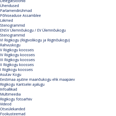
Delegatsioonid
Ühendused
Parlamendirühmad
Põhiseaduse Assamblee
Liikmed
Stenogrammid
ENSV Ülemnõukogu / EV Ülemnõukogu
Stenogrammid
VI Riigikogu (Riigivolikogu ja Riiginõukogu)
Rahvuskogu
V Riigikogu koosseis
IV Riigikogu koosseis
III Riigikogu koosseis
II Riigikogu koosseis
I Riigikogu koosseis
Asutav Kogu
Eestimaa ajutine maanõukogu ehk maapäev
Riigikogu Kantselei ajalugu
Infoallikad
Multimeedia
Riigikogu fotoarhiiv
Videod
Otseülekanded
Fookusteemad