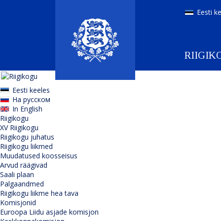
Eesti k
RIIGIK
Eesti keeles
На русском
In English
Riigikogu
XV Riigikogu
Riigikogu juhatus
Riigikogu liikmed
Muudatused koosseisus
Arvud räägivad
Saali plaan
Palgaandmed
Riigikogu liikme hea tava
Komisjonid
Euroopa Liidu asjade komisjon