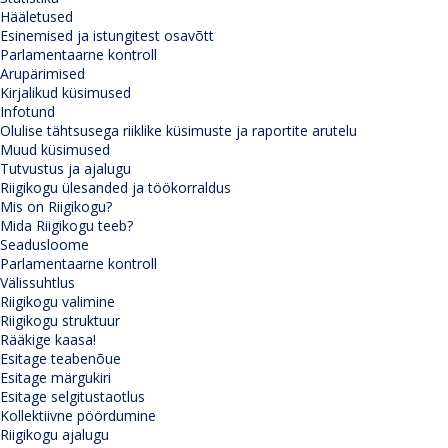
Hääletused
Esinemised ja istungitest osavõtt
Parlamentaarne kontroll
Arupärimised
Kirjalikud küsimused
Infotund
Olulise tähtsusega riiklike küsimuste ja raportite arutelu
Muud küsimused
Tutvustus ja ajalugu
Riigikogu ülesanded ja töökorraldus
Mis on Riigikogu?
Mida Riigikogu teeb?
Seadusloome
Parlamentaarne kontroll
Välissuhtlus
Riigikogu valimine
Riigikogu struktuur
Rääkige kaasa!
Esitage teabenõue
Esitage märgukiri
Esitage selgitustaotlus
Kollektiivne pöördumine
Riigikogu ajalugu