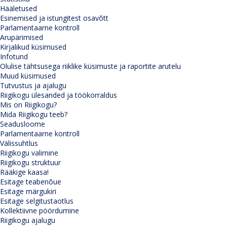
Hääletused
Esinemised ja istungitest osavõtt
Parlamentaarne kontroll
Arupärimised
Kirjalikud küsimused
Infotund
Olulise tähtsusega riiklike küsimuste ja raportite arutelu
Muud küsimused
Tutvustus ja ajalugu
Riigikogu ülesanded ja töökorraldus
Mis on Riigikogu?
Mida Riigikogu teeb?
Seadusloome
Parlamentaarne kontroll
Välissuhtlus
Riigikogu valimine
Riigikogu struktuur
Rääkige kaasa!
Esitage teabenõue
Esitage märgukiri
Esitage selgitustaotlus
Kollektiivne pöördumine
Riigikogu ajalugu