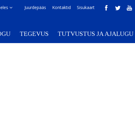
eeles
Juurdepääs
Kontaktid
Sisukaart
OGU
TEGEVUS
TUTVUSTUS JA AJALUGU