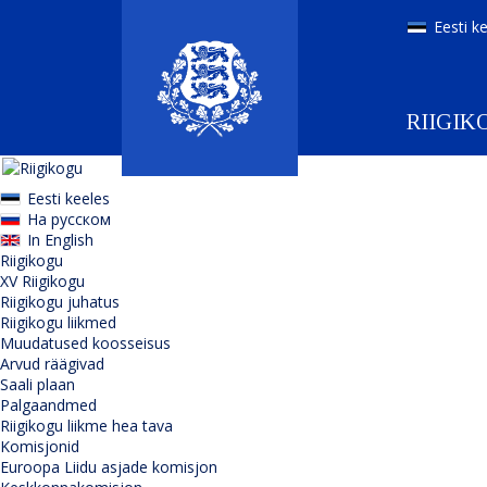
Eesti k
RIIGIK
Eesti keeles
На русском
In English
Riigikogu
XV Riigikogu
Riigikogu juhatus
Riigikogu liikmed
Muudatused koosseisus
Arvud räägivad
Saali plaan
Palgaandmed
Riigikogu liikme hea tava
Komisjonid
Euroopa Liidu asjade komisjon