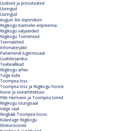
Uudised ja pressiteated
Uuringud
Uuringud
August Rei stipendium
Riigikogu Kantselei eripreemia
Riigikogu väljaanded
Riigikogu Toimetised
Teemalehed
Infomaterjalid
Parlamendi lugemissaal
Uudiskirjandus
Teabeallikad
Riigikogu arhiiv
Tulge külla
Toompea loss
Toompea loss ja Riigikogu hoone
Kunst ja sisearhitektuur
Pikk Hermann ja Toompea tornid
Riigikogu istungisaal
Valge saal
Ringkäik Toompea lossis
Külastage Riigikogu
Ekskursioonid
Kunstisaal ja näitused