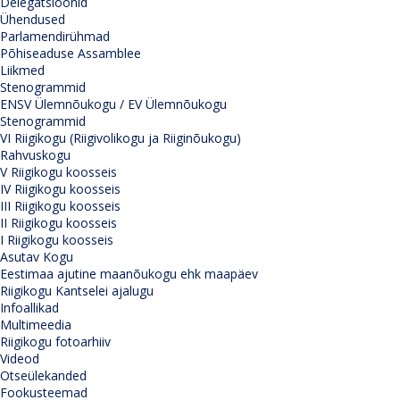
Delegatsioonid
Ühendused
Parlamendirühmad
Põhiseaduse Assamblee
Liikmed
Stenogrammid
ENSV Ülemnõukogu / EV Ülemnõukogu
Stenogrammid
VI Riigikogu (Riigivolikogu ja Riiginõukogu)
Rahvuskogu
V Riigikogu koosseis
IV Riigikogu koosseis
III Riigikogu koosseis
II Riigikogu koosseis
I Riigikogu koosseis
Asutav Kogu
Eestimaa ajutine maanõukogu ehk maapäev
Riigikogu Kantselei ajalugu
Infoallikad
Multimeedia
Riigikogu fotoarhiiv
Videod
Otseülekanded
Fookusteemad