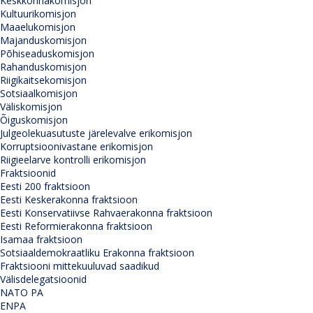
Keskkonnakomisjon
Kultuurikomisjon
Maaelukomisjon
Majanduskomisjon
Põhiseaduskomisjon
Rahanduskomisjon
Riigikaitsekomisjon
Sotsiaalkomisjon
Väliskomisjon
Õiguskomisjon
Julgeolekuasutuste järelevalve erikomisjon
Korruptsioonivastane erikomisjon
Riigieelarve kontrolli erikomisjon
Fraktsioonid
Eesti 200 fraktsioon
Eesti Keskerakonna fraktsioon
Eesti Konservatiivse Rahvaerakonna fraktsioon
Eesti Reformierakonna fraktsioon
Isamaa fraktsioon
Sotsiaaldemokraatliku Erakonna fraktsioon
Fraktsiooni mittekuuluvad saadikud
Välisdelegatsioonid
NATO PA
ENPA