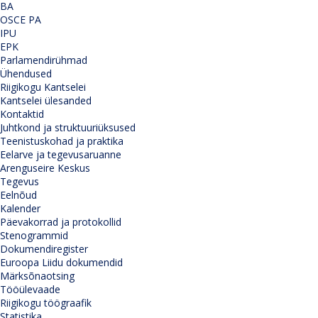
BA
OSCE PA
IPU
EPK
Parlamendirühmad
Ühendused
Riigikogu Kantselei
Kantselei ülesanded
Kontaktid
Juhtkond ja struktuuriüksused
Teenistuskohad ja praktika
Eelarve ja tegevusaruanne
Arenguseire Keskus
Tegevus
Eelnõud
Kalender
Päevakorrad ja protokollid
Stenogrammid
Dokumendiregister
Euroopa Liidu dokumendid
Märksõnaotsing
Tööülevaade
Riigikogu töögraafik
Statistika