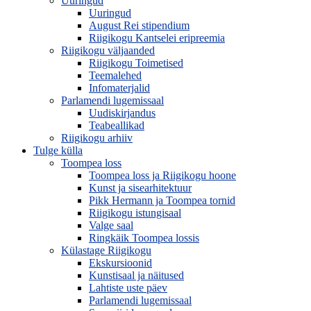
Uuringud
Uuringud
August Rei stipendium
Riigikogu Kantselei eripreemia
Riigikogu väljaanded
Riigikogu Toimetised
Teemalehed
Infomaterjalid
Parlamendi lugemissaal
Uudiskirjandus
Teabeallikad
Riigikogu arhiiv
Tulge külla
Toompea loss
Toompea loss ja Riigikogu hoone
Kunst ja sisearhitektuur
Pikk Hermann ja Toompea tornid
Riigikogu istungisaal
Valge saal
Ringkäik Toompea lossis
Külastage Riigikogu
Ekskursioonid
Kunstisaal ja näitused
Lahtiste uste päev
Parlamendi lugemissaal