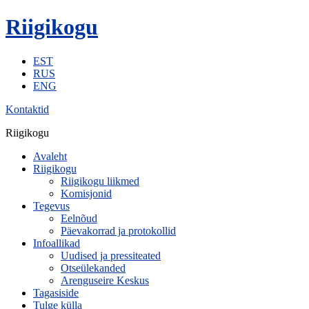
Riigikogu
EST
RUS
ENG
Kontaktid
Riigikogu
Avaleht
Riigikogu
Riigikogu liikmed
Komisjonid
Tegevus
Eelnõud
Päevakorrad ja protokollid
Infoallikad
Uudised ja pressiteated
Otseülekanded
Arenguseire Keskus
Tagasiside
Tulge külla