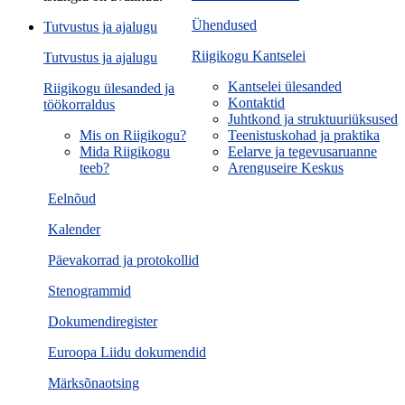
Ühendused
Tutvustus ja ajalugu
Riigikogu Kantselei
Tutvustus ja ajalugu
Kantselei ülesanded
Riigikogu ülesanded ja
Kontaktid
töökorraldus
Juhtkond ja struktuuriüksused
Mis on Riigikogu?
Teenistuskohad ja praktika
Mida Riigikogu
Eelarve ja tegevusaruanne
teeb?
Arenguseire Keskus
Eelnõud
Kalender
Päevakorrad ja protokollid
Stenogrammid
Dokumendiregister
Euroopa Liidu dokumendid
Märksõnaotsing