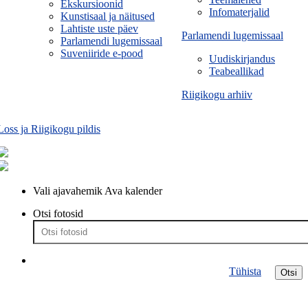
Ekskursioonid
Infomaterjalid
Kunstisaal ja näitused
Lahtiste uste päev
Parlamendi lugemissaal
Parlamendi lugemissaal
Suveniiride e-pood
Uudiskirjandus
Teabeallikad
Riigikogu arhiiv
Loss ja Riigikogu pildis
Vali ajavahemik
Ava kalender
Otsi fotosid
Tühista
Otsi