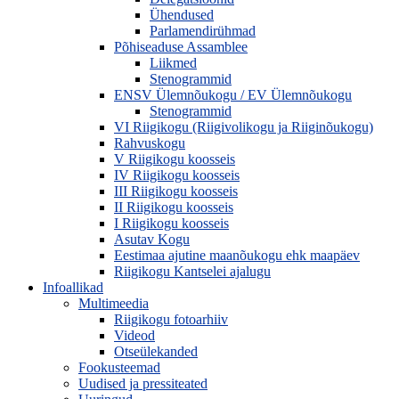
Ühendused
Parlamendirühmad
Põhiseaduse Assamblee
Liikmed
Stenogrammid
ENSV Ülemnõukogu / EV Ülemnõukogu
Stenogrammid
VI Riigikogu (Riigivolikogu ja Riiginõukogu)
Rahvuskogu
V Riigikogu koosseis
IV Riigikogu koosseis
III Riigikogu koosseis
II Riigikogu koosseis
I Riigikogu koosseis
Asutav Kogu
Eestimaa ajutine maanõukogu ehk maapäev
Riigikogu Kantselei ajalugu
Infoallikad
Multimeedia
Riigikogu fotoarhiiv
Videod
Otseülekanded
Fookusteemad
Uudised ja pressiteated