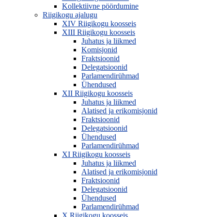
Kollektiivne pöördumine
Riigikogu ajalugu
XIV Riigikogu koosseis
XIII Riigikogu koosseis
Juhatus ja liikmed
Komisjonid
Fraktsioonid
Delegatsioonid
Parlamendirühmad
Ühendused
XII Riigikogu koosseis
Juhatus ja liikmed
Alatised ja erikomisjonid
Fraktsioonid
Delegatsioonid
Ühendused
Parlamendirühmad
XI Riigikogu koosseis
Juhatus ja liikmed
Alatised ja erikomisjonid
Fraktsioonid
Delegatsioonid
Ühendused
Parlamendirühmad
X Riigikogu koosseis