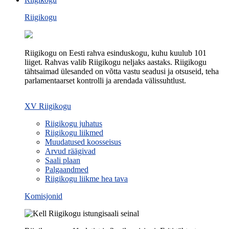
Riigikogu
Riigikogu on Eesti rahva esinduskogu, kuhu kuulub 101
liiget. Rahvas valib Riigikogu neljaks aastaks. Riigikogu
tähtsaimad ülesanded on võtta vastu seadusi ja otsuseid, teha
parlamentaarset kontrolli ja arendada välissuhtlust.
XV Riigikogu
Riigikogu juhatus
Riigikogu liikmed
Muudatused koosseisus
Arvud räägivad
Saali plaan
Palgaandmed
Riigikogu liikme hea tava
Komisjonid