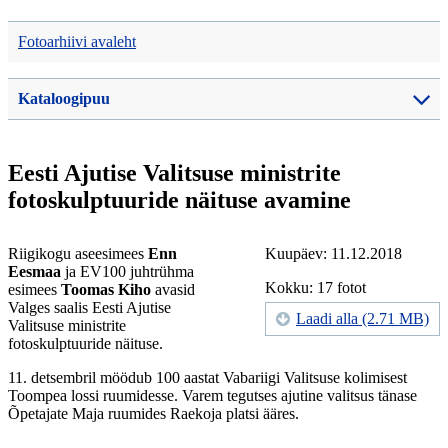
Fotoarhiivi avaleht
Kataloogipuu
Eesti Ajutise Valitsuse ministrite
fotoskulptuuride näituse avamine
Riigikogu aseesimees
Enn
Kuupäev: 11.12.2018
Eesmaa
ja EV100 juhtrühma
Kokku: 17 fotot
esimees
Toomas Kiho
avasid
Valges saalis Eesti Ajutise
Laadi alla (2.71 MB)
Valitsuse ministrite
fotoskulptuuride näituse.
11. detsembril möödub 100 aastat Vabariigi Valitsuse kolimisest
Toompea lossi ruumidesse. Varem tegutses ajutine valitsus tänase
Õpetajate Maja ruumides Raekoja platsi ääres.