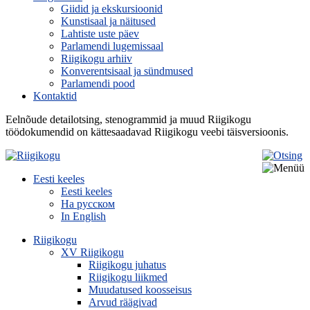
Giidid ja ekskursioonid
Kunstisaal ja näitused
Lahtiste uste päev
Parlamendi lugemissaal
Riigikogu arhiiv
Konverentsisaal ja sündmused
Parlamendi pood
Kontaktid
Eelnõude detailotsing, stenogrammid ja muud Riigikogu
töödokumendid on kättesaadavad Riigikogu veebi täisversioonis.
Eesti keeles
Eesti keeles
На русском
In English
Riigikogu
XV Riigikogu
Riigikogu juhatus
Riigikogu liikmed
Muudatused koosseisus
Arvud räägivad