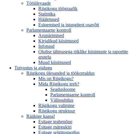
Tööülevaade
Riigikogu töögraafik
Statistika
Hääletused
Esinemised ja istungitest osavõtt
Parlamentaarne kontroll
Arupärimised
Kirjalikud küsimused
Infotund
Olulise tähtsusega riiklike küsimuste ja raportite
arutelu
Muud küsimused
Tutvustus ja ajalugu
Riigikogu ülesanded ja töökorraldus
Mis on Riigikogu?
Mida Riigikogu teeb?
Seadusloome
Parlamentaarne kontroll
Välissuhtlus
Riigikogu valimine
Riigikogu struktuur
Rääkige kaasa!
Esitage teabenõue
Esitage märgukiri
Esitage selgitustaotlus