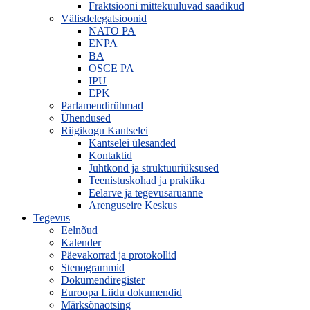
Fraktsiooni mittekuuluvad saadikud
Välisdelegatsioonid
NATO PA
ENPA
BA
OSCE PA
IPU
EPK
Parlamendirühmad
Ühendused
Riigikogu Kantselei
Kantselei ülesanded
Kontaktid
Juhtkond ja struktuuriüksused
Teenistuskohad ja praktika
Eelarve ja tegevusaruanne
Arenguseire Keskus
Tegevus
Eelnõud
Kalender
Päevakorrad ja protokollid
Stenogrammid
Dokumendiregister
Euroopa Liidu dokumendid
Märksõnaotsing