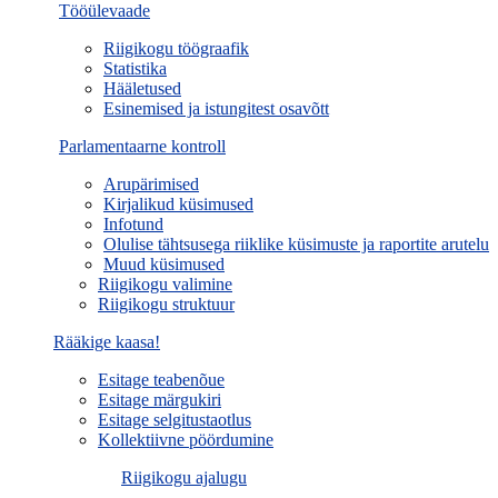
Tööülevaade
Riigikogu töögraafik
Statistika
Hääletused
Esinemised ja istungitest osavõtt
Parlamentaarne kontroll
Arupärimised
Kirjalikud küsimused
Infotund
Olulise tähtsusega riiklike küsimuste ja raportite arutelu
Muud küsimused
Riigikogu valimine
Riigikogu struktuur
Rääkige kaasa!
Esitage teabenõue
Esitage märgukiri
Esitage selgitustaotlus
Kollektiivne pöördumine
Riigikogu ajalugu