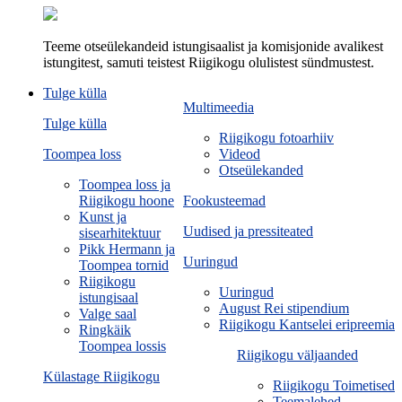
Teeme otseülekandeid istungisaalist ja komisjonide avalikest
istungitest, samuti teistest Riigikogu olulistest sündmustest.
Tulge külla
Multimeedia
Tulge külla
Riigikogu fotoarhiiv
Toompea loss
Videod
Otseülekanded
Toompea loss ja
Riigikogu hoone
Fookusteemad
Kunst ja
Uudised ja pressiteated
sisearhitektuur
Pikk Hermann ja
Uuringud
Toompea tornid
Riigikogu
Uuringud
istungisaal
August Rei stipendium
Valge saal
Riigikogu Kantselei eripreemia
Ringkäik
Toompea lossis
Riigikogu väljaanded
Külastage Riigikogu
Riigikogu Toimetised
Teemalehed