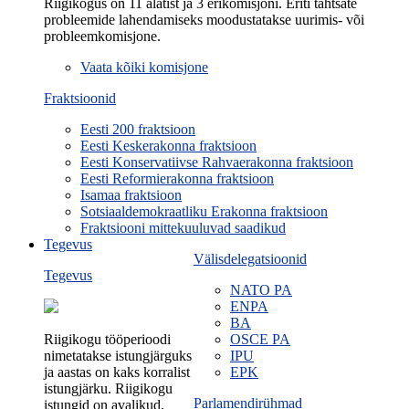
Riigikogus on 11 alatist ja 3 erikomisjoni. Eriti tähtsate
probleemide lahendamiseks moodustatakse uurimis- või
probleemkomisjone.
Vaata kõiki komisjone
Fraktsioonid
Eesti 200 fraktsioon
Eesti Keskerakonna fraktsioon
Eesti Konservatiivse Rahvaerakonna fraktsioon
Eesti Reformierakonna fraktsioon
Isamaa fraktsioon
Sotsiaaldemokraatliku Erakonna fraktsioon
Fraktsiooni mittekuuluvad saadikud
Tegevus
Välisdelegatsioonid
Tegevus
NATO PA
ENPA
BA
Riigikogu tööperioodi
OSCE PA
nimetatakse istungjärguks
IPU
ja aastas on kaks korralist
EPK
istungjärku. Riigikogu
Parlamendirühmad
istungid on avalikud.