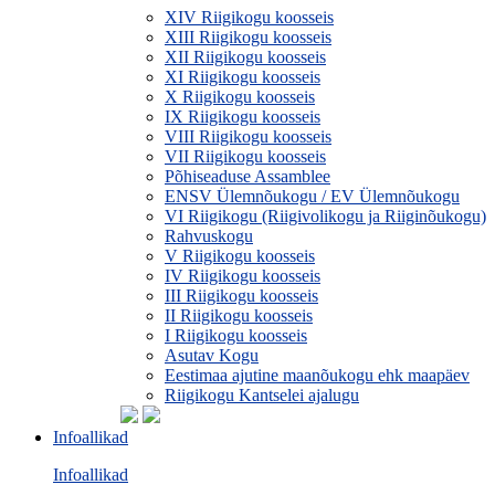
XIV Riigikogu koosseis
XIII Riigikogu koosseis
XII Riigikogu koosseis
XI Riigikogu koosseis
X Riigikogu koosseis
IX Riigikogu koosseis
VIII Riigikogu koosseis
VII Riigikogu koosseis
Põhiseaduse Assamblee
ENSV Ülemnõukogu / EV Ülemnõukogu
VI Riigikogu (Riigivolikogu ja Riiginõukogu)
Rahvuskogu
V Riigikogu koosseis
IV Riigikogu koosseis
III Riigikogu koosseis
II Riigikogu koosseis
I Riigikogu koosseis
Asutav Kogu
Eestimaa ajutine maanõukogu ehk maapäev
Riigikogu Kantselei ajalugu
Infoallikad
Infoallikad