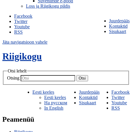
Suveniiride e-pood
Loss ja Riigikogu pildis
Facebook
Juurdepääs
Twitter
Kontaktid
Youtube
Sisukaart
RSS
Jäta navigatsioon vahele
Riigikogu
Otsi lehelt
Otsing
Otsi
Eesti keeles
Juurdepääs
Facebook
Eesti keeles
Kontaktid
Twitter
На русском
Sisukaart
Youtube
In English
RSS
Peamenüü
Riigikogu