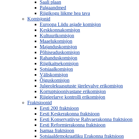
Saali plaan
Palgaandmed
Riigikogu liikme hea tava
Komisjonid
Euroopa Liidu asjade komisjon
Keskkonnakomisjon
Kultuurikomisjon
Maaelukomisjon
Majanduskomisjon
Põhiseaduskomisjon
Rahanduskomisjon
Riigikaitsekomisjon
Sotsiaalkomisjon
Väliskomisjon
Õiguskomisjon
Julgeolekuasutuste järelevalve erikomisjon
Korruptsioonivastane erikomisjon
Riigieelarve kontrolli erikomisjon
Fraktsioonid
Eesti 200 fraktsioon
Eesti Keskerakonna fraktsioon
Eesti Konservatiivse Rahvaerakonna fraktsioon
Eesti Reformierakonna fraktsioon
Isamaa fraktsioon
Sotsiaaldemokraatliku Erakonna fraktsioon