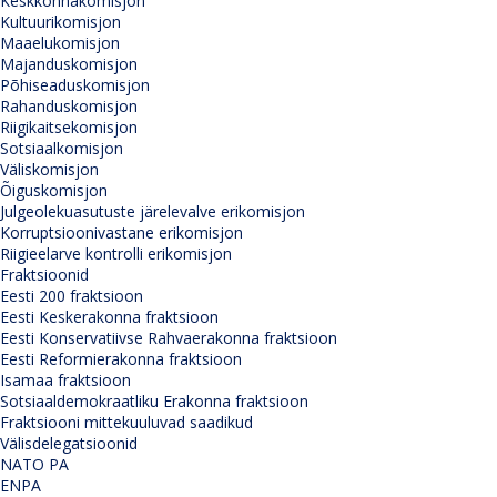
Keskkonnakomisjon
Kultuurikomisjon
Maaelukomisjon
Majanduskomisjon
Põhiseaduskomisjon
Rahanduskomisjon
Riigikaitsekomisjon
Sotsiaalkomisjon
Väliskomisjon
Õiguskomisjon
Julgeolekuasutuste järelevalve erikomisjon
Korruptsioonivastane erikomisjon
Riigieelarve kontrolli erikomisjon
Fraktsioonid
Eesti 200 fraktsioon
Eesti Keskerakonna fraktsioon
Eesti Konservatiivse Rahvaerakonna fraktsioon
Eesti Reformierakonna fraktsioon
Isamaa fraktsioon
Sotsiaaldemokraatliku Erakonna fraktsioon
Fraktsiooni mittekuuluvad saadikud
Välisdelegatsioonid
NATO PA
ENPA