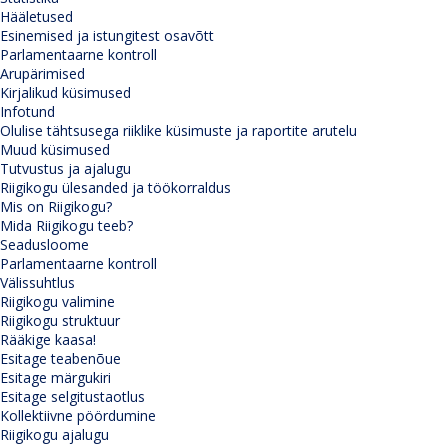
Hääletused
Esinemised ja istungitest osavõtt
Parlamentaarne kontroll
Arupärimised
Kirjalikud küsimused
Infotund
Olulise tähtsusega riiklike küsimuste ja raportite arutelu
Muud küsimused
Tutvustus ja ajalugu
Riigikogu ülesanded ja töökorraldus
Mis on Riigikogu?
Mida Riigikogu teeb?
Seadusloome
Parlamentaarne kontroll
Välissuhtlus
Riigikogu valimine
Riigikogu struktuur
Rääkige kaasa!
Esitage teabenõue
Esitage märgukiri
Esitage selgitustaotlus
Kollektiivne pöördumine
Riigikogu ajalugu