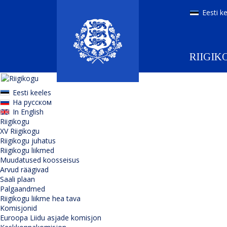
Eesti k
RIIGIK
Eesti keeles
На русском
In English
Riigikogu
XV Riigikogu
Riigikogu juhatus
Riigikogu liikmed
Muudatused koosseisus
Arvud räägivad
Saali plaan
Palgaandmed
Riigikogu liikme hea tava
Komisjonid
Euroopa Liidu asjade komisjon