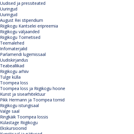
Uudised ja pressiteated
Uuringud
Uuringud
August Rei stipendium
Riigikogu Kantselei eripreemia
Riigikogu väljaanded
Riigikogu Toimetised
Teemalehed
Infomaterjalid
Parlamendi lugemissaal
Uudiskirjandus
Teabeallikad
Riigikogu arhiiv
Tulge külla
Toompea loss
Toompea loss ja Riigikogu hoone
Kunst ja sisearhitektuur
Pikk Hermann ja Toompea tornid
Riigikogu istungisaal
Valge saal
Ringkäik Toompea lossis
Külastage Riigikogu
Ekskursioonid
Kunstisaal ja näitused