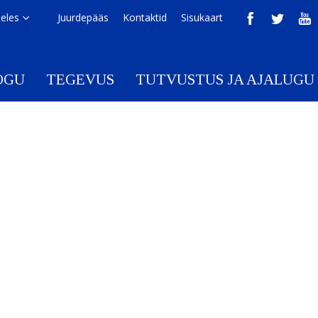
eeles
Juurdepääs
Kontaktid
Sisukaart
OGU
TEGEVUS
TUTVUSTUS JA AJALUGU