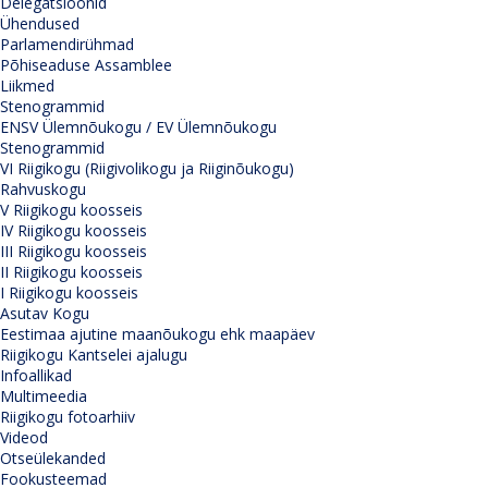
Delegatsioonid
Ühendused
Parlamendirühmad
Põhiseaduse Assamblee
Liikmed
Stenogrammid
ENSV Ülemnõukogu / EV Ülemnõukogu
Stenogrammid
VI Riigikogu (Riigivolikogu ja Riiginõukogu)
Rahvuskogu
V Riigikogu koosseis
IV Riigikogu koosseis
III Riigikogu koosseis
II Riigikogu koosseis
I Riigikogu koosseis
Asutav Kogu
Eestimaa ajutine maanõukogu ehk maapäev
Riigikogu Kantselei ajalugu
Infoallikad
Multimeedia
Riigikogu fotoarhiiv
Videod
Otseülekanded
Fookusteemad