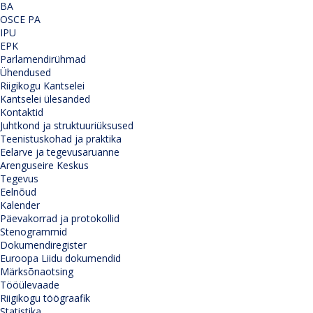
BA
OSCE PA
IPU
EPK
Parlamendirühmad
Ühendused
Riigikogu Kantselei
Kantselei ülesanded
Kontaktid
Juhtkond ja struktuuriüksused
Teenistuskohad ja praktika
Eelarve ja tegevusaruanne
Arenguseire Keskus
Tegevus
Eelnõud
Kalender
Päevakorrad ja protokollid
Stenogrammid
Dokumendiregister
Euroopa Liidu dokumendid
Märksõnaotsing
Tööülevaade
Riigikogu töögraafik
Statistika