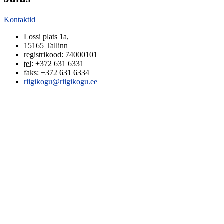
Kontaktid
Lossi plats 1a
,
15165
Tallinn
registrikood: 74000101
tel
:
+372 631 6331
faks
:
+372 631 6334
riigikogu@riigikogu.ee