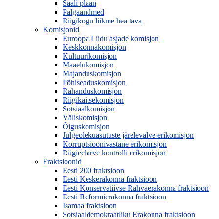
Saali plaan
Palgaandmed
Riigikogu liikme hea tava
Komisjonid
Euroopa Liidu asjade komisjon
Keskkonnakomisjon
Kultuurikomisjon
Maaelukomisjon
Majanduskomisjon
Põhiseaduskomisjon
Rahanduskomisjon
Riigikaitsekomisjon
Sotsiaalkomisjon
Väliskomisjon
Õiguskomisjon
Julgeolekuasutuste järelevalve erikomisjon
Korruptsioonivastane erikomisjon
Riigieelarve kontrolli erikomisjon
Fraktsioonid
Eesti 200 fraktsioon
Eesti Keskerakonna fraktsioon
Eesti Konservatiivse Rahvaerakonna fraktsioon
Eesti Reformierakonna fraktsioon
Isamaa fraktsioon
Sotsiaaldemokraatliku Erakonna fraktsioon