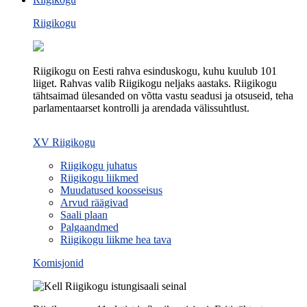
Riigikogu
Riigikogu on Eesti rahva esinduskogu, kuhu kuulub 101
liiget. Rahvas valib Riigikogu neljaks aastaks. Riigikogu
tähtsaimad ülesanded on võtta vastu seadusi ja otsuseid, teha
parlamentaarset kontrolli ja arendada välissuhtlust.
XV Riigikogu
Riigikogu juhatus
Riigikogu liikmed
Muudatused koosseisus
Arvud räägivad
Saali plaan
Palgaandmed
Riigikogu liikme hea tava
Komisjonid