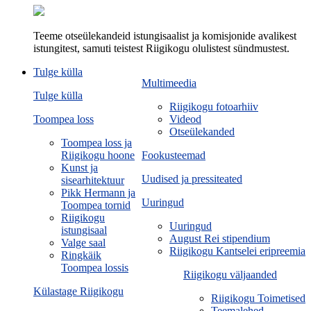
Teeme otseülekandeid istungisaalist ja komisjonide avalikest
istungitest, samuti teistest Riigikogu olulistest sündmustest.
Tulge külla
Multimeedia
Tulge külla
Riigikogu fotoarhiiv
Toompea loss
Videod
Otseülekanded
Toompea loss ja
Riigikogu hoone
Fookusteemad
Kunst ja
Uudised ja pressiteated
sisearhitektuur
Pikk Hermann ja
Uuringud
Toompea tornid
Riigikogu
Uuringud
istungisaal
August Rei stipendium
Valge saal
Riigikogu Kantselei eripreemia
Ringkäik
Toompea lossis
Riigikogu väljaanded
Külastage Riigikogu
Riigikogu Toimetised
Teemalehed