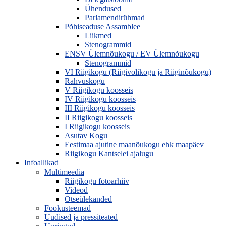
Ühendused
Parlamendirühmad
Põhiseaduse Assamblee
Liikmed
Stenogrammid
ENSV Ülemnõukogu / EV Ülemnõukogu
Stenogrammid
VI Riigikogu (Riigivolikogu ja Riiginõukogu)
Rahvuskogu
V Riigikogu koosseis
IV Riigikogu koosseis
III Riigikogu koosseis
II Riigikogu koosseis
I Riigikogu koosseis
Asutav Kogu
Eestimaa ajutine maanõukogu ehk maapäev
Riigikogu Kantselei ajalugu
Infoallikad
Multimeedia
Riigikogu fotoarhiiv
Videod
Otseülekanded
Fookusteemad
Uudised ja pressiteated