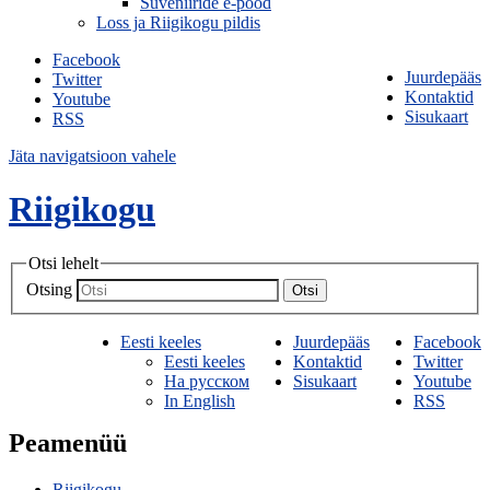
Suveniiride e-pood
Loss ja Riigikogu pildis
Facebook
Juurdepääs
Twitter
Kontaktid
Youtube
Sisukaart
RSS
Jäta navigatsioon vahele
Riigikogu
Otsi lehelt
Otsing
Otsi
Eesti keeles
Juurdepääs
Facebook
Eesti keeles
Kontaktid
Twitter
На русском
Sisukaart
Youtube
In English
RSS
Peamenüü
Riigikogu