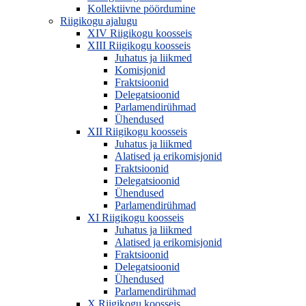
Kollektiivne pöördumine
Riigikogu ajalugu
XIV Riigikogu koosseis
XIII Riigikogu koosseis
Juhatus ja liikmed
Komisjonid
Fraktsioonid
Delegatsioonid
Parlamendirühmad
Ühendused
XII Riigikogu koosseis
Juhatus ja liikmed
Alatised ja erikomisjonid
Fraktsioonid
Delegatsioonid
Ühendused
Parlamendirühmad
XI Riigikogu koosseis
Juhatus ja liikmed
Alatised ja erikomisjonid
Fraktsioonid
Delegatsioonid
Ühendused
Parlamendirühmad
X Riigikogu koosseis