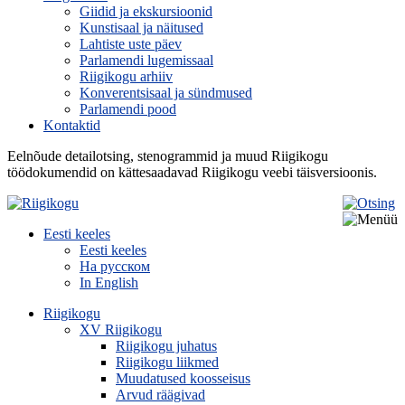
Giidid ja ekskursioonid
Kunstisaal ja näitused
Lahtiste uste päev
Parlamendi lugemissaal
Riigikogu arhiiv
Konverentsisaal ja sündmused
Parlamendi pood
Kontaktid
Eelnõude detailotsing, stenogrammid ja muud Riigikogu
töödokumendid on kättesaadavad Riigikogu veebi täisversioonis.
Eesti keeles
Eesti keeles
На русском
In English
Riigikogu
XV Riigikogu
Riigikogu juhatus
Riigikogu liikmed
Muudatused koosseisus
Arvud räägivad