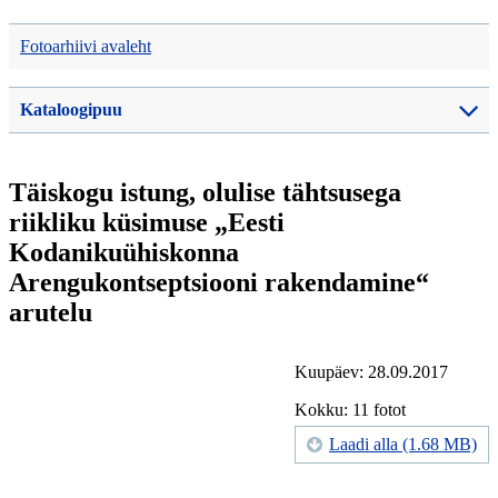
Fotoarhiivi avaleht
Kataloogipuu
Täiskogu istung, olulise tähtsusega
riikliku küsimuse „Eesti
Kodanikuühiskonna
Arengukontseptsiooni rakendamine“
arutelu
Kuupäev: 28.09.2017
Kokku: 11 fotot
Laadi alla (1.68 MB)