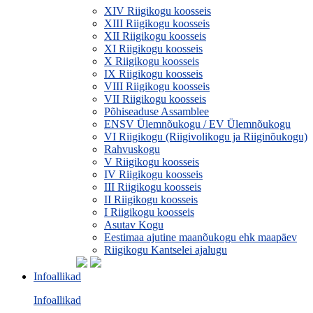
XIV Riigikogu koosseis
XIII Riigikogu koosseis
XII Riigikogu koosseis
XI Riigikogu koosseis
X Riigikogu koosseis
IX Riigikogu koosseis
VIII Riigikogu koosseis
VII Riigikogu koosseis
Põhiseaduse Assamblee
ENSV Ülemnõukogu / EV Ülemnõukogu
VI Riigikogu (Riigivolikogu ja Riiginõukogu)
Rahvuskogu
V Riigikogu koosseis
IV Riigikogu koosseis
III Riigikogu koosseis
II Riigikogu koosseis
I Riigikogu koosseis
Asutav Kogu
Eestimaa ajutine maanõukogu ehk maapäev
Riigikogu Kantselei ajalugu
Infoallikad
Infoallikad