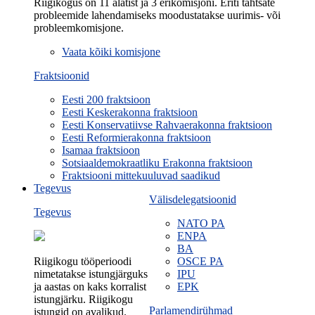
Riigikogus on 11 alatist ja 3 erikomisjoni. Eriti tähtsate
probleemide lahendamiseks moodustatakse uurimis- või
probleemkomisjone.
Vaata kõiki komisjone
Fraktsioonid
Eesti 200 fraktsioon
Eesti Keskerakonna fraktsioon
Eesti Konservatiivse Rahvaerakonna fraktsioon
Eesti Reformierakonna fraktsioon
Isamaa fraktsioon
Sotsiaaldemokraatliku Erakonna fraktsioon
Fraktsiooni mittekuuluvad saadikud
Tegevus
Välisdelegatsioonid
Tegevus
NATO PA
ENPA
BA
Riigikogu tööperioodi
OSCE PA
nimetatakse istungjärguks
IPU
ja aastas on kaks korralist
EPK
istungjärku. Riigikogu
Parlamendirühmad
istungid on avalikud.