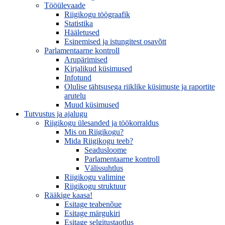
Tööülevaade
Riigikogu töögraafik
Statistika
Hääletused
Esinemised ja istungitest osavõtt
Parlamentaarne kontroll
Arupärimised
Kirjalikud küsimused
Infotund
Olulise tähtsusega riiklike küsimuste ja raportite
arutelu
Muud küsimused
Tutvustus ja ajalugu
Riigikogu ülesanded ja töökorraldus
Mis on Riigikogu?
Mida Riigikogu teeb?
Seadusloome
Parlamentaarne kontroll
Välissuhtlus
Riigikogu valimine
Riigikogu struktuur
Rääkige kaasa!
Esitage teabenõue
Esitage märgukiri
Esitage selgitustaotlus