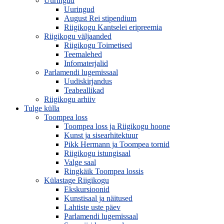
Uuringud
Uuringud
August Rei stipendium
Riigikogu Kantselei eripreemia
Riigikogu väljaanded
Riigikogu Toimetised
Teemalehed
Infomaterjalid
Parlamendi lugemissaal
Uudiskirjandus
Teabeallikad
Riigikogu arhiiv
Tulge külla
Toompea loss
Toompea loss ja Riigikogu hoone
Kunst ja sisearhitektuur
Pikk Hermann ja Toompea tornid
Riigikogu istungisaal
Valge saal
Ringkäik Toompea lossis
Külastage Riigikogu
Ekskursioonid
Kunstisaal ja näitused
Lahtiste uste päev
Parlamendi lugemissaal