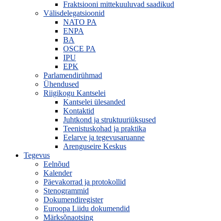
Fraktsiooni mittekuuluvad saadikud
Välisdelegatsioonid
NATO PA
ENPA
BA
OSCE PA
IPU
EPK
Parlamendirühmad
Ühendused
Riigikogu Kantselei
Kantselei ülesanded
Kontaktid
Juhtkond ja struktuuriüksused
Teenistuskohad ja praktika
Eelarve ja tegevusaruanne
Arenguseire Keskus
Tegevus
Eelnõud
Kalender
Päevakorrad ja protokollid
Stenogrammid
Dokumendiregister
Euroopa Liidu dokumendid
Märksõnaotsing