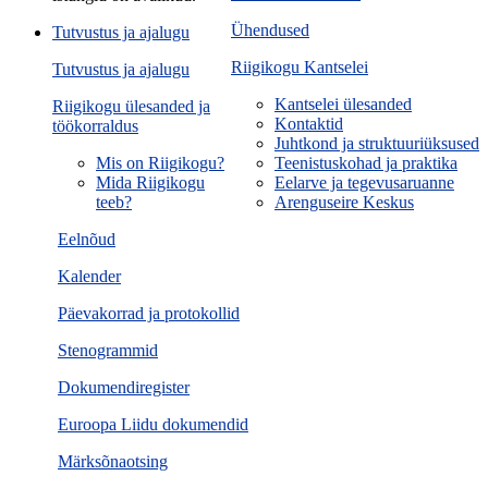
Ühendused
Tutvustus ja ajalugu
Riigikogu Kantselei
Tutvustus ja ajalugu
Kantselei ülesanded
Riigikogu ülesanded ja
Kontaktid
töökorraldus
Juhtkond ja struktuuriüksused
Mis on Riigikogu?
Teenistuskohad ja praktika
Mida Riigikogu
Eelarve ja tegevusaruanne
teeb?
Arenguseire Keskus
Eelnõud
Kalender
Päevakorrad ja protokollid
Stenogrammid
Dokumendiregister
Euroopa Liidu dokumendid
Märksõnaotsing