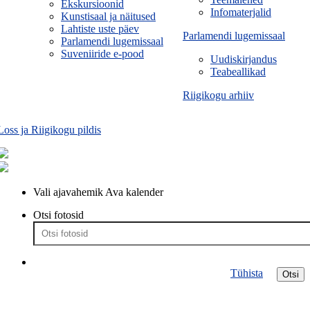
Ekskursioonid
Infomaterjalid
Kunstisaal ja näitused
Lahtiste uste päev
Parlamendi lugemissaal
Parlamendi lugemissaal
Suveniiride e-pood
Uudiskirjandus
Teabeallikad
Riigikogu arhiiv
Loss ja Riigikogu pildis
Vali ajavahemik
Ava kalender
Otsi fotosid
Tühista
Otsi