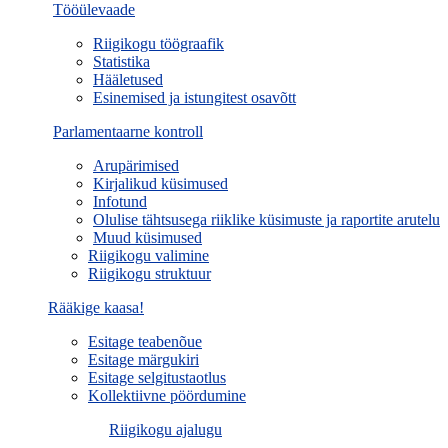
Tööülevaade
Riigikogu töögraafik
Statistika
Hääletused
Esinemised ja istungitest osavõtt
Parlamentaarne kontroll
Arupärimised
Kirjalikud küsimused
Infotund
Olulise tähtsusega riiklike küsimuste ja raportite arutelu
Muud küsimused
Riigikogu valimine
Riigikogu struktuur
Rääkige kaasa!
Esitage teabenõue
Esitage märgukiri
Esitage selgitustaotlus
Kollektiivne pöördumine
Riigikogu ajalugu