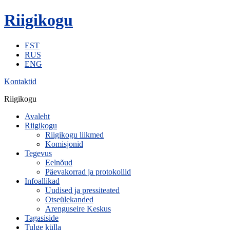
Riigikogu
EST
RUS
ENG
Kontaktid
Riigikogu
Avaleht
Riigikogu
Riigikogu liikmed
Komisjonid
Tegevus
Eelnõud
Päevakorrad ja protokollid
Infoallikad
Uudised ja pressiteated
Otseülekanded
Arenguseire Keskus
Tagasiside
Tulge külla