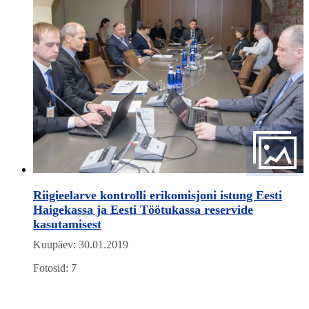
Riigieelarve kontrolli erikomisjoni istung Eesti
Haigekassa ja Eesti Töötukassa reservide
kasutamisest
Kuupäev: 30.01.2019
Fotosid: 7