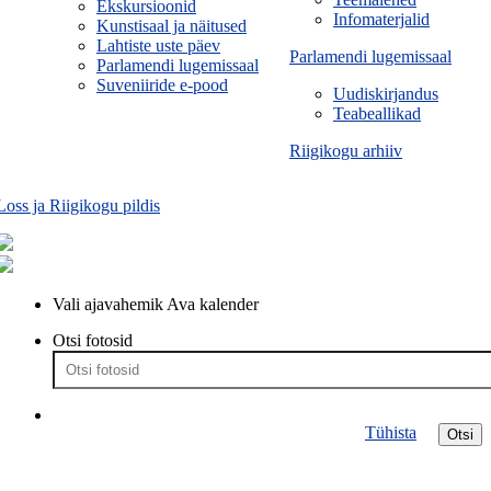
Ekskursioonid
Infomaterjalid
Kunstisaal ja näitused
Lahtiste uste päev
Parlamendi lugemissaal
Parlamendi lugemissaal
Suveniiride e-pood
Uudiskirjandus
Teabeallikad
Riigikogu arhiiv
Loss ja Riigikogu pildis
Vali ajavahemik
Ava kalender
Otsi fotosid
Tühista
Otsi