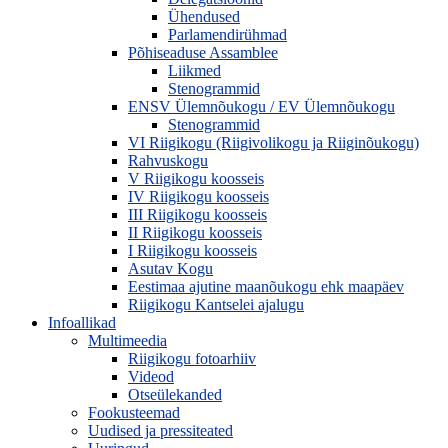
Ühendused
Parlamendirühmad
Põhiseaduse Assamblee
Liikmed
Stenogrammid
ENSV Ülemnõukogu / EV Ülemnõukogu
Stenogrammid
VI Riigikogu (Riigivolikogu ja Riiginõukogu)
Rahvuskogu
V Riigikogu koosseis
IV Riigikogu koosseis
III Riigikogu koosseis
II Riigikogu koosseis
I Riigikogu koosseis
Asutav Kogu
Eestimaa ajutine maanõukogu ehk maapäev
Riigikogu Kantselei ajalugu
Infoallikad
Multimeedia
Riigikogu fotoarhiiv
Videod
Otseülekanded
Fookusteemad
Uudised ja pressiteated