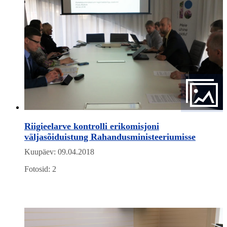
Riigieelarve kontrolli erikomisjoni
väljasõiduistung Rahandusministeeriumisse
Kuupäev: 09.04.2018
Fotosid: 2