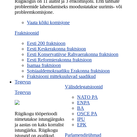
Riigikogus on 11 alatist ja 3 erikomisjoni. Eriti tähtsate
probleemide lahendamiseks moodustatakse uurimis- või
probleemkomisjone.
Vaata kõiki komisjone
Fraktsioonid
Eesti 200 fraktsioon
Eesti Keskerakonna fraktsioon
Eesti Konservatiivse Rahvaerakonna fraktsioon
Eesti Reformierakonna fraktsioon
Isamaa fraktsioon
Sotsiaaldemokraatliku Erakonna fraktsioon
Fraktsiooni mittekuuluvad saadikud
Tegevus
Välisdelegatsioonid
Tegevus
NATO PA
ENPA
BA
Riigikogu tööperioodi
OSCE PA
nimetatakse istungjärguks
IPU
ja aastas on kaks korralist
EPK
istungjärku. Riigikogu
Parlamendirühmad
istungid on avalikud.