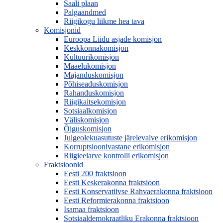
Saali plaan
Palgaandmed
Riigikogu liikme hea tava
Komisjonid
Euroopa Liidu asjade komisjon
Keskkonnakomisjon
Kultuurikomisjon
Maaelukomisjon
Majanduskomisjon
Põhiseaduskomisjon
Rahanduskomisjon
Riigikaitsekomisjon
Sotsiaalkomisjon
Väliskomisjon
Õiguskomisjon
Julgeolekuasutuste järelevalve erikomisjon
Korruptsioonivastane erikomisjon
Riigieelarve kontrolli erikomisjon
Fraktsioonid
Eesti 200 fraktsioon
Eesti Keskerakonna fraktsioon
Eesti Konservatiivse Rahvaerakonna fraktsioon
Eesti Reformierakonna fraktsioon
Isamaa fraktsioon
Sotsiaaldemokraatliku Erakonna fraktsioon