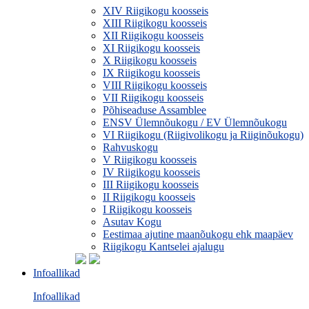
XIV Riigikogu koosseis
XIII Riigikogu koosseis
XII Riigikogu koosseis
XI Riigikogu koosseis
X Riigikogu koosseis
IX Riigikogu koosseis
VIII Riigikogu koosseis
VII Riigikogu koosseis
Põhiseaduse Assamblee
ENSV Ülemnõukogu / EV Ülemnõukogu
VI Riigikogu (Riigivolikogu ja Riiginõukogu)
Rahvuskogu
V Riigikogu koosseis
IV Riigikogu koosseis
III Riigikogu koosseis
II Riigikogu koosseis
I Riigikogu koosseis
Asutav Kogu
Eestimaa ajutine maanõukogu ehk maapäev
Riigikogu Kantselei ajalugu
Infoallikad
Infoallikad