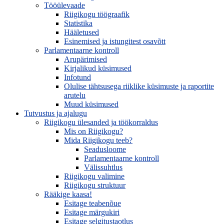
Tööülevaade
Riigikogu töögraafik
Statistika
Hääletused
Esinemised ja istungitest osavõtt
Parlamentaarne kontroll
Arupärimised
Kirjalikud küsimused
Infotund
Olulise tähtsusega riiklike küsimuste ja raportite
arutelu
Muud küsimused
Tutvustus ja ajalugu
Riigikogu ülesanded ja töökorraldus
Mis on Riigikogu?
Mida Riigikogu teeb?
Seadusloome
Parlamentaarne kontroll
Välissuhtlus
Riigikogu valimine
Riigikogu struktuur
Rääkige kaasa!
Esitage teabenõue
Esitage märgukiri
Esitage selgitustaotlus