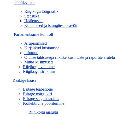
Tööülevaade
Riigikogu töögraafik
Statistika
Hääletused
Esinemised ja istungitest osavõtt
Parlamentaarne kontroll
Arupärimised
Kirjalikud küsimused
Infotund
Olulise tähtsusega riiklike küsimuste ja raportite arutelu
Muud küsimused
Riigikogu valimine
Riigikogu struktuur
Rääkige kaasa!
Esitage teabenõue
Esitage märgukiri
Esitage selgitustaotlus
Kollektiivne pöördumine
Riigikogu ajalugu