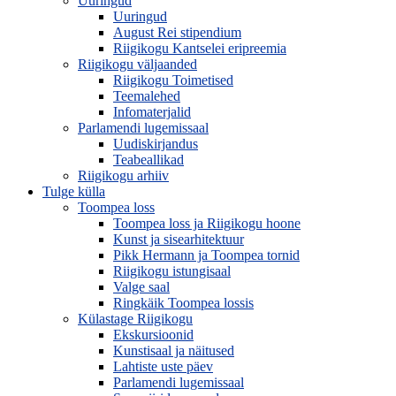
Uuringud
Uuringud
August Rei stipendium
Riigikogu Kantselei eripreemia
Riigikogu väljaanded
Riigikogu Toimetised
Teemalehed
Infomaterjalid
Parlamendi lugemissaal
Uudiskirjandus
Teabeallikad
Riigikogu arhiiv
Tulge külla
Toompea loss
Toompea loss ja Riigikogu hoone
Kunst ja sisearhitektuur
Pikk Hermann ja Toompea tornid
Riigikogu istungisaal
Valge saal
Ringkäik Toompea lossis
Külastage Riigikogu
Ekskursioonid
Kunstisaal ja näitused
Lahtiste uste päev
Parlamendi lugemissaal