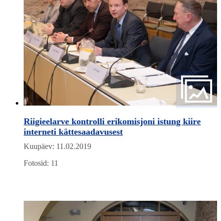
Riigieelarve kontrolli erikomisjoni istung kiire
interneti kättesaadavusest
Kuupäev: 11.02.2019
Fotosid: 11