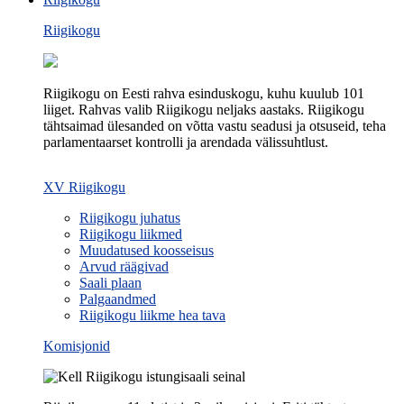
Riigikogu
Riigikogu on Eesti rahva esinduskogu, kuhu kuulub 101
liiget. Rahvas valib Riigikogu neljaks aastaks. Riigikogu
tähtsaimad ülesanded on võtta vastu seadusi ja otsuseid, teha
parlamentaarset kontrolli ja arendada välissuhtlust.
XV Riigikogu
Riigikogu juhatus
Riigikogu liikmed
Muudatused koosseisus
Arvud räägivad
Saali plaan
Palgaandmed
Riigikogu liikme hea tava
Komisjonid