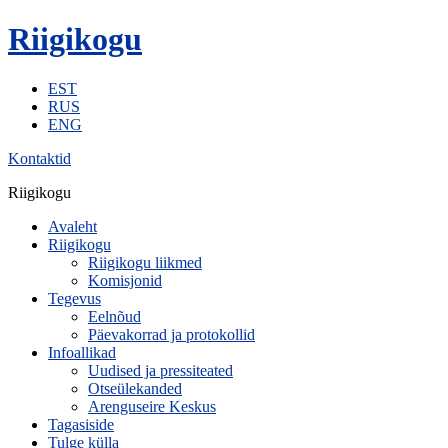
Riigikogu
EST
RUS
ENG
Kontaktid
Riigikogu
Avaleht
Riigikogu
Riigikogu liikmed
Komisjonid
Tegevus
Eelnõud
Päevakorrad ja protokollid
Infoallikad
Uudised ja pressiteated
Otseülekanded
Arenguseire Keskus
Tagasiside
Tulge külla