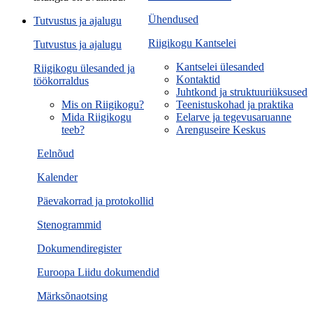
Ühendused
Tutvustus ja ajalugu
Riigikogu Kantselei
Tutvustus ja ajalugu
Kantselei ülesanded
Riigikogu ülesanded ja
Kontaktid
töökorraldus
Juhtkond ja struktuuriüksused
Mis on Riigikogu?
Teenistuskohad ja praktika
Mida Riigikogu
Eelarve ja tegevusaruanne
teeb?
Arenguseire Keskus
Eelnõud
Kalender
Päevakorrad ja protokollid
Stenogrammid
Dokumendiregister
Euroopa Liidu dokumendid
Märksõnaotsing