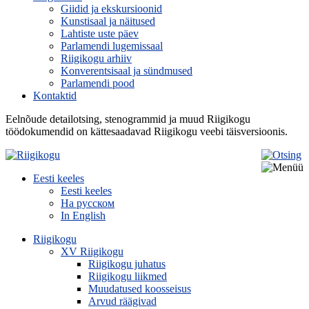
Giidid ja ekskursioonid
Kunstisaal ja näitused
Lahtiste uste päev
Parlamendi lugemissaal
Riigikogu arhiiv
Konverentsisaal ja sündmused
Parlamendi pood
Kontaktid
Eelnõude detailotsing, stenogrammid ja muud Riigikogu
töödokumendid on kättesaadavad Riigikogu veebi täisversioonis.
Eesti keeles
Eesti keeles
На русском
In English
Riigikogu
XV Riigikogu
Riigikogu juhatus
Riigikogu liikmed
Muudatused koosseisus
Arvud räägivad