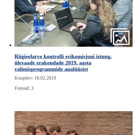
Riigieelarve kontrolli erikomisjoni istung,
ülevaade erakondade 2019. aasta
valimisprogrammide analüüsist
Kuupäev: 18.02.2019
Fotosid: 3