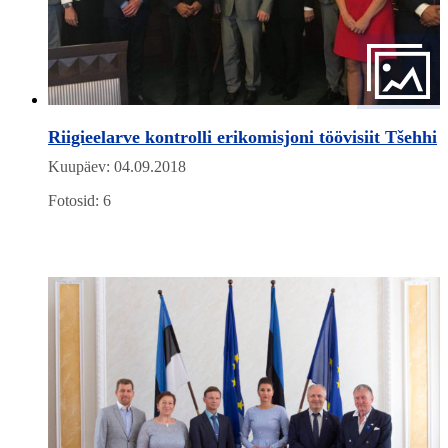
Riigieelarve kontrolli erikomisjoni töövisiit Tšehhi
Kuupäev: 04.09.2018
Fotosid: 6