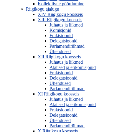
Kollektiivne pöördumine
Riigikogu ajalugu
XIV Riigikogu koosseis
XIII Riigikogu koosseis
Juhatus ja liikmed
Komisjonid
Fraktsioonid
Delegatsioonid
Parlamendirühmad
Ühendused
XII Riigikogu koosseis
Juhatus ja liikmed
Alatised ja erikomisjonid
Fraktsioonid
Delegatsioonid
Ühendused
Parlamendirühmad
XI Riigikogu koosseis
Juhatus ja liikmed
Alatised ja erikomisjonid
Fraktsioonid
Delegatsioonid
Ühendused
Parlamendirühmad
X Riigikogu koosseis