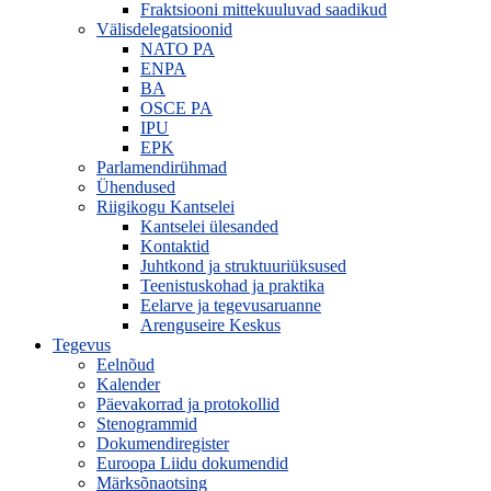
Fraktsiooni mittekuuluvad saadikud
Välisdelegatsioonid
NATO PA
ENPA
BA
OSCE PA
IPU
EPK
Parlamendirühmad
Ühendused
Riigikogu Kantselei
Kantselei ülesanded
Kontaktid
Juhtkond ja struktuuriüksused
Teenistuskohad ja praktika
Eelarve ja tegevusaruanne
Arenguseire Keskus
Tegevus
Eelnõud
Kalender
Päevakorrad ja protokollid
Stenogrammid
Dokumendiregister
Euroopa Liidu dokumendid
Märksõnaotsing