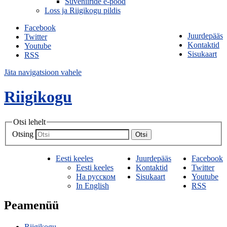
Suveniiride e-pood
Loss ja Riigikogu pildis
Facebook
Juurdepääs
Twitter
Kontaktid
Youtube
Sisukaart
RSS
Jäta navigatsioon vahele
Riigikogu
Otsi lehelt
Otsing
Otsi
Eesti keeles
Juurdepääs
Facebook
Eesti keeles
Kontaktid
Twitter
На русском
Sisukaart
Youtube
In English
RSS
Peamenüü
Riigikogu