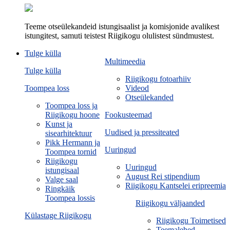
Teeme otseülekandeid istungisaalist ja komisjonide avalikest
istungitest, samuti teistest Riigikogu olulistest sündmustest.
Tulge külla
Multimeedia
Tulge külla
Riigikogu fotoarhiiv
Toompea loss
Videod
Otseülekanded
Toompea loss ja
Riigikogu hoone
Fookusteemad
Kunst ja
Uudised ja pressiteated
sisearhitektuur
Pikk Hermann ja
Uuringud
Toompea tornid
Riigikogu
Uuringud
istungisaal
August Rei stipendium
Valge saal
Riigikogu Kantselei eripreemia
Ringkäik
Toompea lossis
Riigikogu väljaanded
Külastage Riigikogu
Riigikogu Toimetised
Teemalehed