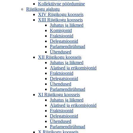
Kollektiivne pöördumine
Riigikogu ajalugu
XIV Riigikogu koosseis
XIII Riigikogu koosseis
Juhatus ja liikmed
Komisjonid
Fraktsioonid
Delegatsioonid
Parlamendirühmad
Ühendused
XII Riigikogu koosseis
Juhatus ja liikmed
Alatised ja erikomisjonid
Fraktsioonid
Delegatsioonid
Ühendused
Parlamendirühmad
XI Riigikogu koosseis
Juhatus ja liikmed
Alatised ja erikomisjonid
Fraktsioonid
Delegatsioonid
Ühendused
Parlamendirühmad
X Riigikogu koosseis