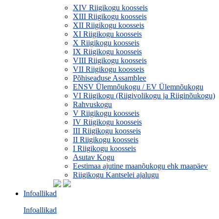
XIV Riigikogu koosseis
XIII Riigikogu koosseis
XII Riigikogu koosseis
XI Riigikogu koosseis
X Riigikogu koosseis
IX Riigikogu koosseis
VIII Riigikogu koosseis
VII Riigikogu koosseis
Põhiseaduse Assamblee
ENSV Ülemnõukogu / EV Ülemnõukogu
VI Riigikogu (Riigivolikogu ja Riiginõukogu)
Rahvuskogu
V Riigikogu koosseis
IV Riigikogu koosseis
III Riigikogu koosseis
II Riigikogu koosseis
I Riigikogu koosseis
Asutav Kogu
Eestimaa ajutine maanõukogu ehk maapäev
Riigikogu Kantselei ajalugu
Infoallikad
Infoallikad