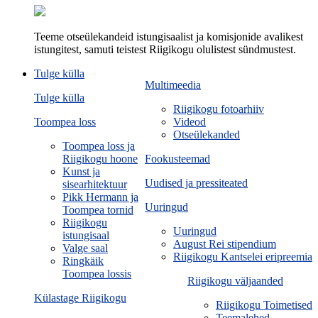
Teeme otseülekandeid istungisaalist ja komisjonide avalikest
istungitest, samuti teistest Riigikogu olulistest sündmustest.
Tulge külla
Multimeedia
Tulge külla
Riigikogu fotoarhiiv
Toompea loss
Videod
Otseülekanded
Toompea loss ja
Riigikogu hoone
Fookusteemad
Kunst ja
Uudised ja pressiteated
sisearhitektuur
Pikk Hermann ja
Uuringud
Toompea tornid
Riigikogu
Uuringud
istungisaal
August Rei stipendium
Valge saal
Riigikogu Kantselei eripreemia
Ringkäik
Toompea lossis
Riigikogu väljaanded
Külastage Riigikogu
Riigikogu Toimetised
Teemalehed