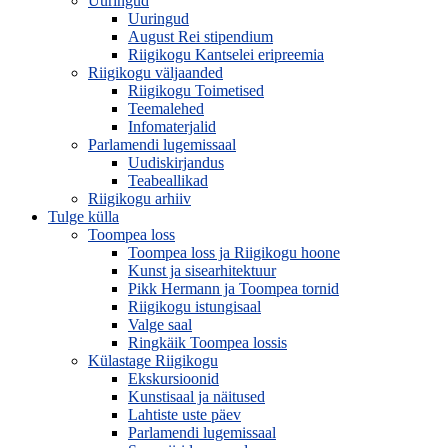
Uuringud
Uuringud
August Rei stipendium
Riigikogu Kantselei eripreemia
Riigikogu väljaanded
Riigikogu Toimetised
Teemalehed
Infomaterjalid
Parlamendi lugemissaal
Uudiskirjandus
Teabeallikad
Riigikogu arhiiv
Tulge külla
Toompea loss
Toompea loss ja Riigikogu hoone
Kunst ja sisearhitektuur
Pikk Hermann ja Toompea tornid
Riigikogu istungisaal
Valge saal
Ringkäik Toompea lossis
Külastage Riigikogu
Ekskursioonid
Kunstisaal ja näitused
Lahtiste uste päev
Parlamendi lugemissaal