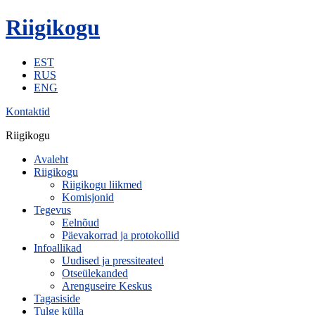
Riigikogu
EST
RUS
ENG
Kontaktid
Riigikogu
Avaleht
Riigikogu
Riigikogu liikmed
Komisjonid
Tegevus
Eelnõud
Päevakorrad ja protokollid
Infoallikad
Uudised ja pressiteated
Otseülekanded
Arenguseire Keskus
Tagasiside
Tulge külla