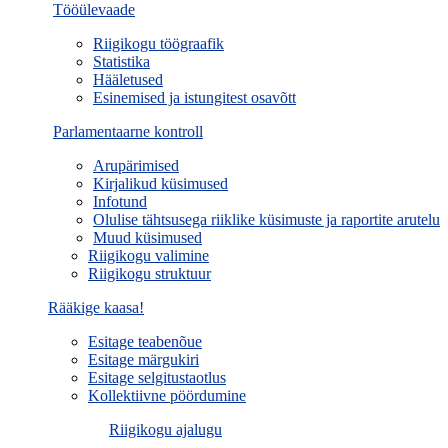
Tööülevaade
Riigikogu töögraafik
Statistika
Hääletused
Esinemised ja istungitest osavõtt
Parlamentaarne kontroll
Arupärimised
Kirjalikud küsimused
Infotund
Olulise tähtsusega riiklike küsimuste ja raportite arutelu
Muud küsimused
Riigikogu valimine
Riigikogu struktuur
Rääkige kaasa!
Esitage teabenõue
Esitage märgukiri
Esitage selgitustaotlus
Kollektiivne pöördumine
Riigikogu ajalugu