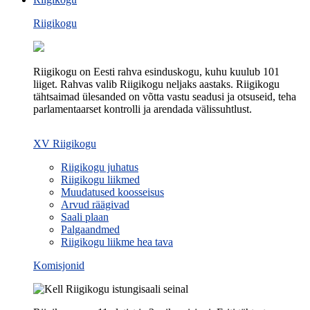
Riigikogu
Riigikogu on Eesti rahva esinduskogu, kuhu kuulub 101
liiget. Rahvas valib Riigikogu neljaks aastaks. Riigikogu
tähtsaimad ülesanded on võtta vastu seadusi ja otsuseid, teha
parlamentaarset kontrolli ja arendada välissuhtlust.
XV Riigikogu
Riigikogu juhatus
Riigikogu liikmed
Muudatused koosseisus
Arvud räägivad
Saali plaan
Palgaandmed
Riigikogu liikme hea tava
Komisjonid