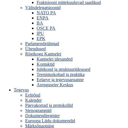
Fraktsiooni mittekuuluvad saadikud
Välisdelegatsioonid
NATO PA
ENPA
BA
OSCE PA
IPU
EPK
Parlamendirühmad
Ühendused
Riigikogu Kantselei
Kantselei ülesanded
Kontaktid
Juhtkond ja struktuuriüksused
Teenistuskohad ja praktika
Eelarve ja tegevusaruanne
Arenguseire Keskus
Tegevus
Eelnõud
Kalender
Päevakorrad ja protokollid
Stenogrammid
Dokumendiregister
Euroopa Liidu dokumendid
Märksõnaotsing