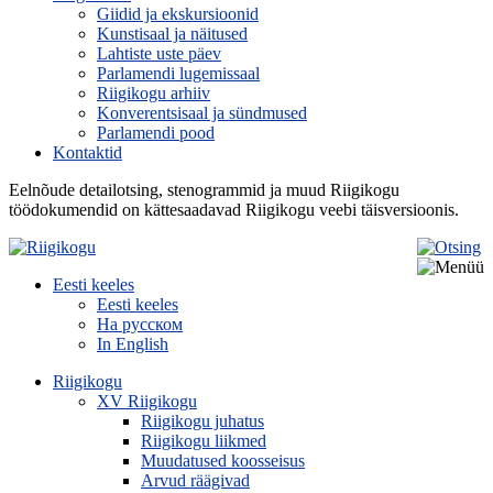
Giidid ja ekskursioonid
Kunstisaal ja näitused
Lahtiste uste päev
Parlamendi lugemissaal
Riigikogu arhiiv
Konverentsisaal ja sündmused
Parlamendi pood
Kontaktid
Eelnõude detailotsing, stenogrammid ja muud Riigikogu
töödokumendid on kättesaadavad Riigikogu veebi täisversioonis.
Eesti keeles
Eesti keeles
На русском
In English
Riigikogu
XV Riigikogu
Riigikogu juhatus
Riigikogu liikmed
Muudatused koosseisus
Arvud räägivad