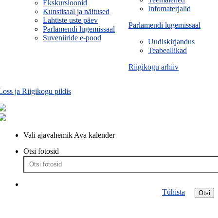
Ekskursioonid
Infomaterjalid
Kunstisaal ja näitused
Lahtiste uste päev
Parlamendi lugemissaal
Parlamendi lugemissaal
Suveniiride e-pood
Uudiskirjandus
Teabeallikad
Riigikogu arhiiv
Loss ja Riigikogu pildis
Vali ajavahemik
Ava kalender
Otsi fotosid
Tühista
Otsi