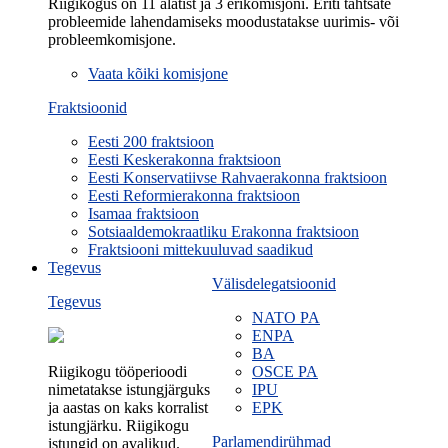
Riigikogus on 11 alatist ja 3 erikomisjoni. Eriti tähtsate
probleemide lahendamiseks moodustatakse uurimis- või
probleemkomisjone.
Vaata kõiki komisjone
Fraktsioonid
Eesti 200 fraktsioon
Eesti Keskerakonna fraktsioon
Eesti Konservatiivse Rahvaerakonna fraktsioon
Eesti Reformierakonna fraktsioon
Isamaa fraktsioon
Sotsiaaldemokraatliku Erakonna fraktsioon
Fraktsiooni mittekuuluvad saadikud
Tegevus
Välisdelegatsioonid
Tegevus
NATO PA
ENPA
BA
Riigikogu tööperioodi
OSCE PA
nimetatakse istungjärguks
IPU
ja aastas on kaks korralist
EPK
istungjärku. Riigikogu
Parlamendirühmad
istungid on avalikud.