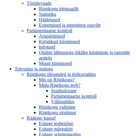
Tööülevaade
Riigikogu töögraafik
Statistika
Hääletused
Esinemised ja istungitest osavõtt
Parlamentaarne kontroll
Arupärimised
Kirjalikud küsimused
Infotund
Olulise tähtsusega riiklike küsimuste ja raportite
arutelu
Muud küsimused
Tutvustus ja ajalugu
Riigikogu ülesanded ja töökorraldus
Mis on Riigikogu?
Mida Riigikogu teeb?
Seadusloome
Parlamentaarne kontroll
Välissuhtlus
Riigikogu valimine
Riigikogu struktuur
Rääkige kaasa!
Esitage teabenõue
Esitage märgukiri
Esitage selgitustaotlus