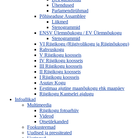
Ühendused
Parlamendirühmad
Põhiseaduse Assamblee
Liikmed
Stenogrammid
ENSV Ülemnõukogu / EV Ülemnõukogu
Stenogrammid
VI Riigikogu (Riigivolikogu ja Riiginõukogu)
Rahvuskogu
V Riigikogu koosseis
IV Riigikogu koosseis
III Riigikogu koosseis
II Riigikogu koosseis
I Riigikogu koosseis
Asutav Kogu
Eestimaa ajutine maanõukogu ehk maapäev
Riigikogu Kantselei ajalugu
Infoallikad
Multimeedia
Riigikogu fotoarhiiv
Videod
Otseülekanded
Fookusteemad
Uudised ja pressiteated