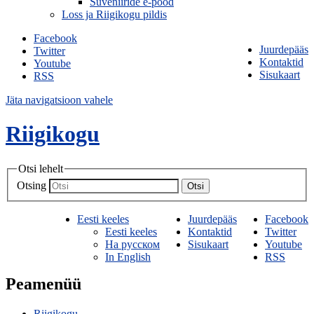
Suveniiride e-pood
Loss ja Riigikogu pildis
Facebook
Juurdepääs
Twitter
Kontaktid
Youtube
Sisukaart
RSS
Jäta navigatsioon vahele
Riigikogu
Otsi lehelt
Otsing
Otsi
Eesti keeles
Juurdepääs
Facebook
Eesti keeles
Kontaktid
Twitter
На русском
Sisukaart
Youtube
In English
RSS
Peamenüü
Riigikogu